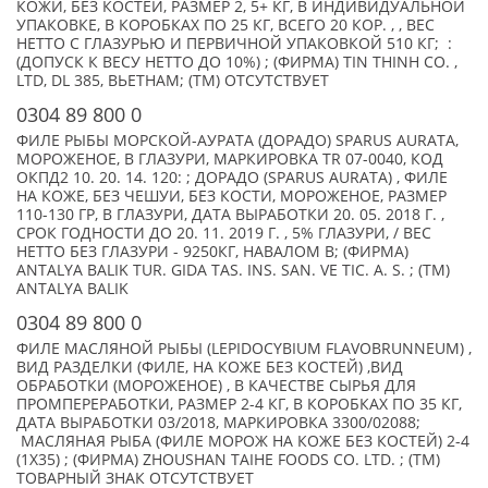
КОЖИ, БЕЗ КОСТЕЙ, РАЗМЕР 2, 5+ КГ, В ИНДИВИДУАЛЬНОЙ
УПАКОВКЕ, В КОРОБКАХ ПО 25 КГ, ВСЕГО 20 КОР. , , ВЕС
НЕТТО С ГЛАЗУРЬЮ И ПЕРВИЧНОЙ УПАКОВКОЙ 510 КГ; :
(ДОПУСК К ВЕСУ НЕТТО ДО 10%) ; (ФИРМА) TIN THINH CO. ,
LTD, DL 385, ВЬЕТНАМ; (TM) ОТСУТСТВУЕТ
0304 89 800 0
ФИЛЕ РЫБЫ МОРСКОЙ-АУРАТА (ДОРАДО) SPARUS AURATA,
МОРОЖЕНОЕ, В ГЛАЗУРИ, МАРКИРОВКА TR 07-0040, КОД
ОКПД2 10. 20. 14. 120: ; ДОРАДО (SPARUS AURATA) , ФИЛЕ
НА КОЖЕ, БЕЗ ЧЕШУИ, БЕЗ КОСТИ, МОРОЖЕНОЕ, РАЗМЕР
110-130 ГР, В ГЛАЗУРИ, ДАТА ВЫРАБОТКИ 20. 05. 2018 Г. ,
СРОК ГОДНОСТИ ДО 20. 11. 2019 Г. , 5% ГЛАЗУРИ, / ВЕС
НЕТТО БЕЗ ГЛАЗУРИ - 9250КГ, НАВАЛОМ В; (ФИРМА)
ANTALYA BALIK TUR. GIDA TAS. INS. SAN. VE TIC. A. S. ; (TM)
ANTALYA BALIK
0304 89 800 0
ФИЛЕ МАСЛЯНОЙ РЫБЫ (LEPIDOCYBIUM FLAVOBRUNNEUM) ,
ВИД РАЗДЕЛКИ (ФИЛЕ, НА КОЖЕ БЕЗ КОСТЕЙ) ,ВИД
ОБРАБОТКИ (МОРОЖЕНОЕ) , В КАЧЕСТВЕ СЫРЬЯ ДЛЯ
ПРОМПЕРЕРАБОТКИ, РАЗМЕР 2-4 КГ, В КОРОБКАХ ПО 35 КГ,
ДАТА ВЫРАБОТКИ 03/2018, МАРКИРОВКА 3300/02088;
МАСЛЯНАЯ РЫБА (ФИЛЕ МОРОЖ НА КОЖЕ БЕЗ КОСТЕЙ) 2-4
(1X35) ; (ФИРМА) ZHOUSHAN TAIHE FOODS СО. LTD. ; (TM)
ТОВАРНЫЙ ЗНАК ОТСУТСТВУЕТ