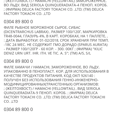
; (ЖЕЛТОХВОСТ) / HAMACHI (YELLOWTAIL) ЗАМОРОЖЕННОЕ,
ВО ЛЬДУ, ВИД SERIOLA QUINQUERADIATA-4 ПЕНОП. КОРОБ.
; (ФИРМА) DELICA FACTORY TOKACHI CO. ,LTD; (TM) DELICA
FACTORY TOKACHI CO. ,LTD
0304 89 800 0
ФИЛЕ РЫБНОЕ МОРОЖЕНОЕ СЫРОЕ, СИБАС
(DICENTRARCHUS LABRAX) , РАЗМЕР 100/120Г, МАРКИРОВКА
TR48-0044, ГЛАЗУРЬ 4%, В КАРТ. КОРОБКАХ, НА 1 ПАЛЛЕТЕ, ,
: ДАТА ВЫРАБОТКИ: 01-02/2018, СРОК ХРАНЕНИЯ ПРИ ТЕМП.
-18С 24 МЕС. НЕ СОДЕРЖИТ ГМО ДОРАДО (SPARUS AURATA)
- РАЗМЕР 100/120ГР - 60 КОР. - 300. 00КГ ; (ФИРМА) "KILIC
DENIZ URN URT. IHR. ITH. VE TIC. A. S"; (TM) A/S, S/L
0304 89 800 0
ФИЛЕ ХАМАЧИ / HAMACHI, ЗАМОРОЖЕННОЕ, ВО ЛЬДУ,
УПАКОВАННО В ПЕНОПЛАСТ. КОР. ДЛЯ ИСПОЛЬЗОВАНИЯ В
КАЧЕСТВЕ ПРОДУКТОВ ПИТАНИЯ, КОД ОКП 926140 :
ПОЛУЧЕН БЕЗ ИСПОЛЬЗОВАНИЯ ГЕННО-ИНЖЕНЕРНО-
МОДИФИЦИРОВАННЫХ(ТРАНСГЕННЫХ) ОРГАНИЗМОВ:
; (ЖЕЛТОХВОСТ) / HAMACHI (YELLOWTAIL) , ВИД SERIOLA
QUINQUERADIATA-9 ПЕНОП. КОРОБ. ; (ФИРМА) DELICA
FACTORY TOKACHI CO. ,LTD; (TM) DELICA FACTORY TOKACHI
CO. ,LTD
0304 89 800 0