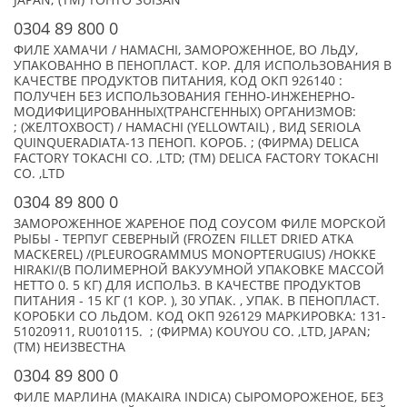
JAPAN; (TM) TOHTO SUISAN
0304 89 800 0
ФИЛЕ ХАМАЧИ / HAMACHI, ЗАМОРОЖЕННОЕ, ВО ЛЬДУ,
УПАКОВАННО В ПЕНОПЛАСТ. КОР. ДЛЯ ИСПОЛЬЗОВАНИЯ В
КАЧЕСТВЕ ПРОДУКТОВ ПИТАНИЯ, КОД ОКП 926140 :
ПОЛУЧЕН БЕЗ ИСПОЛЬЗОВАНИЯ ГЕННО-ИНЖЕНЕРНО-
МОДИФИЦИРОВАННЫХ(ТРАНСГЕННЫХ) ОРГАНИЗМОВ:
; (ЖЕЛТОХВОСТ) / HAMACHI (YELLOWTAIL) , ВИД SERIOLA
QUINQUERADIATA-13 ПЕНОП. КОРОБ. ; (ФИРМА) DELICA
FACTORY TOKACHI CO. ,LTD; (TM) DELICA FACTORY TOKACHI
CO. ,LTD
0304 89 800 0
ЗАМОРОЖЕННОЕ ЖАРЕНОЕ ПОД СОУСОМ ФИЛЕ МОРСКОЙ
РЫБЫ - ТЕРПУГ СЕВЕРНЫЙ (FROZEN FILLET DRIED ATKA
MACKEREL) /(PLEUROGRAMMUS MONOPTERUGIUS) /HOKKE
HIRAKI/(В ПОЛИМЕРНОЙ ВАКУУМНОЙ УПАКОВКЕ МАССОЙ
НЕТТО 0. 5 КГ) ДЛЯ ИСПОЛЬЗ. В КАЧЕСТВЕ ПРОДУКТОВ
ПИТАНИЯ - 15 КГ (1 КОР. ), 30 УПАК. , УПАК. В ПЕНОПЛАСТ.
КОРОБКИ СО ЛЬДОМ. КОД ОКП 926129 МАРКИРОВКА: 131-
51020911, RU010115. ; (ФИРМА) KOUYOU CO. ,LTD, JAPAN;
(TM) НЕИЗВЕСТНА
0304 89 800 0
ФИЛЕ МАРЛИНА (MAKAIRA INDICA) СЫРОМОРОЖЕНОЕ, БЕЗ