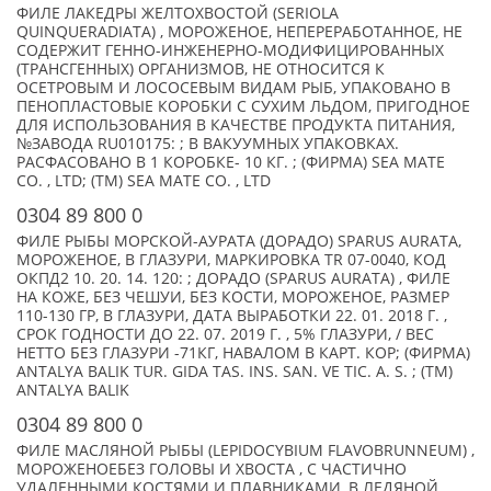
ФИЛЕ ЛАКЕДРЫ ЖЕЛТОХВОСТОЙ (SERIOLA
QUINQUERADIATA) , МОРОЖЕНОЕ, НЕПЕРЕРАБОТАННОЕ, НЕ
СОДЕРЖИТ ГЕННО-ИНЖЕНЕРНО-МОДИФИЦИРОВАННЫХ
(ТРАНСГЕННЫХ) ОРГАНИЗМОВ, НЕ ОТНОСИТСЯ К
ОСЕТРОВЫМ И ЛОСОСЕВЫМ ВИДАМ РЫБ, УПАКОВАНО В
ПЕНОПЛАСТОВЫЕ КОРОБКИ С СУХИМ ЛЬДОМ, ПРИГОДНОЕ
ДЛЯ ИСПОЛЬЗОВАНИЯ В КАЧЕСТВЕ ПРОДУКТА ПИТАНИЯ,
№ЗАВОДА RU010175: ; В ВАКУУМНЫХ УПАКОВКАХ.
РАСФАСОВАНО В 1 КОРОБКЕ- 10 КГ. ; (ФИРМА) SEA MATE
CO. , LTD; (TM) SEA MATE CO. , LTD
0304 89 800 0
ФИЛЕ РЫБЫ МОРСКОЙ-АУРАТА (ДОРАДО) SPARUS AURATA,
МОРОЖЕНОЕ, В ГЛАЗУРИ, МАРКИРОВКА TR 07-0040, КОД
ОКПД2 10. 20. 14. 120: ; ДОРАДО (SPARUS AURATA) , ФИЛЕ
НА КОЖЕ, БЕЗ ЧЕШУИ, БЕЗ КОСТИ, МОРОЖЕНОЕ, РАЗМЕР
110-130 ГР, В ГЛАЗУРИ, ДАТА ВЫРАБОТКИ 22. 01. 2018 Г. ,
СРОК ГОДНОСТИ ДО 22. 07. 2019 Г. , 5% ГЛАЗУРИ, / ВЕС
НЕТТО БЕЗ ГЛАЗУРИ -71КГ, НАВАЛОМ В КАРТ. КОР; (ФИРМА)
ANTALYA BALIK TUR. GIDA TAS. INS. SAN. VE TIC. A. S. ; (TM)
ANTALYA BALIK
0304 89 800 0
ФИЛЕ МАСЛЯНОЙ РЫБЫ (LEPIDOCYBIUM FLAVOBRUNNEUM) ,
МОРОЖЕНОЕБЕЗ ГОЛОВЫ И ХВОСТА , С ЧАСТИЧНО
УДАЛЕННЫМИ КОСТЯМИ И ПЛАВНИКАМИ, В ЛЕДЯНОЙ