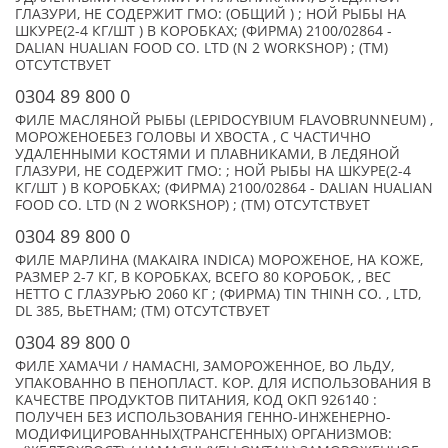
ГЛАЗУРИ, НЕ СОДЕРЖИТ ГМО: (ОБЩИЙ ) ; НОЙ РЫБЫ НА
ШКУРЕ(2-4 КГ/ШТ ) В КОРОБКАХ; (ФИРМА) 2100/02864 -
DALIAN HUALIAN FOOD CO. LTD (N 2 WORKSHOP) ; (TM)
ОТСУТСТВУЕТ
0304 89 800 0
ФИЛЕ МАСЛЯНОЙ РЫБЫ (LEPIDOCYBIUM FLAVOBRUNNEUM) ,
МОРОЖЕНОЕБЕЗ ГОЛОВЫ И ХВОСТА , С ЧАСТИЧНО
УДАЛЕННЫМИ КОСТЯМИ И ПЛАВНИКАМИ, В ЛЕДЯНОЙ
ГЛАЗУРИ, НЕ СОДЕРЖИТ ГМО: ; НОЙ РЫБЫ НА ШКУРЕ(2-4
КГ/ШТ ) В КОРОБКАХ; (ФИРМА) 2100/02864 - DALIAN HUALIAN
FOOD CO. LTD (N 2 WORKSHOP) ; (TM) ОТСУТСТВУЕТ
0304 89 800 0
ФИЛЕ МАРЛИНА (MAKAIRA INDICA) МОРОЖЕНОЕ, НА КОЖЕ,
РАЗМЕР 2-7 КГ, В КОРОБКАХ, ВСЕГО 80 КОРОБОК, , ВЕС
НЕТТО С ГЛАЗУРЬЮ 2060 КГ ; (ФИРМА) TIN THINH CO. , LTD,
DL 385, ВЬЕТНАМ; (TM) ОТСУТСТВУЕТ
0304 89 800 0
ФИЛЕ ХАМАЧИ / HAMACHI, ЗАМОРОЖЕННОЕ, ВО ЛЬДУ,
УПАКОВАННО В ПЕНОПЛАСТ. КОР. ДЛЯ ИСПОЛЬЗОВАНИЯ В
КАЧЕСТВЕ ПРОДУКТОВ ПИТАНИЯ, КОД ОКП 926140 :
ПОЛУЧЕН БЕЗ ИСПОЛЬЗОВАНИЯ ГЕННО-ИНЖЕНЕРНО-
МОДИФИЦИРОВАННЫХ(ТРАНСГЕННЫХ) ОРГАНИЗМОВ: