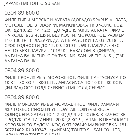
JAPAN; (TM) TOHTO SUISAN
0304 89 800 0
ФИЛЕ РЫБЫ МОРСКОЙ-АУРАТА (ДОРАДО) SPARUS AURATA,
МОРОЖЕНОЕ, В ГЛАЗУРИ, МАРКИРОВКА TR 07-0040, КОД
ОКПД2 10. 20. 14. 120: ; ДОРАДО (SPARUS AURATA) , ФИЛЕ
НА КОЖЕ, БЕЗ ЧЕШУИ, БЕЗ КОСТИ, МОРОЖЕНОЕ, РАЗМЕР
110-130 ГР, В ГЛАЗУРИ, ДАТА ВЫРАБОТКИ 12. 03. 2018 Г. ,
СРОК ГОДНОСТИ ДО 12. 09. 2019 Г. , 5% ГЛАЗУРИ, / ВЕС
НЕТТО БЕЗ ГЛАЗУРИ - 10132КГ, НАВАЛОМ В; (ФИРМА)
ANTALYA BALIK TUR. GIDA TAS. INS. SAN. VE TIC. A. S. ; (TM)
ANTALYA BALIK
0304 89 800 0
ФИЛЕ ПРОЧИХ РЫБ, МОРОЖЕНОЕ: ФИЛЕ ПАНГАСИУСА ПО
10 КГ - 80 КОР = 800 ШТ; ; АНГАСИУСА ПО 10 КГ - 80 КОР;
(ФИРМА) ООО ГОЛД СЕРВИС; (TM) ГОЛД СЕРВИС
0304 89 800 0
ФИЛЕ МОРСКОЙ РЫБЫ МОРОЖЕННОЕ- ФИЛЕ ХАМАЧИ
ЖЕЛТОХВОСТ(FROZEN YELLOWTAIL LOIN) /(SERIOLA
QUINQUERADIATA) (ПО 1-2 КГ) ДЛЯ ИСПОЛЬЗ. В КАЧЕСТВЕ
ПРОДУКТОВ ПИТАНИЯ - 20 КГ(2 КОР. ), УПАК. В ПЕНОПЛАСТ.
КОРОБКИ СО ЛЬДОМ. КОД ОКП 926140 МАРКИРОВКА: 131-
50721462, RU010347. ; (ФИРМА) TOHTO SUISAN CO. ,LTD,