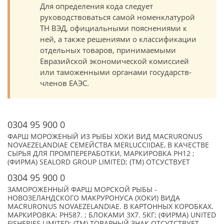
Для определения кода следует
руководствоваться самой номенклатурой
ТН ВЭД, официальными пояснениями к
ней, а также решениями о классификации
отдельных товаров, принимаемыми
Евразийской экономической комиссией
или таможенными органами государств-
членов ЕАЭС.
0304 95 900 0
ФАРШ МОРОЖЕНЫЙ ИЗ РЫБЫ ХОКИ ВИД MACRURONUS
NOVAEZELANDIAE СЕМЕЙСТВА MERLUCCIIDAE, В КАЧЕСТВЕ
СЫРЬЯ ДЛЯ ПРОМПЕРЕРАБОТКИ, МАРКИРОВКА PH12 ;
(ФИРМА) SEALORD GROUP LIMITED; (TM) ОТСУСТВУЕТ
0304 95 900 0
ЗАМОРОЖЕННЫЙ ФАРШ МОРСКОЙ РЫБЫ -
НОВОЗЕЛАНДСКОГО МАКРУРОНУСА (ХОКИ) ВИДА
MACRURONUS NOVAEZELANDIAE. В КАРТОННЫХ КОРОБКАХ.
МАРКИРОВКА: PH587. ; БЛОКАМИ 3Х7. 5КГ; (ФИРМА) UNITED
FISHERIES LIMITED; (TM) ТОВАРНЫЙ ЗНАК ОТСУТСТВУЕТ