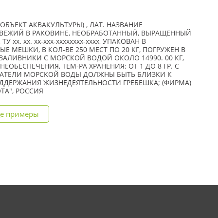
БЪЕКТ АКВАКУЛЬТУРЫ) , ЛАТ. НАЗВАНИЕ
 СВЕЖИЙ В РАКОВИНЕ, НЕОБРАБОТАННЫЙ, ВЫРАЩЕННЫЙ
 xx. xx. xx-xxx-xxxxxxxx-xxxx, УПАКОВАН В
 МЕШКИ, В КОЛ-ВЕ 250 МЕСТ ПО 20 КГ, ПОГРУЖЕН В
АЛИВНИКИ С МОРСКОЙ ВОДОЙ ОКОЛО 14990. 00 КГ,
ОБЕСПЕЧЕНИЯ, ТЕМ-РА ХРАНЕНИЯ: ОТ 1 ДО 8 ГР. C
АТЕЛИ МОРСКОЙ ВОДЫ ДОЛЖНЫ БЫТЬ БЛИЗКИ К
ОДДЕРЖАНИЯ ЖИЗНЕДЕЯТЕЛЬНОСТИ ГРЕБЕШКА; (ФИРМА)
ТА", РОССИЯ
е примеры