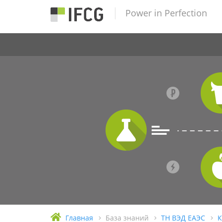
Power in Perfection
Главная
База знаний
ТН ВЭД ЕАЭС
К