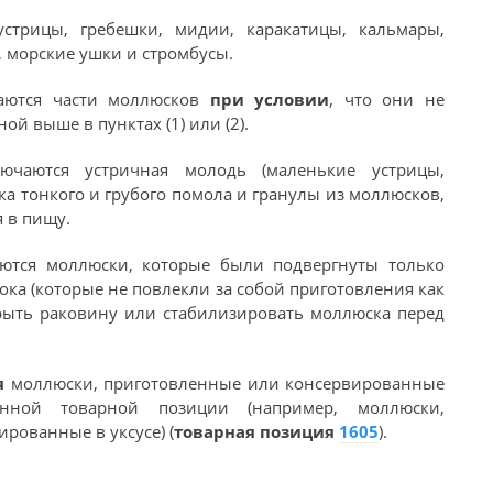
трицы, гребешки, мидии, каракатицы, кальмары,
, морские ушки и стромбусы.
аются части моллюсков
при условии
, что они не
ой выше в пунктах (1) или (2).
чаются устричная молодь (маленькие устрицы,
а тонкого и грубого помола и гранулы из моллюсков,
 в пищу.
ются моллюски, которые были подвергнуты только
ка (которые не повлекли за собой приготовления как
крыть раковину или стабилизировать моллюска перед
я
моллюски, приготовленные или консервированные
нной товарной позиции (например, моллюски,
рованные в уксусе) (
товарная позиция
1605
).