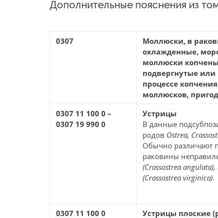
Дополнительные пояснения из том
0307
Моллюски, в раков
охлажденные, моро
моллюски копченые
подвергнутые или 
процессе копчения;
моллюсков, пригод
0307 11 100 0 –
Устрицы
0307 19 990 0
В данные подсубпоз
родов
Ostrea, Crassos
Обычно различают п
раковины неправиль
(Crassostrea angulata),
(Crassostrea virginica)
.
0307 11 100 0
Устрицы плоские (