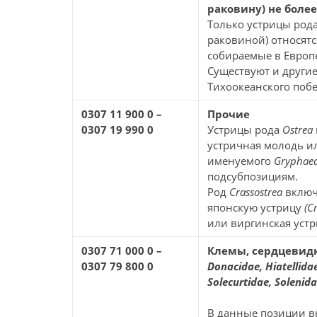
раковину) не более
Только устрицы род
раковиной) относятс
собираемые в Европе
Существуют и другие
Тихоокеанского поб
0307 11 900 0 –
Прочие
0307 19 990 0
Устрицы рода
Ostrea
устричная молодь и
именуемого
Gryphae
подсубпозициям.
Род
Crassostrea
включ
японскую устрицу
(C
или виргинская уст
0307 71 000 0 –
Клемы, сердцевидк
0307 79 800 0
Donacidae, Hiatellida
Solecurtidae, Solenida
В данные позиции в