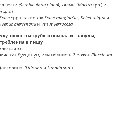
моллюски
(Scrobicularia plana)
, клемы
(Mactra
spp.) и
m spp.
);
(Solen
spp.), такие как
Solen marginatus
,
Solen siliqua
и
и
(Venus mercenaria
и
Venus verrucosa.
ку тонкого и грубого помола и гранулы,
отребления в пищу
ключаются:
такие как букцинум, или волнистый рожок
(Buccinum
 (литорина)
(Littorina
и
Lunatia spp.
).