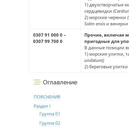
1) двухстворчатые 
сердцевидки
(Cardiu
2) морские черенки
Solen ensis
и венерк
0307 91 000 0 –
Прочие, включая му
0307 99 700 0
пригодные для уп
В данные позиции в
1) морские улитки, 
undatum);
2) береговые улитки
Оглавление
ПОЯСНЕНИЯ
Раздел I
Группа 01
Группа 02