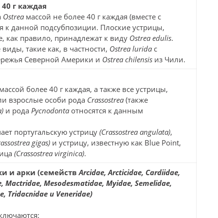
 40 г каждая
а
Ostrea
массой не более 40 г каждая (вместе с
я к данной подсубпозиции. Плоские устрицы,
, как правило, принадлежат к виду
Ostrea edulis
.
 виды, такие как, в частности,
Ostrea lurida
с
ережья Северной Америки и
Ostrea chilensis
из Чили.
массой более 40 г каждая, а также все устрицы,
ли взрослые особи рода
Crassostrea
(также
a)
и рода
Pycnodonta
относятся к данным
ает португальскую устрицу
(Crassostrea angulata)
,
rassostrea gigas)
и устрицу, известную как Blue Point,
рица
(Crassostrea virginica)
.
и и арки (семейств
Arcidae, Arcticidae, Cardiidae,
e, Mactridae, Mesodesmatidae, Myidae, Semelidae,
e, Tridacnidae и Veneridae)
ключаются: