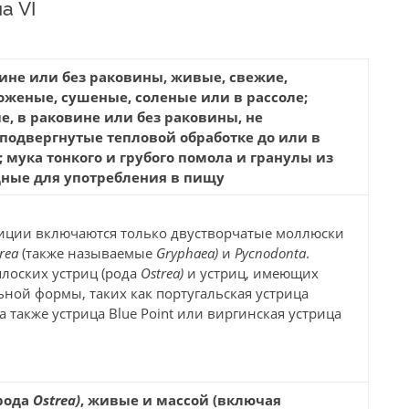
а VI
ине или без раковины, живые, свежие,
женые, сушеные, соленые или в рассоле;
, в раковине или без раковины, не
подвергнутые тепловой обработке до или в
 мука тонкого и грубого помола и гранулы из
ные для употребления в пищу
иции включаются только двустворчатые моллюски
trea
(также называемые
Gryphaea)
и
Pycnodonta
.
лоских устриц (рода
Ostrea)
и устриц, имеющих
ной формы, таких как португальская устрица
а также устрица Blue Point или виргинская устрица
рода
Ostrea)
, живые и массой (включая