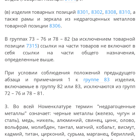
(в) изделия товарных позиций
8301
,
8302
,
8308
,
8310
, а
также рамы и зеркала из недрагоценных металлов
товарной позиции
8306
.
В группах 73 – 76 и 78 – 82 (за исключением товарной
позиции
7315
) ссылки на части товаров не включают в
себя ссылки на части общего назначения,
определенные выше.
При условии соблюдения положений предыдущего
абзаца и примечания 1 к
группе 83
изделия,
включаемые в группу 82 или 83, исключаются из групп
72 – 76 и 78 – 81.
3. Во всей Номенклатуре термин "недрагоценные
металлы" означает: черные металлы (железо, чугун и
сталь), медь, никель, алюминий, свинец, цинк, олово,
вольфрам, молибден, тантал, магний, кобальт, висмут,
кадмий, титан, цирконий, сурьма, марганец, бериллий,