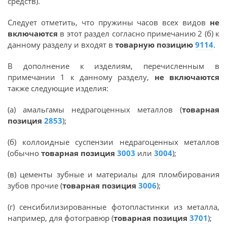
средств).
Следует отметить, что пружины часов всех видов
не
включаются
в этот раздел согласно примечанию 2 (б) к
данному разделу и входят в
товарную позицию
9114
.
В дополнение к изделиям, перечисленным в
примечании 1 к данному разделу,
не включаются
также следующие изделия:
(а) амальгамы недрагоценных металлов (
товарная
позиция
2853
);
(б) коллоидные суспензии недрагоценных металлов
(обычно
товарная позиция
3003
или
3004
);
(в) цементы зубные и материалы для пломбирования
зубов прочие (
товарная позиция
3006
);
(г) сенсибилизированные фотопластинки из металла,
например, для фотогравюр (
товарная позиция
3701
);