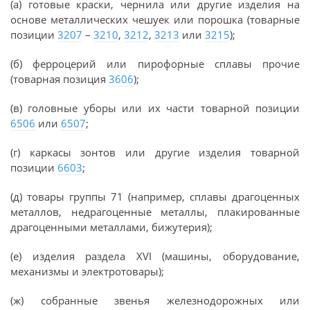
(а) готовые краски, чернила или другие изделия на
основе металлических чешуек или порошка (товарные
позиции
3207
–
3210
,
3212
,
3213
или
3215
);
(б) ферроцерий или пирофорные сплавы прочие
(товарная позиция
3606
);
(в) головные уборы или их части товарной позиции
6506
или
6507
;
(г) каркасы зонтов или другие изделия товарной
позиции
6603
;
(д) товары группы 71 (например, сплавы драгоценных
металлов, недрагоценные металлы, плакированные
драгоценными металлами, бижутерия);
(е) изделия раздела XVI (машины, оборудование,
механизмы и электротовары);
(ж) собранные звенья железнодорожных или