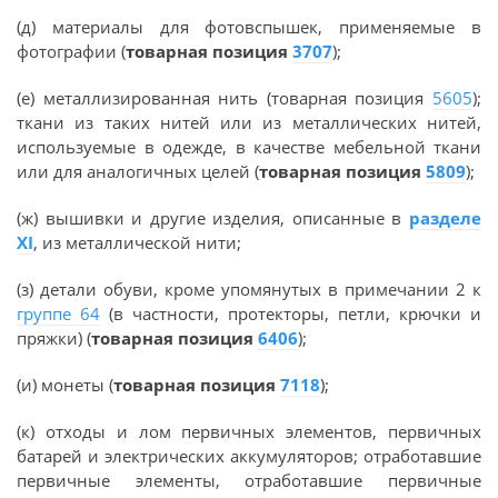
(д) материалы для фотовспышек, применяемые в
фотографии (
товарная позиция
3707
);
(е) металлизированная нить (товарная позиция
5605
);
ткани из таких нитей или из металлических нитей,
используемые в одежде, в качестве мебельной ткани
или для аналогичных целей (
товарная позиция
5809
);
(ж) вышивки и другие изделия, описанные в
разделе
XI
, из металлической нити;
(з) детали обуви, кроме упомянутых в примечании 2 к
группе 64
(в частности, протекторы, петли, крючки и
пряжки) (
товарная позиция
6406
);
(и) монеты (
товарная позиция
7118
);
(к) отходы и лом первичных элементов, первичных
батарей и электрических аккумуляторов; отработавшие
первичные элементы, отработавшие первичные