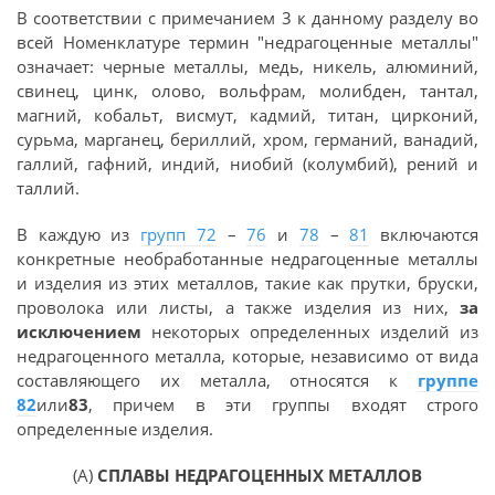
В соответствии с примечанием 3 к данному разделу во
всей Номенклатуре термин "недрагоценные металлы"
означает: черные металлы, медь, никель, алюминий,
свинец, цинк, олово, вольфрам, молибден, тантал,
магний, кобальт, висмут, кадмий, титан, цирконий,
сурьма, марганец, бериллий, хром, германий, ванадий,
галлий, гафний, индий, ниобий (колумбий), рений и
таллий.
В каждую из
групп 72
–
76
и
78
–
81
включаются
конкретные необработанные недрагоценные металлы
и изделия из этих металлов, такие как прутки, бруски,
проволока или листы, а также изделия из них,
за
исключением
некоторых определенных изделий из
недрагоценного металла, которые, независимо от вида
составляющего их металла, относятся к
группе
82
или
83
, причем в эти группы входят строго
определенные изделия.
(А)
СПЛАВЫ НЕДРАГОЦЕННЫХ МЕТАЛЛОВ