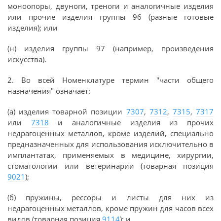
моноопоры, двуноги, треноги и аналогичные изделия
или прочие изделия группы 96 (разные готовые
изделия); или
(н) изделия группы 97 (например, произведения
искусства).
2. Во всей Номенклатуре термин "части общего
назначения" означает:
(а) изделия товарной позиции
7307
,
7312
,
7315
,
7317
или
7318
и аналогичные изделия из прочих
недрагоценных металлов, кроме изделий, специально
предназначенных для использования исключительно в
имплантатах, применяемых в медицине, хирургии,
стоматологии или ветеринарии (товарная позиция
9021
);
(б) пружины, рессоры и листы для них из
недрагоценных металлов, кроме пружин для часов всех
видов (товарная позиция
9114
); и