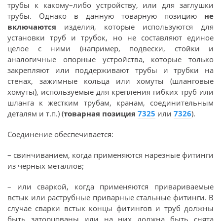
трубы к какому–либо устройству, или для заглушки
трубы. Однако в данную товарную позицию
не
включаются
изделия, которые используются для
установки труб и трубок, но не составляют единое
целое с ними (например, подвески, стойки и
аналогичные опорные устройства, которые только
закрепляют или поддерживают трубы и трубки на
стенах, зажимные кольца или хомуты (шланговые
хомуты), используемые для крепления гибких труб или
шланга к жестким трубам, кранам, соединительным
деталям и т.п.) (
товарная позиция
7325
или
7326
).
Соединение обеспечивается:
– свинчиванием, когда применяются нарезные фитинги
из черных металлов;
– или сваркой, когда применяются привариваемые
встык или раструбные приварные стальные фитинги. В
случае сварки встык концы фитингов и труб должны
быть заторцованы или на них должна быть снята