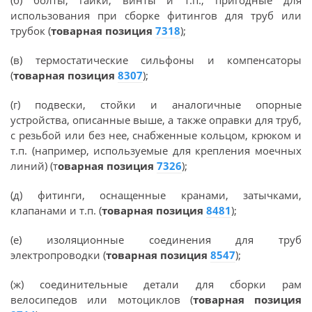
(б) болты, гайки, винты и т.п., пригодные для
использования при сборке фитингов для труб или
трубок (
товарная позиция
7318
);
(в) термостатические сильфоны и компенсаторы
(
товарная позиция
8307
);
(г) подвески, стойки и аналогичные опорные
устройства, описанные выше, а также оправки для труб,
с резьбой или без нее, снабженные кольцом, крюком и
т.п. (например, используемые для крепления моечных
линий) (т
оварная позиция
7326
);
(д) фитинги, оснащенные кранами, затычками,
клапанами и т.п. (
товарная позиция
8481
);
(е) изоляционные соединения для труб
электропроводки (
товарная позиция
8547
);
(ж) соединительные детали для сборки рам
велосипедов или мотоциклов (
товарная позиция