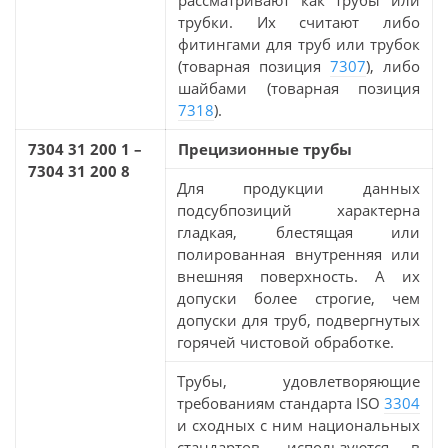
рассматривают как трубы или
трубки. Их считают либо
фитингами для труб или трубок
(товарная позиция
7307
), либо
шайбами (товарная позиция
7318
).
7304 31 200 1 –
Прецизионные трубы
7304 31 200 8
Для продукции данных
подсубпозиций характерна
гладкая, блестящая или
полированная внутренняя или
внешняя поверхность. А их
допуски более строгие, чем
допуски для труб, подвергнутых
горячей чистовой обработке.
Трубы, удовлетворяющие
требованиям стандарта ISO
3304
и сходных с ним национальных
стандартов, используются в