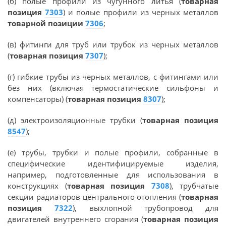
(б) полые профили из чугунного литья (
товарная
позиция
7303
) и полые профили из черных металлов
товарной позиции
7306
;
(в) фитинги для труб или трубок из черных металлов
(
товарная позиция
7307
);
(г) гибкие трубы из черных металлов, с фитингами или
без них (включая термостатические сильфоны и
компенсаторы) (
товарная позиция
8307
);
(д) электроизоляционные трубки (
товарная позиция
8547
);
(е) трубы, трубки и полые профили, собранные в
специфические идентифицируемые изделия,
например, подготовленные для использования в
конструкциях (
товарная позиция
7308
), трубчатые
секции радиаторов центрального отопления (
товарная
позиция
7322
), выхлопной трубопровод для
двигателей внутреннего сгорания (
товарная позиция