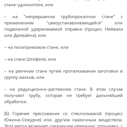
стане–удлинителе, или
– на "непрерывном трубопрокатном стане" с
применением "самоустанавливающейся" или
подвижной удерживаемой оправки (процесс Нейвала
или Далмайна), или
– на пилигримовом стане, или
– на стане Штифеля, или
– на реечном стане путем проталкивания заготовки в
группу валков, или
– на редукционно–растяжном стане. В этом случае
получают трубу, которая не требует дальнейшей
обработки.
(Б) Горячее прессование со стеклосмазкой (процесс
Южина–Сежурне) или другим смазочным веществом.
Этот метод включает следующие операции: прошивку, с