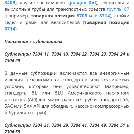
8409
), другие части машин (
раздел XVI
), глушители и
выхлопные трубы для транспортных средств
группы 87
(например,
товарная позиция
8708
или
8714
), стойки
седел и рамы для велосипедов (
товарная позиция
8714
).
Пояснения к субпозициям.
Субпозиции 7304 11, 7304 19, 7304 22, 7304 23, 7304 24 и
7304 29
В данные субпозиции включаются все аналогичные
изделия независимо от стандартов или технических
условий, которым они удовлетворяют (например,
стандарты 5L или 5LU Американского нефтяного
института (API) для магистральных труб и стандарты 5A,
5AC или 5AX API для обсадных, насосно–компрессорных
и бурильных труб).
Субпозиции 7304 31, 7304 39, 7304 41, 7304 49, 7304 51 и
7304 59