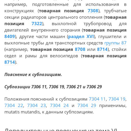
например, подготовленные для использования в
конструкциях (
товарная позиция
7308
), трубчатые
секции радиаторов центрального отопления (
товарная
позиция
7322
), выхлопной трубопровод для
двигателей внутреннего сгорания (
товарная позиция
8409
), другие части машин (
раздел XVI
), глушители и
выхлопные трубы для транспортных средств
группы 87
(например,
товарная позиция
8708
или
8714
), стойки
седел и рамы для велосипедов (
товарная позиция
8714
).
Пояснение к субпозициям.
Субпозиции 7306 11, 7306 19, 7306 21 и 7306 29
Положения пояснений к субпозициям
7304 11
,
7304 19
,
7304 22
,
7304 23
,
7304 24
и
7304 29
применимы,
mutatis mutandis, к данным субпозициям.
Дополнительные пояснения из тома VI