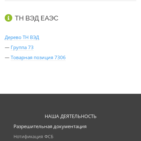
ТН ВЭД ЕАЭС
Дерево ТН ВЭД
—
Группа 73
—
Товарная позиция 7306
НАША ДЕЯТЕЛЬНОСТЬ
Разрешительная документация
Нотификация ФСБ