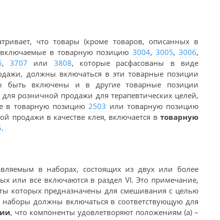
тривает, что товары (кроме товаров, описанных в
, включаемые в товарную позицию
3004
,
3005
,
3006
,
6
,
3707
или
3808
, которые расфасованы в виде
дажи, должны включаться в эти товарные позиции
бы быть включены и в другие товарные позиции
я для розничной продажи для терапевтических целей,
не в товарную позицию
2503
или товарную позицию
ой продажи в качестве клея, включается в
товарную
5
.
авляемым в наборах, состоящих из двух или более
ых или все включаются в раздел VI. Это примечание,
нты которых предназначены для смешивания с целью
кие наборы должны включаться в соответствующую для
вии
, что компоненты удовлетворяют положениям (а) –