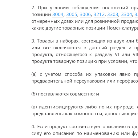
2. При условии соблюдения положений пр
позиции
3004
,
3005
,
3006
,
3212
,
3303
,
3304
,
3
отмеренных дозах или для розничной продаж
какие другие товарные позиции Номенклатур
3. Товары в наборах, состоящих из двух или
или все включаются в данный раздел и п
продукта, относящегося к разделу VI или V
продукта товарную позицию при условии, чт
(а) с учетом способа их упаковки явно п
предварительной переупаковки или перефасо
(б) поставляются совместно; и
(в) идентифицируются либо по их природе,
представлены как компоненты, дополняющие д
4. Если продукт соответствует описанию в о
силу его описания по наименованию или фу