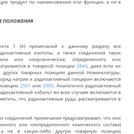
щую продукт по наименованию или функции, а не в
Е ПОЛОЖЕНИЯ
нкта 1 (А) примечаний к данному разделу все
диоактивные изотопы, а также соединения таких
они или неорганические, определенного или
сматриваются в товарной позиции
2844
, даже если их
 других товарных позициях данной Номенклатуры.
лорид натрия и радиоактивный глицерин включаются
 позицию
2501
или
2905
. Аналогично радиоактивный
радиоактивный кобальт во всех случаях включаются в
отметить, что радиоактивные руды рассматриваются в
х соединений примечание предусматривает, что они
ленного или неопределенного химического состава)
 а не в какую–либо другую товарную позицию