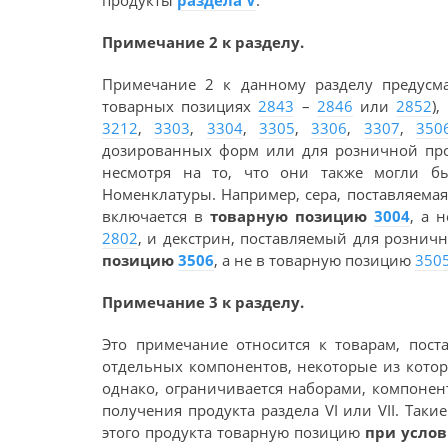
продукты
раздела V
.
Примечание 2 к разделу.
Примечание 2 к данному разделу предусма
товарных позициях
2843
–
2846
или
2852
)
3212
,
3303
,
3304
,
3305
,
3306
,
3307
,
350
дозированных форм или для розничной про
несмотря на то, что они также могли 
Номенклатуры. Например, сера, поставляема
включается в
товарную позицию
3004
, а 
2802
, и декстрин, поставляемый для розничн
позицию
3506
, а не в товарную позицию
350
Примечание 3 к разделу.
Это примечание относится к товарам, пост
отдельных компонентов, некоторые из котор
однако, ограничивается наборами, компоне
получения продукта раздела VI или VII. Та
этого продукта товарную позицию
при усло