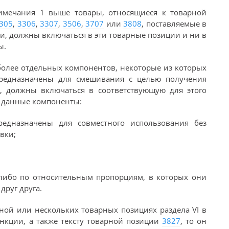
имечания 1 выше товары, относящиеся к товарной
305
,
3306
,
3307
,
3506
,
3707
или
3808
, поставляемые в
и, должны включаться в эти товарные позиции и ни в
ы.
 более отдельных компонентов, некоторые из которых
редназначены для смешивания с целью получения
II, должны включаться в соответствующую для этого
о данные компоненты:
редназначены для совместного использования без
вки;
 либо по относительным пропорциям, в которых они
руг друга.
дной или нескольких товарных позициях раздела VI в
нкции, а также тексту товарной позиции
3827
, то он