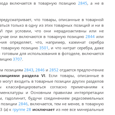
ерода включается в товарную позицию
2845
, а не в
предусматривает, что товары, описанные в товарной
ться только в одну из этих товарных позиций и ни в
VI при условии, что они нерадиоактивны или не
случае они включаются в товарную позицию
2844
или
ния определяет, что, например, казеинат серебра
 в товарную позицию
3501
, и что нитрат серебра, даже
и готовым для использования в фотоделе, включается
позицию
3707
.
ным позициям
2843
,
2846
и
2852
отдается предпочтение
зициями раздела VI
. Если товары, описанные в
же могут входить в товарные позиции других разделов
ы классифицироваться согласно примечаниям к
оменклатуры и Основным правилам интерпретации
м, гадолинит, будучи соединением редкоземельных
й позиции
2846
, включается, тем не менее, в товарную
3 (а) к
группе 28
исключает
из нее все минеральные