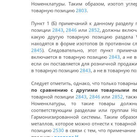
Номенклатуры. Таким образом, изотоп угл
товарную позицию
2803
.
Пункт 1 (Б) примечаний к данному разделу 
позиции
2843
,
2846
или
2852
, должны включа
какую другую товарную позицию раздела 
находятся в форме изотопов (в противном 
2845
). Следовательно, этот пункт примеча
включается в товарную позицию
2843
, а не
если он поставляется для розничной продаж
в товарную позицию
2843
, а не в товарную 
Следует отметить, однако, что только товар
по сравнению с другими товарными по
товарной позиции
2843
,
2846
или
2852
, так
Номенклатуры, то такие товары должн
соответствующим разделам или группам Н
Гармонизированной системы. Таким образо
металлов, которое можно отнести к товарно
позицию
2530
в связи с тем, что примечание 