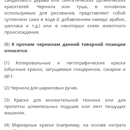
сандалового дерева или синтетических органических
красителей. Чернила или тушь, в основном
используемые для рисования, представляют собой
суспензию сажи в воде (с добавлением камеди арабик,
шеллака и т.д.) или в некоторых клеях животного
происхождения.
(В)
К прочим чернилам данной товарной позиции
относятся
:
(1) Копировальные и гектографические краски
(обычные краски, загущаемые глицерином, сахаром и
др.).
(2) Чернила для шариковых ручек.
(3) Краски для множительной техники или для
пропитки штемпельных подушек или лент пишущих
машинок.
(4) Маркерные краски (например, на основе нитрата