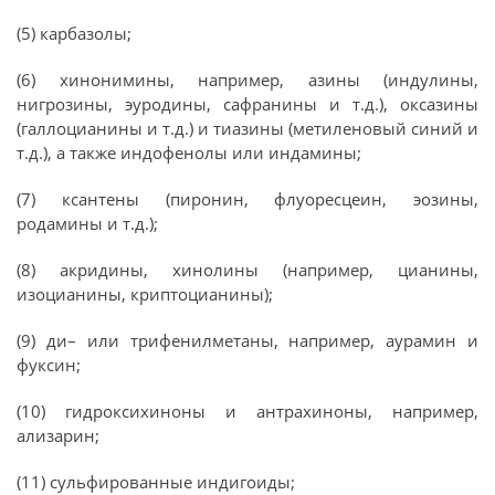
(5) карбазолы;
(6) хинонимины, например, азины (индулины,
нигрозины, эуродины, сафранины и т.д.), оксазины
(галлоцианины и т.д.) и тиазины (метиленовый синий и
т.д.), а также индофенолы или индамины;
(7) ксантены (пиронин, флуоресцеин, эозины,
родамины и т.д.);
(8) акридины, хинолины (например, цианины,
изоцианины, криптоцианины);
(9) ди– или трифенилметаны, например, аурамин и
фуксин;
(10) гидроксихиноны и антрахиноны, например,
ализарин;
(11) сульфированные индигоиды;