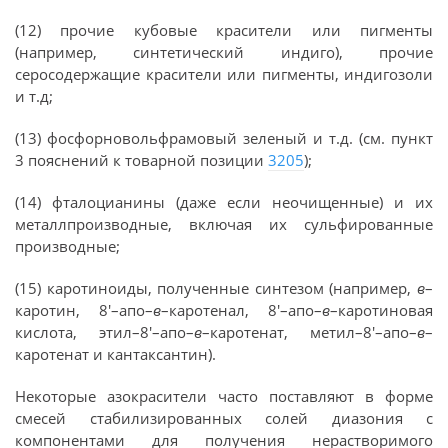
(12) прочие кубовые красители или пигменты
(например, синтетический индиго), прочие
серосодержащие красители или пигменты, индигозоли
и т.д;
(13) фосфорновольфрамовый зеленый и т.д. (см. пункт
3 пояснений к товарной позиции
3205
);
(14) фталоцианины (даже если неочищенные) и их
металлпроизводные, включая их сульфированные
производные;
(15) каротиноиды, полученные синтезом (например,
в
–
каротин, 8'–апо–
в
–каротенал, 8'–апо–
в
–каротиновая
кислота, этил–8'–апо–
в
–каротенат, метил–8'–апо–
в
–
каротенат и кантаксантин).
Некоторые азокрасители часто поставляют в форме
смесей стабилизированных солей диазония с
компонентами для получения нерастворимого