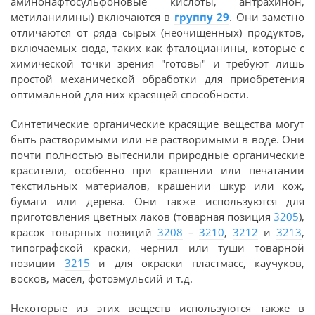
аминонафтосульфоновые кислоты, антрахинон,
метиланилины) включаются в
группу 29
. Они заметно
отличаются от ряда сырых (неочищенных) продуктов,
включаемых сюда, таких как фталоцианины, которые с
химической точки зрения "готовы" и требуют лишь
простой механической обработки для приобретения
оптимальной для них красящей способности.
Синтетические органические красящие вещества могут
быть растворимыми или не растворимыми в воде. Они
почти полностью вытеснили природные органические
красители, особенно при крашении или печатании
текстильных материалов, крашении шкур или кож,
бумаги или дерева. Они также используются для
приготовления цветных лаков (товарная позиция
3205
),
красок товарных позиций
3208
–
3210
,
3212
и
3213
,
типографской краски, чернил или туши товарной
позиции
3215
и для окраски пластмасс, каучуков,
восков, масел, фотоэмульсий и т.д.
Некоторые из этих веществ используются также в