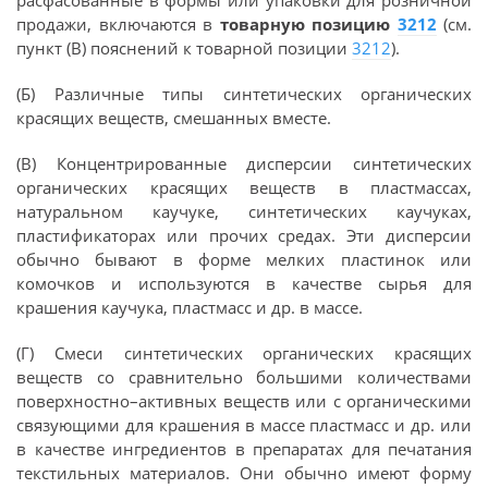
расфасованные в формы или упаковки для розничной
продажи, включаются в
товарную позицию
3212
(см.
пункт (В) пояснений к товарной позиции
3212
).
(Б) Различные типы синтетических органических
красящих веществ, смешанных вместе.
(В) Концентрированные дисперсии синтетических
органических красящих веществ в пластмассах,
натуральном каучуке, синтетических каучуках,
пластификаторах или прочих средах. Эти дисперсии
обычно бывают в форме мелких пластинок или
комочков и используются в качестве сырья для
крашения каучука, пластмасс и др. в массе.
(Г) Смеси синтетических органических красящих
веществ со сравнительно большими количествами
поверхностно–активных веществ или с органическими
связующими для крашения в массе пластмасс и др. или
в качестве ингредиентов в препаратах для печатания
текстильных материалов. Они обычно имеют форму