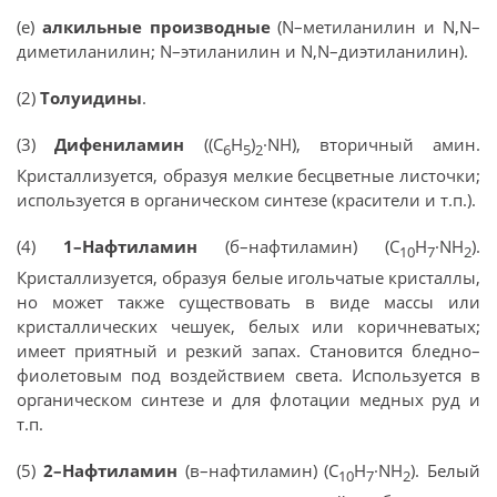
(е)
алкильные производные
(N–метиланилин и N,N–
диметиланилин; N–этиланилин и N,N–диэтиланилин).
(2)
Толуидины
.
(3)
Дифениламин
((С
Н
)
·NH), вторичный амин.
6
5
2
Кристаллизуется, образуя мелкие бесцветные листочки;
используется в органическом синтезе (красители и т.п.).
(4)
1–Нафтиламин
(б–нафтиламин) (С
Н
·NH
).
10
7
2
Кристаллизуется, образуя белые игольчатые кристаллы,
но может также существовать в виде массы или
кристаллических чешуек, белых или коричневатых;
имеет приятный и резкий запах. Становится бледно–
фиолетовым под воздействием света. Используется в
органическом синтезе и для флотации медных руд и
т.п.
(5)
2–Нафтиламин
(в–нафтиламин) (С
Н
·NH
). Белый
10
7
2