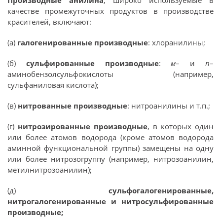
Производные анилина
, широко используемые в
качестве промежуточных продуктов в производстве
красителей, включают:
(а)
галогенированные производные
: хлоранилины;
(б)
сульфированные производные
:
м
– и
п
–
аминобензолсульфокислоты (например,
сульфаниловая кислота);
(в)
нитрованные производные
: нитроанилины и т.п.;
(г)
нитрозированные производные
, в которых один
или более атомов водорода (кроме атомов водорода
аминной функциональной группы) замещены на одну
или более нитрозогруппу (например, нитрозоанилин,
метилнитрозоанилин);
(д)
сульфогалогенированные,
нитрогалогенированные и нитросульфированные
производные;