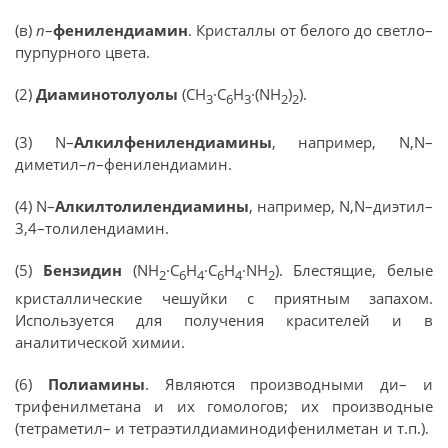
(в)
п
–
фенилендиамин
. Кристаллы от белого до светло–
пурпурного цвета.
(2)
Диаминотолуолы
(СН
·С
Н
·(NH
)
).
3
6
3
2
2
(3) N–
Алкилфенилендиамины
, например, N,N–
диметил–
п
–фенилендиамин.
(4) N–
Алкилтолилендиамины
, например, N,N–диэтил–
3,4–толилендиамин.
(5)
Бензидин
(NH
·С
Н
·С
Н
·NH
). Блестящие, белые
2
6
4
6
4
2
кристаллические чешуйки с приятным запахом.
Используется для получения красителей и в
аналитической химии.
(6)
Полиамины
. Являются производными ди– и
трифенилметана и их гомологов; их производные
(тетраметил– и тетраэтилдиаминодифенилметан и т.п.).