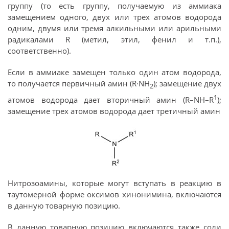
группу (то есть группу, получаемую из аммиака
замещением одного, двух или трех атомов водорода
одним, двумя или тремя алкильными или арильными
радикалами R (метил, этил, фенил и т.п.),
соответственно).
Если в аммиаке замещен только один атом водорода,
то получается первичный амин (R·NH
); замещение двух
2
1
атомов водорода дает вторичный амин (R–NH–R
);
замещение трех атомов водорода дает третичный амин
Нитрозоамины, которые могут вступать в реакцию в
таутомерной форме оксимов хинонимина, включаются
в данную товарную позицию.
В данную товарную позицию включаются также соли