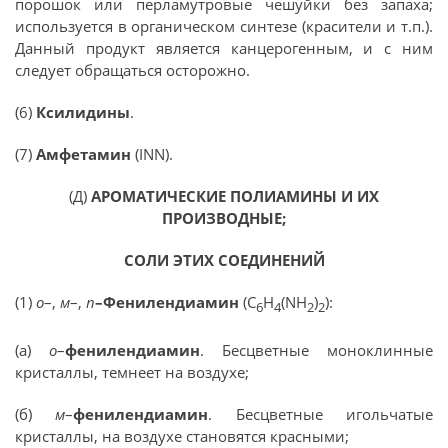
порошок или перламутровые чешуйки без запаха;
используется в органическом синтезе (красители и т.п.).
Данный продукт является канцерогенным, и с ним
следует обращаться осторожно.
(6)
Ксилидины
.
(7)
Амфетамин
(INN).
(Д)
АРОМАТИЧЕСКИЕ ПОЛИАМИНЫ И ИХ
ПРОИЗВОДНЫЕ;
СОЛИ ЭТИХ СОЕДИНЕНИЙ
(1)
o
–,
м
–,
п
–Фенилендиамин
(С
Н
(NH
)
):
6
4
2
2
(а)
o
–
фенилендиамин
. Бесцветные моноклинные
кристаллы, темнеет на воздухе;
(б)
м
–
фенилендиамин
. Бесцветные игольчатые
кристаллы, на воздухе становятся красными;