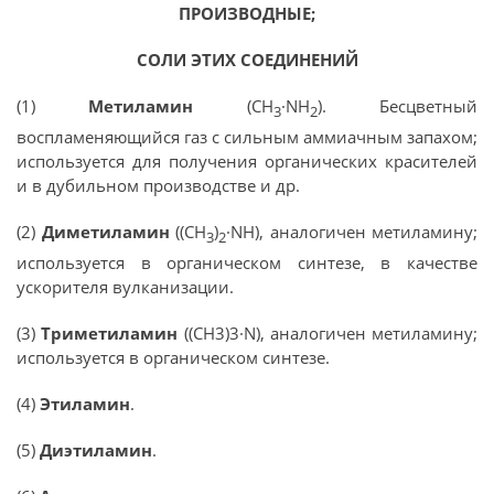
ПРОИЗВОДНЫЕ;
СОЛИ ЭТИХ СОЕДИНЕНИЙ
(1)
Метиламин
(СН
·NH
). Бесцветный
3
2
воспламеняющийся газ с сильным аммиачным запахом;
используется для получения органических красителей
и в дубильном производстве и др.
(2)
Диметиламин
((СН
)
·NH), аналогичен метиламину;
3
2
используется в органическом синтезе, в качестве
ускорителя вулканизации.
(3)
Триметиламин
((СН3)3·N), аналогичен метиламину;
используется в органическом синтезе.
(4)
Этиламин
.
(5)
Диэтиламин
.