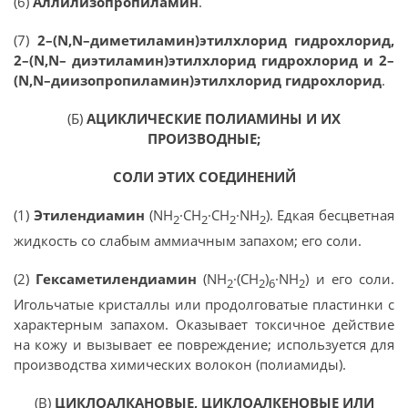
(6)
Аллилизопропиламин
.
(7)
2–(N,N–диметиламин)этилхлорид гидрохлорид,
2–(N,N– диэтиламин)этилхлорид гидрохлорид и 2–
(N,N–диизопропиламин)этилхлорид гидрохлорид
.
(Б)
АЦИКЛИЧЕСКИЕ ПОЛИАМИНЫ И ИХ
ПРОИЗВОДНЫЕ;
СОЛИ ЭТИХ СОЕДИНЕНИЙ
(1)
Этилендиамин
(NH
·СН
·СН
·NH
). Едкая бесцветная
2
2
2
2
жидкость со слабым аммиачным запахом; его соли.
(2)
Гексаметилендиамин
(NH
·(СН
)
·NH
) и его соли.
2
2
6
2
Игольчатые кристаллы или продолговатые пластинки с
характерным запахом. Оказывает токсичное действие
на кожу и вызывает ее повреждение; используется для
производства химических волокон (полиамиды).
(В)
ЦИКЛОАЛКАНОВЫЕ, ЦИКЛОАЛКЕНОВЫЕ ИЛИ