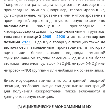
(например, нитраты, ацетаты, цитраты) и замещенные
производные аминов (например, галогенированные,
сульфированные, нитрованные или нитрозированные
производные); однако в данную товарную позицию
не
включаются
замещенные производные с
кислородсодержащими функциональными группами
товарных позиций
2905
–
2920
и их соли (
товарная
позиция
2922
). В данную товарную позицию также
не
включаются
замещенные производные, в которых
один или более атомов водорода аминной
функциональной группы замещены одним или более
атомами галогенов, сульфо– (–SO
H), нитро– (–NO
) или
3
2
нитрозо– (–NO) группами или любыми их сочетаниями.
Диазотирующиеся амины и их соли данной товарной
позиции, разбавленные до стандартных концентраций
для получения азокрасителей, также включаются в
данную товарную позицию.
(А)
АЦИКЛИЧЕСКИЕ МОНОАМИНЫ И ИХ