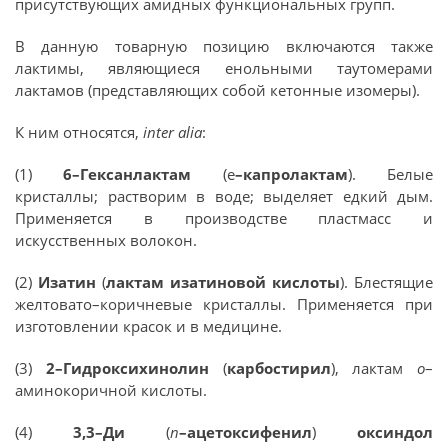
присутствующих амидных функциональных групп.
В данную товарную позицию включаются также
лактимы, являющиеся енольными таутомерами
лактамов (представляющих собой кетонные изомеры).
К ним относятся,
inter alia
:
(1)
6–Гексанлактам
(е
–капролактам
). Белые
кристаллы; растворим в воде; выделяет едкий дым.
Применяется в производстве пластмасс и
искусственных волокон.
(2)
Изатин
(
лактам изатиновой кислоты
). Блестящие
желтовато–коричневые кристаллы. Применяется при
изготовлении красок и в медицине.
(3)
2–Гидроксихинолин
(
карбостирил
), лактам
o
–
аминокоричной кислоты.
(4)
3,3–Ди
(
п
–ацетоксифенил
)
оксиндол