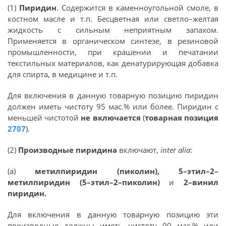
(1)
Пиридин
. Содержится в каменноугольной смоле, в
костном масле и т.п. Бесцветная или светло–желтая
жидкость с сильным неприятным запахом.
Применяется в органическом синтезе, в резиновой
промышленности, при крашении и печатании
текстильных материалов, как денатурирующая добавка
для спирта, в медицине и т.п.
Для включения в данную товарную позицию пиридин
должен иметь чистоту 95 мас.% или более. Пиридин с
меньшей чистотой
не включается
(
товарная позиция
2707
).
(2)
Производные пиридина
включают,
inter alia
:
(а)
метилпиридин (пиколин), 5–этил–2–
метилпиридин (5–этил–2–пиколин)
и
2–винил
пиридин.
Для включения в данную товарную позицию эти
производные должны иметь чистоту 90 мас.% или