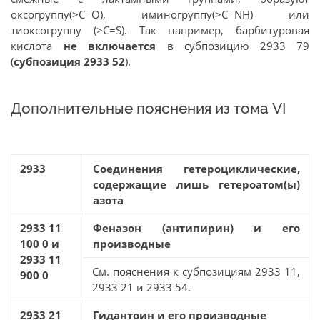
оксогруппу(>C=O), иминогруппу(>C=NH) или
тиоксогруппу (>C=S). Так например, барбитуровая
кислота
не включается
в субпозицию 2933 79
(
субпозиция 2933 52
).
Дополнительные пояснения из тома VI
2933
Соединения гетероциклические,
содержащие лишь гетероатом(ы)
азота
2933 11
Феназон (антипирин) и его
100 0 и
производные
2933 11
См. пояснения к субпозициям 2933 11,
900 0
2933 21 и 2933 54.
2933 21
Гидантоин и его производные