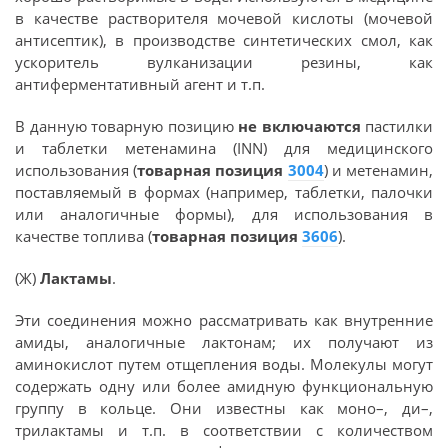
в качестве растворителя мочевой кислоты (мочевой
антисептик), в производстве синтетических смол, как
ускоритель вулканизации резины, как
антиферментативный агент и т.п.
В данную товарную позицию
не включаются
пастилки
и таблетки метенамина (INN) для медицинского
использования (
товарная позиция
3004
) и метенамин,
поставляемый в формах (например, таблетки, палочки
или аналогичные формы), для использования в
качестве топлива (
товарная позиция
3606
).
(Ж)
Лактамы
.
Эти соединения можно рассматривать как внутренние
амиды, аналогичные лактонам; их получают из
аминокислот путем отщепления воды. Молекулы могут
содержать одну или более амидную функциональную
группу в кольце. Они известны как моно–, ди–,
трилактамы и т.п. в соответствии с количеством