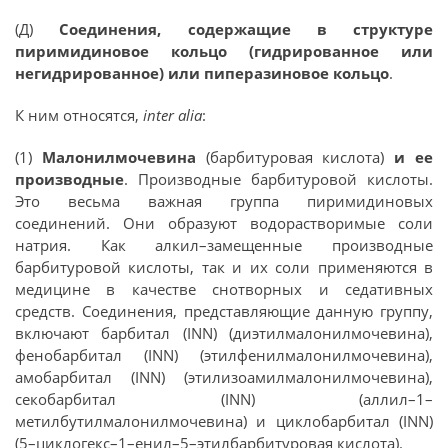
(Д)
Соединения, содержащие в структуре
пиримидиновое кольцо (гидрированное или
негидрированное) или пиперазиновое кольцо
.
К ним относятся,
inter alia
:
(1)
Малонилмочевина
(барбитуровая кислота)
и ее
производные
. Производные барбитуровой кислоты.
Это весьма важная группа пиримидиновых
соединений. Они образуют водорастворимые соли
натрия. Как алкил–замещенные производные
барбитуровой кислоты, так и их соли применяются в
медицине в качестве снотворных и седативных
средств. Соединения, представляющие данную группу,
включают барбитал (INN) (диэтилмалонилмочевина),
фенобарбитал (INN) (этилфенилмалонилмочевина),
амобарбитал (INN) (этилизоамилмалонилмочевина),
секобарбитал (INN) (аллил–1–
метилбутилмалонилмочевина) и циклобарбитал (INN)
(5–циклогекс–1–енил–5–этилбарбитуровая кислота).