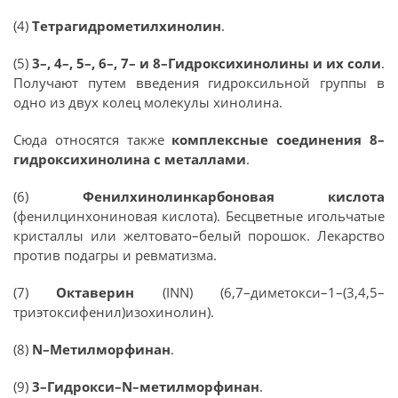
(4)
Тетрагидрометилхинолин
.
(5)
3–, 4–, 5–, 6–, 7– и 8–Гидроксихинолины и их соли
.
Получают путем введения гидроксильной группы в
одно из двух колец молекулы хинолина.
Сюда относятся также
комплексные соединения 8–
гидроксихинолина с металлами
.
(6)
Фенилхинолинкарбоновая кислота
(фенилцинхониновая кислота). Бесцветные игольчатые
кристаллы или желтовато–белый порошок. Лекарство
против подагры и ревматизма.
(7)
Октаверин
(INN) (6,7–диметокси–1–(3,4,5–
триэтоксифенил)изохинолин).
(8)
N–Метилморфинан
.
(9)
3–Гидрокси–N–метилморфинан
.