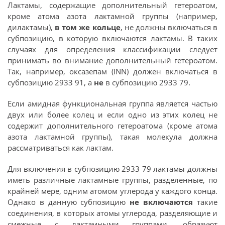
Лактамы, содержащие дополнительный гетероатом,
кроме атома азота лактамной группы (например,
дилактамы),
в том же кольце
, не должны включаться в
субпозицию, в которую включаются лактамы. В таких
случаях для определения классификации следует
принимать во внимание дополнительный гетероатом.
Так, например, оксазепам (INN) должен включаться в
субпозицию 2933 91, а
не
в субпозицию 2933 79.
Если амидная функциональная группа является частью
двух или более колец и если одно из этих колец не
содержит дополнительного гетероатома (кроме атома
азота лактамной группы), такая молекула должна
рассматриваться как лактам.
Для включения в субпозицию 2933 79 лактамы должны
иметь различные лактамные группы, разделенные, по
крайней мере, одним атомом углерода у каждого конца.
Однако в данную субпозицию
не включаются
такие
соединения, в которых атомы углерода, разделяющие и
смежные с лактамными группами, образуют