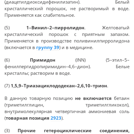
(диацетилдиоксидифенилизатин). Белый
кристаллический порошок, не растворимый в воде.
Применяется как слабительное.
(5)
1–Винил–2–пирролидон
. Желтоватый
кристаллический порошок с приятным запахом.
Применяется в производстве поливинилпирролидона
(включается в
группу 39
) и в медицине.
(6)
Примидон
(INN) (5–этил–5–
фенилпергидропиримидин–4,6–дион). Белые
кристаллы; растворим в воде.
(7)
1,5,9–Триазациклододекан–2,6,10–трион
.
В данную товарную позицию
не включается
бетаин
(триметилглицин, триметилгликокол),
внутримолекулярная четвертичная аммониевая соль
(
товарная позиция
2923
).
(З)
Прочие гетероциклические соединения,