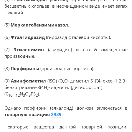
бесцветных хлопьев; в неочищенном виде имеет запах
фекалий.
(5)
Меркаптобензиминазол
.
(6)
Фталгидразид
(гидразид фталевой кислоты).
(7)
Этиленимин
(азиридин) и его
N
–замещенные
производные.
(8)
Порфирины
(производные порфина).
(9)
Азинфосметил
(ISO) (O,O–диметил S–[(4–оксо–1,2,3–
бензотриазин–3(4H)–ил)метил]дитиофосфат)
(C
H
N
O
PS
).
10
12
3
3
2
Однако порфирин (алкалоид) должен включаться в
товарную позицию
2939
.
Некоторые вещества данной товарной позиции,