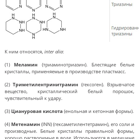
К ним относятся,
inter alia
:
(1)
Меламин
(триаминотриазин). Блестящие белые
кристаллы, применяемые в производстве пластмасс.
(2)
Триметилентринитрамин
(гексоген). Взрывчатое
вещество, кристаллический белый порошок,
чувствительный к удару.
(3)
Циануровая кислота
(енольная и кетонная формы).
(4)
Метенамин
(INN) (гексаметилентетрамин), его соли и
производные. Белые кристаллы правильной формы,
хорошо растворимые в воде. Используются в медицине