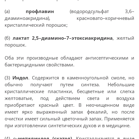
(а)
профлавин
(водородсульфат 3,6–
диаминоакридина), красновато–коричневый
кристаллический порошок;
(б)
лактат 2,5–диамино–7–этоксиакридина
, желтый
порошок.
Оба эти производные обладают антисептическими и
бактерицидными свойствами.
(3)
Индол
. Содержится в каменноугольной смоле, но
обычно получают путем синтеза. Небольшие
кристаллические пластинки, бесцветные или слегка
желтоватые, под действием света и воздуха
приобретают красный цвет. В неочищенном виде
имеет ярко выраженный запах фекалий, но после
очистки имеет сильный цветочный запах. Применяется
при изготовлении синтетических духов и в медицине.
(4)
в
–метилиндол (скатол)
. Кристаллизуется в виде