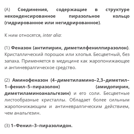
(А)
Соединения, содержащие в структуре
неконденсированное пиразольное кольцо
(гидрированное или негидрированное)
.
К ним относятся,
inter alia
:
(1)
Феназон (антипирин, диметилфенилпиразолон)
.
Кристаллический порошок или хлопья. Бесцветный, без
запаха. Применяется в медицине как жаропонижающее
и антиневралгическое средство.
(2)
Аминофеназон (4–диметиламино–2,3–диметил–
1–фенил–5–пиразолон) (амидопирин,
диметиламиноанальгезин)
и его соли. Бесцветные
листообразные кристаллы. Обладает более сильным
жаропонижающим и антиневралгическим действием,
чем анальгезин.
(3)
1–Фенил–3–пиразолидон.