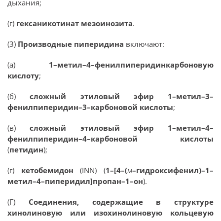
дыхания;
(г)
гексаникотинат мезоинозита
.
(3)
Производные пиперидина
включают:
(а)
1–метил–4–фенилпиперидинкарбоновую
кислоту
;
(б)
сложный этиловый эфир 1–метил–3–
фенилпиперидин–3–карбоновой кислоты
;
(в)
сложный этиловый эфир 1–метил–4–
фенилпиперидин–4–карбоновой кислоты
(
петидин
);
(г)
кетобемидон
(INN) (
1–[4–(
м
–гидроксифенил)–1–
метил–4–пиперидил]пропан–1–он
).
(Г)
Соединения, содержащие в структуре
хинолиновую или изохинолиновую кольцевую