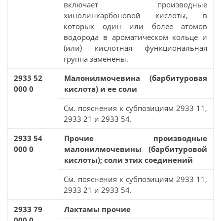
включает производные
хинолинкарбоновой кислоты, в
которых один или более атомов
водорода в ароматическом кольце и
(или) кислотная функциональная
группа заменены.
2933 52
Малонилмочевина (барбитуровая
000 0
кислота) и ее соли
См. пояснения к субпозициям 2933 11,
2933 21 и 2933 54.
2933 54
Прочие производные
000 0
малонилмочевины (барбитуровой
кислоты); соли этих соединений
См. пояснения к субпозициям 2933 11,
2933 21 и 2933 54.
2933 79
Лактамы прочие
000 0