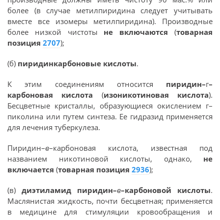
более (в случае метилпиридина следует учитывать
вместе все изомеры метилпиридина). Производные
более низкой чистоты
не включаются
(
товарная
позиция
2707
);
(б)
пиридинкарбоновые кислоты
.
К этим соединениям относится
пиридин–
г
–
карбоновая кислота
(
изоникотиновая кислота
).
Бесцветные кристаллы, образующиеся окислением г–
пиколина или путем синтеза. Ее гидразид применяется
для лечения туберкулеза.
Пиридин–
в
–карбоновая кислота, известная под
названием никотиновой кислоты, однако,
не
включается
(
товарная позиция
2936
);
(в)
диэтиламид пиридин–
в
–карбоновой кислоты
.
Маслянистая жидкость, почти бесцветная; применяется
в медицине для стимуляции кровообращения и