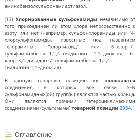
аминобензолсульфонамидотиазол.
(13)
Хлорированные сульфонамиды
независимо от
того, присоединен ли атом хлора непосредственно к
азоту или нет (например, сульфонхлорамиды или N–
хлорсульфонамиды, известные под названием
"хлорамины"; "хлортиазид" или 6–хлор–7–
сульфамоилбензо–1,2,4–тиадиазин 1,1–диоксид; 6–
хлор–3,4–дигидро–7–сульфамоилбензо–1,2,4–
тиадиазин 1,1–диоксид).
В данную товарную позицию
не включаются
соединения, в которых все связи S–N
сульфонамидных(ой) групп(ы) являются частью кольца.
Они являются прочими гетероциклическими
соединениями (сультамами)
товарной позиции
2934
.
Оглавление