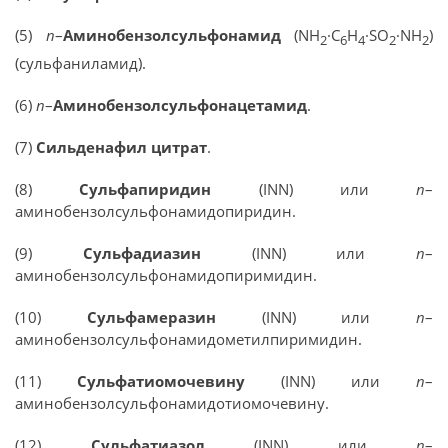
(5)
п
–
Аминобензолсульфонамид
(NH
·C
H
·SO
·NH
)
2
6
4
2
2
(сульфаниламид).
(6)
п
–
Аминобензолсульфонацетамид
.
(7)
Сильденафил цитрат
.
(8)
Сульфапиридин
(INN) или
п
–
аминобензолсульфонамидопиридин.
(9)
Сульфадиазин
(INN) или
п
–
аминобензолсульфонамидопиримидин.
(10)
Сульфамеразин
(INN) или
п
–
аминобензолсульфонамидометилпиримидин.
(11)
Сульфатиомочевину
(INN) или
п
–
аминобензолсульфонамидотиомочевину.
(12)
Сульфатиазол
(INN) или
п
–