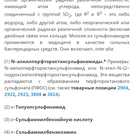
имеющий атом углерода, непосредственно
2
3
соединенный с группой SO
, где R
и R
– это либо
2
водород, либо другой атом, либо неорганический или
органический радикал различной сложности (включая
двойные связи или кольца). Многие из сульфонамидов
применяются в медицине в качестве сильных
бактерицидных средств. Они включают,
inter alia
:
(1)
N–алкилперфтороктансульфонамиды.*
Примеры:
N–метилперфтороктансульфонамид или N–этил–N–(2–
гидроксиэтил)перфтороктансульфонамид. Эти вещества
распадаются c образованием перфтороктанового
сульфоната (ПФОС) (см. также
товарные позиции
2904
,
2922
,
2923
,
3808
и
3824
).
(2)
o
–
Толуолсульфонамид
.
(3)
o
–
Сульфамоилбензойную кислоту
.
(4)
п
–
Сульфамоилбензиламин
.