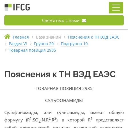
Свяжитесь с нами
Главная
База знаний
Пояснения к ТН ВЭД ЕАЭС
Раздел VI
Группа 29
Подгруппа 10
Товарная позиция 2935
Пояснения к ТН ВЭД ЕАЭС
ТОВАРНАЯ ПОЗИЦИЯ 2935
СУЛЬФОНАМИДЫ
Сульфонамиды, или сульфамиды, имеют общую
1
2
3
1
формулу (R
.SO
.N.R
.R
), в которой R
представляет
2
собой органический радикал различной сложности,