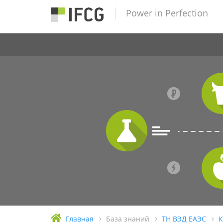
Power in Perfection
Главная
База знаний
ТН ВЭД ЕАЭС
К