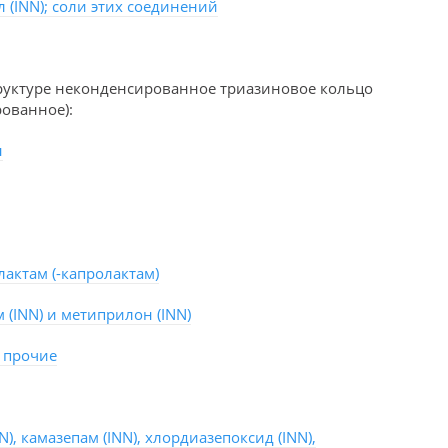
 (INN); соли этих соединений
руктуре неконденсированное триазиновое кольцо
ованное):
н
лактам (-капролактам)
 (INN) и метиприлон (INN)
 прочие
N), камазепам (INN), хлордиазепоксид (INN),