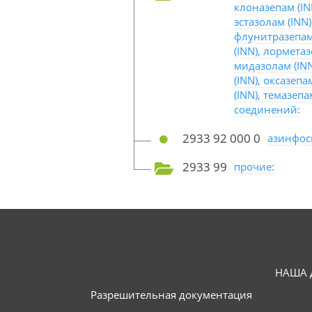
клоназепам (INN
эстазолам (INN)
флунитразепам 
(INN), лорметаз
мидазолам (INN
(INN), оксазепа
(INN), темазепа
соединений:
2933 92 000 0
азинфосм
2933 99
прочие:
НАША 
Разрешительная документация