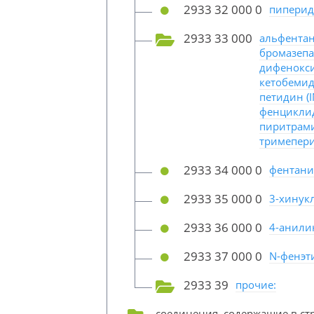
2933 32 000 0
пиперид
2933 33 000
альфентани
бромазепам
дифеноксил
кетобемидо
петидин (I
фенциклиди
пиритрамид
тримепери
2933 34 000 0
фентани
2933 35 000 0
3-хинук
2933 36 000 0
4-анили
2933 37 000 0
N-фенэт
2933 39
прочие:
соединения, содержащие в с