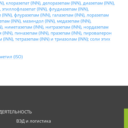
), клоразепат (INN), делоразепам (INN), диазепам (INN),
, этиллофлазепат (INN), флудиазепам (INN),
(INN), флуразепам (INN), галазепам (INN), лоразепам
епам (INN), мазиндол (INN), медазепам (INN),
), ниметазепам (INN), нитразепам (INN), нордазепам
м (INN), пиназепам (INN), празепам (INN), пировалерон
м (INN), тетразепам (INN) и триазолам (INN); соли этих
етил (ISO)
ДЕЯТЕЛЬНОСТЬ
ВЭД и логистика