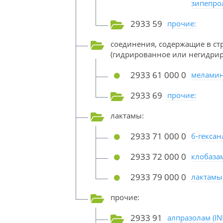
зипепрол
2933 59
прочие:
соединения, содержащие в ст
(гидрированное или негидрир
2933 61 000 0
мелами
2933 69
прочие:
лактамы:
2933 71 000 0
6-гексан
2933 72 000 0
клобазам
2933 79 000 0
лактамы
прочие:
2933 91
алпразолам (IN