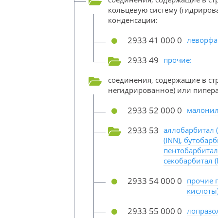
кольцевую систему (гидриро
конденсации:
2933 41 000 0
леворфан
2933 49
прочие:
соединения, содержащие в ст
негидрированное) или пипера
2933 52 000 0
малонил
2933 53
аллобарбитал (
(INN), бутобар
пентобарбитал 
секобарбитал (
2933 54 000 0
прочие 
кислоты)
2933 55 000 0
лопразол