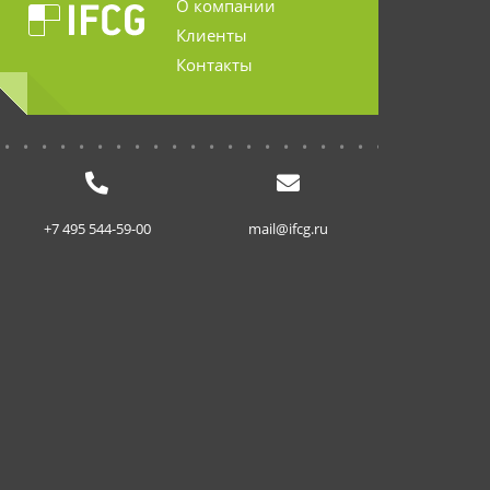
О компании
Клиенты
Контакты
...........................
+7 495 544-59-00
mail@ifcg.ru