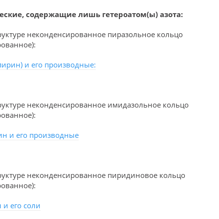
ские, содержащие лишь гетероатом(ы) азота:
руктуре неконденсированное пиразольное кольцо
ованное):
пирин) и его производные:
труктуре неконденсированное имидазольное кольцо
ованное):
ин и его производные
труктуре неконденсированное пиридиновое кольцо
ованное):
 и его соли