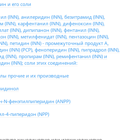
ин и его соли
л (INN), анилеридин (INN), безитрамид (INN),
 (INN), карфентанил (INN), дифеноксин (INN),
ат (INN), дипипанон (INN), фентанил (INN),
н (INN), метилфенидат (INN), пентазоцин (INN),
NN), петидин (INN) - промежуточный продукт А,
н (INN) (PCP), феноперидин (INN), пипрадрол (INN),
 (INN), пропирам (INN), ремифентанил (INN) и
дин (INN); соли этих соединений:
лы прочие и их производные
лидинол
н-N-фенэтилпиперидин (ANPP)
ил-4-пиперидон (NPP)
труктуре хинолиновую или изохинолиновую