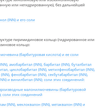
ванную или негидрированную), без дальнейшей
ол (INN) и его соли
руктуре пиримидиновое кольцо (гидрированное или
зиновое кольцо:
мочевина (барбитуровая кислота) и ее соли
INN), амобарбитал (INN), барбитал (INN), буталбитал
битал, циклобарбитал (INN), метилфенобарбитал (INN),
(INN), фенобарбитал (INN), секбутабарбитал (INN),
INN) и винилбитал (INN); соли этих соединений:
производные малонилмочевины (барбитуровой
; соли этих соединений
ам (INN), меклоквалон (INN), метаквалон (INN) и