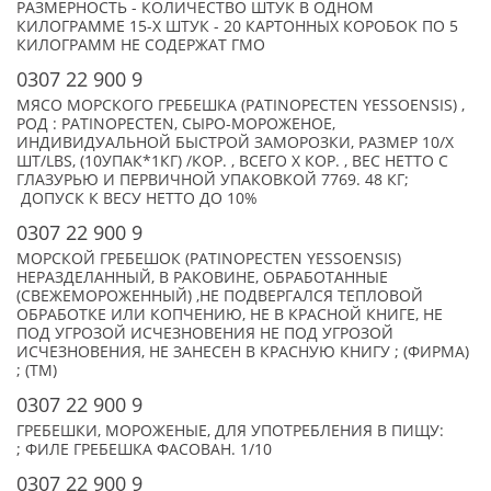
РАЗМЕРНОСТЬ - КОЛИЧЕСТВО ШТУК В ОДНОМ
КИЛОГРАММЕ 15-X ШТУК - 20 КАРТОННЫХ КОРОБОК ПО 5
КИЛОГРАММ НЕ СОДЕРЖАТ ГМО
0307 22 900 9
МЯСО МОРСКОГО ГРЕБЕШКА (PATINOPECTEN YESSOENSIS) ,
РОД : PATINOPECTEN, СЫРО-МОРОЖЕНОЕ,
ИНДИВИДУАЛЬНОЙ БЫСТРОЙ ЗАМОРОЗКИ, РАЗМЕР 10/X
ШТ/LBS, (10УПАК*1КГ) /КОР. , ВСЕГО X КОР. , ВЕС НЕТТО С
ГЛАЗУРЬЮ И ПЕРВИЧНОЙ УПАКОВКОЙ 7769. 48 КГ;
ДОПУСК К ВЕСУ НЕТТО ДО 10%
0307 22 900 9
МОРСКОЙ ГРЕБЕШОК (PATINOPECTEN YESSOENSIS)
НЕРАЗДЕЛАННЫЙ, В РАКОВИНЕ, ОБРАБОТАННЫЕ
(СВЕЖЕМОРОЖЕННЫЙ) ,НЕ ПОДВЕРГАЛСЯ ТЕПЛОВОЙ
ОБРАБОТКЕ ИЛИ КОПЧЕНИЮ, НЕ В КРАСНОЙ КНИГЕ, НЕ
ПОД УГРОЗОЙ ИСЧЕЗНОВЕНИЯ НЕ ПОД УГРОЗОЙ
ИСЧЕЗНОВЕНИЯ, НЕ ЗАНЕСЕН В КРАСНУЮ КНИГУ ; (ФИРМА)
; (TM)
0307 22 900 9
ГРЕБЕШКИ, МОРОЖЕНЫЕ, ДЛЯ УПОТРЕБЛЕНИЯ В ПИЩУ:
; ФИЛЕ ГРЕБЕШКА ФАСОВАН. 1/10
0307 22 900 9