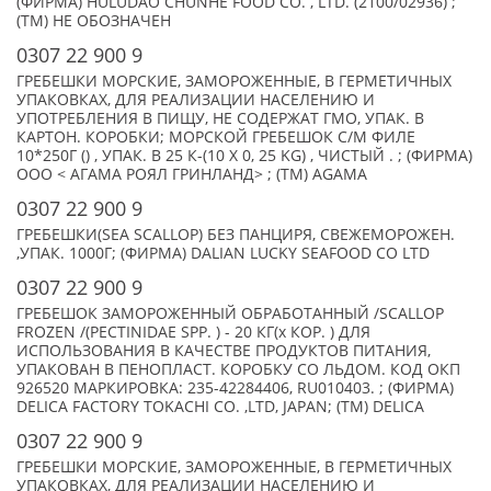
(ФИРМА) HULUDAO CHUNHE FOOD CO. , LTD. (2100/02936) ;
(TM) НЕ ОБОЗНАЧЕН
0307 22 900 9
ГРЕБЕШКИ МОРСКИЕ, ЗАМОРОЖЕННЫЕ, В ГЕРМЕТИЧНЫХ
УПАКОВКАХ, ДЛЯ РЕАЛИЗАЦИИ НАСЕЛЕНИЮ И
УПОТРЕБЛЕНИЯ В ПИЩУ, НЕ СОДЕРЖАТ ГМО, УПАК. В
КАРТОН. КОРОБКИ; МОРСКОЙ ГРЕБЕШОК С/М ФИЛЕ
10*250Г () , УПАК. В 25 К-(10 X 0, 25 KG) , ЧИСТЫЙ . ; (ФИРМА)
ООО < АГАМА РОЯЛ ГРИНЛАНД> ; (TM) AGAMA
0307 22 900 9
ГРЕБЕШКИ(SEA SCALLOP) БЕЗ ПАНЦИРЯ, СВЕЖЕМОРОЖЕН.
,УПАК. 1000Г; (ФИРМА) DALIAN LUCKY SEAFOOD CO LTD
0307 22 900 9
ГРЕБЕШОК ЗАМОРОЖЕННЫЙ ОБРАБОТАННЫЙ /SCALLOP
FROZEN /(PECTINIDAE SPP. ) - 20 КГ(x КОР. ) ДЛЯ
ИСПОЛЬЗОВАНИЯ В КАЧЕСТВЕ ПРОДУКТОВ ПИТАНИЯ,
УПАКОВАН В ПЕНОПЛАСТ. КОРОБКУ СО ЛЬДОМ. КОД ОКП
926520 МАРКИРОВКА: 235-42284406, RU010403. ; (ФИРМА)
DELICA FACTORY TOKACHI CO. ,LTD, JAPAN; (TM) DELICA
0307 22 900 9
ГРЕБЕШКИ МОРСКИЕ, ЗАМОРОЖЕННЫЕ, В ГЕРМЕТИЧНЫХ
УПАКОВКАХ, ДЛЯ РЕАЛИЗАЦИИ НАСЕЛЕНИЮ И