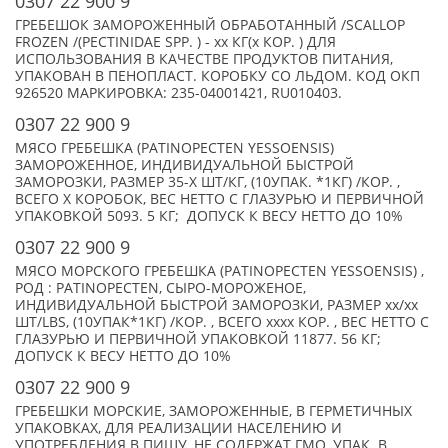
0307 22 900 9
ГРЕБЕШОК ЗАМОРОЖЕННЫЙ ОБРАБОТАННЫЙ /SCALLOP
FROZEN /(PECTINIDAE SPP. ) - xx КГ(x КОР. ) ДЛЯ
ИСПОЛЬЗОВАНИЯ В КАЧЕСТВЕ ПРОДУКТОВ ПИТАНИЯ,
УПАКОВАН В ПЕНОПЛАСТ. КОРОБКУ СО ЛЬДОМ. КОД ОКП
926520 МАРКИРОВКА: 235-04001421, RU010403.
0307 22 900 9
МЯСО ГРЕБЕШКА (PATINOPECTEN YESSOENSIS)
ЗАМОРОЖЕННОЕ, ИНДИВИДУАЛЬНОЙ БЫСТРОЙ
ЗАМОРОЗКИ, РАЗМЕР 35-X ШТ/КГ, (10УПАК. *1КГ) /КОР. ,
ВСЕГО X КОРОБОК, ВЕС НЕТТО С ГЛАЗУРЬЮ И ПЕРВИЧНОЙ
УПАКОВКОЙ 5093. 5 КГ; ДОПУСК К ВЕСУ НЕТТО ДО 10%
0307 22 900 9
МЯСО МОРСКОГО ГРЕБЕШКА (PATINOPECTEN YESSOENSIS) ,
РОД : PATINOPECTEN, СЫРО-МОРОЖЕНОЕ,
ИНДИВИДУАЛЬНОЙ БЫСТРОЙ ЗАМОРОЗКИ, РАЗМЕР xx/xx
ШТ/LBS, (10УПАК*1КГ) /КОР. , ВСЕГО xxxx КОР. , ВЕС НЕТТО С
ГЛАЗУРЬЮ И ПЕРВИЧНОЙ УПАКОВКОЙ 11877. 56 КГ;
ДОПУСК К ВЕСУ НЕТТО ДО 10%
0307 22 900 9
ГРЕБЕШКИ МОРСКИЕ, ЗАМОРОЖЕННЫЕ, В ГЕРМЕТИЧНЫХ
УПАКОВКАХ, ДЛЯ РЕАЛИЗАЦИИ НАСЕЛЕНИЮ И
УПОТРЕБЛЕНИЯ В ПИЩУ, НЕ СОДЕРЖАТ ГМО, УПАК. В