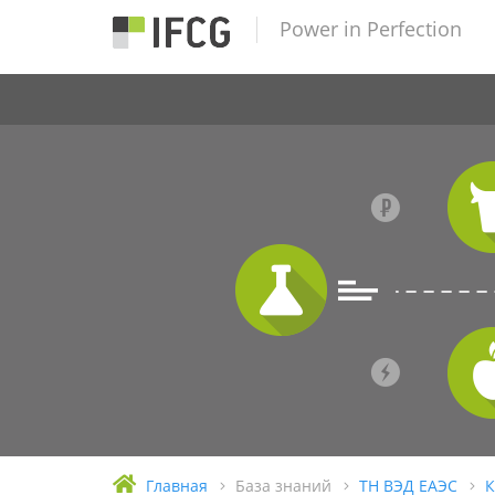
Power in Perfection
Главная
База знаний
ТН ВЭД ЕАЭС
К