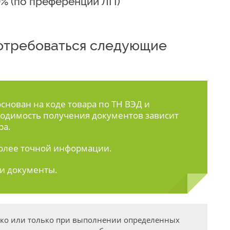
0% (по преференции ЛП)
 потребоваться следующие
нован на коде товара по ТН ВЭД и
одимость получения документов зависит
ра.
олее точной информации.
ти документы.
дко или только при выполнении определенных