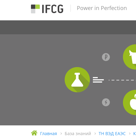
Power in Perfection
Главная
База знаний
ТН ВЭД ЕАЭС
К