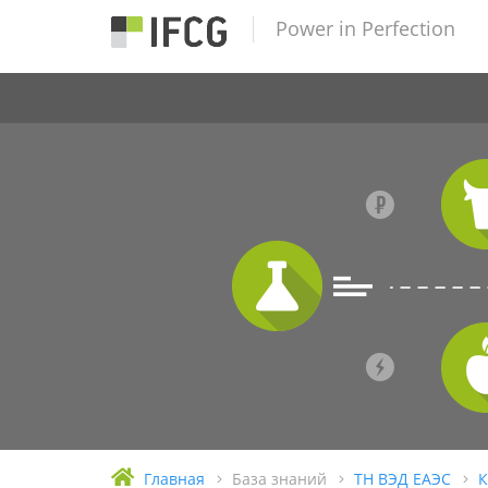
Power in Perfection
Главная
База знаний
ТН ВЭД ЕАЭС
К