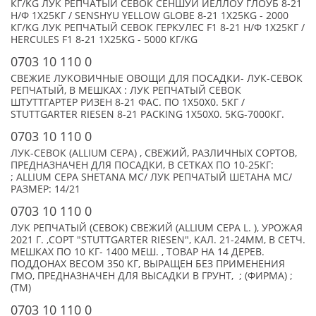
КГ/KG ЛУК РЕПЧАТЫЙ СЕВОК СЕНШУЙ ЙЕЛЛОУ ГЛОУБ 8-21
Н/Ф 1Х25КГ / SENSHYU YELLOW GLOBE 8-21 1Х25KG - 2000
КГ/KG ЛУК РЕПЧАТЫЙ СЕВОК ГЕРКУЛЕС F1 8-21 Н/Ф 1Х25КГ /
HERCULES F1 8-21 1Х25KG - 5000 КГ/KG
0703 10 110 0
СВЕЖИЕ ЛУКОВИЧНЫЕ ОВОЩИ ДЛЯ ПОСАДКИ- ЛУК-СЕВОК
РЕПЧАТЫЙ, В МЕШКАХ : ЛУК РЕПЧАТЫЙ СЕВОК
ШТУТТГАРТЕР РИЗЕН 8-21 ФАС. ПО 1Х50Х0. 5КГ /
STUTTGARTER RIESEN 8-21 PACKING 1Х50Х0. 5KG-7000КГ.
0703 10 110 0
ЛУК-СЕВОК (ALLIUM CEPA) , СВЕЖИЙ, РАЗЛИЧНЫХ СОРТОВ,
ПРЕДНАЗНАЧЕН ДЛЯ ПОСАДКИ, В СЕТКАХ ПО 10-25КГ:
; ALLIUM CEPA SHETANA MC/ ЛУК РЕПЧАТЫЙ ШЕТАНА МС/
РАЗМЕР: 14/21
0703 10 110 0
ЛУК РЕПЧАТЫЙ (СЕВОК) СВЕЖИЙ (ALLIUM CEPA L. ), УРОЖАЯ
2021 Г. ,СОРТ "STUTTGARTER RIESEN", КАЛ. 21-24ММ, В СЕТЧ.
МЕШКАХ ПО 10 КГ- 1400 МЕШ. , ТОВАР НА 14 ДЕРЕВ.
ПОДДОНАХ ВЕСОМ 350 КГ, ВЫРАЩЕН БЕЗ ПРИМЕНЕНИЯ
ГМО, ПРЕДНАЗНАЧЕН ДЛЯ ВЫСАДКИ В ГРУНТ, ; (ФИРМА) ;
(TM)
0703 10 110 0