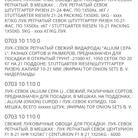
РЕПЧАТЫЙ, В МЕШКАХ : ; ЛУК РЕПЧАТЫЙ СЕВОК
ШТУТТГАРТЕР РИЗЕН 21-24 ФАС. ПО 1Х50Хx. xКГ /
STUTTGARTER RIESEN 21-24 PACKING 1Х50Х0. 5KG - xxxx
КГ/KG ЛУК РЕПЧАТЫЙ СЕВОК ШТУТТГАРТЕР РИЗЕН 10-21
ФАС. ПО 1Х50Хx. xКГ / STUTTGARTER RIESEN 10-21 PACKING
1Х50Х0. 5KG - xxxx КГ/KG ЛУК
0703 10 110 0
ЛУК-СЕВОК РЕПЧАТЫЙ СВЕЖИЙ ВИДА(РОДА) "ALLIUM CEPA
L", РАЗНЫХ СОРТОВ И РАЗМЕРОВ, ПРЕДНАЗНАЧЕН ДЛЯ
ПОСАДКИ В ОТКРЫТЫЙ ГРУНТ -21000 КГ, 1050 СЕТОК ПО 20
КГ НА 21 ПОДДОНЕ; STUTTGARTER RIESEN(ШТУТТГАРТЕР
РИЗЕН) ,КАЛИБР 10-21 MM; (ФИРМА) TOP ONION SETS B. V.
НИДЕРЛАНДЫ
0703 10 110 0
ЛУК-СЕВОК (ALLIUM CEPA L) , СВЕЖИЙ, РАЗЛИЧНЫХ СОРТОВ,
ПРЕДНАЗНАЧЕН ДЛЯ ПОСАДКИ, В МЕШКАХ, НА ПОДДОНАХ, :
; ALLIUM (ONION) CUPIDO / ЛУК-СЕВОК КУПИДО, 104
МЕШКА, ВСЕГО xxxxxx ШТУК; (ФИРМА) TOP ONION SETS B. V.
0703 10 110 0
СВЕЖИЕ ЛУКОВИЧНЫЕ ОВОЩИ ДЛЯ ПОСАДКИ- ЛУК-СЕВОК
РЕПЧАТЫЙ, В МЕШКАХ : ЛУК РЕПЧАТЫЙ СЕВОК ЦЕНТУРИОН
F1 8-21 Н/Ф 1Х25КГ / CENTURION F1 8-21 1Х25KG - 6000