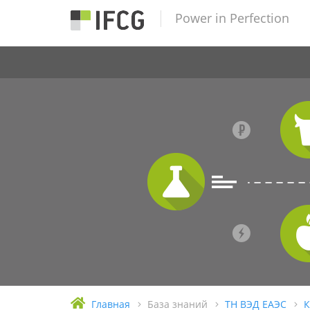
Power in Perfection
Главная
База знаний
ТН ВЭД ЕАЭС
К