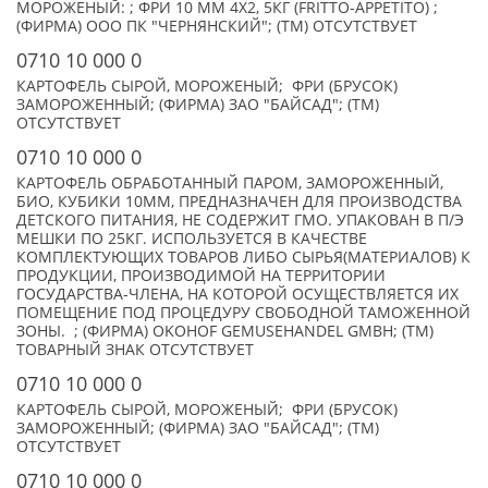
МОРОЖЕНЫЙ: ; ФРИ 10 ММ 4Х2, 5КГ (FRITTO-APPETITO) ;
(ФИРМА) ООО ПК "ЧЕРНЯНСКИЙ"; (TM) ОТСУТСТВУЕТ
0710 10 000 0
КАРТОФЕЛЬ СЫРОЙ, МОРОЖЕНЫЙ; ФРИ (БРУСОК)
ЗАМОРОЖЕННЫЙ; (ФИРМА) ЗАО "БАЙСАД"; (TM)
ОТСУТСТВУЕТ
0710 10 000 0
КАРТОФЕЛЬ ОБРАБОТАННЫЙ ПАРОМ, ЗАМОРОЖЕННЫЙ,
БИО, КУБИКИ 10ММ, ПРЕДНАЗНАЧЕН ДЛЯ ПРОИЗВОДСТВА
ДЕТСКОГО ПИТАНИЯ, НЕ СОДЕРЖИТ ГМО. УПАКОВАН В П/Э
МЕШКИ ПО 25КГ. ИСПОЛЬЗУЕТСЯ В КАЧЕСТВЕ
КОМПЛЕКТУЮЩИХ ТОВАРОВ ЛИБО СЫРЬЯ(МАТЕРИАЛОВ) К
ПРОДУКЦИИ, ПРОИЗВОДИМОЙ НА ТЕРРИТОРИИ
ГОСУДАРСТВА-ЧЛЕНА, НА КОТОРОЙ ОСУЩЕСТВЛЯЕТСЯ ИХ
ПОМЕЩЕНИЕ ПОД ПРОЦЕДУРУ СВОБОДНОЙ ТАМОЖЕННОЙ
ЗОНЫ. ; (ФИРМА) OKOHOF GEMUSEHANDEL GMBH; (TM)
ТОВАРНЫЙ ЗНАК ОТСУТСТВУЕТ
0710 10 000 0
КАРТОФЕЛЬ СЫРОЙ, МОРОЖЕНЫЙ; ФРИ (БРУСОК)
ЗАМОРОЖЕННЫЙ; (ФИРМА) ЗАО "БАЙСАД"; (TM)
ОТСУТСТВУЕТ
0710 10 000 0