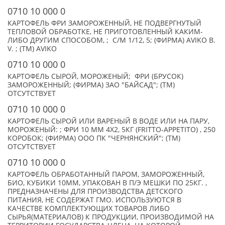
0710 10 000 0
КАРТОФЕЛЬ ФРИ ЗАМОРОЖЕННЫЙ, НЕ ПОДВЕРГНУТЫЙ
ТЕПЛОВОЙ ОБРАБОТКЕ, НЕ ПРИГОТОВЛЕННЫЙ КАКИМ-
ЛИБО ДРУГИМ СПОСОБОМ, ; С/М 1/12, 5; (ФИРМА) AVIKO B.
V. ; (TM) AVIKO
0710 10 000 0
КАРТОФЕЛЬ СЫРОЙ, МОРОЖЕНЫЙ; ФРИ (БРУСОК)
ЗАМОРОЖЕННЫЙ; (ФИРМА) ЗАО "БАЙСАД"; (TM)
ОТСУТСТВУЕТ
0710 10 000 0
КАРТОФЕЛЬ СЫРОЙ ИЛИ ВАРЕНЫЙ В ВОДЕ ИЛИ НА ПАРУ,
МОРОЖЕНЫЙ: ; ФРИ 10 ММ 4Х2, 5КГ (FRITTO-APPETITO) , 250
КОРОБОК; (ФИРМА) ООО ПК "ЧЕРНЯНСКИЙ"; (TM)
ОТСУТСТВУЕТ
0710 10 000 0
КАРТОФЕЛЬ ОБРАБОТАННЫЙ ПАРОМ, ЗАМОРОЖЕННЫЙ,
БИО, КУБИКИ 10ММ, УПАКОВАН В П/Э МЕШКИ ПО 25КГ. ,
ПРЕДНАЗНАЧЕНЫ ДЛЯ ПРОИЗВОДСТВА ДЕТСКОГО
ПИТАНИЯ, НЕ СОДЕРЖАТ ГМО. ИСПОЛЬЗУЮТСЯ В
КАЧЕСТВЕ КОМПЛЕКТУЮЩИХ ТОВАРОВ ЛИБО
СЫРЬЯ(МАТЕРИАЛОВ) К ПРОДУКЦИИ, ПРОИЗВОДИМОЙ НА