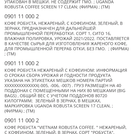
УПАКОВАН В МЕШКИ. НЕ СОДЕРЖИТ ГМО. ; UGANDA
ROBUSTA COFFEE SCREEN 17 CLEAN; (ФИРМА) ; (TM)
0901 11 000 2
КОФЕ РОБУСТА, НЕЖАРЕНЫЙ, С КОФЕИНОМ, ЗЕЛЕНЫЙ, В
ЗЕРНАХ, ПРЕДНАЗНАЧЕН ДЛЯ ДАЛЬНЕЙШЕЙ
ПРОМЫШЛЕННОЙ ПЕРЕРАБОТКИ. СОРТ 1, СИТО 16,
ВЛАЖНАЯ ПОЛИРОВКА, УРОЖАЙ 2021/2022. ПОСТАВЛЯЕТСЯ
В КАЧЕСТВЕ СЫРЬЯ ДЛЯ ИЗГОТОВЛЕНИЯ ЖАРЕНОГО КОФЕ,
ДЛЯ ПРОМЫШЛЕННОЙ ПЕРЕРАБ ОТКИ, БЕЗ ГМО. ; (ФИРМА)
; (TM)
0901 11 000 2
КОФЕ РОБУСТА НЕЖАРЕНЫЙ С КОФЕИНОМ: ИНФОРМАЦИЯ
О СРОКАХ СБОРА УРОЖАЯ И ГОДНОСТИ ПРОДУКТА
УКАЗАНА НА ЭТИКЕТКАХ МЕШКОВ НОМЕРА ПАРТИЙ
XXXXXXXXXXXXXX(-005, -006, -007) . ГРУЗ РАЗМЕЩЕН НА 40
ПОДДОНАХ С ПОМЕЩЕННЫМИ НА НИХ 80 МЕШКАМИ (BIG
BAGS) , ОБЩИЙ ВЕС С УЧЕТОМ ПОДДОНОВ 80720
КИЛОГРАММ; ЗЕЛЕНЫЙ В ЗЕРНАХ, В МЕШКАХ,
МАРКИРОВКА UGANDA ROBUSTA SCREEN 17 CLEAN, ;
(ФИРМА) ; (TM)
0901 11 000 2
КОФЕ РОБУСТА "VIETNAM ROBUSTA COFFEE. " НЕЖАРЕНЫЙ,
С КОФЕИНОМ, ЗЕЛЕНЫЙ, В ЗЕРНАХ, СОРТ "РОБУСТА",