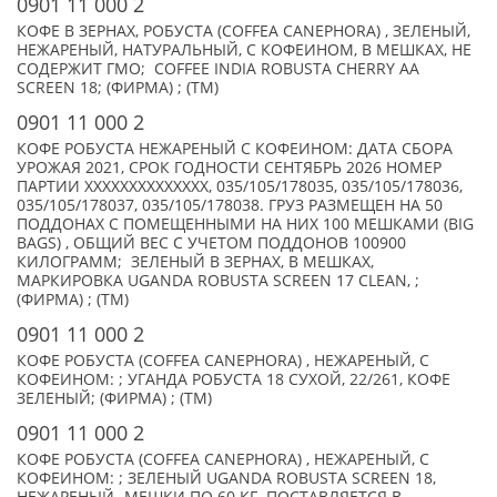
0901 11 000 2
КОФЕ В ЗЕРНАХ, РОБУСТА (COFFEA CANEPHORA) , ЗЕЛЕНЫЙ,
НЕЖАРЕНЫЙ, НАТУРАЛЬНЫЙ, С КОФЕИНОМ, В МЕШКАХ, НЕ
СОДЕРЖИТ ГМО; COFFEE INDIA ROBUSTA CHERRY AA
SCREEN 18; (ФИРМА) ; (TM)
0901 11 000 2
КОФЕ РОБУСТА НЕЖАРЕНЫЙ С КОФЕИНОМ: ДАТА СБОРА
УРОЖАЯ 2021, СРОК ГОДНОСТИ СЕНТЯБРЬ 2026 НОМЕР
ПАРТИИ XXXXXXXXXXXXXX, 035/105/178035, 035/105/178036,
035/105/178037, 035/105/178038. ГРУЗ РАЗМЕЩЕН НА 50
ПОДДОНАХ С ПОМЕЩЕННЫМИ НА НИХ 100 МЕШКАМИ (BIG
BAGS) , ОБЩИЙ ВЕС С УЧЕТОМ ПОДДОНОВ 100900
КИЛОГРАММ; ЗЕЛЕНЫЙ В ЗЕРНАХ, В МЕШКАХ,
МАРКИРОВКА UGANDA ROBUSTA SCREEN 17 CLEAN, ;
(ФИРМА) ; (TM)
0901 11 000 2
КОФЕ РОБУСТА (COFFEA CANEPHORA) , НЕЖАРЕНЫЙ, С
КОФЕИНОМ: ; УГАНДА РОБУСТА 18 СУХОЙ, 22/261, КОФЕ
ЗЕЛЕНЫЙ; (ФИРМА) ; (TM)
0901 11 000 2
КОФЕ РОБУСТА (COFFEA CANEPHORA) , НЕЖАРЕНЫЙ, С
КОФЕИНОМ: ; ЗЕЛЕНЫЙ UGANDA ROBUSTA SCREEN 18,