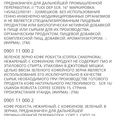
ПРЕДНАЗНАЧЕН ДЛЯ ДАЛЬНЕЙШЕЙ ПРОМЫШЛЕННОЙ
ПЕРЕРАБОТКИ, // "TUOI DEP SCR. 16" МАРКИРОВКА:
145/6622/00181 - 320МЕШКОВ. БЕЗ ИСПОЛЬЗОВАНИЯ
ГЕННО-ИНЖЕНЕРНО-МОДИФИЦИРОВАННЫХ ОРГАНИЗМОВ
И НЕ ЯВЛЯЕТСЯ СПЕЦИАЛИЗИРОВАННЫМ ПИЩЕВЫМ
ПРОДУКТОМ ИЛИ БИОЛОГИЧЕСКИ АКТИВНОЙ ДОБАВКОЙ
К ПИЩЕ ИЛИ СЫРЬЕМ ДЛЯ ИХ ПРОИЗВОДСТВА,
ОРГАНИЧЕСКИМ ПРОДУКТОМ, ПИЩЕВОЙ ДОБАВКОЙ,
КОМПЛЕКСНОЙ ПИЩ. ДОБАВКОЙ, АРОМАТИЗАТОРОМ. ;
(ФИРМА) ; (TM)
0901 11 000 2
ЗЕЛЕНОЕ ЗЕРНО КОФЕ РОБУСТА (COFFEA CANEPHORA) ,
НЕЖАРЕНЫЙ, С КОФЕИНОМ, ПРОДУКТ НЕ СОДЕРЖИТ ГМО И
ЭТИЛОВОГО СПИРТА, УПАКОВАН В ДЖУТОВЫЕ МЕШКИ,
ЦЕЛЬЮ ВВОЗА ЗЕЛЕНОГО КОФЕЙНОГО ЗЕРНА ЯВЛЯЕТСЯ
ИСПОЛЬЗОВАНИЕ ЕГО ИСКЛЮЧИТЕЛЬНО В КАЧЕСТВЕ
СЫРЬЯ, НЕОБХОДИМОГО ПРИ ПРОИЗВОДСТВЕ ГОТОВОГО
ПРОДУКТА КОФЕ НАТУРАЛЬНОГО РАСТВОРИМОГО; SCR 16/
UGANDA ROBUSTA COFFEE SCREEN 15, СТРАНА
ПРОИЗРАСТАНИЯ УГАНДА; (ФИРМА) ; (TM)
0901 11 000 2
КОФЕ РОБУСТА, НЕЖАРЕНЫЙ, С КОФЕИНОМ, ЗЕЛЕНЫЙ, В
ЗЕРНАХ, ПРЕДНАЗНАЧЕН ДЛЯ ДАЛЬНЕЙШЕЙ
ПРОМЫШЛЕННОЙ ПЕРЕРАБОТКИ. СОРТ 1, СИТО 16,