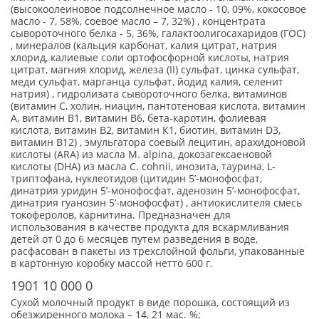
(высокоолеиновое подсолнечное масло - 10, 09%, кокосовое
масло - 7, 58%, соевое масло – 7, 32%) , концентрата
сывороточного белка - 5, 36%, галактоолигосахаридов (ГОС)
, минералов (кальция карбонат, калия цитрат, натрия
хлорид, калиевые соли ортофосфорной кислоты, натрия
цитрат, магния хлорид, железа (II) сульфат, цинка сульфат,
меди сульфат, марганца сульфат, йодид калия, селенит
натрия) , гидролизата сывороточного белка, витаминов
(витамин С, холин, ниацин, пантотеновая кислота, витамин
А, витамин В1, витамин В6, бета-каротин, фолиевая
кислота, витамин В2, витамин К1, биотин, витамин D3,
витамин В12) , эмульгатора соевый лецитин, арахидоновой
кислоты (ARA) из масла M. alpina, докозагексаеновой
кислоты (DHA) из масла C. cohnii, инозита, таурина, L-
триптофана, нуклеотидов (цитидин 5’-монофосфат,
динатрия уридин 5’-монофосфат, аденозин 5’-монофосфат,
динатрия гуанозин 5’-монофосфат) , антиокислителя смесь
токоферолов, карнитина. Предназначен для
использования в качестве продукта для вскармливания
детей от 0 до 6 месяцев путем разведения в воде,
расфасован в пакеты из трехслойной фольги, упакованные
в картонную коробку массой нетто 600 г.
1901 10 000 0
Сухой молочный продукт в виде порошка, состоящий из
обезжиренного молока – 14, 21 мас. %;