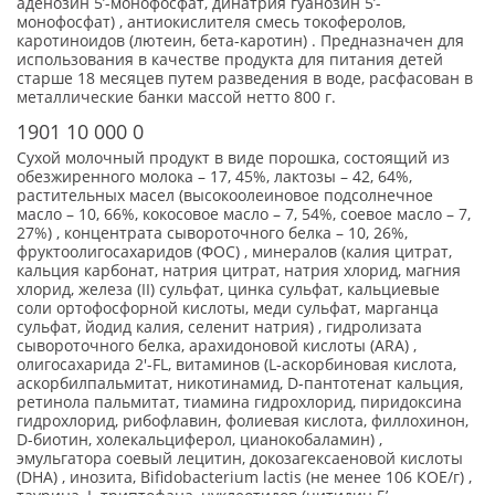
аденозин 5’-монофосфат, динатрия гуанозин 5’-
монофосфат) , антиокислителя смесь токоферолов,
каротиноидов (лютеин, бета-каротин) . Предназначен для
использования в качестве продукта для питания детей
старше 18 месяцев путем разведения в воде, расфасован в
металлические банки массой нетто 800 г.
1901 10 000 0
Сухой молочный продукт в виде порошка, состоящий из
обезжиренного молока – 17, 45%, лактозы – 42, 64%,
растительных масел (высокоолеиновое подсолнечное
масло – 10, 66%, кокосовое масло – 7, 54%, соевое масло – 7,
27%) , концентрата сывороточного белка – 10, 26%,
фруктоолигосахаридов (ФОС) , минералов (калия цитрат,
кальция карбонат, натрия цитрат, натрия хлорид, магния
хлорид, железа (II) сульфат, цинка сульфат, кальциевые
соли ортофосфорной кислоты, меди сульфат, марганца
сульфат, йодид калия, селенит натрия) , гидролизата
сывороточного белка, арахидоновой кислоты (АRА) ,
олигосахарида 2'-FL, витаминов (L-аскорбиновая кислота,
аскорбилпальмитат, никотинамид, D-пантотенат кальция,
ретинола пальмитат, тиамина гидрохлорид, пиридоксина
гидрохлорид, рибофлавин, фолиевая кислота, филлохинон,
D-биотин, холекальциферол, цианокобаламин) ,
эмульгатора соевый лецитин, докозагексаеновой кислоты
(DHA) , инозита, Bifidobacterium lactis (не менее 106 КОЕ/г) ,