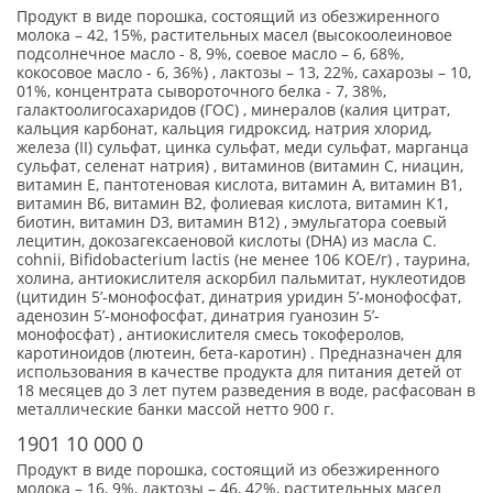
Продукт в виде порошка, состоящий из обезжиренного
молока – 42, 15%, растительных масел (высокоолеиновое
подсолнечное масло - 8, 9%, соевое масло – 6, 68%,
кокосовое масло - 6, 36%) , лактозы – 13, 22%, сахарозы – 10,
01%, концентрата сывороточного белка - 7, 38%,
галактоолигосахаридов (ГОС) , минералов (калия цитрат,
кальция карбонат, кальция гидроксид, натрия хлорид,
железа (II) сульфат, цинка сульфат, меди сульфат, марганца
сульфат, селенат натрия) , витаминов (витамин С, ниацин,
витамин Е, пантотеновая кислота, витамин А, витамин В1,
витамин В6, витамин В2, фолиевая кислота, витамин К1,
биотин, витамин D3, витамин В12) , эмульгатора соевый
лецитин, докозагексаеновой кислоты (DHA) из масла C.
cohnii, Bifidobacterium lactis (не менее 106 КОЕ/г) , таурина,
холина, антиокислителя аскорбил пальмитат, нуклеотидов
(цитидин 5’-монофосфат, динатрия уридин 5’-монофосфат,
аденозин 5’-монофосфат, динатрия гуанозин 5’-
монофосфат) , антиокислителя смесь токоферолов,
каротиноидов (лютеин, бета-каротин) . Предназначен для
использования в качестве продукта для питания детей от
18 месяцев до 3 лет путем разведения в воде, расфасован в
металлические банки массой нетто 900 г.
1901 10 000 0
Продукт в виде порошка, состоящий из обезжиренного
молока – 16, 9%, лактозы – 46, 42%, растительных масел