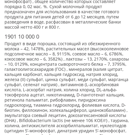
монофосфат) , общее количество которых составляет
порядка 0, 02 мас. %. Сухой молочный продукт
предназначен для использования в качестве готового
продукта для питания детей от 6 до 12 месяцев, путем
разведения в воде, расфасован в металлические банки
массой нетто 400 г и 800 г.
1901 10 000 0
Продукт в виде порошка, состоящий из обезжиренного
молока – 42, 1478%, растительных масел (высокоолеиновое
подсолнечное масло – 8, 9115%, соевое масло – 6, 6786%,
кокосовое масло – 6, 3582%) , лактозы – 13, 2170%, сахарозы
– 10, 0129%, концентрата сывороточного белка – 7, 3795%,
галактоолигосахаридов (ГОС) , минералов (калия цитрат,
кальция карбонат, кальция гидроксид, натрия хлорид,
железа (II) сульфат, цинка сульфат, меди сульфат, марганца
сульфат, селенат натрия) , витаминов (L-аскорбиновая
кислота, L-аскорбат натрия, холина хлорид, DL-альфа-
токоферола ацетат, никотинамид, D-пантотенат кальция,
ретинола пальмитат, рибофлавин, пиридоксина
гидрохлорид, тиамина гидрохлорид, фолиевая кислота, D-
биотин, филлохинон, холекальциферол, цианокобаламин) ,
эмульгатора соевый лецитин, докозагексаеновой кислоты
(DHA) , Bifidobacterium lactis (не менее 106 КОЕ/г) , таурина,
холина, антиокислителя аскорбилпальмитат, нуклеотидов
(цитидин 5’-монофосфат, динатрия уридин 5’-монофосфат,