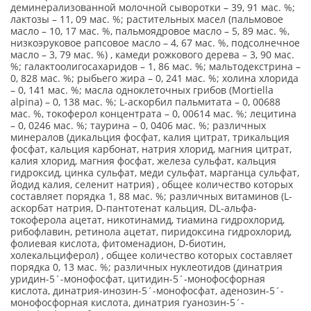
деминерализованной молочной сыворотки – 39, 91 мас. %;
лактозы – 11, 09 мас. %; растительных масел (пальмовое
масло – 10, 17 мас. %, пальмоядровое масло – 5, 89 мас. %,
низкоэруковое рапсовое масло – 4, 67 мас. %, подсолнечное
масло – 3, 79 мас. %) , камеди рожкового дерева – 3, 90 мас.
%; галактоолигосахаридов – 1, 86 мас. %; мальтодекстрина –
0, 828 мас. %; рыбьего жира – 0, 241 мас. %; холина хлорида
– 0, 141 мас. %; масла одноклеточных грибов (Mortiella
alpina) – 0, 138 мас. %; L-аскорбил пальмитата – 0, 00688
мас. %, токоферол концентрата – 0, 00614 мас. %; лецитина
– 0, 0246 мас. %; таурина – 0, 0406 мас. %; различных
минералов (дикальция фосфат, калия цитрат, трикальция
фосфат, кальция карбонат, натрия хлорид, магния цитрат,
калия хлорид, магния фосфат, железа сульфат, кальция
гидроксид, цинка сульфат, меди сульфат, марганца сульфат,
йодид калия, селенит натрия) , общее количество которых
составляет порядка 1, 88 мас. %; различных витаминов (L-
аскорбат натрия, D-пантотенат кальция, DL-альфа-
токоферола ацетат, никотинамид, тиамина гидрохлорид,
рибофлавин, ретинола ацетат, пиридоксина гидрохлорид,
фолиевая кислота, фитоменадион, D-биотин,
холекальциферол) , общее количество которых составляет
порядка 0, 13 мас. %; различных нуклеотидов (динатрия
уридин-5´-монофосфат, цитидин-5´-монофосфорная
кислота, динатрия-инозин-5´-монофосфат, аденозин-5´-
монофосфорная кислота, динатрия гуанозин-5´-