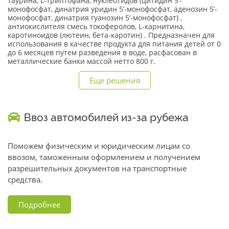
таурина, L-триптофана, нуклеотидов (цитидин 5’-
монофосфат, динатрия уридин 5’-монофосфат, аденозин 5’-
монофосфат, динатрия гуанозин 5’-монофосфат) ,
антиокислителя смесь токоферолов, L-карнитина,
каротиноидов (лютеин, бета-каротин) . Предназначен для
использования в качестве продукта для питания детей от 0
до 6 месяцев путем разведения в воде, расфасован в
металлические банки массой нетто 800 г.
Еще решения
Ввоз автомобилей из-за рубежа
Поможем физическим и юридическим лицам со
ввозом, таможенным оформлением и получением
разрешительных документов на транспортные
средства.
Подробнее