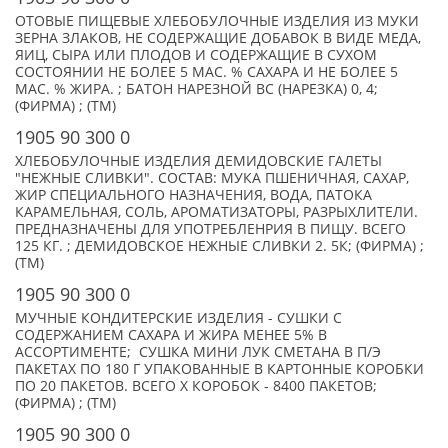
ОТОВЫЕ ПИЩЕВЫЕ ХЛЕБОБУЛОЧНЫЕ ИЗДЕЛИЯ ИЗ МУКИ
ЗЕРНА ЗЛАКОВ, НЕ СОДЕРЖАЩИЕ ДОБАВОК В ВИДЕ МЕДА,
ЯИЦ, СЫРА ИЛИ ПЛОДОВ И СОДЕРЖАЩИЕ В СУХОМ
СОСТОЯНИИ НЕ БОЛЕЕ 5 МАС. % САХАРА И НЕ БОЛЕЕ 5
МАС. % ЖИРА. ; БАТОН НАРЕЗНОЙ ВС (НАРЕЗКА) 0, 4;
(ФИРМА) ; (TM)
1905 90 300 0
ХЛЕБОБУЛОЧНЫЕ ИЗДЕЛИЯ ДЕМИДОВСКИЕ ГАЛЕТЫ
"НЕЖНЫЕ СЛИВКИ". СОСТАВ: МУКА ПШЕНИЧНАЯ, САХАР,
ЖИР СПЕЦИАЛЬНОГО НАЗНАЧЕНИЯ, ВОДА, ПАТОКА
КАРАМЕЛЬНАЯ, СОЛЬ, АРОМАТИЗАТОРЫ, РАЗРЫХЛИТЕЛИ.
ПРЕДНАЗНАЧЕНЫ ДЛЯ УПОТРЕБЛЕНРИЯ В ПИЩУ. ВСЕГО
125 КГ. ; ДЕМИДОВСКОЕ НЕЖНЫЕ СЛИВКИ 2. 5К; (ФИРМА) ;
(TM)
1905 90 300 0
МУЧНЫЕ КОНДИТЕРСКИЕ ИЗДЕЛИЯ - СУШКИ С
СОДЕРЖАНИЕМ САХАРА И ЖИРА МЕНЕЕ 5% В
АССОРТИМЕНТЕ; СУШКА МИНИ ЛУК СМЕТАНА В П/Э
ПАКЕТАХ ПО 180 Г УПАКОВАННЫЕ В КАРТОННЫЕ КОРОБКИ
ПО 20 ПАКЕТОВ. ВСЕГО X КОРОБОК - 8400 ПАКЕТОВ;
(ФИРМА) ; (TM)
1905 90 300 0