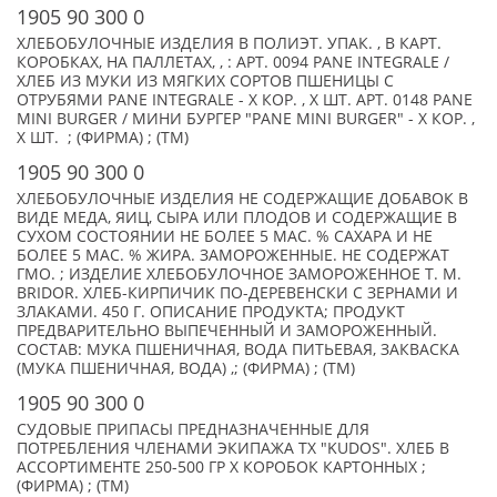
1905 90 300 0
ХЛЕБОБУЛОЧНЫЕ ИЗДЕЛИЯ В ПОЛИЭТ. УПАК. , В КАРТ.
КОРОБКАХ, НА ПАЛЛЕТАХ, , : АРТ. 0094 PANE INTEGRALE /
ХЛЕБ ИЗ МУКИ ИЗ МЯГКИХ СОРТОВ ПШЕНИЦЫ С
ОТРУБЯМИ PANE INTEGRALE - X КОР. , X ШТ. АРТ. 0148 PANE
MINI BURGER / МИНИ БУРГЕР "PANE MINI BURGER" - X КОР. ,
X ШТ. ; (ФИРМА) ; (TM)
1905 90 300 0
ХЛЕБОБУЛОЧНЫЕ ИЗДЕЛИЯ НЕ СОДЕРЖАЩИЕ ДОБАВОК В
ВИДЕ МЕДА, ЯИЦ, СЫРА ИЛИ ПЛОДОВ И СОДЕРЖАЩИЕ В
СУХОМ СОСТОЯНИИ НЕ БОЛЕЕ 5 МАС. % САХАРА И НЕ
БОЛЕЕ 5 МАС. % ЖИРА. ЗАМОРОЖЕННЫЕ. НЕ СОДЕРЖАТ
ГМО. ; ИЗДЕЛИЕ ХЛЕБОБУЛОЧНОЕ ЗАМОРОЖЕННОЕ T. M.
BRIDOR. ХЛЕБ-КИРПИЧИК ПО-ДЕРЕВЕНСКИ С ЗЕРНАМИ И
ЗЛАКАМИ. 450 Г. ОПИСАНИЕ ПРОДУКТА; ПРОДУКТ
ПРЕДВАРИТЕЛЬНО ВЫПЕЧЕННЫЙ И ЗАМОРОЖЕННЫЙ.
СОСТАВ: МУКА ПШЕНИЧНАЯ, ВОДА ПИТЬЕВАЯ, ЗАКВАСКА
(МУКА ПШЕНИЧНАЯ, ВОДА) ,; (ФИРМА) ; (TM)
1905 90 300 0
СУДОВЫЕ ПРИПАСЫ ПРЕДНАЗНАЧЕННЫЕ ДЛЯ
ПОТРЕБЛЕНИЯ ЧЛЕНАМИ ЭКИПАЖА ТХ "KUDOS". ХЛЕБ В
АССОРТИМЕНТЕ 250-500 ГР X КОРОБОК КАРТОННЫХ ;
(ФИРМА) ; (TM)