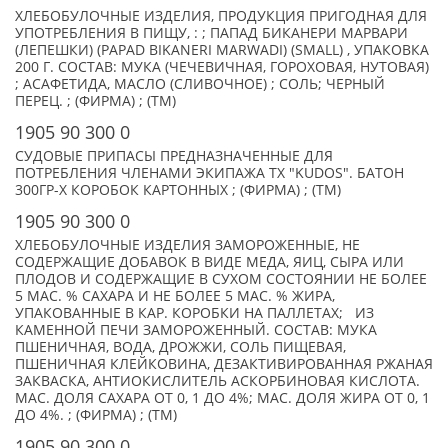
ХЛЕБОБУЛОЧНЫЕ ИЗДЕЛИЯ, ПРОДУКЦИЯ ПРИГОДНАЯ ДЛЯ
УПОТРЕБЛЕНИЯ В ПИЩУ, : ; ПАПАД БИКАНЕРИ МАРВАРИ
(ЛЕПЕШКИ) (PAPAD BIKANERI MARWADI) (SMALL) , УПАКОВКА
200 Г. СОСТАВ: МУКА (ЧЕЧЕВИЧНАЯ, ГОРОХОВАЯ, НУТОВАЯ)
; АСАФЕТИДА, МАСЛО (СЛИВОЧНОЕ) ; СОЛЬ; ЧЕРНЫЙ
ПЕРЕЦ. ; (ФИРМА) ; (TM)
1905 90 300 0
СУДОВЫЕ ПРИПАСЫ ПРЕДНАЗНАЧЕННЫЕ ДЛЯ
ПОТРЕБЛЕНИЯ ЧЛЕНАМИ ЭКИПАЖА ТХ "KUDOS". БАТОН
300ГР-X КОРОБОК КАРТОННЫХ ; (ФИРМА) ; (TM)
1905 90 300 0
ХЛЕБОБУЛОЧНЫЕ ИЗДЕЛИЯ ЗАМОРОЖЕННЫЕ, НЕ
СОДЕРЖАЩИЕ ДОБАВОК В ВИДЕ МЕДА, ЯИЦ, СЫРА ИЛИ
ПЛОДОВ И СОДЕРЖАЩИЕ В СУХОМ СОСТОЯНИИ НЕ БОЛЕЕ
5 МАС. % САХАРА И НЕ БОЛЕЕ 5 МАС. % ЖИРА,
УПАКОВАННЫЕ В КАР. КОРОБКИ НА ПАЛЛЕТАХ; ИЗ
КАМЕННОЙ ПЕЧИ ЗАМОРОЖЕННЫЙ. СОСТАВ: МУКА
ПШЕНИЧНАЯ, ВОДА, ДРОЖЖИ, СОЛЬ ПИЩЕВАЯ,
ПШЕНИЧНАЯ КЛЕЙКОВИНА, ДЕЗАКТИВИРОВАННАЯ РЖАНАЯ
ЗАКВАСКА, АНТИОКИСЛИТЕЛЬ АСКОРБИНОВАЯ КИСЛОТА.
МАС. ДОЛЯ САХАРА ОТ 0, 1 ДО 4%; МАС. ДОЛЯ ЖИРА ОТ 0, 1
ДО 4%. ; (ФИРМА) ; (TM)
1905 90 300 0