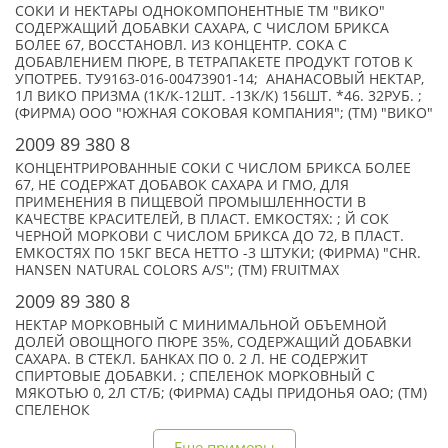
СОКИ И НЕКТАРЫ ОДНОКОМПОНЕНТНЫЕ ТМ "ВИКО"
СОДЕРЖАЩИЙ ДОБАВКИ САХАРА, С ЧИСЛОМ БРИКСА
БОЛЕЕ 67, ВОССТАНОВЛ. ИЗ КОНЦЕНТР. СОКА С
ДОБАВЛЕНИЕМ ПЮРЕ, В ТЕТРАПАКЕТЕ ПРОДУКТ ГОТОВ К
УПОТРЕБ. ТУ9163-016-00473901-14; АНАНАСОВЫЙ НЕКТАР,
1Л ВИКО ПРИЗМА (1К/К-12ШТ. -13К/К) 156ШТ. *46. 32РУБ. ;
(ФИРМА) ООО "ЮЖНАЯ СОКОВАЯ КОМПАНИЯ"; (TM) "ВИКО"
2009 89 380 8
КОНЦЕНТРИРОВАННЫЕ СОКИ С ЧИСЛОМ БРИКСА БОЛЕЕ
67, НЕ СОДЕРЖАТ ДОБАВОК САХАРА И ГМО, ДЛЯ
ПРИМЕНЕНИЯ В ПИЩЕВОЙ ПРОМЫШЛЕННОСТИ В
КАЧЕСТВЕ КРАСИТЕЛЕЙ, В ПЛАСТ. ЕМКОСТЯХ: ; Й СОК
ЧЕРНОЙ МОРКОВИ С ЧИСЛОМ БРИКСА ДО 72, В ПЛАСТ.
ЕМКОСТЯХ ПО 15КГ ВЕСА НЕТТО -3 ШТУКИ; (ФИРМА) "CHR.
HANSEN NATURAL COLORS A/S"; (TM) FRUITMAX
2009 89 380 8
НЕКТАР МОРКОВНЫЙ С МИНИМАЛЬНОЙ ОБЪЕМНОЙ
ДОЛЕЙ ОВОЩНОГО ПЮРЕ 35%, СОДЕРЖАЩИЙ ДОБАВКИ
САХАРА. В СТЕКЛ. БАНКАХ ПО 0. 2 Л. НЕ СОДЕРЖИТ
СПИРТОВЫЕ ДОБАВКИ. ; СПЕЛЕНОК МОРКОВНЫЙ С
МЯКОТЬЮ 0, 2Л СТ/Б; (ФИРМА) САДЫ ПРИДОНЬЯ ОАО; (TM)
СПЕЛЕНОК
Еще примеры