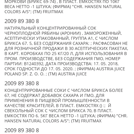
МОРКОВИ (БРИКС 69-74) , В ПЛАСТ. ЕМКОСТЯХ ПО 10КГ
ВЕСА НЕТТО -1 ШТУКА; (ФИРМА) "CHR. HANSEN NATURAL
COLORS A/S"; (TM) FRUITMAX
2009 89 380 8
НАТУРАЛЬНЫЙ КОНЦЕНТРИРОВАННЫЙ СОК
ЧЕРНОПЛОДНОЙ РЯБИНЫ (АРОНИИ) , ЗАМОРОЖЕННЫЙ,
АСЕПТИЧЕСКИ УПАКОВАННЫЙ, ГРУППА А1, С ЧИСЛОМ
БРИКСА 67. 5, БЕЗ СОДЕРЖАНИЯ САХАРА: ; РАСФАСОВАН НЕ
ДЛЯ РОЗНИЧНОЙ ПРОДАЖИ В 30 АСЕПТИЧЕСКИХ ПАКЕТАХ,
В КАРТ. КОРОБКАХ ПО 25 КГ/20 Л, ДЛЯ ИСПОЛЬЗОВАНИЯ В
ПРОМ. ПРОИЗВОДСТВЕ, БЕЗ СОДЕРЖАНИЯ ГМО, НОМЕР
ПАРТИИ: В1240392, ДАТА ПРОИЗВОДСТВА: 17. 05. 2018,
СРОК ГОДНОСТИ ДО 17. 05. 2020. ; (ФИРМА) AUSTRIA JUICE
POLAND SP. Z. O. O. ; (TM) AUSTRIA JUICE
2009 89 380 8
КОНЦЕНТРИРОВАННЫЕ СОКИ С ЧИСЛОМ БРИКСА БОЛЕЕ
67, НЕ СОДЕРЖАТ ДОБАВОК САХАРА И ГМО, ДЛЯ
ПРИМЕНЕНИЯ В ПИЩЕВОЙ ПРОМЫШЛЕННОСТИ В
КАЧЕСТВЕ КРАСИТЕЛЕЙ, В ПЛАСТ. ЕМКОСТЯХ () :; Й
СВЕКОЛЬНЫЙ СОК С ЧИСЛОМ БРИКСА 70, В ПЛАСТ.
ЕМКОСТЯХ ПО 6. 5КГ ВЕСА НЕТТО -1 ШТУКА; (ФИРМА) "CHR.
HANSEN NATURAL COLORS A/S"; (TM) FRUITMAX
2009 89 380 8