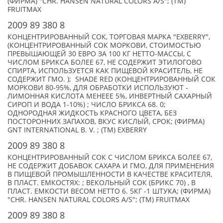
(ФИРМА) "CHR. HANSEN NATURAL COLORS A/S"; (TM)
FRUITMAX
2009 89 380 8
КОНЦЕНТРИРОВАННЫЙ СОК, ТОРГОВАЯ МАРКА "EXBERRY",
(КОНЦЕНТРИРОВАННЫЙ СОК МОРКОВИ, СТОИМОСТЬЮ
ПРЕВЫШАЮЩЕЙ 30 ЕВРО ЗА 100 КГ НЕТТО-МАССЫ, С
ЧИСЛОМ БРИКСА БОЛЕЕ 67, НЕ СОДЕРЖИТ ЭТИЛОГОВО
СПИРТА, ИСПОЛЬЗУЕТСЯ КАК ПИЩЕВОЙ КРАСИТЕЛЬ, НЕ
СОДЕРЖИТ ГМО. ); SHADE RED (КОНЦЕНТРИРОВАННЫЙ СОК
МОРКОВИ 80-95%, ДЛЯ ОБРАБОТКИ ИСПОЛЬЗУЮТ -
ЛИМОННАЯ КИСЛОТА МЕНЕЕЕ 5%, ИНВЕРТНЫЙ САХАРНЫЙ
СИРОП И ВОДА 1-10%) ; ЧИСЛО БРИКСА 68. 0;
ОДНОРОДНАЯ ЖИДКОСТЬ КРАСНОГО ЦВЕТА, БЕЗ
ПОСТОРОННИХ ЗАПАХОВ, ВКУС КИСЛЫЙ, СРОК; (ФИРМА)
GNT INTERNATIONAL B. V. ; (TM) EXBERRY
2009 89 380 8
КОНЦЕНТРИРОВАННЫЙ СОК С ЧИСЛОМ БРИКСА БОЛЕЕ 67,
НЕ СОДЕРЖИТ ДОБАВОК САХАРА И ГМО, ДЛЯ ПРИМЕНЕНИЯ
В ПИЩЕВОЙ ПРОМЫШЛЕННОСТИ В КАЧЕСТВЕ КРАСИТЕЛЯ,
В ПЛАСТ. ЕМКОСТЯХ: ; ВЕКОЛЬНЫЙ СОК (БРИКС 70) , В
ПЛАСТ. ЕМКОСТИ ВЕСОМ НЕТТО 6. 5КГ -1 ШТУКА; (ФИРМА)
"CHR. HANSEN NATURAL COLORS A/S"; (TM) FRUITMAX
2009 89 380 8