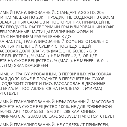
МЫЙ ГРАНУЛИРОВАННЫЙ, СТАНДАРТ AGG STD. 205-
 И П/Э МЕШКИ ПО 23КГ: ПРОДУКТ НЕ СОДЕРЖИТ В СВОЕМ
 ДОБАВЛЕННЫХ САХАРОВ И ПОСТОРОННИХ ПРИМЕСЕЙ НЕ
ДУ ПРОДУКТА. РАСТВОРИМЫЙ ГРАНУЛИРОВАННЫЙ КОФЕ
МЕРИРОВАННЫЕ ЧАСТИЦЫ РАЗЛИЧНЫХ ФОРМ И
ЕТА С НАЛИЧИЕМ РАЗРУШЕННЫХ ДО
А ЧАСТИЦ. ГРАНУЛИРОВАННЫЙ КОФЕ ИЗГОТОВЛЕН С
 РАСПЫЛИТЕЛЬНОЙ СУШКИ С ПОСЛЕДУЮЩЕЙ
ОВАЯ ДОЛЯ ВЛАГИ, % (МАС. ), НЕ БОЛЕЕ - 6, 0;
 ВЕЩЕСТВО) , % (МАС. ), НЕ МЕНЕЕ - 2, 3; ОБЩЕЕ
 НА СУХОЕ ВЕЩЕСТВО) , % (МАС. ), НЕ МЕНЕЕ - 6, 0. ;
. ; (TM) GRANDSAUGREEN
РИМЫЙ, ГРАНУЛИРОВАННЫЙ, В ПЕРВИЧНЫХ УПАКОВКАХ
ВАЯ ДОЛЯ КОФЕ В ПРОДУКТЕ В ПЕРЕСЧЕТЕ НА СУХОЕ
НЕ СОДЕРЖИТ СПИРТ И ГМО, РАСФАСОВАН В ДВОЙНЫЕ
РИАЛА, ПОСТАВЛЯЕТСЯ НА ПАЛЛЕТАХ: ; (ФИРМА)
СУТСТВУЕТ
РИМЫЙ ГРАНУЛИРОВАННЫЙ НЕФАСОВАННЫЙ; МАССОВАЯ
РЕСЧЕТЕ НА СУХОЕ ВЕЩЕСТВО 100%, НЕ ДЛЯ РОЗНИЧНОЙ
0443, АРТ. 100015363 - 5760 КГ, 288 КАРТОННЫХ
(ФИРМА) CIA. IGUACU DE CAFE SOLUVEL; (TM) ОТСУТСТВУЕТ
ИМЫЙ ГРАНУЛИРОВАННЫЙ, НЕ СОДЕРЖИТ ПРИМЕСЕЙ,