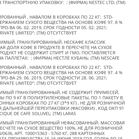
РАНСПОРТНУЮ УПАКОВКУ: ; (ФИРМА) NESTEC LTD; (TM)
ОВАННЫЙ , НАВАЛОМ В КОРОБКАХ ПО 22 КГ; STD-
СОДЕРЖАНИЕМ СУХОГО ВЕЩЕСТВА НА ОСНОВЕ КОФЕ 97. 8 %
РО-ВА 06. 02. 2019, СРОК ГОДНОСТИ 05. 02. 2021;
 PRIVATE LIMITED"; (TM) ОТСУТСТВУЕТ
РИМЫЙ, ГРАНУЛИРОВАННЫЙ, НЕСКАФЕ КЛАССИК
АЯ ДОЛЯ КОФЕ В ПРОДУКТЕ В ПЕРЕСЧЕТЕ НА СУХОЕ
ПРОДУКТ НЕ СОДЕРЖИТ СПИРТ И ГМО, ПОСТАВЛЯЕТСЯ
 ПАЛЛЕТАХ: ; (ФИРМА) НЕСТЛЕ КУБАНЬ; (TM) NESCAFE
ОВАННЫЙ , НАВАЛОМ В КОРОБКАХ ПО 22 КГ; STD-
СОДЕРЖАНИЕМ СУХОГО ВЕЩЕСТВА НА ОСНОВЕ КОФЕ 97. 4 %
РО-ВА 29. 06. 2019, СРОК ГОДНОСТИ 28. 06. 2021;
 PRIVATE LIMITED"; (TM) ОТСУТСТВУЕТ
ИМЫЙ ГРАНУЛИРОВАННЫЙ, НЕ СОДЕРЖИТ ПРИМЕСЕЙ,
Ы ПО 9 КГ В ПОЛИЭТИЛЕНОВЫЕ ПАКЕТЫ, ПО 1 ПАКЕТУ В
ННЫХ КОРОБКАХ ПО 27 КГ (3*9 КГ) , НЕ ДЛЯ РОЗНИЧНОЙ
 ДАЛЬНЕЙШЕЙ ПЕРЕУПАКОВКИ (ФАСОВКИ) , КОД ОКП 91
IQUE DE CAFE SOLUVEL; (TM) LARAS
РИМЫЙ ГРАНУЛИРОВАННЫЙ НЕФАСОВАННЫЙ; МАССОВАЯ
РЕСЧЕТЕ НА СУХОЕ ВЕЩЕСТВО 100%, НЕ ДЛЯ РОЗНИЧНОЙ
0636, АРТ. 100015363 - 5760 КГ, 288 КАРТОННЫХ
АТА ПРОИЗВОДСТВА 15-16 ИЮНЯ 2019 ГОД, ГОДЕН ДО 15-