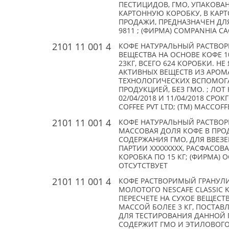
ПЕСТИЦИДОВ, ГМО, УПАКОВАН
КАРТОННУЮ КОРОБКУ, В КАРТО
ПРОДАЖИ, ПРЕДНАЗНАЧЕН ДЛЯ
9811 ; (ФИРМА) COMPANHIA CA
2101 11 001 4
КОФЕ НАТУРАЛЬНЫЙ РАСТВО
ВЕЩЕСТВА НА ОСНОВЕ КОФЕ 1
23КГ, ВСЕГО 624 КОРОБКИ. 
АКТИВНЫХ ВЕЩЕСТВ ИЗ АРОМ
ТЕХНОЛОГИЧЕСКИХ ВСПОМОГА
ПРОДУКЦИЕЙ, БЕЗ ГМО. ; ЛОТ
02/04/2018 И 11/04/2018 СРОК
COFFEE PVT LTD; (TM) MACCOFF
2101 11 001 4
КОФЕ НАТУРАЛЬНЫЙ РАСТВОР
МАССОВАЯ ДОЛЯ КОФЕ В ПРОДУ
СОДЕРЖАНИЯ ГМО, ДЛЯ ВВЕЗ
ПАРТИИ XXXXXXXX, РАСФАСОВА
КОРОБКА ПО 15 КГ; (ФИРМА) 
ОТСУТСТВУЕТ
2101 11 001 4
КОФЕ РАСТВОРИМЫЙ ГРАНУЛ
МОЛОТОГО NESCAFE CLASSIC 
ПЕРЕСЧЕТЕ НА СУХОЕ ВЕЩЕСТВ
МАССОЙ БОЛЕЕ 3 КГ, ПОСТАВ
ДЛЯ ТЕСТИРОВАНИЯ ДАННОЙ 
СОДЕРЖИТ ГМО И ЭТИЛОВОГО