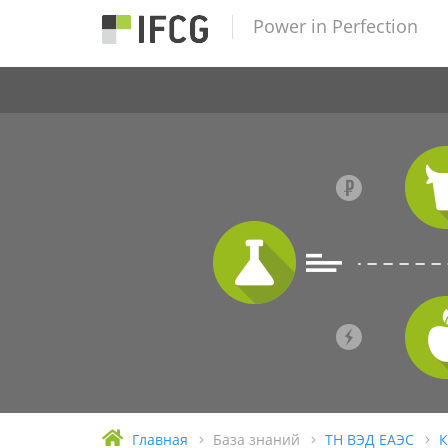
Power in Perfection
Главная
База знаний
ТН ВЭД ЕАЭС
К