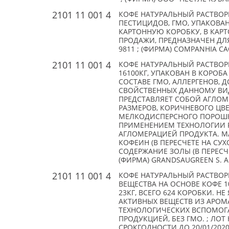
2101 11 001 4
КОФЕ НАТУРАЛЬНЫЙ РАСТВОР
ПЕСТИЦИДОВ, ГМО, УПАКОВАН
КАРТОННУЮ КОРОБКУ, В КАРТО
ПРОДАЖИ, ПРЕДНАЗНАЧЕН ДЛЯ
9811 ; (ФИРМА) COMPANHIA CA
2101 11 001 4
КОФЕ НАТУРАЛЬНЫЙ РАСТВОРИ
16100КГ, УПАКОВАН В КОРОБА
СОСТАВЕ ГМО, АЛЛЕРГЕНОВ,
СВОЙСТВЕННЫХ ДАННОМУ ВИ
ПРЕДСТАВЛЯЕТ СОБОЙ АГЛО
РАЗМЕРОВ, КОРИЧНЕВОГО ЦВ
МЕЛКОДИСПЕРСНОГО ПОРОШК
ПРИМЕНЕНИЕМ ТЕХНОЛОГИИ
АГЛОМЕРАЦИЕЙ ПРОДУКТА. МАСС
КОФЕИН (В ПЕРЕСЧЕТЕ НА СУХОЕ
СОДЕРЖАНИЕ ЗОЛЫ (В ПЕРЕСЧЕТЕ
(ФИРМА) GRANDSAUGREEN S. A
2101 11 001 4
КОФЕ НАТУРАЛЬНЫЙ РАСТВО
ВЕЩЕСТВА НА ОСНОВЕ КОФЕ 1
23КГ, ВСЕГО 624 КОРОБКИ. 
АКТИВНЫХ ВЕЩЕСТВ ИЗ АРОМ
ТЕХНОЛОГИЧЕСКИХ ВСПОМОГА
ПРОДУКЦИЕЙ, БЕЗ ГМО. ; ЛОТ 
СРОКГОДНОСТИ ДО 20/01/2020;