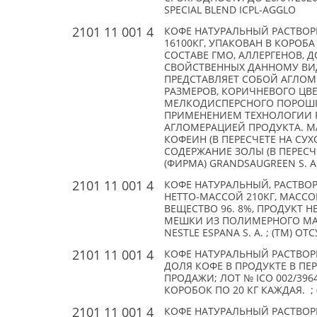
SPECIAL BLEND ICPL-AGGLO
2101 11 001 4
КОФЕ НАТУРАЛЬНЫЙ РАСТВОРИ
16100КГ, УПАКОВАН В КОРОБА
СОСТАВЕ ГМО, АЛЛЕРГЕНОВ,
СВОЙСТВЕННЫХ ДАННОМУ ВИ
ПРЕДСТАВЛЯЕТ СОБОЙ АГЛО
РАЗМЕРОВ, КОРИЧНЕВОГО ЦВ
МЕЛКОДИСПЕРСНОГО ПОРОШК
ПРИМЕНЕНИЕМ ТЕХНОЛОГИИ
АГЛОМЕРАЦИЕЙ ПРОДУКТА. МАСС
КОФЕИН (В ПЕРЕСЧЕТЕ НА СУХОЕ
СОДЕРЖАНИЕ ЗОЛЫ (В ПЕРЕСЧЕТЕ
(ФИРМА) GRANDSAUGREEN S. A
2101 11 001 4
КОФЕ НАТУРАЛЬНЫЙ, РАСТВО
НЕТТО-МАССОЙ 210КГ, МАССО
ВЕЩЕСТВО 96. 8%, ПРОДУКТ 
МЕШКИ ИЗ ПОЛИМЕРНОГО МАТЕ
NESTLE ESPANA S. A. ; (TM) ОТ
2101 11 001 4
КОФЕ НАТУРАЛЬНЫЙ РАСТВО
ДОЛЯ КОФЕ В ПРОДУКТЕ В ПЕ
ПРОДАЖИ; ЛОТ № ICO 002/3964/
КОРОБОК ПО 20 КГ КАЖДАЯ. ; 
2101 11 001 4
КОФЕ НАТУРАЛЬНЫЙ РАСТВОР