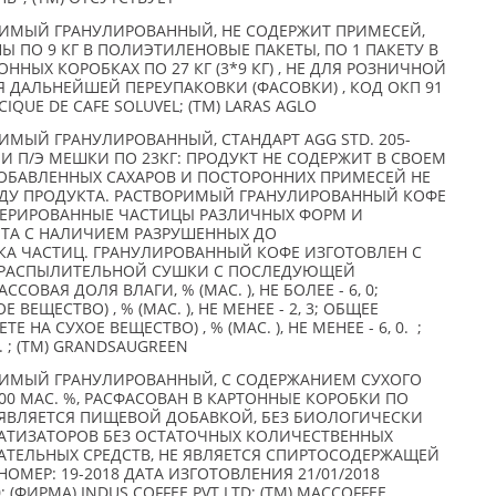
ИМЫЙ ГРАНУЛИРОВАННЫЙ, НЕ СОДЕРЖИТ ПРИМЕСЕЙ,
Ы ПО 9 КГ В ПОЛИЭТИЛЕНОВЫЕ ПАКЕТЫ, ПО 1 ПАКЕТУ В
ННЫХ КОРОБКАХ ПО 27 КГ (3*9 КГ) , НЕ ДЛЯ РОЗНИЧНОЙ
 ДАЛЬНЕЙШЕЙ ПЕРЕУПАКОВКИ (ФАСОВКИ) , КОД ОКП 91
CIQUE DE CAFE SOLUVEL; (TM) LARAS AGLO
МЫЙ ГРАНУЛИРОВАННЫЙ, СТАНДАРТ AGG STD. 205-
 И П/Э МЕШКИ ПО 23КГ: ПРОДУКТ НЕ СОДЕРЖИТ В СВОЕМ
 ДОБАВЛЕННЫХ САХАРОВ И ПОСТОРОННИХ ПРИМЕСЕЙ НЕ
ДУ ПРОДУКТА. РАСТВОРИМЫЙ ГРАНУЛИРОВАННЫЙ КОФЕ
МЕРИРОВАННЫЕ ЧАСТИЦЫ РАЗЛИЧНЫХ ФОРМ И
ЕТА С НАЛИЧИЕМ РАЗРУШЕННЫХ ДО
А ЧАСТИЦ. ГРАНУЛИРОВАННЫЙ КОФЕ ИЗГОТОВЛЕН С
 РАСПЫЛИТЕЛЬНОЙ СУШКИ С ПОСЛЕДУЮЩЕЙ
ОВАЯ ДОЛЯ ВЛАГИ, % (МАС. ), НЕ БОЛЕЕ - 6, 0;
 ВЕЩЕСТВО) , % (МАС. ), НЕ МЕНЕЕ - 2, 3; ОБЩЕЕ
 НА СУХОЕ ВЕЩЕСТВО) , % (МАС. ), НЕ МЕНЕЕ - 6, 0. ;
. ; (TM) GRANDSAUGREEN
РИМЫЙ ГРАНУЛИРОВАННЫЙ, С СОДЕРЖАНИЕМ СУХОГО
00 МАС. %, РАСФАСОВАН В КАРТОННЫЕ КОРОБКИ ПО
НЕ ЯВЛЯЕТСЯ ПИЩЕВОЙ ДОБАВКОЙ, БЕЗ БИОЛОГИЧЕСКИ
АТИЗАТОРОВ БЕЗ ОСТАТОЧНЫХ КОЛИЧЕСТВЕННЫХ
ТЕЛЬНЫХ СРЕДСТВ, НЕ ЯВЛЯЕТСЯ СПИРТОСОДЕРЖАЩЕЙ
НОМЕР: 19-2018 ДАТА ИЗГОТОВЛЕНИЯ 21/01/2018
 (ФИРМА) INDUS COFFEE PVT LTD; (TM) MACCOFFEE