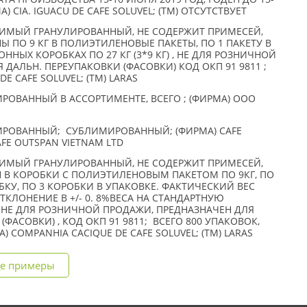
А) CIA. IGUACU DE CAFE SOLUVEL; (TM) ОТСУТСТВУЕТ
ИМЫЙ ГРАНУЛИРОВАННЫЙ, НЕ СОДЕРЖИТ ПРИМЕСЕЙ,
Ы ПО 9 КГ В ПОЛИЭТИЛЕНОВЫЕ ПАКЕТЫ, ПО 1 ПАКЕТУ В
ННЫХ КОРОБКАХ ПО 27 КГ (3*9 КГ) , НЕ ДЛЯ РОЗНИЧНОЙ
ДАЛЬН. ПЕРЕУПАКОВКИ (ФАСОВКИ) КОД ОКП 91 9811 ;
E CAFE SOLUVEL; (TM) LARAS
РОВАННЫЙ В АССОРТИМЕНТЕ, ВСЕГО ; (ФИРМА) ООО
ИРОВАННЫЙ; СУБЛИМИРОВАННЫЙ; (ФИРМА) CAFE
AFE OUTSPAN VIETNAM LTD
ИМЫЙ ГРАНУЛИРОВАННЫЙ, НЕ СОДЕРЖИТ ПРИМЕСЕЙ,
Н В КОРОБКИ С ПОЛИЭТИЛЕНОВЫМ ПАКЕТОМ ПО 9КГ, ПО
БКУ, ПО 3 КОРОБКИ В УПАКОВКЕ. ФАКТИЧЕСКИЙ ВЕС
КЛОНЕНИЕ В +/- 0. 8%ВЕСА НА СТАНДАРТНУЮ
. НЕ ДЛЯ РОЗНИЧНОЙ ПРОДАЖИ, ПРЕДНАЗНАЧЕН ДЛЯ
АСОВКИ) , КОД ОКП 91 9811; ВСЕГО 800 УПАКОВОК,
А) COMPANHIA CACIQUE DE CAFE SOLUVEL; (TM) LARAS
е примеры