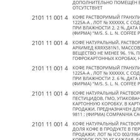
ДОПОЛНИТЕЛЬНО ПОМЕЩЕН В Т
ОТСУТСТВУЕТ
2101 11 001 4
КОФЕ РАСТВОРИМЫЙ ГРАНУЛИР
122SA-A , ЛОТ № XXXXXX, С 
ПРИ ВЛАЖНОСТИ 2. 2 %, ДАТА П
(ФИРМА) "M/S. S. L. N. COFFEE
2101 11 001 4
КОФЕ НАТУРАЛЬНЫЙ, РАСТВО
АРХИМЕД KRRX581N1, МАССОВ
ВЕЩЕСТВО НЕ МЕНЕЕ 96. 1%, 
ГОФРОКАРТОННЫХ КОРОБАХ, НА
2101 11 001 4
КОФЕ РАСТВОРИМЫЙ ГРАНУЛИР
122SA-A , ЛОТ № XXXXXX, С 
ПРИ ВЛАЖНОСТИ 2. 6 %, ДАТА П
(ФИРМА) "M/S. S. L. N. COFFEE
2101 11 001 4
КОФЕ НАТУРАЛЬНЫЙ РАСТВОР
ПЕСТИЦИДОВ, ГМО, УПАКОВАН
КАРТОННУЮ КОРОБКУ, В КАРТО
ПРОДАЖИ, ПРЕДНАЗНАЧЕН ДЛЯ
9811 ; (ФИРМА) COMPANHIA CAC
2101 11 001 4
КОФЕ НАТУРАЛЬНЫЙ РАСТВО
ДОЛЯ КОФЕ В ПРОДУКТЕ В ПЕ
ПРОДАЖИ; ЛОТ № ICO 002/3964/
КОРОБОК ПО 20 КГ КАЖДАЯ, Д