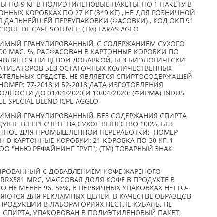
Ы ПО 9 КГ В ПОЛИЭТИЛЕНОВЫЕ ПАКЕТЫ, ПО 1 ПАКЕТУ В
ННЫХ КОРОБКАХ ПО 27 КГ (3*9 КГ) , НЕ ДЛЯ РОЗНИЧНОЙ
 ДАЛЬНЕЙШЕЙ ПЕРЕУПАКОВКИ (ФАСОВКИ) , КОД ОКП 91
CIQUE DE CAFE SOLUVEL; (TM) LARAS AGLO
РИМЫЙ ГРАНУЛИРОВАННЫЙ, С СОДЕРЖАНИЕМ СУХОГО
00 МАС. %, РАСФАСОВАН В КАРТОННЫЕ КОРОБКИ ПО
НЕ ЯВЛЯЕТСЯ ПИЩЕВОЙ ДОБАВКОЙ, БЕЗ БИОЛОГИЧЕСКИ
АТИЗАТОРОВ БЕЗ ОСТАТОЧНЫХ КОЛИЧЕСТВЕННЫХ
ТЕЛЬНЫХ СРЕДСТВ, НЕ ЯВЛЯЕТСЯ СПИРТОСОДЕРЖАЩЕЙ
 НОМЕР: 77-2018 И 52-2018 ДАТА ИЗГОТОВЛЕНИЯ
ГОДНОСТИ ДО 01/04/2020 И 10/04/2020; (ФИРМА) INDUS
EE SPECIAL BLEND ICPL-AGGLO
ИМЫЙ ГРАНУЛИРОВАННЫЙ, БЕЗ СОДЕРЖАНИЯ СПИРТА,
КТЕ В ПЕРЕСЧЕТЕ НА СУХОЕ ВЕЩЕСТВО 100%, БЕЗ
ЕННОЕ ДЛЯ ПРОМЫШЛЕННОЙ ПЕРЕРАБОТКИ; НОМЕР
Н В КАРТОННЫЕ КОРОБКИ: 21 КОРОБКА ПО 30 КГ, 1
ООО "НЬЮ РЕФАЙНИНГ ГРУП"; (TM) ТОВАРНЫЙ ЗНАК
ИРОВАННЫЙ С ДОБАВЛЕНИЕМ КОФЕ ЖАРЕНОГО
KRRX581 MRC, МАССОВАЯ ДОЛЯ КОФЕ В ПРОДУКТЕ В
О НЕ МЕНЕЕ 96. 56%, В ПЕРВИЧНЫХ УПАКОВКАХ НЕТТО-
ЛЯЮТСЯ ДЛЯ РЕКЛАМНЫХ ЦЕЛЕЙ, В КАЧЕСТВЕ ОБРАЗЦОВ
ПРОДУКЦИИ В ЛАБОРАТОРИЯХ НЕСТЛЕ КУБАНЬ, НЕ
 СПИРТА, УПАКОВОВАН В ПОЛИЭТИЛЕНОВЫЙ ПАКЕТ,