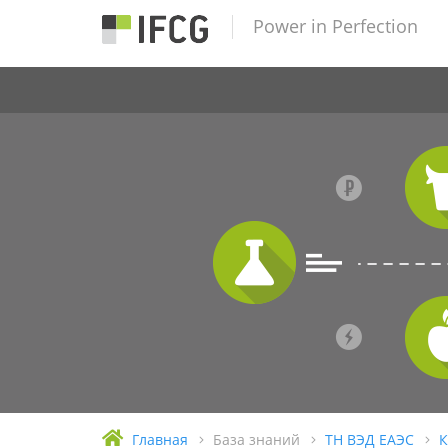
Power in Perfection
Главная
База знаний
ТН ВЭД ЕАЭС
К