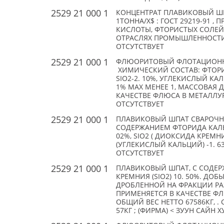
2529 21 000 1
КОНЦЕНТРАТ ПЛАВИКОВЫЙ ШПА
1ТОННА/X$ : ГОСТ 29219-91 
КИСЛОТЫ, ФТОРИСТЫХ СОЛЕ
ОТРАСЛЯХ ПРОМЫШЛЕННОСТИ;
ОТСУТСТВУЕТ
2529 21 000 1
ФЛЮОРИТОВЫЙ ФЛОТАЦИОНН
ХИМИЧЕСКИЙ СОСТАВ: ФТОРИ
SIO2-2. 10%, УГЛЕКИСЛЫЙ КАЛ
1% MAX МЕНЕЕ 1, МАССОВАЯ Д
КАЧЕСТВЕ ФЛЮСА В МЕТАЛЛУРГ
ОТСУТСТВУЕТ
2529 21 000 1
ПЛАВИКОВЫЙ ШПАТ СВАРОЧНЫ
СОДЕРЖАНИЕМ ФТОРИДА КАЛЬЦИЯ 
02%, SIO2 ( ДИОКСИДА КРЕМНИЯ)
(УГЛЕКИСЛЫЙ КАЛЬЦИЙ) -1. 6
ОТСУТСТВУЕТ
2529 21 000 1
ПЛАВИКОВЫЙ ШПАТ, С СОДЕРЖ
КРЕМНИЯ (SIO2) 10. 50%. Д
ДРОБЛЕННОЙ НА ФРАКЦИИ РА
ПРИМЕНЯЕТСЯ В КАЧЕСТВЕ ФЛ
ОБЩИЙ ВЕС НЕТТО 67586КГ, . С
57КГ ; (ФИРМА) < ЗУУН САЙН Х