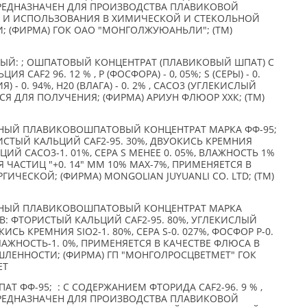
, ПРЕДНАЗНАЧЕН ДЛЯ ПРОИЗВОДСТВА ПЛАВИКОВОЙ
Й И ИСПОЛЬЗОВАНИЯ В ХИМИЧЕСКОЙ И СТЕКОЛЬНОЙ
 (ФИРМА) ГОК ОАО "МОНГОЛЖУЮАНЬЛИ"; (TM)
Й: ; ОШПАТОВЫЙ КОНЦЕНТРАТ (ПЛАВИКОВЫЙ ШПАТ) С
CAF2 96. 12 % , P (ФОСФОРА) - 0, 05%; S (СЕРЫ) - 0.
) - 0. 94%, H20 (ВЛАГА) - 0. 2% , САСО3 (УГЛЕКИСЛЫЙ
ТСЯ ДЛЯ ПОЛУЧЕНИЯ; (ФИРМА) АРИУН ФЛЮОР ХХК; (TM)
ЫЙ ПЛАВИКОВОШПАТОВЫЙ КОНЦЕНТРАТ МАРКА ФФ-95;
СТЫЙ КАЛЬЦИЙ CAF2-95. 30%, ДВУОКИСЬ КРЕМНИЯ
ЦИЙ CACO3-1. 01%, СЕРА S МЕНЕЕ 0. 05%, ВЛАЖНОСТЬ 1%
 ЧАСТИЦ "+0. 14" ММ 10% MAX-7%, ПРИМЕНЯЕТСЯ В
ИЧЕСКОЙ; (ФИРМА) MONGOLIAN JUYUANLI CO. LTD; (TM)
ЫЙ ПЛАВИКОВОШПАТОВЫЙ КОНЦЕНТРАТ МАРКА
: ФТОРИСТЫЙ КАЛЬЦИЙ CAF2-95. 80%, УГЛЕКИСЛЫЙ
ИСЬ КРЕМНИЯ SIO2-1. 80%, СЕРА S-0. 027%, ФОСФОР Р-0.
 ВЛАЖНОСТЬ-1. 0%, ПРИМЕНЯЕТСЯ В КАЧЕСТВЕ ФЛЮСА В
ЕННОСТИ; (ФИРМА) ГП "МОНГОЛРОСЦВЕТМЕТ" ГОК
ЕТ
Т ФФ-95; : С СОДЕРЖАНИЕМ ФТОРИДА CAF2-96. 9 % ,
, ПРЕДНАЗНАЧЕН ДЛЯ ПРОИЗВОДСТВА ПЛАВИКОВОЙ