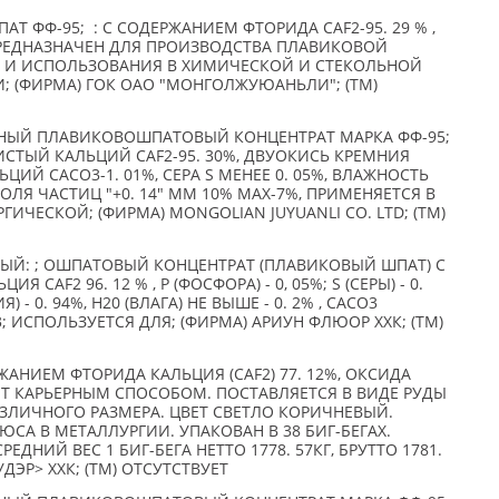
Т ФФ-95; : С СОДЕРЖАНИЕМ ФТОРИДА CAF2-95. 29 % ,
, ПРЕДНАЗНАЧЕН ДЛЯ ПРОИЗВОДСТВА ПЛАВИКОВОЙ
Й И ИСПОЛЬЗОВАНИЯ В ХИМИЧЕСКОЙ И СТЕКОЛЬНОЙ
 (ФИРМА) ГОК ОАО "МОНГОЛЖУЮАНЬЛИ"; (TM)
ЫЙ ПЛАВИКОВОШПАТОВЫЙ КОНЦЕНТРАТ МАРКА ФФ-95;
СТЫЙ КАЛЬЦИЙ CAF2-95. 30%, ДВУОКИСЬ КРЕМНИЯ
ЬЦИЙ CACO3-1. 01%, СЕРА S МЕНЕЕ 0. 05%, ВЛАЖНОСТЬ
ОЛЯ ЧАСТИЦ "+0. 14" ММ 10% MAX-7%, ПРИМЕНЯЕТСЯ В
ИЧЕСКОЙ; (ФИРМА) MONGOLIAN JUYUANLI CO. LTD; (TM)
Й: ; ОШПАТОВЫЙ КОНЦЕНТРАТ (ПЛАВИКОВЫЙ ШПАТ) С
CAF2 96. 12 % , P (ФОСФОРА) - 0, 05%; S (СЕРЫ) - 0.
 - 0. 94%, H20 (ВЛАГА) НЕ ВЫШЕ - 0. 2% , САСО3
3; ИСПОЛЬЗУЕТСЯ ДЛЯ; (ФИРМА) АРИУН ФЛЮОР ХХК; (TM)
АНИЕМ ФТОРИДА КАЛЬЦИЯ (CAF2) 77. 12%, ОКСИДА
ОБЫТ КАРЬЕРНЫМ СПОСОБОМ. ПОСТАВЛЯЕТСЯ В ВИДЕ РУДЫ
ЗЛИЧНОГО РАЗМЕРА. ЦВЕТ СВЕТЛО КОРИЧНЕВЫЙ.
ЮСА В МЕТАЛЛУРГИИ. УПАКОВАН В 38 БИГ-БЕГАХ.
РЕДНИЙ ВЕС 1 БИГ-БЕГА НЕТТО 1778. 57КГ, БРУТТО 1781.
УДЭР> ХХК; (TM) ОТСУТСТВУЕТ