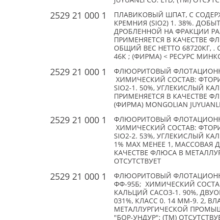
JUYUANLI CO. LTD; (TM) ОТСУТ
2529 21 000 1
ПЛАВИКОВЫЙ ШПАТ, С СОДЕРЖ
КРЕМНИЯ (SIO2) 1. 38%. ДО
ДРОБЛЕННОЙ НА ФРАКЦИИ РА
ПРИМЕНЯЕТСЯ В КАЧЕСТВЕ ФЛ
ОБЩИЙ ВЕС НЕТТО 68720КГ, . С
46К ; (ФИРМА) < РЕСУРС МИНК
2529 21 000 1
ФЛЮОРИТОВЫЙ ФЛОТАЦИОНН
ХИМИЧЕСКИЙ СОСТАВ: ФТОРИ
SIO2-1. 50%, УГЛЕКИСЛЫЙ КАЛ
ПРИМЕНЯЕТСЯ В КАЧЕСТВЕ 
(ФИРМА) MONGOLIAN JUYUANLI 
2529 21 000 1
ФЛЮОРИТОВЫЙ ФЛОТАЦИОНН
ХИМИЧЕСКИЙ СОСТАВ: ФТОРИ
SIO2-2. 53%, УГЛЕКИСЛЫЙ КАЛ
1% MAX МЕНЕЕ 1, МАССОВАЯ Д
КАЧЕСТВЕ ФЛЮСА В МЕТАЛЛУРГ
ОТСУТСТВУЕТ
2529 21 000 1
ФЛЮОРИТОВЫЙ ФЛОТАЦИОНН
ФФ-95Б; ХИМИЧЕСКИЙ СОСТАВ
КАЛЬЦИЙ CACO3-1. 90%, ДВУОК
031%, КЛАСС 0. 14 ММ-9. 2, 
МЕТАЛЛУРГИЧЕСКОЙ ПРОМЫШЛ
"БОР-УНДУР"; (TM) ОТСУТСТВУ