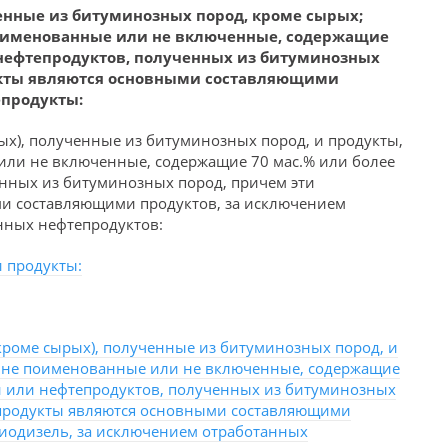
енные из битуминозных пород, кроме сырых;
поименованные или не включенные, содержащие
 нефтепродуктов, полученных из битуминозных
укты являются основными составляющими
епродукты:
ых), полученные из битуминозных пород, и продукты,
или не включенные, содержащие 70 мас.% или более
нных из битуминозных пород, причем эти
и составляющими продуктов, за исключением
нных нефтепродуктов:
и продукты:
кроме сырых), полученные из битуминозных пород, и
е не поименованные или не включенные, содержащие
и или нефтепродуктов, полученных из битуминозных
епродукты являются основными составляющими
иодизель, за исключением отработанных