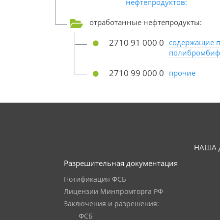
нефтепродуктов:
отработанные нефтепродукты:
2710 91 000 0
содержащие 
полибромби
2710 99 000 0
прочие
НАША 
Разрешительная документация
Нотификация ФСБ
Лицензии Минпромторга РФ
Заключения и разрешения:
ФСБ