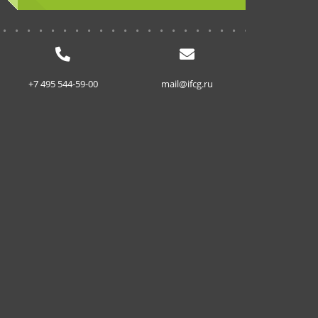
...........................
+7 495 544-59-00
mail@ifcg.ru