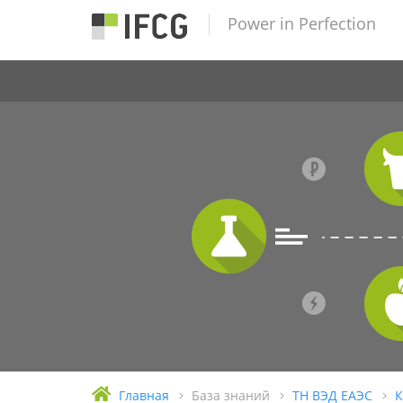
Power in Perfection
Главная
База знаний
ТН ВЭД ЕАЭС
К