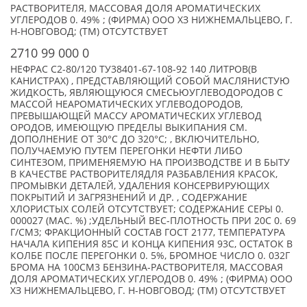
РАСТВОРИТЕЛЯ, МАССОВАЯ ДОЛЯ АРОМАТИЧЕСКИХ
УГЛЕРОДОВ 0. 49% ; (ФИРМА) ООО ХЗ НИЖНЕМАЛЬЦЕВО, Г.
Н-НОВГОВОД; (TM) ОТСУТСТВУЕТ
2710 99 000 0
НЕФРАС С2-80/120 ТУ38401-67-108-92 140 ЛИТРОВ(В
КАНИСТРАХ) , ПРЕДСТАВЛЯЮЩИЙ СОБОЙ МАСЛЯНИСТУЮ
ЖИДКОСТЬ, ЯВЛЯЮЩУЮСЯ СМЕСЬЮУГЛЕВОДОРОДОВ С
МАССОЙ НЕАРОМАТИЧЕСКИХ УГЛЕВОДОРОДОВ,
ПРЕВЫШАЮЩЕЙ МАССУ АРОМАТИЧЕСКИХ УГЛЕВОД
ОРОДОВ, ИМЕЮЩУЮ ПРЕДЕЛЫ ВЫКИПАНИЯ СМ.
ДОПОЛНЕНИЕ ОТ 30°C ДО 320°C; , ВКЛЮЧИТЕЛЬНО,
ПОЛУЧАЕМУЮ ПУТЕМ ПЕРЕГОНКИ НЕФТИ ЛИБО
СИНТЕЗОМ, ПРИМЕНЯЕМУЮ НА ПРОИЗВОДСТВЕ И В БЫТУ
В КАЧЕСТВЕ РАСТВОРИТЕЛЯДЛЯ РАЗБАВЛЕНИЯ КРАСОК,
ПРОМЫВКИ ДЕТАЛЕЙ, УДАЛЕНИЯ КОНСЕРВИРУЮЩИХ
ПОКРЫТИЙ И ЗАГРЯЗНЕНИЙ И ДР. , СОДЕРЖАНИЕ
ХЛОРИСТЫХ СОЛЕЙ ОТСУТСТВУЕТ; СОДЕРЖАНИЕ СЕРЫ 0.
000027 (МАС. %) ;УДЕЛЬНЫЙ ВЕС-ПЛОТНОСТЬ ПРИ 20С 0. 69
Г/СМ3; ФРАКЦИОННЫЙ СОСТАВ ГОСТ 2177, ТЕМПЕРАТУРА
НАЧАЛА КИПЕНИЯ 85С И КОНЦА КИПЕНИЯ 93С, ОСТАТОК В
КОЛБЕ ПОСЛЕ ПЕРЕГОНКИ 0. 5%, БРОМНОЕ ЧИСЛО 0. 032Г
БРОМА НА 100СМ3 БЕНЗИНА-РАСТВОРИТЕЛЯ, МАССОВАЯ
ДОЛЯ АРОМАТИЧЕСКИХ УГЛЕРОДОВ 0. 49% ; (ФИРМА) ООО
ХЗ НИЖНЕМАЛЬЦЕВО, Г. Н-НОВГОВОД; (TM) ОТСУТСТВУЕТ