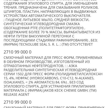
СОДЕРЖАНИЯ ЭТИЛОВОГО СПИРТА. ДЛЯ УМЕНЬШЕНИЯ
ТРЕНИЯ. ПРЕДНАЗНАЧЕНА ДЛЯ СМАЗЫВАНИЯ РОЛИКОВ,
ШТИФТОВ, ПЛАСТИН, НАПРАВЛЯЮЩИХ В ВЫДВИЖНЫХ
УСТРОЙСТВАХ АВТОМАТИЧЕСКОГО ВЫКЛЮЧАТЕЛЯ.
; ГУЩЕНОЕ ЛИТЬЕВОЕ МЫЛО, СРЕДНЕЙ ВЯЗКОСТИ,
СИНТЕТИЧЕСКАЯ УГЛЕВОДОРОДНАЯ СМАЗКА
ОБОГАЩЕННАЯ PTFE (ПОЛИТЕТРАФТОРЭТИЛЕН) ,
(СОДЕРЖАНИЕ БОЛЕЕ 70 % МАССЫ, ВЫРАБАТЫВАЕТСЯ ИЗ
НЕФТИ ПУТЕМ ВАКУУМНОЙ ПЕРЕГОНКИ С
ПОСЛЕДУЮЩИМИ СТАДИЯМИ РАФИНИРОВАНИЯ) , БЕЗ;
(ФИРМА) TECNOLUBE SEAL S. R. L. ; (TM) ОТСУТСТВУЕТ
2710 99 000 0
СМЗОЧНЫЙ МАТЕРИАЛ ДЛЯ ПРЕСС ФОРМ, ПРИМЕНЯЕМЫХ
В ОБУВНОМ ПРОИЗВОДСТВЕ, ИЗГОТОВЛЕННЫЙ ИЗ
ОТРАБОТАННЫХ НЕФТЕПРОДУКТОВ, : ; АЗКА
РАЗДЕЛИТЕЛЬНАЯ СИНТЕТИЧЕСКАЯ УГЛЕВОДОРОДНАЯ
СЕРИИ 1502 ДЛЯ ПРЕСС ФОРМ (ПОЛИДИМЕТИЛСИЛОКСАН
15, 4%, НЕФРАС (HYDROCARBONS, C10-C12, N-ALKANES,
ISOALKANES, < 2% AROMATICS) 84, 6%) , БЕЗ СОД
ЭТИЛОВОГО СПИРТА, ДЛЯ УСТРАНЕНИЯ ПРИЛИПАНИЯ
МАТЕРИАЛА (; (ФИРМА) JAKOB KECK CHEMIE GMBH; (TM)
RELEASE AGENT
2710 99 000 0
СМАЗОЧНЫЙ МАТЕРИАЛ ДЛЯ ПРЕСС ФОРМ, ПРИМЕНЯЕМЫХ