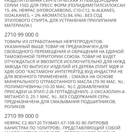
РАЗДЕЛИТЕЛЬНАЯ СИНТЕТИЧЕСКАЯ УГЛЕВОДОРОДНАЯ
СЕРИИ 1502 ДЛЯ ПРЕСС ФОРМ (ПОЛИДИМЕТИЛСИЛОКСАН
15, 4%, НЕФРАС (HYDROCARBONS, C10-C12, N-ALKANES,
ISOALKANES, < 2% AROMATICS) 84, 6%) , БЕЗ СОД
ЭТИЛОВОГО СПИРТА, ДЛЯ УСТРАНЕНИЯ ПРИЛИПАНИЯ
МАТЕРИАЛА (
2710 99 000 0
ТОВАРЫ ИЗ ОТРАБОТАННЫХ НЕФТЕПРОДУКТОВ.
УКАЗАННЫЙ ВЫШЕ ТОВАР НЕ ПРЕДНАЗНАЧЕН ДЛЯ
СВОБОДНОГО ПЕРЕМЕЩЕНИЯ И ОБРАЩЕНИЯ НА ЕДИНОЙ
ТАМОЖЕННОЙ ТЕРРИТОРИИ СОЮЗА. ТОВАР НЕ БУДЕТ
ОТЧУЖДАТЬСЯ И ВВОЗИТСЯ ИСКЛЮЧИТЕЛЬНО ДЛЯ НУЖД
ЗАВОДА ПО ВЫПУСКУ ИЗДЕЛИЙ ИЗ ДЕРЕВА (ПЛИТ МДФ И
ХДФ) ООО "КАСТАМОНУ ИНТЕГРЕЙТЕД ВУД ИНДАСТРИ НЕ
ДЛЯ ВОЕННОГО ПРИМЕНЕНИЯ. ; СМАЗКА НА ОСНОВЕ
МИНЕРАЛЬНОГО ОТРАБОТАННОГО МАСЛА (70-90 МАС. %) ,
ПОЛИМОЧЕВИНЫ (10-20 МАС. %) С ДОБАВЛЕНИЕМ
ПРИСАДКИ (4-ЭТИЛ-2-(8-ГЕПТАДЕЦЕНИЛ) -2-ОКСАЗОЛИН-4-
МЕТАНОЛ 0, 25-1 МАС. %) , БЕЗ СОДЕРЖАНИЯ СЕРЫ.
ПРЕДНАЗНАЧЕНА ДЛЯ СМАЗЫВАНИЯ ПОДШИПНИКОВ,
РОЛИКОВ
2710 99 000 0
НЕФРАС С2-80/120 ТУ38401-67-108-92 80 ЛИТРОВ(В
КАНИСТРАХ ПО 10ЛИТРОВ) , ПРЕДСТАВЛЯЮЩИЙ СОБОЙ