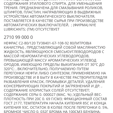
СОДЕРЖАНИЯ ЭТИЛОВОГО СПИРТА. ДЛЯ УМЕНЬШЕНИЯ
ТРЕНИЯ. ПРЕДНАЗНАЧЕНА ДЛЯ СМАЗЫВАНИЯ РОЛИКОВ,
ШТИФТОВ, ПЛАСТИН, НАПРАВЛЯЮЩИХ В ВЫДВИЖНЫХ
УСТРОЙСТВАХ АВТОМАТИЧЕСКОГО ВЫКЛЮЧАТЕЛЯ,
ПОСТАВЛЯЕТСЯ В КАЧЕСТВЕ СЫРЬЯ ПРИ ПРОИЗВОДСТВЕ
АВТОМАТИЧЕСКИХ ВЫКЛЮЧАТЕЛЕЙ, ; (ФИРМА) NYE
LUBRICANTS; (TM) ОТСУТСТВУЕТ
2710 99 000 0
НЕФРАС С2-80/120 ТУ38401-67-108-92 80ЛИТРОВ(4
КАНИСТРЫ) , ПРЕДСТАВЛЯЮЩИЙ СОБОЙ МАСЛЯНИСТУЮ
ЖИДКОСТЬ, ЯВЛЯЮЩУЮСЯ СМЕСЬЮУГЛЕВОДОРОДОВ С
МАССОЙ НЕАРОМАТИЧЕСКИХ УГЛЕВОДОРОДОВ,
ПРЕВЫШАЮЩЕЙ МАССУ АРОМАТИЧЕСКИХ УГЛЕВОД
ОРОДОВ, ИМЕЮЩУЮ ПРЕДЕЛЫ ВЫКИПАНИЯ ОТ 30°C ДО
320°C; , ВКЛЮЧИТЕЛЬНО, ПОЛУЧАЕМУЮ ПУТЕМ
ПЕРЕГОНКИ НЕФТИ ЛИБО СИНТЕЗОМ, ПРИМЕНЯЕМУЮ НА
ПРОИЗВОДСТВЕ И В БЫТУ В КАЧЕСТВЕ РАСТВОРИТЕЛЯДЛЯ
РАЗБАВЛЕНИЯ КРАСОК, ПРОМЫВКИ ДЕТАЛЕЙ, УДАЛЕНИЯ
КОНСЕРВИРУЮЩИХ ПОКРЫТИЙ И ЗАГРЯЗНЕНИЙ И ДР. ,
СОДЕРЖАНИЕ ХЛОРИСТЫХ СОЛЕЙ ОТСУТСТВУЕТ;
СОДЕРЖАНИЕ СЕРЫ 0. 000027 (МАС. %) ;УДЕЛЬНЫЙ ВЕС-
ПЛОТНОСТЬ ПРИ 20С 0. 69 Г/СМ3; ФРАКЦИОННЫЙ СОСТАВ
ГОСТ 2177, ТЕМПЕРАТУРА НАЧАЛА КИПЕНИЯ 85С И КОНЦА
КИПЕНИЯ 93С, ОСТАТОК В КОЛБЕ ПОСЛЕ ПЕРЕГОНКИ 0. 5%,
БРОМНОЕ ЧИСЛО 0. 032Г БРОМА НА 100СМ3 БЕНЗИНА-