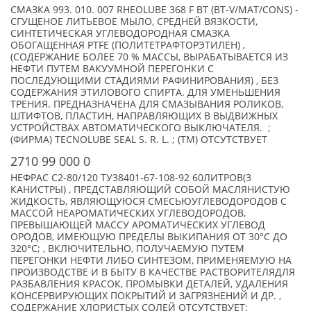
СМАЗКА 993. 010. 007 RHEOLUBE 368 F BT (BT-V/MAT/CONS) -
СГУЩЕНОЕ ЛИТЬЕВОЕ МЫЛО, СРЕДНЕЙ ВЯЗКОСТИ,
СИНТЕТИЧЕСКАЯ УГЛЕВОДОРОДНАЯ СМАЗКА
ОБОГАЩЕННАЯ PTFE (ПОЛИТЕТРАФТОРЭТИЛЕН) ,
(СОДЕРЖАНИЕ БОЛЕЕ 70 % МАССЫ, ВЫРАБАТЫВАЕТСЯ ИЗ
НЕФТИ ПУТЕМ ВАКУУМНОЙ ПЕРЕГОНКИ С
ПОСЛЕДУЮЩИМИ СТАДИЯМИ РАФИНИРОВАНИЯ) , БЕЗ
СОДЕРЖАНИЯ ЭТИЛОВОГО СПИРТА. ДЛЯ УМЕНЬШЕНИЯ
ТРЕНИЯ. ПРЕДНАЗНАЧЕНА ДЛЯ СМАЗЫВАНИЯ РОЛИКОВ,
ШТИФТОВ, ПЛАСТИН, НАПРАВЛЯЮЩИХ В ВЫДВИЖНЫХ
УСТРОЙСТВАХ АВТОМАТИЧЕСКОГО ВЫКЛЮЧАТЕЛЯ. ;
(ФИРМА) TECNOLUBE SEAL S. R. L. ; (TM) ОТСУТСТВУЕТ
2710 99 000 0
НЕФРАС С2-80/120 ТУ38401-67-108-92 60ЛИТРОВ(3
КАНИСТРЫ) , ПРЕДСТАВЛЯЮЩИЙ СОБОЙ МАСЛЯНИСТУЮ
ЖИДКОСТЬ, ЯВЛЯЮЩУЮСЯ СМЕСЬЮУГЛЕВОДОРОДОВ С
МАССОЙ НЕАРОМАТИЧЕСКИХ УГЛЕВОДОРОДОВ,
ПРЕВЫШАЮЩЕЙ МАССУ АРОМАТИЧЕСКИХ УГЛЕВОД
ОРОДОВ, ИМЕЮЩУЮ ПРЕДЕЛЫ ВЫКИПАНИЯ ОТ 30°C ДО
320°C; , ВКЛЮЧИТЕЛЬНО, ПОЛУЧАЕМУЮ ПУТЕМ
ПЕРЕГОНКИ НЕФТИ ЛИБО СИНТЕЗОМ, ПРИМЕНЯЕМУЮ НА
ПРОИЗВОДСТВЕ И В БЫТУ В КАЧЕСТВЕ РАСТВОРИТЕЛЯДЛЯ
РАЗБАВЛЕНИЯ КРАСОК, ПРОМЫВКИ ДЕТАЛЕЙ, УДАЛЕНИЯ
КОНСЕРВИРУЮЩИХ ПОКРЫТИЙ И ЗАГРЯЗНЕНИЙ И ДР. ,
СОДЕРЖАНИЕ ХЛОРИСТЫХ СОЛЕЙ ОТСУТСТВУЕТ;