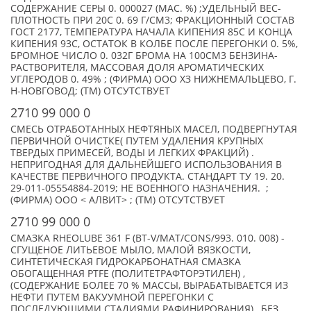
СОДЕРЖАНИЕ СЕРЫ 0. 000027 (МАС. %) ;УДЕЛЬНЫЙ ВЕС-
ПЛОТНОСТЬ ПРИ 20С 0. 69 Г/СМ3; ФРАКЦИОННЫЙ СОСТАВ
ГОСТ 2177, ТЕМПЕРАТУРА НАЧАЛА КИПЕНИЯ 85С И КОНЦА
КИПЕНИЯ 93С, ОСТАТОК В КОЛБЕ ПОСЛЕ ПЕРЕГОНКИ 0. 5%,
БРОМНОЕ ЧИСЛО 0. 032Г БРОМА НА 100СМ3 БЕНЗИНА-
РАСТВОРИТЕЛЯ, МАССОВАЯ ДОЛЯ АРОМАТИЧЕСКИХ
УГЛЕРОДОВ 0. 49% ; (ФИРМА) ООО ХЗ НИЖНЕМАЛЬЦЕВО, Г.
Н-НОВГОВОД; (TM) ОТСУТСТВУЕТ
2710 99 000 0
СМЕСЬ ОТРАБОТАННЫХ НЕФТЯНЫХ МАСЕЛ, ПОДВЕРГНУТАЯ
ПЕРВИЧНОЙ ОЧИСТКЕ( ПУТЕМ УДАЛЕНИЯ КРУПНЫХ
ТВЕРДЫХ ПРИМЕСЕЙ, ВОДЫ И ЛЕГКИХ ФРАКЦИЙ) .
НЕПРИГОДНАЯ ДЛЯ ДАЛЬНЕЙШЕГО ИСПОЛЬЗОВАНИЯ В
КАЧЕСТВЕ ПЕРВИЧНОГО ПРОДУКТА. СТАНДАРТ ТУ 19. 20.
29-011-05554884-2019; НЕ ВОЕННОГО НАЗНАЧЕНИЯ. ;
(ФИРМА) ООО < АЛВИТ> ; (TM) ОТСУТСТВУЕТ
2710 99 000 0
CМАЗКА RHEOLUBE 361 F (BT-V/MAT/CONS/993. 010. 008) -
СГУЩЕНОЕ ЛИТЬЕВОЕ МЫЛО, МАЛОЙ ВЯЗКОСТИ,
CИНТЕТИЧЕСКАЯ ГИДРОКАРБОНАТНАЯ СМАЗКА
ОБОГАЩЕННАЯ PTFE (ПОЛИТЕТРАФТОРЭТИЛЕН) ,
(СОДЕРЖАНИЕ БОЛЕЕ 70 % МАССЫ, ВЫРАБАТЫВАЕТСЯ ИЗ
НЕФТИ ПУТЕМ ВАКУУМНОЙ ПЕРЕГОНКИ С
ПОСЛЕДУЮЩИМИ СТАДИЯМИ РАФИНИРОВАНИЯ) , БЕЗ