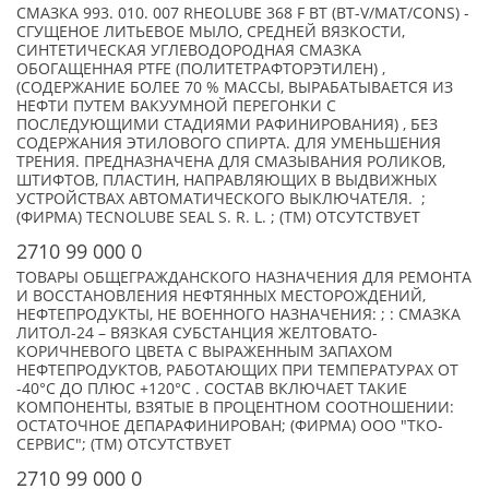
СМАЗКА 993. 010. 007 RHEOLUBE 368 F BT (BT-V/MAT/CONS) -
СГУЩЕНОЕ ЛИТЬЕВОЕ МЫЛО, СРЕДНЕЙ ВЯЗКОСТИ,
СИНТЕТИЧЕСКАЯ УГЛЕВОДОРОДНАЯ СМАЗКА
ОБОГАЩЕННАЯ PTFE (ПОЛИТЕТРАФТОРЭТИЛЕН) ,
(СОДЕРЖАНИЕ БОЛЕЕ 70 % МАССЫ, ВЫРАБАТЫВАЕТСЯ ИЗ
НЕФТИ ПУТЕМ ВАКУУМНОЙ ПЕРЕГОНКИ С
ПОСЛЕДУЮЩИМИ СТАДИЯМИ РАФИНИРОВАНИЯ) , БЕЗ
СОДЕРЖАНИЯ ЭТИЛОВОГО СПИРТА. ДЛЯ УМЕНЬШЕНИЯ
ТРЕНИЯ. ПРЕДНАЗНАЧЕНА ДЛЯ СМАЗЫВАНИЯ РОЛИКОВ,
ШТИФТОВ, ПЛАСТИН, НАПРАВЛЯЮЩИХ В ВЫДВИЖНЫХ
УСТРОЙСТВАХ АВТОМАТИЧЕСКОГО ВЫКЛЮЧАТЕЛЯ. ;
(ФИРМА) TECNOLUBE SEAL S. R. L. ; (TM) ОТСУТСТВУЕТ
2710 99 000 0
ТОВАРЫ ОБЩЕГРАЖДАНСКОГО НАЗНАЧЕНИЯ ДЛЯ РЕМОНТА
И ВОССТАНОВЛЕНИЯ НЕФТЯННЫХ МЕСТОРОЖДЕНИЙ,
НЕФТЕПРОДУКТЫ, НЕ ВОЕННОГО НАЗНАЧЕНИЯ: ; : СМАЗКА
ЛИТОЛ-24 – ВЯЗКАЯ СУБСТАНЦИЯ ЖЕЛТОВАТО-
КОРИЧНЕВОГО ЦВЕТА С ВЫРАЖЕННЫМ ЗАПАХОМ
НЕФТЕПРОДУКТОВ, РАБОТАЮЩИХ ПРИ ТЕМПЕРАТУРАХ ОТ
-40°С ДО ПЛЮС +120°С . СОСТАВ ВКЛЮЧАЕТ ТАКИЕ
КОМПОНЕНТЫ, ВЗЯТЫЕ В ПРОЦЕНТНОМ СООТНОШЕНИИ:
ОСТАТОЧНОЕ ДЕПАРАФИНИРОВАН; (ФИРМА) ООО "ТКО-
СЕРВИС"; (TM) ОТСУТСТВУЕТ
2710 99 000 0