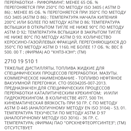
ПЕРЕРАБОТКИ - РИФОРМИНГ; МЕНЕЕ 65 ОБ. %
ПЕРЕГОНЯЕТСЯ ПРИ 250°С ПО МЕТОДУ ISO 3405 ( ASTM D
86) ; МЕНЕЕ 85 ОБ. % ПЕРЕГОНЯЕТСЯ ПРИ 350°С ПО МЕТОДУ
ISO 3405 (ASTM D 86) ; ТЕМПЕРАТУРА НАЧАЛА КИПЕНИЯ
200°С ИЛИ БОЛЕЕ ПО МЕТОДУ ASTM D 86; ТЕМПЕРАТУРА
ВСПЫШКИ В ОТКРЫТОМ ТИГЛЕ НЕ НИЖЕ 90°С ПО МЕТОДУ
ASTM D 92; ТЕМПЕРАТУРА ВСПЫШКИ В ЗАКРЫТОМ ТИГЛЕ
НЕ НИЖЕ 80°С ПО МЕТОДУ ASTM D 93; КОЛИЧЕСТВО
КЕРОСИНО-ГАЗОЙЛЕВЫХ ФРАКЦИЙ, ПЕРЕГОНЯЮЩИХСЯ ДО
350°С ПО МЕТОДУ ASTM D 1160, НЕ БОЛЕЕ 17 ОБ. %; ВЕС 8
500. 00 Т ; (ФИРМА) АО "КНПЗ-КЭН"; (TM)
2710 19 510 1
ТЯЖЕЛЫЕ ДИСТИЛЛЯТЫ, ТОПЛИВА ЖИДКИЕ ДЛЯ
СПЕЦИФИЧЕСКИХ ПРОЦЕССОВ ПЕРЕРАБОТКИ. МАЗУТЫ.
КОММЕРЧЕСКОЕ НАИМЕНОВАНИЕ - ТОПЛИВО НЕФТЯНОЕ
ВАКУУМНОЙ ПЕРЕГОНКИ. СТО 05034205-007-2013.
ПРЕДНАЗНАЧЕН ДЛЯ СПЕЦИФИЧЕСКИХ ПРОЦЕССОВ
ПЕРЕРАБОТКИ КАТАЛИТИЧЕСКИМ КРЕКИНГОМ; И/ИЛИ
ГИДРОКРЕКИНГОМ. В КОЛИЧЕСТВЕ 4977, 500 ТН.
КИНЕМАТИЧЕСКАЯ ВЯЗКОСТЬ ПРИ 50 ГР. С ПО МЕТОДУ
ASTM D 445 (АНАЛОГИЧНОМУ МЕТОДУ EN ISO 3104) - 53, 01.
ТЕМПЕРАТУРА ТЕКУЧЕСТИ ПО МЕТОДУ ASTM D 97
(АНАЛОГИЧНОМУ МЕТОДУ ISO 3016) - 36 ГР. С.
ТЕМПЕРАТУРА; (ФИРМА) ПАО "ОРСКНЕФТЕОРГСИНТЕЗ"; (TM)
ОТСУТСТВУЕТ