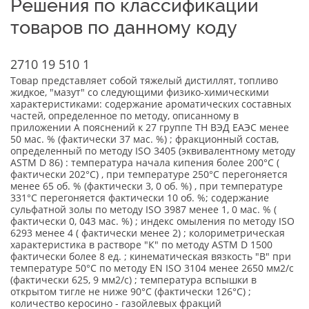
Решения по классификации
товаров по данному коду
2710 19 510 1
Товар представляет собой тяжелый дистиллят, топливо
жидкое, "мазут" со следующими физико-химическими
характеристиками: содержание ароматических составных
частей, определенное по методу, описанному в
приложении A пояснений к 27 группе ТН ВЭД ЕАЭС менее
50 мас. % (фактически 37 мас. %) ; фракционный состав,
определенный по методу ISO 3405 (эквивалентному методу
ASTM D 86) : температура начала кипения более 200°С (
фактически 202°С) , при температуре 250°С перегоняется
менее 65 об. % (фактически 3, 0 об. %) , при температуре
331°С перегоняется фактически 10 об. %; содержание
сульфатной золы по методу ISO 3987 менее 1, 0 мас. % (
фактически 0, 043 мас. %) ; индекс омыления по методу ISO
6293 менее 4 ( фактически менее 2) ; колориметрическая
характеристика в растворе "К" по методу ASTM D 1500
фактически более 8 ед. ; кинематическая вязкость "В" при
температуре 50°С по методу EN ISO 3104 менее 2650 мм2/с
(фактически 625, 9 мм2/с) ; температура вспышки в
открытом тигле не ниже 90°С (фактически 126°С) ;
количество керосино - газойлевых фракций