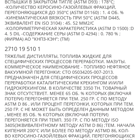
ВСПЫШКИ В ЗАКРЫТОМ ТИГЛЕ (ASTM D93) : 178°С;
-КОЛИЧЕСТВО КЕРОСИНО-ГАЗОЙЛЕВЫХ ФРАКЦИЙ,
ПЕРЕГОНЯЮЩИХСЯ ДО 350°С (ASTM D1160) : 1. 4 ОБ. %
-КИНЕМАТИЧЕСКАЯ ВЯЗКОСТЬ ПРИ 50°С (ASTM D445,
ЭКВИВАЛЕНТ EN ISO 3104) : 45. 52 ММ2/С
-КОЛОРИМЕТРИЧЕСКАЯ ХАРАКТЕРИСТИКА (ASTM D 1500) :D
4. 5 DIL -СОДЕРЖАНИЕ СЕРЫ (ASTM D 4294) : 0. 780 % ;
(ФИРМА) АО "КНПЗ-КЭН"; (TM)
2710 19 510 1
ТЯЖЕЛЫЕ ДИСТИЛЛЯТЫ, ТОПЛИВА ЖИДКИЕ ДЛЯ
СПЕЦИФИЧЕСКИХ ПРОЦЕССОВ ПЕРЕРАБОТКИ. МАЗУТЫ.
КОММЕРЧЕСКОЕ НАИМЕНОВАНИЕ - ТОПЛИВО НЕФТЯНОЕ
ВАКУУМНОЙ ПЕРЕГОНКИ; СТО 05034205-007-2013.
ПРЕДНАЗНАЧЕН ДЛЯ СПЕЦИФИЧЕСКИХ ПРОЦЕССОВ
ПЕРЕРАБОТКИ КАТАЛИТИЧЕСКИМ КРЕКИНГОМ И/ИЛИ
ГИДРОКРЕКИНГОМ. В КОЛИЧЕСТВЕ 3350 ТН. ТОВАРНЫЙ
ЗНАК ОТСУТСТВУЕТ. МЕНЕЕ 65 ОБ. % КОТОРЫХ (ВКЛЮЧАЯ
ПОТЕРИ) ПЕРЕГОНЯЕТСЯ ПРИ ТЕМ. 250 ГР. С ПО МЕТОДУ
ASTM D 86 , ИЛИ ПРОЦЕНТ ПЕРЕГОНКИ, КОТОРЫХ ПРИ ТЕМ.
250 ГР. С НЕ МОЖЕТ БЫТЬ ОПРЕДЕЛЕН ДАННЫМ МЕТОДОМ
, МЕНЕЕ 85 ОБ. % КОТОРЫХ (ВКЛЮЧАЯ ПОТЕРИ)
ПЕРЕГОНЯЕТСЯ ПРИ ТЕМП. 350 ГР. С ПО МЕТОДУ ISO
3405(ЭКВИВАЛЕНТНОМУ МЕТОДУ ASTM D 86) ;ТЕМ. НАЧАЛА
КИПЕНИЯ 200°С ИЛИ БОЛЕЕ ПО МЕТОДУ ASTMD 86, КОЛ-
ВО КЕРОСИНО-ГАЗОЙЛЕВЫХ ФРАКЦИЙ, ПЕРЕГОНЯЮЩИХСЯ