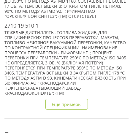
ДО 350°С ПО МЕТОДУ ASTMD 1160, СОСТАВЛЯЕТ НЕ БОЛЕЕ
17 ОБ. %, ТЕМ. ВСПЫШКИ В: ОТКРЫТОМ ТИГЛЕ НЕ НИЖЕ
90°С ПО МЕТОДУ ASTMD 92. ; (ФИРМА) ПАО
"ОРСКНЕФТЕОРГСИНТЕЗ"; (TM) ОТСУТСТВУЕТ
2710 19 510 1
ТЯЖЕЛЫЕ ДИСТИЛЛЯТЫ, ТОПЛИВА ЖИДКИЕ, ДЛЯ
СПЕЦИФИЧЕСКИХ ПРОЦЕССОВ ПЕРЕРАБОТКИ, МАЗУТЫ,
ТОПЛИВО НЕФТЯНОЕ ВАКУУМНОЙ ПЕРЕГОНКИ, КАЧЕСТВО
ПО КОНТРАКТНОЙ СПЕЦИФИКАЦИИ. НАИМЕНОВАНИЕ
ПРОЦЕССА ПЕРЕРАБОТКИ - РИФОРМИНГ. ; ПРОЦЕНТ
ПЕРЕГОНКИ ПРИ ТЕМПЕРАТУРЕ 250°С ПО МЕТОДУ ISO 3405
НЕ ОПРЕДЕЛЯЕТСЯ, 3 ОБ. % (ВКЛЮЧАЯ ПОТЕРИ)
ПЕРЕГОНЯЕТСЯ ПРИ ТЕМПЕРАТУРЕ 350°С ПО МЕТОДУ ISO
3405, ТЕМПЕРАТУРА ВСПЫШКИ В ЗАКРЫТОМ ТИГЛЕ 178 °С
ПО МЕТОДУ ASTM D 93, КИНЕМАТИЧЕСКАЯ ВЯЗКОСТЬ ПРИ
50; (ФИРМА) АО "КРАСНОДАРСКИЙ
НЕФТЕПЕРЕРАБАТЫВАЮЩИЙ ЗАВОД-
КРАСНОДАРЭКОНЕФТЬ"; (TM)
Еще примеры