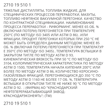
2710 19 510 1
ТЯЖЕЛЫЕ ДИСТИЛЛЯТЫ, ТОПЛИВА ЖИДКИЕ, ДЛЯ
СПЕЦИФИЧЕСКИХ ПРОЦЕССОВ ПЕРЕРАБОТКИ, МАЗУТЫ,
ТОПЛИВО НЕФТЯНОЕ ВАКУУМНОЙ ПЕРЕГОНКИ. КАЧЕСТВО
ПО КОНТРАКТНОЙ СПЕЦИФИКАЦИИ. НАИМЕНОВАНИЕ
ПРОЦЕССА ПЕРЕРАБОТКИ - РИФОРМИНГ. МЕНЕЕ 65 ОБ. %
(ВКЛЮЧАЯ ПОТЕРИ) ПЕРЕГОНЯЕТСЯ ПРИ ТЕМПЕРАТУРЕ
250°С (ПО МЕТОДУ ISO 3405 ИЛИ ASTM D 86) , ИЛИ
ФРАКЦИИ, ПРОЦЕНТ ПЕРЕГОНКИ КОТОРЫХ ПРИ 250 °С НЕ
МОЖЕТ БЫТЬ ОПРЕДЕЛЕН ДАННЫМ МЕТОДОМ; МЕНЕЕ 85
ОБ. % (ВКЛЮЧАЯ ПОТЕРИ) ПЕРЕГОНЯЕТСЯ ПРИ ТЕМПЕРАТУР
Е 350°С (ПО МЕТОДУ ISO 3405) , ТЕМПЕРАТУРА ВСПЫШКИ В
ЗАКРЫТОМ ТИГЛЕ ПО МЕТОДУ ASTM D 93,
КИНЕМАТИЧЕСКАЯ ВЯЗКОСТЬ ПРИ 50 °С ПО МЕТОДУ ISO
3104, КОЛОРИМЕТРИЧЕСКАЯ ХАРАКТЕРИСТИКА ПО МЕТОДУ
ASTM D 1500, ТЕМПЕРАТУРА НАЧАЛА КИПЕНИЯ 200°С ИЛИ
БОЛЕЕ ПО МЕТОДУ ASTM D 86, КОЛИЧЕСТВО КЕРОСИНО-
ГАЗОЙЛЕВЫХ ФРАКЦИЙ, ПЕРЕГОНЯЮЩИХСЯ ДО 350 °С ПО
МЕТОДУ ASTM D 1160 НЕ БОЛЕЕ 17 ОБ. %, ТЕМПЕРАТУРА
ВСПЫШКИ В ОТКРЫТОМ ТИГЛЕ НЕ НИЖЕ 90 °С ПО МЕТОДУ
ASTM D 92. ; (ФИРМА) АО "КРАСНОДАРСКИЙ
НЕФТЕПЕРЕРАБАТЫВАЮЩИЙ ЗАВОД-
КРАСНОДАРЭКОНЕФТЬ"; (TM)
2710 19 510 1