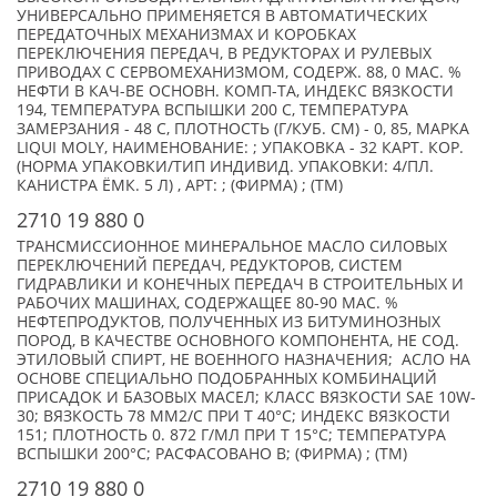
УНИВЕРСАЛЬНО ПРИМЕНЯЕТСЯ В АВТОМАТИЧЕСКИХ
ПЕРЕДАТОЧНЫХ МЕХАНИЗМАХ И КОРОБКАХ
ПЕРЕКЛЮЧЕНИЯ ПЕРЕДАЧ, В РЕДУКТОРАХ И РУЛЕВЫХ
ПРИВОДАХ С СЕРВОМЕХАНИЗМОМ, СОДЕРЖ. 88, 0 МАС. %
НЕФТИ В КАЧ-ВЕ ОСНОВН. КОМП-ТА, ИНДЕКС ВЯЗКОСТИ
194, ТЕМПЕРАТУРА ВСПЫШКИ 200 С, ТЕМПЕРАТУРА
ЗАМЕРЗАНИЯ - 48 С, ПЛОТНОСТЬ (Г/КУБ. СМ) - 0, 85, МАРКА
LIQUI MOLY, НАИМЕНОВАНИЕ: ; УПАКОВКА - 32 КАРТ. КОР.
(НОРМА УПАКОВКИ/ТИП ИНДИВИД. УПАКОВКИ: 4/ПЛ.
КАНИСТРА ЁМК. 5 Л) , АРТ: ; (ФИРМА) ; (TM)
2710 19 880 0
ТРАНСМИССИОННОЕ МИНЕРАЛЬНОЕ МАСЛО СИЛОВЫХ
ПЕРЕКЛЮЧЕНИЙ ПЕРЕДАЧ, РЕДУКТОРОВ, СИСТЕМ
ГИДРАВЛИКИ И КОНЕЧНЫХ ПЕРЕДАЧ В СТРОИТЕЛЬНЫХ И
РАБОЧИХ МАШИНАХ, СОДЕРЖАЩЕЕ 80-90 МАС. %
НЕФТЕПРОДУКТОВ, ПОЛУЧЕННЫХ ИЗ БИТУМИНОЗНЫХ
ПОРОД, В КАЧЕСТВЕ ОСНОВНОГО КОМПОНЕНТА, НЕ СОД.
ЭТИЛОВЫЙ СПИРТ, НЕ ВОЕННОГО НАЗНАЧЕНИЯ; АСЛО НА
ОСНОВЕ СПЕЦИАЛЬНО ПОДОБРАННЫХ КОМБИНАЦИЙ
ПРИСАДОК И БАЗОВЫХ МАСЕЛ; КЛАСС ВЯЗКОСТИ SAE 10W-
30; ВЯЗКОСТЬ 78 ММ2/С ПРИ Т 40°C; ИНДЕКС ВЯЗКОСТИ
151; ПЛОТНОСТЬ 0. 872 Г/МЛ ПРИ Т 15°C; ТЕМПЕРАТУРА
ВСПЫШКИ 200°C; РАСФАСОВАНО В; (ФИРМА) ; (TM)
2710 19 880 0