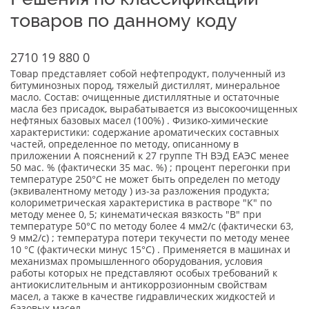
товаров по данному коду
2710 19 880 0
Товар представляет собой нефтепродукт, полученный из
битуминозных пород, тяжелый дистиллят, минеральное
масло. Состав: очищенные дистиллятные и остаточные
масла без присадок, вырабатывается из высокоочищенных
нефтяных базовых масел (100%) . Физико-химические
характеристики: содержание ароматических составных
частей, определенное по методу, описанному в
приложении A пояснений к 27 группе ТН ВЭД ЕАЭС менее
50 мас. % (фактически 35 мас. %) ; процент перегонки при
температуре 250°С не может быть определен по методу
(эквивалентному методу ) из-за разложения продукта;
колориметрическая характеристика в растворе "К" по
методу менее 0, 5; кинематическая вязкость "В" при
температуре 50°С по методу более 4 мм2/с (фактически 63,
9 мм2/с) ; температура потери текучести по методу менее
10 °С (фактически минус 15°С) . Применяется в машинах и
механизмах промышленного оборудования, условия
работы которых не представляют особых требований к
антиокислительным и антикоррозионным свойствам
масел, а также в качестве гидравлических жидкостей и
базовых масел.