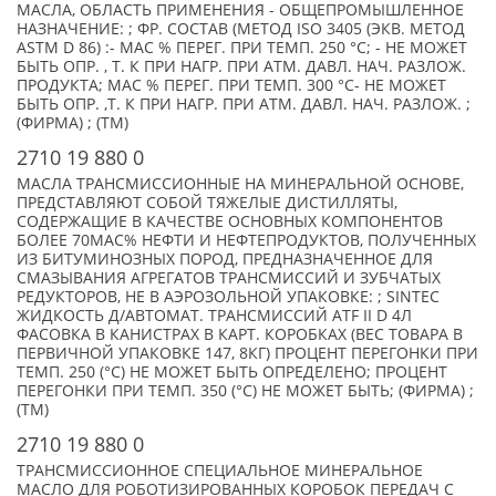
МАСЛА, ОБЛАСТЬ ПРИМЕНЕНИЯ - ОБЩЕПРОМЫШЛЕННОЕ
НАЗНАЧЕНИЕ: ; ФР. СОСТАВ (МЕТОД ISO 3405 (ЭКВ. МЕТОД
ASTM D 86) :- МАС % ПЕРЕГ. ПРИ ТЕМП. 250 °С; - НЕ МОЖЕТ
БЫТЬ ОПР. , Т. К ПРИ НАГР. ПРИ АТМ. ДАВЛ. НАЧ. РАЗЛОЖ.
ПРОДУКТА; МАС % ПЕРЕГ. ПРИ ТЕМП. 300 °С- НЕ МОЖЕТ
БЫТЬ ОПР. ,Т. К ПРИ НАГР. ПРИ АТМ. ДАВЛ. НАЧ. РАЗЛОЖ. ;
(ФИРМА) ; (TM)
2710 19 880 0
МАСЛА ТРАНСМИССИОННЫЕ НА МИНЕРАЛЬНОЙ ОСНОВЕ,
ПРЕДСТАВЛЯЮТ СОБОЙ ТЯЖЕЛЫЕ ДИСТИЛЛЯТЫ,
СОДЕРЖАЩИЕ В КАЧЕСТВЕ ОСНОВНЫХ КОМПОНЕНТОВ
БОЛЕЕ 70МАС% НЕФТИ И НЕФТЕПРОДУКТОВ, ПОЛУЧЕННЫХ
ИЗ БИТУМИНОЗНЫХ ПОРОД, ПРЕДНАЗНАЧЕННОЕ ДЛЯ
СМАЗЫВАНИЯ АГРЕГАТОВ ТРАНСМИССИЙ И ЗУБЧАТЫХ
РЕДУКТОРОВ, НЕ В АЭРОЗОЛЬНОЙ УПАКОВКЕ: ; SINTEC
ЖИДКОСТЬ Д/АВТОМАТ. ТРАНСМИССИЙ ATF II D 4Л
ФАСОВКА В КАНИСТРАХ В КАРТ. КОРОБКАХ (ВЕС ТОВАРА В
ПЕРВИЧНОЙ УПАКОВКЕ 147, 8КГ) ПРОЦЕНТ ПЕРЕГОНКИ ПРИ
ТЕМП. 250 (°С) НЕ МОЖЕТ БЫТЬ ОПРЕДЕЛЕНО; ПРОЦЕНТ
ПЕРЕГОНКИ ПРИ ТЕМП. 350 (°С) НЕ МОЖЕТ БЫТЬ; (ФИРМА) ;
(TM)
2710 19 880 0
ТРАНСМИССИОННОЕ СПЕЦИАЛЬНОЕ МИНЕРАЛЬНОЕ
МАСЛО ДЛЯ РОБОТИЗИРОВАННЫХ КОРОБОК ПЕРЕДАЧ С