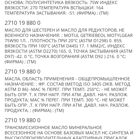
ОСНОВА: ПОЛУСИНТЕТИКА ВЯЗКОСТЬ: 75W ИНДЕКС
ВЯЗКОСТИ: 270 ТЕМПЕРАТУРА ВСПЫШКИ: 164
ТЕМПЕРАТУРА ЗАСТЫВАНИЯ: -51; (ФИРМА) ; (TM)
2710 19 880 0
МАСЛО ДЛЯ ШЕСТЕРЕН И МАСЛО ДЛЯ РЕДУКТОРОВ, НЕ
ВОЕННОГО НАЗНАЧЕНИЯ: ; MOTUL GETRIEBEOL MOTYLGEAR
75W90 1Л. , ПЛОТНОСТЬ ПРИ 20°C (ASTM D1298) 0. 859,
ВЯЗКОСТЬ ПРИ 100°C (ASTM D445) 17. 1 ММ2/С, ИНДЕКС
ВЯЗКОСТИ (ASTM D2270) 165. 0, ТОЧКА ЗАСТЫВАНИЯ (ASTM
D97) -42. 0 °C, ТОЧКА ВОЗГОРАНИЯ (ASTM D92 ) 216. 0 °C;
(ФИРМА) ; (TM)
2710 19 880 0
МАСЛА, ОБЛАСТЬ ПРИМЕНЕНИЯ - ОБЩЕПРОМЫШЛЕННОЕ
НАЗНАЧЕНИЕ: ; ФР. СОСТАВ (МЕТОД ISO 3405 (ЭКВ. МЕТОД
ASTM D 86) -МАС % ПЕРЕГ. ПРИ ТЕМП. 250°С; - НЕ МОЖЕТ
БЫТЬ ОПР. Т. К ПРИ НАГР. ПРИ АТМ. ДАВЛ. НАЧ. РАЗЛОЖ.
ПРОДУКТА; МАС % ПЕРЕГ. ПРИ ТЕМП. 300 °С- НЕ МОЖЕТ
БЫТЬ ОПР. ,Т. К ПРИ НАГР. ПРИ АТМ. ДАВЛ. НАЧ. РАЗЛОЖ.
ПРОДУКТА; ; (ФИРМА) ; (TM)
2710 19 880 0
ТРАНСМИССИОННОЕ МАСЛО МИНЕРАЛЬНОЕ
ВСЕСЕЗОННОЕ НА ОСНОВЕ БАЗОВЫХ МАСЕЛ НС-СИНТЕЗА И
ВЫСОКОПРОИЗВОДИТЕЛЬНЫХ АДАПТИВНЫХ ПРИСАДОК,