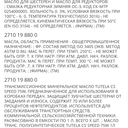
МАСЛО ДЛЯ ШЕСТЕРЕН И МАСЛО ДЛЯ РЕДУКТОРОВ:
; СМАЗКА РЕДУКТОРНАЯ ЗИМНЯЯ ОС-З, КОД СК-МТР
0254000005. ЗОЛЬНОСТЬ 0. 3%, УСЛОВНАЯ ВЯЗКОСТЬ ПРИ
100°С - 6. 0. ТЕМПЕРАТУРА ТЕКУЧЕСТИ(ISO 3016) - НЕ
ОПРЕДЕЛЯЕТСЯ, КИНЕМАТИЧЕСКАЯ ВЯЗКОСТЬ ПРИ 50°С
(EN ISO 3104) - НЕ ОПРЕДЕЛЯЕТСЯ; ; (ФИРМА) ; (TM)
2710 19 880 0
МАСЛА, ОБЛАСТЬ ПРИМЕНЕНИЯ - ОБЩЕПРОМЫШЛЕННОЕ
НАЗНАЧЕНИЕ: ; ФР. СОСТАВ (МЕТОД ISO 3405 (ЭКВ. МЕТОД
ASTM D 86) -МАС % ПЕРЕГ. ПРИ ТЕМП. 250°С; - НЕ МОЖЕТ
БЫТЬ ОПР. Т. К ПРИ НАГР. ПРИ АТМ. ДАВЛ. НАЧ. РАЗЛОЖ.
ПРОДУКТА; МАС % ПЕРЕГ. ПРИ ТЕМП. 300 °С- НЕ МОЖЕТ
БЫТЬ ОПР. ,Т. К ПРИ НАГР. ПРИ АТМ. ДАВЛ. НАЧ. РАЗЛОЖ.
ПРОДУКТА; ; (ФИРМА) ; (TM)
2710 19 880 0
ТРАНСМИССИОННОЕ МИНЕРАЛЬНОЕ МАСЛО TUTELA CS
SPEED 75W, ПРЕДНАЗНАЧЕННОЕ ДЛЯ ИСПОЛЬЗОВАНИЯ В
КОРОБКАХ ПЕРЕДАЧ. ЗАЩИЩАЕТ ЗУБЧАТЫЕ ШЕСТЕРНИ ОТ
ЗАЕДАНИЯ И ИЗНОСА. СОДЕРЖИТ 70 ИЛИ БОЛЕЕ
ПРОЦЕНТОВ НЕФТЕПРОДУКТОВ. ИСПОЛЬЗУЕТСЯ ДЛЯ
ОБСЛУЖИВАНИЯ ТРАНСПОРТНЫХ СРЕДСТВ,
КОММУНАЛЬНОЙ, СЕЛЬСКОХОЗЯЙСТВЕННОЙ ТЕХНИКИ.
РАСФАСОВАНО В ЕМКОСТИ ПО 1 Л. ВСЕГО X ШТ. ; МАСЛО
ТРАНС. ПОЛУСИНТЕТИЧЕСКОЕ TUTELA CS SPEED 75W 1Л