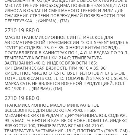
СМАЗЫВАНИЯ, КОГДА ВСЛЕДСТВИЕ ВЫСОКИХ НАГРУЗОК В
МЕСТАХ ТРЕНИЯ НЕОБХОДИМА ПОВЫШЕННАЯ ЗАЩИТА ОТ
ИЗНОСА В ОБЛАСТИ СМЕШАННОГО ТРЕНИЯ И /ИЛИ ДЛЯ
СНИЖЕНИЯ СТЕПЕНИ ПОВРЕЖДЕНИЙ ПОВЕРХНОСТИ ПРИ
ПЕРЕГРУЗКАХ. ; (ФИРМА) ; (TM)
2710 19 880 0
МАСЛО ТРАНСМИССИОННОЕ СИНТЕТИЧЕСКОЕ ДЛЯ
АВТОМАТИЧЕСКОЙ ТРАНСМИССИИ "S-OIL SEVEN" МОДЕЛЬ
"CVTF" (С СОДЕРЖ. 75. 0 ~ 85. 0 НЕФТИ БИТУМ ПОРОД) ,
ПОСТАВЛЯЕТСЯ В КАНИСТРАХ ПО 1, 4 Л. И ВЕДРАХ ПО 20 Л.
ТЕМПЕРАТУРА ВСПЫШКИ 214 С; ТЕМПЕРАТУРА
ЗАСТЫВАНИЯ -40 С; ИНДЕКС ВЯЗКОСТИ 185;
КИНЕМАТИЧЕСКАЯ ВЯЗКОСТЬ ПРИ 40`C = 35. 96;
КИСЛОТНОЕ ЧИСЛО ОТСУТСТВУЕТ. ИЗГОТОВИТЕЛЬ S-OIL
TOTAL LUBRICANTS CO. , LTD, ТОВАРНЫЙ ЗНАК S-OIL SEVEN,
МАРКА CVTF, НЕ ЯВЛЯЕТСЯ ВОЕННОЙ ПРОДУКЦИЕЙ. КОЛ-
ВО 1920 Л. ; (ФИРМА) ; (TM)
2710 19 880 0
ТРАНСМИССИОННОЕ МАСЛО МИНЕРАЛЬНОЕ
ВСЕСЕЗОННОЕ ДЛЯ ВЫСОКОНАГРУЖЕННЫХ
МЕХАНИЧЕСКИХ ПЕРЕДАЧ И ДИФФЕРЕНЦИАЛОВ, СОДЕРЖ.
93, 5 МАС. % НЕФТИ В КАЧ-ВЕ ОСНОВН. КОМП-ТА, ИНДЕКС
ВЯЗКОСТИ 100, ТЕМПЕРАТУРА ВСПЫШКИ 210 С,
ТЕМПЕРАТУРА ЗАСТЫВАНИЯ -18 С, ПЛОТНОСТЬ (Г/КУБ. СМ) -