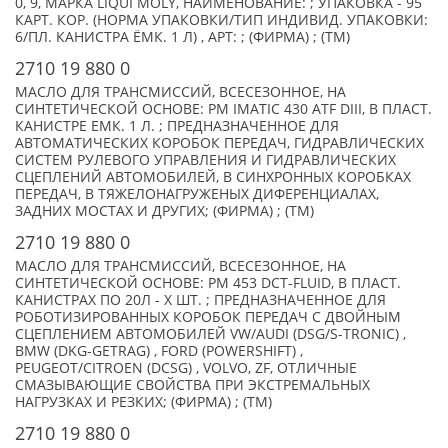
0, 9, МАРКА LIQUI MOLY, НАИМЕНОВАНИЕ: ; УПАКОВКА - 95
КАРТ. КОР. (НОРМА УПАКОВКИ/ТИП ИНДИВИД. УПАКОВКИ:
6/ПЛ. КАНИСТРА ЁМК. 1 Л) , АРТ: ; (ФИРМА) ; (TM)
2710 19 880 0
МАСЛО ДЛЯ ТРАНСМИССИЙ, ВСЕСЕЗОННОЕ, НА
СИНТЕТИЧЕСКОЙ ОСНОВЕ: PM IMATIC 430 ATF DIII, В ПЛАСТ.
КАНИСТРЕ ЕМК. 1 Л. ; ПРЕДНАЗНАЧЕННОЕ ДЛЯ
АВТОМАТИЧЕСКИХ КОРОБОК ПЕРЕДАЧ, ГИДРАВЛИЧЕСКИХ
СИСТЕМ РУЛЕВОГО УПРАВЛЕНИЯ И ГИДРАВЛИЧЕСКИХ
СЦЕПЛЕНИЙ АВТОМОБИЛЕЙ, В СИНХРОННЫХ КОРОБКАХ
ПЕРЕДАЧ, В ТЯЖЕЛОНАГРУЖЕНЫХ ДИФЕРЕНЦИАЛАХ,
ЗАДНИХ МОСТАХ И ДРУГИХ; (ФИРМА) ; (TM)
2710 19 880 0
МАСЛО ДЛЯ ТРАНСМИССИЙ, ВСЕСЕЗОННОЕ, НА
СИНТЕТИЧЕСКОЙ ОСНОВЕ: PM 453 DCT-FLUID, В ПЛАСТ.
КАНИСТРАХ ПО 20Л - X ШТ. ; ПРЕДНАЗНАЧЕННОЕ ДЛЯ
РОБОТИЗИРОВАННЫХ КОРОБОК ПЕРЕДАЧ С ДВОЙНЫМ
СЦЕПЛЕНИЕМ АВТОМОБИЛЕЙ VW/AUDI (DSG/S-TRONIC) ,
BMW (DKG-GETRAG) , FORD (POWERSHIFT) ,
PEUGEOT/CITROEN (DCSG) , VOLVO, ZF, ОТЛИЧНЫЕ
СМАЗЫВАЮЩИЕ СВОЙСТВА ПРИ ЭКСТРЕМАЛЬНЫХ
НАГРУЗКАХ И РЕЗКИХ; (ФИРМА) ; (TM)
2710 19 880 0