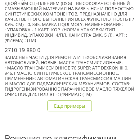
ДВОЙНЫМ СЦЕПЛЕНИЕМ (DSG) - ВЫСОКОКАЧЕСТВЕННЫЙ
СМАЗЫВАЮЩИЙ МАТЕРИАЛ НА БАЗЕ < НС> И ПОЛНОСТЬЮ
СИНТЕТИЧЕСКИХ КОМПОНЕНТОВ, ПРЕДНАЗНАЧЕНО ДЛЯ
КАЧЕСТВЕННОГО ВЫПОЛНЕНИЯ ВСЕХ ФУНК, ПЛОТНОСТЬ (Г/
КУБ. СМ) - 0, 845, МАРКА LIQUI MOLY, НАИМЕНОВАНИЕ:
; УПАКОВКА - 1 КАРТ. КОР. (НОРМА УПАКОВКИ/ТИП
ИНДИВИД. УПАКОВКИ: 4/ПЛ. КАНИСТРА ЁМК. 5 Л) , АРТ: ;
(ФИРМА) ; (TM)
2710 19 880 0
ЗАПАСНЫЕ ЧАСТИ ДЛЯ РЕМОНТА И ТЕХОБСЛУЖИВАНИЯ
АВТОМОБИЛЕЙ, НОВЫЕ: МАСЛА ТРАНСМИССИОННЫЕ:
; МАСЛО ТРАНСМИССИОННОЕ 76 SUPER ATF DEXRON III 0.
946Л МАСЛО СИНТЕТИЧЕСКОЕ ТРАНСМИССИОННОЕ.
ПРИМЕНЕНИЕ: АВТОМАТИЧЕСКАЯ ТРАНСМИССИЯ МАШИН
И МАСЛО ДЛЯ ГИДРАВЛИЧЕСКИХ МЕХАНИЗМОВ. СОСТАВ:
ГИДРОГЕНИЗИРОВАННОЕ ПАРАФИНОВОЕ МАСЛО ТЯЖЕЛОЙ
ОЧИСТКИ, ДИСТИЛЛЯТ -; (ФИРМА) ; (TM)
Еще примеры
Решения по классификации