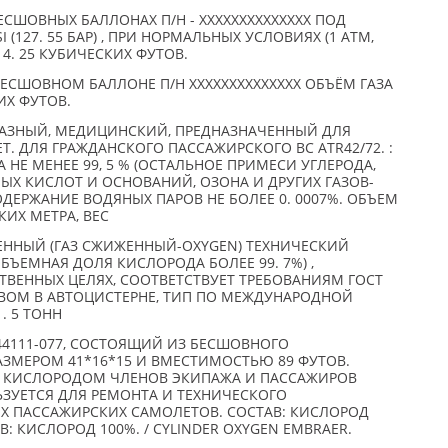
ЕСШОВНЫХ БАЛЛОНАХ П/Н - XXXXXXXXXXXXXX ПОД
(127. 55 БАР) , ПРИ НОРМАЛЬНЫХ УСЛОВИЯХ (1 АТМ,
 4. 25 КУБИЧЕСКИХ ФУТОВ.
ЕСШОВНОМ БАЛЛОНЕ П/Н XXXXXXXXXXXXXX ОБЪЁМ ГАЗА
КИХ ФУТОВ.
АЗНЫЙ, МЕДИЦИНСКИЙ, ПРЕДНАЗНАЧЕННЫЙ ДЛЯ
Т. ДЛЯ ГРАЖДАНСКОГО ПАССАЖИРСКОГО ВС ATR42/72. :
 НЕ МЕНЕЕ 99, 5 % (ОСТАЛЬНОЕ ПРИМЕСИ УГЛЕРОДА,
ЫХ КИСЛОТ И ОСНОВАНИЙ, ОЗОНА И ДРУГИХ ГАЗОВ-
ОДЕРЖАНИЕ ВОДЯНЫХ ПАРОВ НЕ БОЛЕЕ 0. 0007%. ОБЪЕМ
КИХ МЕТРА, ВЕС
ННЫЙ (ГАЗ СЖИЖЕННЫЙ-OXYGEN) ТЕХНИЧЕСКИЙ
БЪЕМНАЯ ДОЛЯ КИСЛОРОДА БОЛЕЕ 99. 7%) ,
ТВЕННЫХ ЦЕЛЯХ, СООТВЕТСТВУЕТ ТРЕБОВАНИЯМ ГОСТ
ИВОМ В АВТОЦИСТЕРНЕ, ТИП ПО МЕЖДУНАРОДНОЙ
. 5 ТОНН
4111-077, СОСТОЯЩИЙ ИЗ БЕСШОВНОГО
ЗМЕРОМ 41*16*15 И ВМЕСТИМОСТЬЮ 89 ФУТОВ.
Я КИСЛОРОДОМ ЧЛЕНОВ ЭКИПАЖА И ПАССАЖИРОВ
ЗУЕТСЯ ДЛЯ РЕМОНТА И ТЕХНИЧЕСКОГО
 ПАССАЖИРСКИХ САМОЛЕТОВ. СОСТАВ: КИСЛОРОД
В: КИСЛОРОД 100%. / CYLINDER OXYGEN EMBRAER.