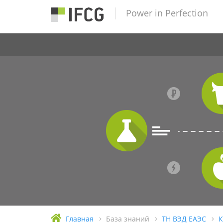
Power in Perfection
Главная
База знаний
ТН ВЭД ЕАЭС
К