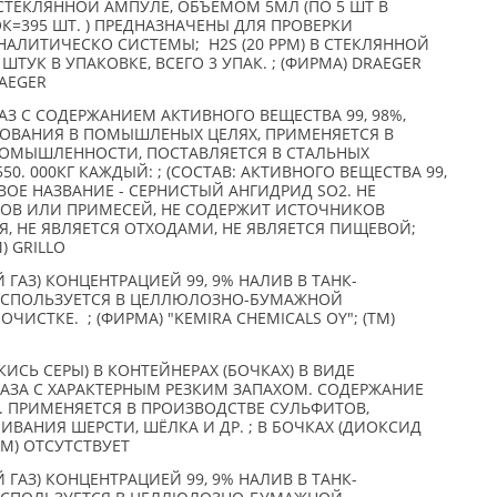
ТЕКЛЯННОЙ АМПУЛЕ, ОБЪЕМОМ 5МЛ (ПО 5 ШТ В
ОК=395 ШТ. ) ПРЕДНАЗНАЧЕНЫ ДЛЯ ПРОВЕРКИ
АЛИТИЧЕСКО СИСТЕМЫ; H2S (20 PPM) В СТЕКЛЯННОЙ
ТУК В УПАКОВКЕ, ВСЕГО 3 УПАК. ; (ФИРМА) DRAEGER
RAEGER
АЗ С СОДЕРЖАНИЕМ АКТИВНОГО ВЕЩЕСТВА 99, 98%,
ОВАНИЯ В ПОМЫШЛЕНЫХ ЦЕЛЯХ, ПРИМЕНЯЕТСЯ В
МЫШЛЕННОСТИ, ПОСТАВЛЯЕТСЯ В СТАЛЬНЫХ
. 000КГ КАЖДЫЙ: ; (СОСТАВ: АКТИВНОГО ВЕЩЕСТВА 99,
ГОВОЕ НАЗВАНИЕ - СЕРНИСТЫЙ АНГИДРИД SO2. НЕ
ОВ ИЛИ ПРИМЕСЕЙ, НЕ СОДЕРЖИТ ИСТОЧНИКОВ
, НЕ ЯВЛЯЕТСЯ ОТХОДАМИ, НЕ ЯВЛЯЕТСЯ ПИЩЕВОЙ;
) GRILLO
ГАЗ) КОНЦЕНТРАЦИЕЙ 99, 9% НАЛИВ В ТАНК-
, ИСПОЛЬЗУЕТСЯ В ЦЕЛЛЮЛОЗНО-БУМАЖНОЙ
СТКЕ. ; (ФИРМА) "KEMIRA CHEMICALS OY"; (TM)
ИСЬ СЕРЫ) В КОНТЕЙНЕРАХ (БОЧКАХ) В ВИДЕ
АЗА С ХАРАКТЕРНЫМ РЕЗКИМ ЗАПАХОМ. СОДЕРЖАНИЕ
. ПРИМЕНЯЕТСЯ В ПРОИЗВОДСТВЕ СУЛЬФИТОВ,
ВАНИЯ ШЕРСТИ, ШЁЛКА И ДР. ; В БОЧКАХ (ДИОКСИД
(TM) ОТСУТСТВУЕТ
ГАЗ) КОНЦЕНТРАЦИЕЙ 99, 9% НАЛИВ В ТАНК-