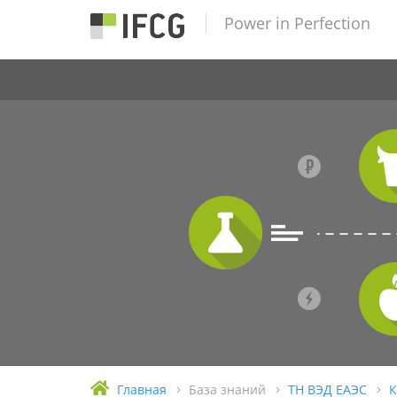
Power in Perfection
Главная
База знаний
ТН ВЭД ЕАЭС
К