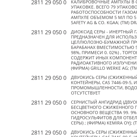
2811 29 050 0
КАЛИБРОВОЧНЫЕ АМПУЛЫ В С
УПАКОВКЕ. ВСЕГО 79 УПАКОВ
РАБОТОСПОСОБНОСТИ ГАЗОАН
АМПУЛЕ ОБЪЕМОМ 5 МЛ ПО 5 Ш
SAFETY AG & CO. KGAA; (TM) D
2811 29 050 0
ДИОКСИД СЕРЫ - ИНЕРТНЫЙ Г
ПРЕДНАЗНАЧЕН ДЛЯ ИСПОЛЬЗ
ЦЕЛЛЮЛОЗНО-БУМАЖНОЙ ПРО
БАРАБАНАХ ВМЕСТИМОСТЬЮ 550
98%, ПРИМЕСИ 0. 02%) , ТОР
СОДЕРЖИТ ИНЫХ КОМПОНЕНТ
РАДИОАКТИВНОГО ИЗЛУЧЕНИЯ
(ФИРМА) GRILLO WERKE AG; (TM
2811 29 050 0
ДВУОКИСЬ СЕРЫ (СЖИЖЕННЫЙ 
КОНТЕЙНЕРЫ, CAS 7446-09-5
ПРОМОМЫШЛЕННОСТИ, ВОДООЧИ
ОТСУТСТВУЕТ
2811 29 050 0
СЕРНИСТЫЙ АНГИДРИД (ДВУОК
БЕСЦВЕТНОГО СЖИЖЕННОГО Г
ОСНОВНОГО ВЕЩЕСТВА 99. 9%
ГИДРОСУЛЬФИТОВ ДЛЯ ОТБЕЛИ
СЕРЫ) ; (ФИРМА) KEMIRA OYJ; 
2811 29 050 0
ДВУОКИСЬ СЕРЫ (СЖИЖЕННЫЙ 