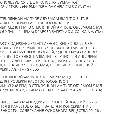
, ИСПОЛЬЗУЕТСЯ В ЦЕЛЛЮЛОЗНО-БУМАЖНОЙ
СТКЕ. ; (ФИРМА) "KEMIRA CHEMICALS OY"; (TM)
ТЕКЛЯННОЙ АМПУЛЕ ОБЪЕМОМ 5МЛ (ПО 5ШТ. В
Ы ДЛЯ ПРОВЕРКИ РАБОТОСПОСОБНОСТИ
Ы; CL2 (8 PPM) В СТЕКЛЯННОЙ АМПУЛЕ ОБЪЕМОМ 5 МЛ
6 УПАК. ; (ФИРМА) DRAEGER SAFETY AG & CO. KG A A; (TM)
АЗ С СОДЕРЖАНИЕМ АКТИВНОГО ВЕЩЕСТВА 99, 98%,
ОВАНИЯ В ПРОМЫШЛЕНЫХ ЦЕЛЯХ, ПОСТАВЛЯЕТСЯ В
ОСТЬЮ 550. 000КГ КАЖДЫЙ, : ; (СОСТАВ: АКТИВНОГО
0. 02%) , ТОРГОВОЕ НАЗВАНИЕ - СЕРНИСТЫЙ АНГИДРИД.
НТОВ ИЛИ ПРИМЕСЕЙ, НЕ СОДЕРЖИТ ИСТОЧНИКОВ
, НЕЯВЛЯЕТСЯ ОТХОДАМИ, НЕ ЯВЛЯЕТСЯ ПИЩЕВОЙ
ERKE AG; (TM) GRILLO
ТЕКЛЯННОЙ АМПУЛЕ ОБЪЕМОМ 5МЛ (ПО 5ШТ. В
Ы ДЛЯ ПРОВЕРКИ РАБОТОСПОСОБНОСТИ
Ы; CL2 (8 PPM) В СТЕКЛЯННОЙ АМПУЛЕ ОБЪЕМОМ 5 МЛ
 2 УПАКОВКИ; (ФИРМА) DRAEGER SAFETY AG & CO. KG A A;
ЕВАЯ ДОБАВКА: АНГИДРИД СЕРНИСТЫЙ ЖИДКИЙ (Е220)
ЕТСЯ В КАЧЕСТВЕ ОТБЕЛИВАТЕЛЯ И КОНСЕРВАНТА В
НОСТИ. СОДЕРЖАНИЕ ОСНОВНОГО ВЕЩЕСТВА 99. 9%.