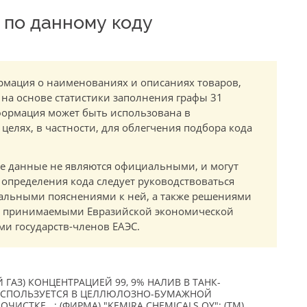
по данному коду
мация о наименованиях и описаниях товаров,
 на основе статистики заполнения графы 31
ормация может быть использована в
елях, в частности, для облегчения подбора кода
.
е данные не являются официальными, и могут
 определения кода следует руководствоваться
альными пояснениями к ней, а также решениями
в, принимаемыми Евразийской экономической
и государств-членов ЕАЭС.
ГАЗ) КОНЦЕНТРАЦИЕЙ 99, 9% НАЛИВ В ТАНК-
, ИСПОЛЬЗУЕТСЯ В ЦЕЛЛЮЛОЗНО-БУМАЖНОЙ
СТКЕ. ; (ФИРМА) "KEMIRA CHEMICALS OY"; (TM)