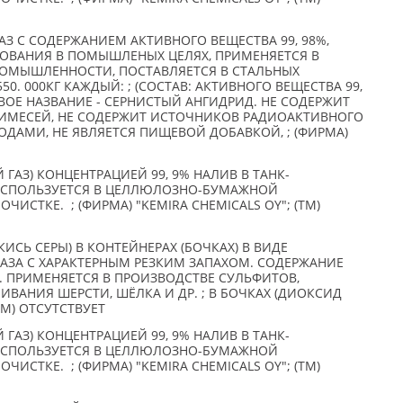
АЗ С СОДЕРЖАНИЕМ АКТИВНОГО ВЕЩЕСТВА 99, 98%,
ОВАНИЯ В ПОМЫШЛЕНЫХ ЦЕЛЯХ, ПРИМЕНЯЕТСЯ В
МЫШЛЕННОСТИ, ПОСТАВЛЯЕТСЯ В СТАЛЬНЫХ
. 000КГ КАЖДЫЙ: ; (СОСТАВ: АКТИВНОГО ВЕЩЕСТВА 99,
ГОВОЕ НАЗВАНИЕ - СЕРНИСТЫЙ АНГИДРИД. НЕ СОДЕРЖИТ
ИМЕСЕЙ, НЕ СОДЕРЖИТ ИСТОЧНИКОВ РАДИОАКТИВНОГО
ОДАМИ, НЕ ЯВЛЯЕТСЯ ПИЩЕВОЙ ДОБАВКОЙ, ; (ФИРМА)
ГАЗ) КОНЦЕНТРАЦИЕЙ 99, 9% НАЛИВ В ТАНК-
, ИСПОЛЬЗУЕТСЯ В ЦЕЛЛЮЛОЗНО-БУМАЖНОЙ
СТКЕ. ; (ФИРМА) "KEMIRA CHEMICALS OY"; (TM)
ИСЬ СЕРЫ) В КОНТЕЙНЕРАХ (БОЧКАХ) В ВИДЕ
АЗА С ХАРАКТЕРНЫМ РЕЗКИМ ЗАПАХОМ. СОДЕРЖАНИЕ
. ПРИМЕНЯЕТСЯ В ПРОИЗВОДСТВЕ СУЛЬФИТОВ,
ВАНИЯ ШЕРСТИ, ШЁЛКА И ДР. ; В БОЧКАХ (ДИОКСИД
(TM) ОТСУТСТВУЕТ
ГАЗ) КОНЦЕНТРАЦИЕЙ 99, 9% НАЛИВ В ТАНК-
, ИСПОЛЬЗУЕТСЯ В ЦЕЛЛЮЛОЗНО-БУМАЖНОЙ
СТКЕ. ; (ФИРМА) "KEMIRA CHEMICALS OY"; (TM)