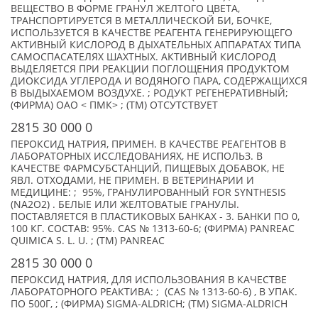
ВЕЩЕСТВО В ФОРМЕ ГРАНУЛ ЖЕЛТОГО ЦВЕТА,
ТРАНСПОРТИРУЕТСЯ В МЕТАЛЛИЧЕСКОЙ БИ, БОЧКЕ,
ИСПОЛЬЗУЕТСЯ В КАЧЕСТВЕ РЕАГЕНТА ГЕНЕРИРУЮЩЕГО
АКТИВНЫЙ КИСЛОРОД В ДЫХАТЕЛЬНЫХ АППАРАТАХ ТИПА
САМОСПАСАТЕЛЯХ ШАХТНЫХ. АКТИВНЫЙ КИСЛОРОД
ВЫДЕЛЯЕТСЯ ПРИ РЕАКЦИИ ПОГЛОЩЕНИЯ ПРОДУКТОМ
ДИОКСИДА УГЛЕРОДА И ВОДЯНОГО ПАРА, СОДЕРЖАЩИХСЯ
В ВЫДЫХАЕМОМ ВОЗДУХЕ. ; РОДУКТ РЕГЕНЕРАТИВНЫЙ;
(ФИРМА) ОАО < ПМК> ; (TM) ОТСУТСТВУЕТ
2815 30 000 0
ПЕРОКСИД НАТРИЯ, ПРИМЕН. В КАЧЕСТВЕ РЕАГЕНТОВ В
ЛАБОРАТОРНЫХ ИССЛЕДОВАНИЯХ, НЕ ИСПОЛЬЗ. В
КАЧЕСТВЕ ФАРМСУБСТАНЦИЙ, ПИЩЕВЫХ ДОБАВОК, НЕ
ЯВЛ. ОТХОДАМИ, НЕ ПРИМЕН. В ВЕТЕРИНАРИИ И
МЕДИЦИНЕ: ; 95%, ГРАНУЛИРОВАННЫЙ FOR SYNTHESIS
(NA2O2) . БЕЛЫЕ ИЛИ ЖЕЛТОВАТЫЕ ГРАНУЛЫ.
ПОСТАВЛЯЕТСЯ В ПЛАСТИКОВЫХ БАНКАХ - 3. БАНКИ ПО 0,
100 КГ. СОСТАВ: 95%. CAS № 1313-60-6; (ФИРМА) PANREAC
QUIMICA S. L. U. ; (TM) PANREAC
2815 30 000 0
ПЕРОКСИД НАТРИЯ, ДЛЯ ИСПОЛЬЗОВАНИЯ В КАЧЕСТВЕ
ЛАБОРАТОРНОГО РЕАКТИВА: ; (CAS № 1313-60-6) , В УПАК.
ПО 500Г, ; (ФИРМА) SIGMA-ALDRICH; (TM) SIGMA-ALDRICH