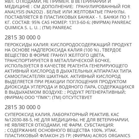
ЯВЛ. ОТХОДАМИ, НЕ ПРИМЕН. В ВЕТЕРИНАРИИ И
МЕДИЦИНЕ : СМ ДОПОЛНЕНИЕ; ГРАНУЛИРОВАННЫЙ FOR
ANALYSIS (NA2O2) . БЕЛЫЕ ИЛИ ЖЕЛТОВАТЫЕ ГРАНУЛЫ.
ПОСТАВЛЯЕТСЯ В ПЛАСТИКОВЫХ БАНКАХ - 1. БАНКИ ПО 1
КГ. СОСТАВ: 95% CAS НОМЕР: 1313-60-6; (ФИРМА) PANREAC
QUIMICA S. L. U. ; (TM) PANREAC
2815 30 000 0
ПЕРОКСИДЫ КАЛИЯ: КИСЛОРОДОСОДЕРЖАЩИЙ ПРОДУКТ
НА ОСНОВЕ НАДПЕРОКСИДА КАЛИЯ (100 %) , ТВЕРДОЕ
ВЕЩЕСТВО В ФОРМЕ ГРАНУЛ ЖЕЛТОГО ЦВЕТА,
ТРАНСПОРТИРУЕТСЯ В МЕТАЛЛИЧЕСКОЙ БОЧКЕ,
ИСПОЛЬЗУЕТСЯ В КАЧЕСТВЕ РЕАГЕНТА ГЕНЕРИРУЮЩЕГО
АКТИВНЫЙ КИСЛОРОД В ДЫХАТЕЛЬНЫХ АППАРАТАХ ТИПА
САМОСПАСАТЕЛЯХ ШАХТНЫХ. АКТИВНЫЙ КИСЛОРОД
ВЫДЕЛЯЕТСЯ ПРИ РЕАКЦИИ ПОГЛОЩЕНИЯ ПРОДУКТОМ
ДИОКСИДА УГЛЕРОДА И ВОДЯНОГО ПАРА, СОДЕРЖАЩИХСЯ
В ВЫДЫХАЕМОМ ВОЗДУХЕ: ; РОДУКТ РЕГЕНЕРАТИВНЫЙ;
(ФИРМА) ООО "ПМК"; (TM) ОТСУТСТВУЕТ
2815 30 000 0
СУПЕРОКСИД КАЛИЯ, ЛАБОРАТОРНЫЙ РЕАКТИВ, КАС
№12030-88-5, НЕ ДЛЯ МЕДИЦИНЫ, НЕ ДЛЯ ВЕТЕРИНАРИИ,
НЕ ЯВЛЯЕТСЯ ОТХОДАМИ, НЕ ФАРМ. СУБСТАНЦИЯ:
; СОДЕРЖАНИЕ ОСНОВНОГО ВЕЩЕСТВА 100%, УПАК.
ПЛАСТИКОВЫЙ ФЛАКОН 25 ГР; (ФИРМА) ACROS ORGANICS