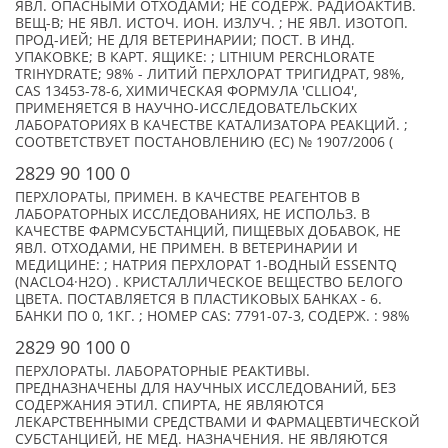
ЯВЛ. ОПАСНЫМИ ОТХОДАМИ; НЕ СОДЕРЖ. РАДИОАКТИВ.
ВЕЩ-В; НЕ ЯВЛ. ИСТОЧ. ИОН. ИЗЛУЧ. ; НЕ ЯВЛ. ИЗОТОП.
ПРОД-ИЕЙ; НЕ ДЛЯ ВЕТЕРИНАРИИ; ПОСТ. В ИНД.
УПАКОВКЕ; В КАРТ. ЯЩИКЕ: ; LITHIUM PERCHLORATE
TRIHYDRATE; 98% - ЛИТИЙ ПЕРХЛОРАТ ТРИГИДРАТ, 98%,
CAS 13453-78-6, ХИМИЧЕСКАЯ ФОРМУЛА 'CLLIO4',
ПРИМЕНЯЕТСЯ В НАУЧНО-ИССЛЕДОВАТЕЛЬСКИХ
ЛАБОРАТОРИЯХ В КАЧЕСТВЕ КАТАЛИЗАТОРА РЕАКЦИЙ. ;
СООТВЕТСТВУЕТ ПОСТАНОВЛЕНИЮ (ЕС) № 1907/2006 (
2829 90 100 0
ПЕРХЛОРАТЫ, ПРИМЕН. В КАЧЕСТВЕ РЕАГЕНТОВ В
ЛАБОРАТОРНЫХ ИССЛЕДОВАНИЯХ, НЕ ИСПОЛЬЗ. В
КАЧЕСТВЕ ФАРМСУБСТАНЦИЙ, ПИЩЕВЫХ ДОБАВОК, НЕ
ЯВЛ. ОТХОДАМИ, НЕ ПРИМЕН. В ВЕТЕРИНАРИИ И
МЕДИЦИНЕ: ; НАТРИЯ ПЕРХЛОРАТ 1-ВОДНЫЙ ESSENTQ
(NACLO4·H2O) . КРИСТАЛЛИЧЕСКОЕ ВЕЩЕСТВО БЕЛОГО
ЦВЕТА. ПОСТАВЛЯЕТСЯ В ПЛАСТИКОВЫХ БАНКАХ - 6.
БАНКИ ПО 0, 1КГ. ; НОМЕР CAS: 7791-07-3, СОДЕРЖ. : 98%
2829 90 100 0
ПЕРХЛОРАТЫ. ЛАБОРАТОРНЫЕ РЕАКТИВЫ.
ПРЕДНАЗНАЧЕНЫ ДЛЯ НАУЧНЫХ ИССЛЕДОВАНИЙ, БЕЗ
СОДЕРЖАНИЯ ЭТИЛ. СПИРТА, НЕ ЯВЛЯЮТСЯ
ЛЕКАРСТВЕННЫМИ СРЕДСТВАМИ И ФАРМАЦЕВТИЧЕСКОЙ
СУБСТАНЦИЕЙ, НЕ МЕД. НАЗНАЧЕНИЯ. НЕ ЯВЛЯЮТСЯ