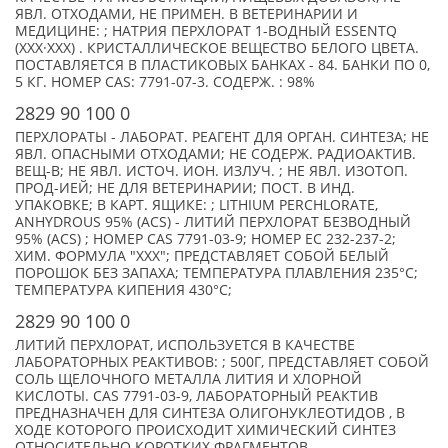
ЯВЛ. ОТХОДАМИ, НЕ ПРИМЕН. В ВЕТЕРИНАРИИ И
МЕДИЦИНЕ: ; НАТРИЯ ПЕРХЛОРАТ 1-ВОДНЫЙ ESSENTQ
(XXX·XXX) . КРИСТАЛЛИЧЕСКОЕ ВЕЩЕСТВО БЕЛОГО ЦВЕТА.
ПОСТАВЛЯЕТСЯ В ПЛАСТИКОВЫХ БАНКАХ - 84. БАНКИ ПО 0,
5 КГ. НОМЕР CAS: 7791-07-3. СОДЕРЖ. : 98%
2829 90 100 0
ПЕРХЛОРАТЫ - ЛАБОРАТ. РЕАГЕНТ ДЛЯ ОРГАН. СИНТЕЗА; НЕ
ЯВЛ. ОПАСНЫМИ ОТХОДАМИ; НЕ СОДЕРЖ. РАДИОАКТИВ.
ВЕЩ-В; НЕ ЯВЛ. ИСТОЧ. ИОН. ИЗЛУЧ. ; НЕ ЯВЛ. ИЗОТОП.
ПРОД-ИЕЙ; НЕ ДЛЯ ВЕТЕРИНАРИИ; ПОСТ. В ИНД.
УПАКОВКЕ; В КАРТ. ЯЩИКЕ: ; LITHIUM PERCHLORATE,
ANHYDROUS 95% (ACS) - ЛИТИЙ ПЕРХЛОРАТ БЕЗВОДНЫЙ
95% (ACS) ; НОМЕР CAS 7791-03-9; НОМЕР ЕС 232-237-2;
ХИМ. ФОРМУЛА "XXX"; ПРЕДСТАВЛЯЕТ СОБОЙ БЕЛЫЙ
ПОРОШОК БЕЗ ЗАПАХА; ТЕМПЕРАТУРА ПЛАВЛЕНИЯ 235°С;
ТЕМПЕРАТУРА КИПЕНИЯ 430°C;
2829 90 100 0
ЛИТИЙ ПЕРХЛОРАТ, ИСПОЛЬЗУЕТСЯ В КАЧЕСТВЕ
ЛАБОРАТОРНЫХ РЕАКТИВОВ: ; 500Г, ПРЕДСТАВЛЯЕТ СОБОЙ
СОЛЬ ЩЕЛОЧНОГО МЕТАЛЛА ЛИТИЯ И ХЛОРНОЙ
КИСЛОТЫ. CAS 7791-03-9, ЛАБОРАТОРНЫЙ РЕАКТИВ
ПРЕДНАЗНАЧЕН ДЛЯ СИНТЕЗА ОЛИГОНУКЛЕОТИДОВ , В
ХОДЕ КОТОРОГО ПРОИСХОДИТ ХИМИЧЕСКИЙ СИНТЕЗ
ОТНОСИТЕЛЬНО КОРОТКИХ ФРАГМЕНТОВ