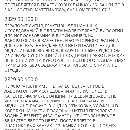
КРИСТАЛЛИЧЕСКОЕ ВЕЩЕСТВО БЕЛОГО ЦВЕТА.
ПОСТАВЛЯЕТСЯ В ПЛАСТИКОВЫХ БАНКАХ - 36. БАНКИ ПО 0,
5 КГ. , СОСТАВ, МАТЕРИАЛ98%, CAS НОМЕР 7791-07-3
2829 90 100 0
ПЕРХЛОРАТ ЛИТИЯ, РЕАКТИВЫ ДЛЯ НАУЧНЫХ
ИССЛЕДОВАНИЙ В ОБЛАСТИ МОЛЕКУЛЯРНОЙ БИОЛОГИИ,
ДЛЯ ИСПОЛЬЗОВАНИЯ В БИОХИМИЧЕСКИХ
ЛАБОРАТОРИЯХ В КАЧЕСТВЕ ЛАБОРАТОРНОГО РЕАГЕНТА
ДЛЯ СИНТЕЗА; НЕ БАД, НЕ ДЛЯ ВЕТЕРИНАРИИ, НЕ ДЛЯ
МЕДИЦИНЫ, НЕ ЯВЛЯЕТСЯ ЛЕКАРСТВЕННЫМ СРЕДСТВОМ
ИЛИ ФАРМ СУБСТАНЦИЕЙ, НЕ СОДЕРЖИТ НАРКОТИЧЕСКИХ
ВЕЩЕСТВ И ИХ ПРЕКУРСОРОВ, НЕ ВОЕННОГО НАЗНАЧЕНИЯ/
ПРИМЕНИЯ, БЕЗ СОДЕРЖАНИЯ ЭТИЛОВОГО СПИРТА, НЕ
ОТХОДЫ
2829 90 100 0
ПЕРХЛОРАТЫ, ПРИМЕН. В КАЧЕСТВЕ РЕАГЕНТОВ В
ЛАБОРАТОРНЫХ ИССЛЕДОВАНИЯХ, НЕ ИСПОЛЬЗ. В
КАЧЕСТВЕ ФАРМСУБСТАНЦИЙ, ПИЩЕВЫХ ДОБАВОК, НЕ
ЯВЛ. ОТХОДАМИ, НЕ ПРИМЕН. В ВЕТЕРИНАРИИ И
МЕДИЦИНЕ. РАСФАС. В ИНДИВ. УПАКОВКУ, УЛОЖЕНЫ В
КОРОБКИ НА ЧАСТИ ПОДДОНА: ; НАТРИЯ ПЕРХЛОРАТ 1-
ВОДНЫЙ ESSENTQ (NACLO4·H2O) . КРИСТАЛЛИЧЕСКОЕ
ВЕЩЕСТВО БЕЛОГО ЦВЕТА. ПОСТАВЛЯЕТСЯ В
ПЛАСТИКОВЫХ БАНКАХ - 12. БАНКИ ПО 0, 5 КГ. СОДЕРЖ.