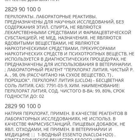
2829 90 100 0
ПЕРХЛОРАТЫ. ЛАБОРАТОРНЫЕ РЕАКТИВЫ.
ПРЕДНАЗНАЧЕНЫ ДЛЯ НАУЧНЫХ ИССЛЕДОВАНИЙ, БЕЗ
СОДЕРЖАНИЯ ЭТИЛ. СПИРТА, НЕ ЯВЛЯЮТСЯ
ЛЕКАРСТВЕННЫМИ СРЕДСТВАМИ И ФАРМАЦЕВТИЧЕСКОЙ
СУБСТАНЦИЕЙ, НЕ МЕД. НАЗНАЧЕНИЯ. НЕ ЯВЛЯЮТСЯ
ЯДОВИТЫМИ ВЕЩЕСТВАМИ, НЕ ЯВЛЯЮТСЯ
НАРКОТИЧЕСКИМИ СРЕДСТВАМИ, ПРЕКУРСОРАМИ
НАРКОТИЧЕСКИХ СРЕДСТВ И ПСИХОТРОПНЫХ ВЕЩЕСТВ, НЕ
ИСПОЛЬЗУЕТСЯ В ДИАГНОСТИЧЕСКИХ ПРОЦЕДУРАХ, НЕ
ПРЕДНАЗНАЧЕНЫ ДЛЯ ИСПОЛЬЗОВАНИЯ В ВЕТЕРИНАРИИ.
; ЛАБОРАТОРНЫЙ РЕАГЕНТ "ПЕРХЛОРАТ ЛИТИЯ, ЧИСТЫЙ Р.
А. , 98, 0% (РАССЧИТАНО НА СУХОЕ ВЕЩЕСТВО, Т) ,
ПОРОШОК". ПЕРХЛОРАТ ЛИТИЯ (LICLO4) - БЕСЦВЕТНАЯ
СОЛЬ ЛИТИЯ, CAS: 7791-03-9, ХИМ. НАИМЕНОВАНИЕ:
ПЕРХЛОРАТ ЛИТИЯ, СОД. ЧИСТОГО В-ВА: 99, 80%, СРОК
ГОДНОСТИ ДО: 02
2829 90 100 0
НАТРИЯ ПЕРХЛОРАТ, ПРИМЕН. В КАЧЕСТВЕ РЕАГЕНТОВ В
ЛАБОРАТОРНЫХ ИССЛЕДОВАНИЯХ, НЕ ИСПОЛЬЗ. В
КАЧЕСТВЕ ФАРМСУБСТАНЦИЙ, ПИЩЕВЫХ ДОБАВОК, НЕ
ЯВЛ. ОТХОДАМИ, НЕ ПРИМЕН. В ВЕТЕРИНАРИИ И
МЕДИЦИНЕ : ; 1-ВОДНЫЙ ESSENTQ (NACLO4·H2O) .