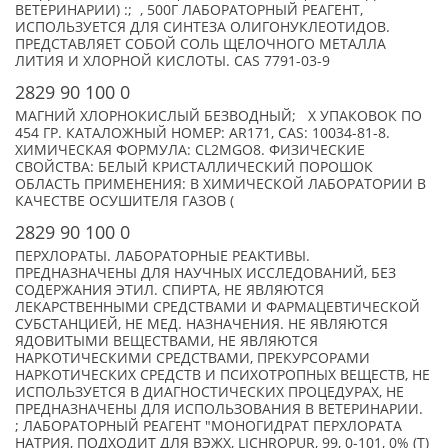
ВЕТЕРИНАРИИ) :; , 500Г ЛАБОРАТОРНЫЙ РЕАГЕНТ,
ИСПОЛЬЗУЕТСЯ ДЛЯ СИНТЕЗА ОЛИГОНУКЛЕОТИДОВ.
ПРЕДСТАВЛЯЕТ СОБОЙ СОЛЬ ЩЕЛОЧНОГО МЕТАЛЛА
ЛИТИЯ И ХЛОРНОЙ КИСЛОТЫ. CAS 7791-03-9
2829 90 100 0
МАГНИЙ ХЛОРНОКИСЛЫЙ БЕЗВОДНЫЙ; X УПАКОВОК ПО
454 ГР. КАТАЛОЖНЫЙ НОМЕР: AR171, CAS: 10034-81-8.
ХИМИЧЕСКАЯ ФОРМУЛА: CL2MGO8. ФИЗИЧЕСКИЕ
СВОЙСТВА: БЕЛЫЙ КРИСТАЛЛИЧЕСКИЙ ПОРОШОК
ОБЛАСТЬ ПРИМЕНЕНИЯ: В ХИМИЧЕСКОЙ ЛАБОРАТОРИИ В
КАЧЕСТВЕ ОСУШИТЕЛЯ ГАЗОВ (
2829 90 100 0
ПЕРХЛОРАТЫ. ЛАБОРАТОРНЫЕ РЕАКТИВЫ.
ПРЕДНАЗНАЧЕНЫ ДЛЯ НАУЧНЫХ ИССЛЕДОВАНИЙ, БЕЗ
СОДЕРЖАНИЯ ЭТИЛ. СПИРТА, НЕ ЯВЛЯЮТСЯ
ЛЕКАРСТВЕННЫМИ СРЕДСТВАМИ И ФАРМАЦЕВТИЧЕСКОЙ
СУБСТАНЦИЕЙ, НЕ МЕД. НАЗНАЧЕНИЯ. НЕ ЯВЛЯЮТСЯ
ЯДОВИТЫМИ ВЕЩЕСТВАМИ, НЕ ЯВЛЯЮТСЯ
НАРКОТИЧЕСКИМИ СРЕДСТВАМИ, ПРЕКУРСОРАМИ
НАРКОТИЧЕСКИХ СРЕДСТВ И ПСИХОТРОПНЫХ ВЕЩЕСТВ, НЕ
ИСПОЛЬЗУЕТСЯ В ДИАГНОСТИЧЕСКИХ ПРОЦЕДУРАХ, НЕ
ПРЕДНАЗНАЧЕНЫ ДЛЯ ИСПОЛЬЗОВАНИЯ В ВЕТЕРИНАРИИ.
; ЛАБОРАТОРНЫЙ РЕАГЕНТ "МОНОГИДРАТ ПЕРХЛОРАТА
НАТРИЯ, ПОДХОДИТ ДЛЯ ВЭЖХ, LICHROPUR, 99, 0-101, 0% (Т)