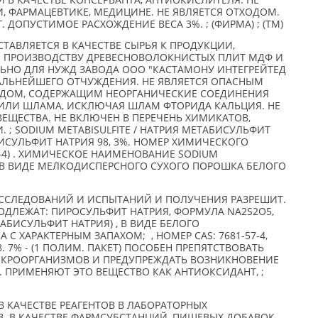
 КАЧЕСТВЕ КОНСЕРВАНТА, АНТИОКИСЛИТЕЛЯ. НЕ
, ФАРМАЦЕВТИКЕ, МЕДИЦИНЕ. НЕ ЯВЛЯЕТСЯ ОТХОДОМ.
. ДОПУСТИМОЕ РАСХОЖДЕНИЕ ВЕСА 3%. ; (ФИРМА) ; (TM)
ТАВЛЯЕТСЯ В КАЧЕСТВЕ СЫРЬЯ К ПРОДУКЦИИ,
О ПРОИЗВОДСТВУ ДРЕВЕСНОВОЛОКНИСТЫХ ПЛИТ МДФ И
ЬНО ДЛЯ НУЖД ЗАВОДА ООО "КАСТАМОНУ ИНТЕГРЕЙТЕД
ДАЛЬНЕЙШЕГО ОТЧУЖДЕНИЯ. НЕ ЯВЛЯЕТСЯ ОПАСНЫМ
ХОДОМ, СОДЕРЖАЩИМ НЕОРГАНИЧЕСКИЕ СОЕДИНЕНИЯ
ИЛИ ШЛАМА, ИСКЛЮЧАЯ ШЛАМ ФТОРИДА КАЛЬЦИЯ. НЕ
ЕЩЕСТВА. НЕ ВКЛЮЧЕН В ПЕРЕЧЕНЬ ХИМИКАТОВ,
; SODIUM METABISULFITE / НАТРИЯ МЕТАБИСУЛЬФИТ
ИСУЛЬФИТ НАТРИЯ 98, 3%. НОМЕР ХИМИЧЕСКОГО
7-4) . ХИМИЧЕСКОЕ НАИМЕНОВАНИЕ SODIUM
Н В ВИДЕ МЕЛКОДИСПЕРСНОГО СУХОГО ПОРОШКА БЕЛОГО
ССЛЕДОВАНИЙ И ИСПЫТАНИЙ И ПОЛУЧЕНИЯ РАЗРЕШИТ.
ОДЛЕЖАТ: ПИРОСУЛЬФИТ НАТРИЯ, ФОРМУЛА NA2S2O5,
АБИСУЛЬФИТ НАТРИЯ) , В ВИДЕ БЕЛОГО
С ХАРАКТЕРНЫМ ЗАПАХОМ; , НОМЕР CAS: 7681-57-4,
. 7% - (1 ПОЛИМ. ПАКЕТ) ПОСОБЕН ПРЕПЯТСТВОВАТЬ
КРООРГАНИЗМОВ И ПРЕДУПРЕЖДАТЬ ВОЗНИКНОВЕНИЕ
 ПРИМЕНЯЮТ ЭТО ВЕЩЕСТВО КАК АНТИОКСИДАНТ, ;
В КАЧЕСТВЕ РЕАГЕНТОВ В ЛАБОРАТОРНЫХ
З. В КАЧЕСТВЕ ФАРМСУБСТАНЦИЙ, ПИЩЕВЫХ ДОБАВОК,