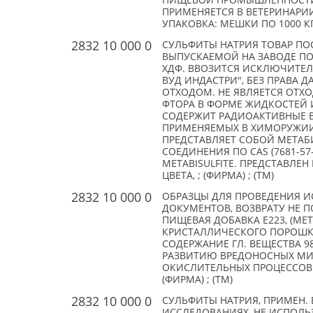
ПИЩЕВОЙ ПРОМЫШЛЕННОСТИ В
ПРИМЕНЯЕТСЯ В ВЕТЕРИНАРИИ
УПАКОВКА: МЕШКИ ПО 1000 КГ
2832 10 000 0
СУЛЬФИТЫ НАТРИЯ ТОВАР ПОС
ВЫПУСКАЕМОЙ НА ЗАВОДЕ П
ХДФ. ВВОЗИТСЯ ИСКЛЮЧИТЕЛ
ВУД ИНДАСТРИ", БЕЗ ПРАВА 
ОТХОДОМ. НЕ ЯВЛЯЕТСЯ ОТ
ФТОРА В ФОРМЕ ЖИДКОСТЕЙ 
СОДЕРЖИТ РАДИОАКТИВНЫЕ В
ПРИМЕНЯЕМЫХ В ХИМОРУЖИИ. 
ПРЕДСТАВЛЯЕТ СОБОЙ МЕТАБ
СОЕДИНЕНИЯ ПО CAS (7681-5
METABISULFITE. ПРЕДСТАВЛЕ
ЦВЕТА, ; (ФИРМА) ; (TM)
2832 10 000 0
ОБРАЗЦЫ ДЛЯ ПРОВЕДЕНИЯ И
ДОКУМЕНТОВ, ВОЗВРАТУ НЕ П
ПИЩЕВАЯ ДОБАВКА Е223, (МЕТ
КРИСТАЛЛИЧЕСКОГО ПОРОШКА 
СОДЕРЖАНИЕ ГЛ. ВЕЩЕСТВА 98
РАЗВИТИЮ ВРЕДОНОСНЫХ МИ
ОКИСЛИТЕЛЬНЫХ ПРОЦЕССОВ.
(ФИРМА) ; (TM)
2832 10 000 0
СУЛЬФИТЫ НАТРИЯ, ПРИМЕН. 
ИССЛЕДОВАНИЯХ, НЕ ИСПОЛЬ