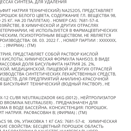
ЕССАХ СИНТЕЗА, ДЛЯ УДАЛЕНИЯ
ФИТ НАТРИЯ ТЕХНИЧЕСКИЙ) NA2S2O5, ПРЕДСТАВЛЯЕТ
ОШОК БЕЛОГО ЦВЕТА, СОДЕРЖАНИЕ ГЛ. ВЕЩЕСТВА 98,
25 КГ. НА 20 ПАЛЛЕТАХ) . НОМЕР CAS: 7681-57-4.
ЗЯЙСТВЕ, В ХИМИЧЕСКОЙ И ДРУГИХ ОТРАСЛЯХ
ЕТЕРИНАРИИ, НЕ ИСПОЛЬЗУЕТСЯ В ФАРМАЦЕВТИЧЕСКИХ
ИЧЕСКИМ, ПСИХОТРОПНЫМ ВЕЩЕСТВОМ, НЕ ЯВЛЯЕТСЯ
ЗВОДСТВА: 08. 03. 2022 Г. , НОМЕР ПАРТИИ : XXXXXXX,
 ; (ФИРМА) ; (TM)
ТРИЯ, ПРЕДСТАВЛЯЕТ СОБОЙ РАСТВОР КИСЛОЙ
 КИСЛОТЫ, ХИМИЧЕСКАЯ ФОРМУЛА NAHSO3, В ВИДЕ
МАССОВАЯ ДОЛЯ БИСУЛЬФИТА НАТРИЯ 26. 2%,
КОЙ, МЕДИЦИНСКОЙ, ПИЩЕВОЙ И ДРУГИХ ОТРАСЛЕЙ
ЗВОДСТВА СИНТЕТИЧЕСКИХ ЛЕКАРСТВЕННЫХ СРЕДСТВ,
ВЕЩЕСТВ, ДЛЯ ПРЕДПРИЯТИЙ АНИЛИНО-КРАСОЧНОЙ
 БИСУЛЬФИТ ТЕХНИЧЕСКИЙ (ВОДНЫЙ РАСТВОР) , НЕ
TX-12 CL/BR NEUTRALIZADOR 6KG (0012) , НЕЙТРОЛИЗАТОР
D BROMINA NEUTRALISER) . ПРЕДНАЗНАЧЕН ДЛЯ
ОМА В ВОДЕ БАССЕЙНА. КОНСИСТЕНЦИЯ: ПОРОШОК.
Т НАТРИЯ. РАСФАСОВАН В; (ФИРМА) ; (TM)
S 98. 0%, УПАКОВКА 1 КГ CAS: 7681-57-4; ХИМИЧЕСКАЯ
КИЕ СВОЙСТВА: БЕСЦВЕТНЫЙ ПОРОШОК ОБЛАСТЬ