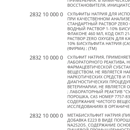
ПРИМЕНЕНИЯ: В ХИМИЧЕСКОЙ
ВОССТАНОВИТЕЛЯ, ИНИЦИАТОР
2832 10 000 0
СУЛЬФИТЫ НАТРИЯ ДЛЯ ИСПО
ПРИ КАЧЕСТВЕННОМ АНАЛИЗЕ 
СТАНДАРТНЫЙ РАСТВОР ZERO 
ВОДНЫЙ РАСТВОР 1-10% БИСУЛ
ФЛАКОНЕ 460 МЛ, КОД ОКП 2142
РАСТВОР ZERO OXYGEN ДЛЯ К
10% БИСУЛЬФИТА НАТРИЯ (CAS
(ФИРМА) ; (TM)
2832 10 000 0
СУЛЬФИТ НАТРИЯ, ПРИМЕНЯЕ
ЛАБОРАТОРНОГО РЕАКТИВА, 
ФАРМАЦЕВТИЧЕСКОЙ СУБСТАН
ВЕЩЕСТВОМ, НЕ ЯВЛЯЕТСЯ Н
НАРКОТИЧЕСКИХ СРЕДСТВ И П
ДИАГНОСТИЧЕСКИХ ПРОЦЕДУР
ВЕТЕРИНАРИИ, НЕ ЯВЛЯЕТСЯ 
; ЛАБОРАТОРНЫЙ РЕАКТИВ "
ПОРОШКА, CAS НОМЕР 7757-8
СОДЕРЖАНИЕ ЧИСТОГО ВЕЩЕСТ
ИССЛЕДОВАНИЯХ В ОРГАНИЧЕСК
2832 10 000 0
МЕТАБИСУЛЬФИТ НАТРИЯ (ПИ
ДОБАВКА E223 В ВИДЕ ПОРОШК
NA2S2O5. СОДЕРЖАНИЕ ОСНО