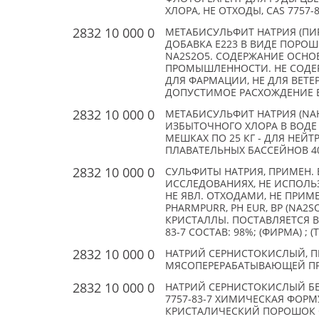
ХЛОРА, НЕ ОТХОДЫ, CAS 7757-8
2832 10 000 0
МЕТАБИСУЛЬФИТ НАТРИЯ (ПИ
ДОБАВКА E223 В ВИДЕ ПОРОШК
NA2S2O5. СОДЕРЖАНИЕ ОСНО
ПРОМЫШЛЕННОСТИ. НЕ СОДЕР
ДЛЯ ФАРМАЦИИ, НЕ ДЛЯ ВЕТЕ
ДОПУСТИМОЕ РАСХОЖДЕНИЕ ВЕС
2832 10 000 0
МЕТАБИСУЛЬФИТ НАТРИЯ (NA
ИЗБЫТОЧНОГО ХЛОРА В ВОДЕ 
МЕШКАХ ПО 25 КГ - ДЛЯ НЕЙ
ПЛАВАТЕЛЬНЫХ БАССЕЙНОВ 40 
2832 10 000 0
СУЛЬФИТЫ НАТРИЯ, ПРИМЕН. 
ИССЛЕДОВАНИЯХ, НЕ ИСПОЛЬ
НЕ ЯВЛ. ОТХОДАМИ, НЕ ПРИМ
PHARMPURR, PH EUR, BP (NA
КРИСТАЛЛЫ. ПОСТАВЛЯЕТСЯ В П
83-7 СОСТАВ: 98%; (ФИРМА) ; (
2832 10 000 0
НАТРИЙ СЕРНИСТОКИСЛЫЙ, П
МЯСОПЕРЕРАБАТЫВАЮЩЕЙ ПРОМЫ
2832 10 000 0
НАТРИЙ СЕРНИСТОКИСЛЫЙ БЕЗВ
7757-83-7 ХИМИЧЕСКАЯ ФОРМ
КРИСТАЛИЧЕСКИЙ ПОРОШОК 