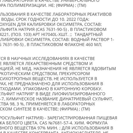
 ЛАБОРАТОРИИ В КАЧЕСТВЕ УНИВЕРСАЛЬНОГО
А ПОЛИМЕРИЗАЦИИ. НЕ; (ФИРМА) ; (TM)
ЛЬЗОВАНИЯ В КАЧЕСТВЕ ЛАБОРАТОРНЫХ РЕАКТИВОВ
ВОДЫ, СРОК ГОДНОСТИ ДО 10. 2022 ГОДА:
OXYGEN ДЛЯ КАЛИБРОВКИ ОКСИМЕТРА, СОСТАВ:
ЬФИТА НАТРИЯ (CAS 7631-90-5) , В ПЛАСТИКОВОМ
21, (ПОЗ. 103) АРТ HI7040L-XШТ. ;; ТАНДАРТНЫЙ
АЛИБРОВКИ ОКСИМЕТРА, СОСТАВ: ВОДНЫЙ РАСТВОР 1-
 7631-90-5) , В ПЛАСТИКОВОМ ФЛАКОНЕ 460 МЛ;
ТСЯ В НАУЧНЫХ ИССЛЕДОВАНИЯХ В КАЧЕСТВЕ
НЕ ЯВЛЯЕТСЯ ЛЕКАРСТВЕННЫМ СРЕДСТВОМ И
ЦИЕЙ, НЕ МЕД. НАЗНАЧЕНИЯ НЕ ЯВЛЯЕТСЯ ЯДОВИТЫМ
АРКОТИЧЕСКИМ СРЕДСТВОМ, ПРЕКУРСОРОМ
СИХОТРОПНЫХ ВЕЩЕСТВ, НЕ ИСПОЛЬЗУЕТСЯ В
АХ, НЕ ПРЕДНАЗНАЧЕНО ДЛЯ ИСПОЛЬЗОВАНИЯ В
ОТХОДАМИ. УПАКОВАНО В КАРТОННУЮ КОРОБКУ.
СУЛЬФИТ НАТРИЯ" В ВИДЕ ЛИОФИЛИЗИРОВАННОГО
3-7, ХИМИЧЕСКОЕ НАЗВАНИЕ ДИНАТРИЕВЫЙ СУЛЬФИТ,
ВА 98, 3 %, ПРИМЕНЯЕТСЯ В ЛАБОРАТОРНЫХ
ОМ СИНТЕЗЕ В КАЧЕСТВЕ; (ФИРМА) ; (TM)
РОСУЛЬФИТ НАТРИЯ) - ЗАРЕГИСТРИРОВАННАЯ ПИЩЕВАЯ
А БЕЛОГО ЦВЕТА. CAS №7681-57-4. ХИМ. ФОРМУЛА
ВНОГО ВЕЩЕСТВА 97% МИН. ; ДЛЯ ИСПОЛЬЗОВАНИЯ В