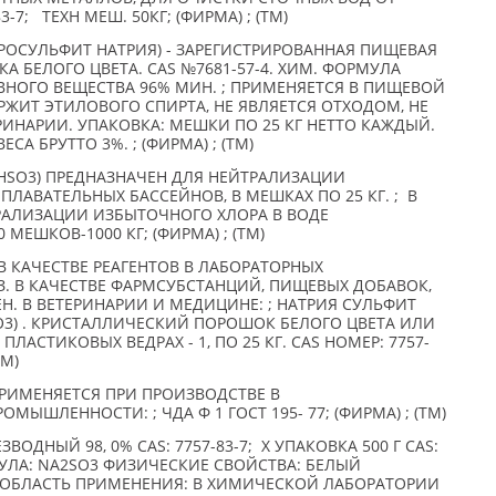
3-7; ТЕХН МЕШ. 50КГ; (ФИРМА) ; (TM)
РОСУЛЬФИТ НАТРИЯ) - ЗАРЕГИСТРИРОВАННАЯ ПИЩЕВАЯ
А БЕЛОГО ЦВЕТА. CAS №7681-57-4. ХИМ. ФОРМУЛА
ВНОГО ВЕЩЕСТВА 96% МИН. ; ПРИМЕНЯЕТСЯ В ПИЩЕВОЙ
ЖИТ ЭТИЛОВОГО СПИРТА, НЕ ЯВЛЯЕТСЯ ОТХОДОМ, НЕ
РИНАРИИ. УПАКОВКА: МЕШКИ ПО 25 КГ НЕТТО КАЖДЫЙ.
А БРУТТО 3%. ; (ФИРМА) ; (TM)
HSO3) ПРЕДНАЗНАЧЕН ДЛЯ НЕЙТРАЛИЗАЦИИ
ПЛАВАТЕЛЬНЫХ БАССЕЙНОВ, В МЕШКАХ ПО 25 КГ. ; В
ТРАЛИЗАЦИИ ИЗБЫТОЧНОГО ХЛОРА В ВОДЕ
МЕШКОВ-1000 КГ; (ФИРМА) ; (TM)
В КАЧЕСТВЕ РЕАГЕНТОВ В ЛАБОРАТОРНЫХ
З. В КАЧЕСТВЕ ФАРМСУБСТАНЦИЙ, ПИЩЕВЫХ ДОБАВОК,
ЕН. В ВЕТЕРИНАРИИ И МЕДИЦИНЕ: ; НАТРИЯ СУЛЬФИТ
2SO3) . КРИСТАЛЛИЧЕСКИЙ ПОРОШОК БЕЛОГО ЦВЕТА ИЛИ
ЛАСТИКОВЫХ ВЕДРАХ - 1, ПО 25 КГ. CAS НОМЕР: 7757-
TM)
РИМЕНЯЕТСЯ ПРИ ПРОИЗВОДСТВЕ В
ШЛЕННОСТИ: ; ЧДА Ф 1 ГОСТ 195- 77; (ФИРМА) ; (TM)
ОДНЫЙ 98, 0% CAS: 7757-83-7; X УПАКОВКА 500 Г CAS:
УЛА: NA2SO3 ФИЗИЧЕСКИЕ СВОЙСТВА: БЕЛЫЙ
ОБЛАСТЬ ПРИМЕНЕНИЯ: В ХИМИЧЕСКОЙ ЛАБОРАТОРИИ