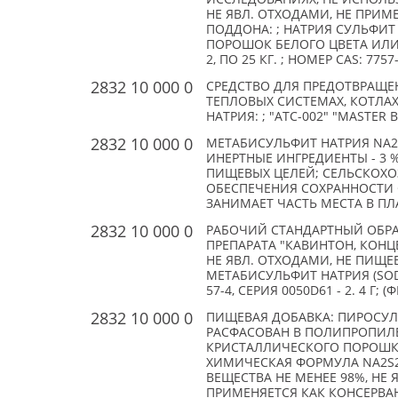
НЕ ЯВЛ. ОТХОДАМИ, НЕ ПРИМ
ПОДДОНА: ; НАТРИЯ СУЛЬФИТ 
ПОРОШОК БЕЛОГО ЦВЕТА ИЛИ 
2, ПО 25 КГ. ; НОМЕР CAS: 7757
2832 10 000 0
СРЕДСТВО ДЛЯ ПРЕДОТВРАЩЕ
ТЕПЛОВЫХ СИСТЕМАХ, КОТЛ
НАТРИЯ: ; "АТС-002" "MASTER 
2832 10 000 0
МЕТАБИСУЛЬФИТ НАТРИЯ NA2S
ИНЕРТНЫЕ ИНГРЕДИЕНТЫ - 3 %
ПИЩЕВЫХ ЦЕЛЕЙ; СЕЛЬСКОХО
ОБЕСПЕЧЕНИЯ СОХРАННОСТИ 
ЗАНИМАЕТ ЧАСТЬ МЕСТА В ПЛАСТ
2832 10 000 0
РАБОЧИЙ СТАНДАРТНЫЙ ОБРА
ПРЕПАРАТА "КАВИНТОН, КОНЦ
НЕ ЯВЛ. ОТХОДАМИ, НЕ ПИЩЕВ
МЕТАБИСУЛЬФИТ НАТРИЯ (SODI
57-4, СЕРИЯ 0050D61 - 2. 4 Г; (
2832 10 000 0
ПИЩЕВАЯ ДОБАВКА: ПИРОСУЛЬФ
РАСФАСОВАН В ПОЛИПРОПИЛЕ
КРИСТАЛЛИЧЕСКОГО ПОРОШКА
ХИМИЧЕСКАЯ ФОРМУЛА NA2S2O
ВЕЩЕСТВА НЕ МЕНЕЕ 98%, НЕ
ПРИМЕНЯЕТСЯ КАК КОНСЕРВАН