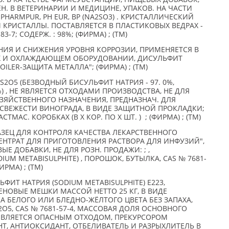
ЕН. В ВЕТЕРИНАРИИ И МЕДИЦИНЕ, УПАКОВ. НА ЧАСТИ
PHARMPUR, PH EUR, BP (NA2SO3) . КРИСТАЛЛИЧЕСКИЙ
КРИСТАЛЛЫ. ПОСТАВЛЯЕТСЯ В ПЛАСТИКОВЫХ ВЕДРАХ -
-83-7; СОДЕРЖ. : 98%; (ФИРМА) ; (TM)
НИЯ И СНИЖЕНИЯ УРОВНЯ КОРРОЗИИ, ПРИМЕНЯЕТСЯ В
АХ И ОХЛАЖДАЮЩЕМ ОБОРУДОВАНИИ, ДИСУЛЬФИТ
BOILER-ЗАЩИТА МЕТАЛЛА"; (ФИРМА) ; (TM)
2O5 (БЕЗВОДНЫЙ БИСУЛЬФИТ НАТРИЯ - 97. 0%,
) , НЕ ЯВЛЯЕТСЯ ОТХОДАМИ ПРОИЗВОДСТВА, НЕ ДЛЯ
ЗЯЙСТВЕННОГО НАЗНАЧЕНИЯ, ПРЕДНАЗНАЧ. ДЛЯ
СВЕЖЕСТИ ВИНОГРАДА, В ВИДЕ ЗАЩИТНОЙ ПРОКЛАДКИ;
МАС. КОРОБКАХ (В X КОР. ПО X ШТ. ) ; (ФИРМА) ; (TM)
ЗЕЦ ДЛЯ КОНТРОЛЯ КАЧЕСТВА ЛЕКАРСТВЕННОГО
ЕНТРАТ ДЛЯ ПРИГОТОВЛЕНИЯ РАСТВОРА ДЛЯ ИНФУЗИЙ",
ЫЕ ДОБАВКИ, НЕ ДЛЯ РОЗН. ПРОДАЖИ: ; ,
UM METABISULPHITE) , ПОРОШОК, БУТЫЛКА, CAS № 7681-
ФИРМА) ; (TM)
ИТ НАТРИЯ (SODIUM METABISULPHITE) Е223,
НОВЫЕ МЕШКИ МАССОЙ НЕТТО 25 КГ, В ВИДЕ
 БЕЛОГО ИЛИ БЛЕДНО-ЖЁЛТОГО ЦВЕТА БЕЗ ЗАПАХА,
5, CAS № 7681-57-4, МАССОВАЯ ДОЛЯ ОСНОВНОГО
 ЯВЛЯЕТСЯ ОПАСНЫМ ОТХОДОМ, ПРЕКУРСОРОМ
Т, АНТИОКСИДАНТ, ОТБЕЛИВАТЕЛЬ И РАЗРЫХЛИТЕЛЬ В