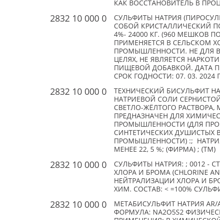
КАК ВОССТАНОВИТЕЛЬ В ПРОЦ
2832 10 000 0
СУЛЬФИТЫ НАТРИЯ (ПИРОСУЛЬ
СОБОЙ КРИСТАЛЛИЧЕСКИЙ ПОР
4%- 24000 КГ. (960 МЕШКОВ ПО 
ПРИМЕНЯЕТСЯ В СЕЛЬСКОМ ХО
ПРОМЫШЛЕННОСТИ. НЕ ДЛЯ В
ЦЕЛЯХ, НЕ ЯВЛЯЕТСЯ НАРКОТ
ПИЩЕВОЙ ДОБАВКОЙ. ДАТА ПРОИ
СРОК ГОДНОСТИ: 07. 03. 2024 Г.
2832 10 000 0
ТЕХНИЧЕСКИЙ БИСУЛЬФИТ НА
НАТРИЕВОЙ СОЛИ СЕРНИСТОЙ
СВЕТЛО-ЖЁЛТОГО РАСТВОРА, 
ПРЕДНАЗНАЧЕН ДЛЯ ХИМИЧЕС
ПРОМЫШЛЕННОСТИ (ДЛЯ ПРОИ
СИНТЕТИЧЕСКИХ ДУШИСТЫХ 
ПРОМЫШЛЕННОСТИ) :; НАТРИЯ
МЕНЕЕ 22, 5 %; (ФИРМА) ; (TM)
2832 10 000 0
СУЛЬФИТЫ НАТРИЯ: ; 0012 - C
ХЛОРА И БРОМА (CHLORINE AN
НЕЙТРАЛИЗАЦИИ ХЛОРА И БР
ХИМ. СОСТАВ: < =100% СУЛЬФИ
2832 10 000 0
МЕТАБИСУЛЬФИТ НАТРИЯ AR/AC
ФОРМУЛА: NA2O5S2 ФИЗИЧЕС