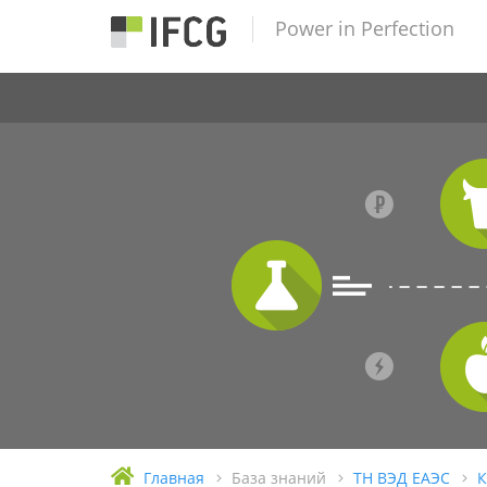
Power in Perfection
Главная
База знаний
ТН ВЭД ЕАЭС
К