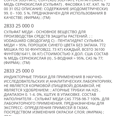
COPPER SULPHATE; COPPER(II) SULPHATE PENTAHYDRATE /
МЕДЬ СЕРНОКИСЛАЯ (СУЛЬФАТ) . ФАСОВКА 5 КГ, КАТ. № 72
00 31 052 ОПИСАНИЕ: СОДЕРЖАНИЕ (ИОДОМЕТРИЧЕСКИ)
99. 0 - 100. 5 %, ПРЕДНАЗНАЧЕН ДЛЯ ИСПОЛЬЗОВАНИЯ В
КАЧЕСТВЕ; (ФИРМА) ; (TM)
2833 25 000 0
СУЛЬФАТ МЕДИ - ОСНОВНОЕ ВЕЩЕСТВО ДЛЯ
ПРОИЗВОДСТВА СРЕДСТВ ЗАЩИТЫ РАСТЕНИЙ. ; :
VODAGUARD C(ВОДОГАРД С) - ПЕНТАГИДРАТ СУЛЬФАТА
МЕДИ > 95%, ПОРОШОК СИНЕГО ЦВЕТА БЕЗ ЗАПАХА. 772
МЕШКА ПО 50 ФУНТОВ(22, 73 КГ) КАЖДЫЙ, ВСЕГО 36100
ФУНТОВ(16411, 06 КГ) СТОИМОСТЬЮ X ДОЛ. США СОСТАВ
% МЕДЬ СЕРНОКИСЛАЯ (II) , 5-ВОДНАЯ > 95%, CAS № 77;
(ФИРМА) ; (TM)
2833 25 000 0
ИНДИКТОРНЫЕ ТРУБКИ ДЛЯ ПРИМЕНЕНИЯ В НАУЧНО-
ИССЛЕДОВАТЕЛЬСКИХ И АНАЛИТИЧЕСКИХ ЛАБОРАТОРИЯХ,
НЕ ЯВЛЯЕТСЯ КОРМОВОЙ (ПИЩЕВОЙ) ДОБАВКОЙ, НЕ
ЯВЛЯЕТСЯ УДОБРЕНИЕМ: ; АТОРНЫЕ ТРУБКИ НА H2S ,
ДИАПАЗОН 0. 1-4. 0%, XШТУК В УПАКОВКЕ. СОСТАВ
НАПОЛНИТЕЛЯ - СУЛЬФАТ МЕДИ CAS 7758-98-7 100%. ДЛЯ
ЛАБОРАТОРНОГО ПРИМЕНЕНИЯ. ПРЕДНАЗНАЧЕНЫ ДЛЯ
ЭКСПРЕСС- ОПРЕДЕЛЕНИЯ ПРИМЕСЕЙ В ГАЗАХ,
ПОСРЕДСТВОМ ИЗМЕНЕНИЯ ОКРАСКИ СЛОЯ; (ФИРМА) ;