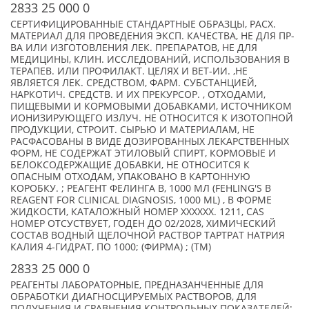
2833 25 000 0
СЕРТИФИЦИРОВАННЫЕ СТАНДАРТНЫЕ ОБРАЗЦЫ, РАСХ.
МАТЕРИАЛ ДЛЯ ПРОВЕДЕНИЯ ЭКСП. КАЧЕСТВА, НЕ ДЛЯ ПР-
ВА ИЛИ ИЗГОТОВЛЕНИЯ ЛЕК. ПРЕПАРАТОВ, НЕ ДЛЯ
МЕДИЦИНЫ, КЛИН. ИССЛЕДОВАНИЙ, ИСПОЛЬЗОВАНИЯ В
ТЕРАПЕВ. ИЛИ ПРОФИЛАКТ. ЦЕЛЯХ И ВЕТ-ИИ. ,НЕ
ЯВЛЯЕТСЯ ЛЕК. СРЕДСТВОМ, ФАРМ. СУБСТАНЦИЕЙ,
НАРКОТИЧ. СРЕДСТВ. И ИХ ПРЕКУРСОР. , ОТХОДАМИ,
ПИЩЕВЫМИ И КОРМОВЫМИ ДОБАВКАМИ, ИСТОЧНИКОМ
ИОНИЗИРУЮЩЕГО ИЗЛУЧ. НЕ ОТНОСИТСЯ К ИЗОТОПНОЙ
ПРОДУКЦИИ, СТРОИТ. СЫРЬЮ И МАТЕРИАЛАМ, НЕ
РАСФАСОВАНЫ В ВИДЕ ДОЗИРОВАННЫХ ЛЕКАРСТВЕННЫХ
ФОРМ, НЕ СОДЕРЖАТ ЭТИЛОВЫЙ СПИРТ, КОРМОВЫЕ И
БЕЛОКСОДЕРЖАЩИЕ ДОБАВКИ, НЕ ОТНОСИТСЯ К
ОПАСНЫМ ОТХОДАМ, УПАКОВАНО В КАРТОННУЮ
КОРОБКУ. ; РЕАГЕНТ ФЕЛИНГА В, 1000 МЛ (FEHLING'S B
REAGENT FOR CLINICAL DIAGNOSIS, 1000 ML) , В ФОРМЕ
ЖИДКОСТИ, КАТАЛОЖНЫЙ НОМЕР XXXXXX. 1211, CAS
НОМЕР ОТСУСТВУЕТ, ГОДЕН ДО 02/2028, ХИМИЧЕСКИЙ
СОСТАВ ВОДНЫЙ ЩЕЛОЧНОЙ РАСТВОР ТАРТРАТ НАТРИЯ
КАЛИЯ 4-ГИДРАТ, ПО 1000; (ФИРМА) ; (TM)
2833 25 000 0
РЕАГЕНТЫ ЛАБОРАТОРНЫЕ, ПРЕДНАЗАНЧЕННЫЕ ДЛЯ
ОБРАБОТКИ ДИАГНОСЦИРУЕМЫХ РАСТВОРОВ, ДЛЯ
ПОЛУЧЕНИЯ И СРАВНЕНИЯ КОНТРОЛЬНЫХ ПОКАЗАТЕЛЕЙ: