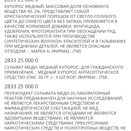
КУПОРОС МЕДНЫЙ, МАССОВАЯ ДОЛЯ ОСНОВНОГО
ВЕЩЕСТВА 99. 2%, ПРЕДСТАВЛЯЕТ СОБОЙ
КРИСТАЛЛИЧЕСКИЙ ПОРОШОК ОТ СВЕТЛО-ГОЛУБОГО
ЦВЕТА ДО СИНЕГО ЦВЕТА БЕЗ ЗАПАХА, ПРИМЕНЯЕТСЯ В
КАЧЕСТВЕ КОРМОВОЙ ДОБАВКИ, ФУНГИЦИДА,
УДОБРЕНИЯ, ФЛОТОРЕАГЕНТА ПРИ ОБОГАЩЕНИИ РУД,
ТАКЖЕ ИСПОЛЬЗУЕТСЯ ПРИ ПРОИЗВОДСТВЕ
СИНТЕТИЧЕСКИХ ВОЛОКОН, КРАСИТЕЛЕЙ И В ГАЛЬВАНИКЕ
ПРИ МЕДНЕНИИ ДЕТАЛЕЙ. НЕ ЯВЛЯЕТСЯ ОПАСНЫМ
ОТХОДОМ: ; МАРКА А; (ФИРМА) ; (TM)
2833 25 000 0
СУЛЬФАТ МЕДИ: МЕДНЫЙ КУПОРОС. ДЛЯ ГРАЖДАНСКОГО
ПРИМЕНЕНИЯ. ; МЕДНЫЙ КУПОРОС АНТИСЕПТИЧЕСКОЕ
СРЕДСТВО (ПАК. 50 ГР. ) - X ШТ/КОР; (ФИРМА) ; (TM)
2833 25 000 0
ПЕНТАГИДРАТ СУЛЬФАТА МЕДИ (II) ЛАБОРАТОРНЫЙ
РЕАКТИВ ПРЕДНАЗНАЧЕН ДЛЯ НАУЧНЫХ ИССЛЕДОВАНИЙ,
НЕ ЯВЛЯЕТСЯ ЛЕКАРСТВЕННЫМ СРЕДСТВОМ И
ФАРМАЦЕВТИЧЕСКОЙ СУБСТАНЦИЕЙ, НЕ МЕД.
НАЗНАЧЕНИЯ, НЕ ЯВЛЯЕТСЯ ОТХОДАМИ НЕ ЯВЛЯЮТСЯ
ЯДОВИТЫМИ ВЕЩЕСТВАМИ, НЕ ЯВЛЯЮТСЯ
НАРКОТИЧЕСКИМИ СРЕДСТВАМИ, ПРЕКУРСОРАМИ
НАРКОТИЧЕСКИХ СРЕДСТВ И ПСИХОТРОПНЫХ ВЕЩЕСТВ, НЕ