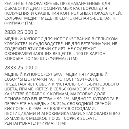
РЕАГЕНТЫ ЛАБОРАТОРНЫЕ, ПРЕДНАЗАНЧЕННЫЕ ДЛЯ
ОБРАБОТКИ ДИАГНОСЦИРУЕМЫХ РАСТВОРОВ, ДЛЯ
ПОЛУЧЕНИЯ И СРАВНЕНИЯ КОНТРОЛЬНЫХ ПОКАЗАТЕЛЕЙ,
СУЛЬФАТ МЕДИ: ; МЕДЬ (II) СЕРНОКИСЛАЯ 5-ВОДНАЯ, Ч;
(ФИРМА) ; (TM)
2833 25 000 0
МЕДНЫЙ КУПОРОС ДЛЯ ИСПОЛЬЗОВАНИЯ В СЕЛЬСКОМ
ХОЗЯЙСТВЕ И САДОВОДСТВЕ. НЕ ДЛЯ ВЕТЕРИНАРИИ, НЕ
СОДЕРЖИТ ЭТИЛОВЫЙ СПИРТ. НЕ СОДЕРЖИТ
ОЗОНОРАЗРУШАЮЩИХ ВЕЩЕСТВ: ; 100 ГР КАРТОН.
КОРОБКА ПО 150 ШТ; (ФИРМА) ; (TM)
2833 25 000 0
МЕДНЫЙ КУПОРОС (СУЛЬФАТ МЕДИ ПЯТИВОДНЫЙ
CUSO4*5H2O) МАРКИ "А", ПО ГОСТ 19347-2014,
ПРЕДСТАВЛЯЕТ СОБОЙ КРИСТАЛЛЫ СИНЕ-БИРЮЗОВОГО
ЦВЕТА, ПРИМЕНЯЕТСЯ В СЕЛЬСКОМ ХОЗЯЙСТВЕ В
КАЧЕСТВЕ ДОБАВОК К КОРМАМ, МАССОВАЯ ДОЛЯ:
ОСНОВНОГО ВЕЩЕСТВА > 99, 1%, МЕДНОГО КУПОРОСА В
ПЕРЕСЧЕТЕ НА МЕДЬ > 25, 22%, СВОБОДНОЙ СЕРНОЙ
КИСЛОТЫ < 0, 05%, НЕ ЯВЛЯЕТСЯ ОТХОДАМИ,
ПЕСТИЦИДАМИ И АГРОХИМИКАТАМИ, УПАКОВАНО В 840
БУМАЖНЫХ МЕШКОВ ПО 25; COPPER SULFATE
PENTAHYDRATE; (ФИРМА) ; (TM)