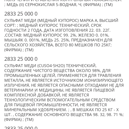
; МЕДЬ (II) СЕРНОКИСЛАЯ 5-ВОДНАЯ, Ч; (ФИРМА) ; (TM)
2833 25 000 0
СУЛЬФАТ МЕДИ (МЕДНЫЙ КУПОРОС) МАРКА А, ВЫСШИЙ
СОРТ: ; МЕДНЫЙ КУПОРОС ТЕХНИЧЕСКИЙ, СРОК
ГОДНОСТИ 2 ГОДА, ДАТА ИЗГОТОВЛЕНИЯ 22. 03. 22Г.
,СОСТАВ: МЕДНЫЙ КУПОРОС 99. 2%, ЖЕЛЕЗО 0. 01%,
МЫШЬЯК 0. 001%, МЕДЬ 25. 25%, ПРЕДНАЗНАЧЕН ДЛЯ
СЕЛЬСКОГО ХОЗЯЙСТВА, ВСЕГО 80 МЕШКОВ ПО 25КГ;
(ФИРМА) ; (TM)
2833 25 000 0
СУЛЬФАТ МЕДИ (CUSO4·5H2O) ТЕХНИЧЕСКИЙ,
СОДЕРЖАНИЕ ЧИСТОГО ВЕЩЕСТВА ОКОЛО 98%, ДЛЯ
ПРОМЫШЛЕННЫХ ЦЕЛЕЙ, ПРИМЕНЯЕТСЯ ДЛЯ ТРАВЛЕНИЯ
МЕТАЛЛА, НЕ ЯВЛЯЕТСЯ ИСТОЧНИКОМ ИОНИЗИРУЮЩЕГО
ИЗЛУЧЕНИЯ, НЕ ЯВЛЯЕТСЯ ОПАСНЫМИ ОТХОДАМИ НЕ ДЛЯ
ВЕТЕРИНАРИИ И МЕДИЦИНЫ, НЕ ЯВЛЯЕТСЯ ПИЩЕВОЙ
КОМПЛЕКСНОЙ ДОБАВКОЙ, НЕ ЯВЛЯЕТСЯ
ТЕХНОЛОГИЧЕСКИМ ВСПОМОГАТЕЛЬНЫМ СРЕДСТВОМ
ДЛЯ ПИЩЕВОЙ ПРОМЫШЛЕННОСТИ, НЕ ЯВЛЯЕТСЯ
МИНЕРАЛЬНЫМ УДОБРЕНИЕМ. ; , В МЕШКАХ ПО 25 КГ - X
ШТ. , СОДЕРЖАНИЕ ОСНОВНОГО ВЕЩЕСТВА 98. 32, 98. 71 %;
(ФИРМА) ; (TM)
2833 25 000 0