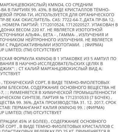
 МАРГАНЦЕВОКИСЛЫЙ) KMNO4, СО СРЕДНИМ
А В ПАРТИЯХ 99. 43%, В ВИДЕ КРИСТАЛЛОВ ТЁМНО-
ЩЕВОЙ ПРОМ-ТИ, ИСПОЛЬЗУЕТСЯ ДЛЯ ОРГАНИЧЕСКОГО
ВЕ КАК ОКИСЛИТЕЛЬ. CAS: 7722-64-7, ДАТА ПР-ВА 12.
0, НОМЕРА ПАРТИЙ: 1712010524, 1712020527. УПАКОВАН В
ДДОНАХ ВЕСОМ 220 КГ. НЕ ЯВЛЯЕТСЯ ИЗОТОПНОЙ
ТОЧНИКИ АЛЬФА-, БЕТА - , ГАММА- , ИЗЛУЧЕНИЯ И
ТОЧНИКОМ НЕЙТРОННОГО ИЗЛУЧЕНИЯ. НЕ ЯВЛЯЕТСЯ
И С РАДИОАКТИВНЫМИ ИЗОТОПАМИ. ; (ФИРМА)
 LIMITED; (TM) ОТСУТСТВУЕТ
СКАЯ ФОРМУЛА KMNO4) В 1 УПАКОВКЕ ИЗ 5 АМПУЛ ПО
ОВАНИЯ В НАУЧНО-ИССЛЕДОВАТЕЛЬСКИХ ЦЕЛЯХ В
ДЖИК": ; СТ КАЛИЙ МАРГАНЦОВОКИСЛЫЙ ВИД А;
СУТСТВУЕТ
 , ТЕХНИЧЕСКИЙ СОРТ, В ВИДЕ ТЕМНО-ФИОЛЕТОВЫХ
ИМ БЛЕСКОМ, СОДЕРЖАНИЕ ОСНОВНОГО ВЕЩЕСТВА НЕ
-64-7, : ; РИМЕНЯЕТСЯ В ХИМИЧЕСКОЙ ПРОМЫШЛЕННОСТИ
ИЧЕСКОМ СИНТЕЗЕ, ПАРТИЯ № 1712310533 (7 БОЧЕК) ,
ТВА 99. 36%, ДАТА ПРОИЗВОДСТВА 31. 12. 2017, СРОК
ОСТАВ: ПЕРМАНГАНАТ КАЛИЯ (KMNO4) 99. ; (ФИРМА)
 LIMITED; (TM) ОТСУТСТВУЕТ
ТРАЦИИ 45% И БОЛЕЕ) , СОДЕРЖАНИЕ ОСНОВНОГО
КИЙ СОРТ , В ВИДЕ ТЕМНО-ФИОЛЕТОВЫХ КРИСТАЛЛОВ С
ПЛАСТИКОВЫХ ВЕДЕРКАХ ПО 25 КГ, ПРИМЕНЯЕТСЯ В