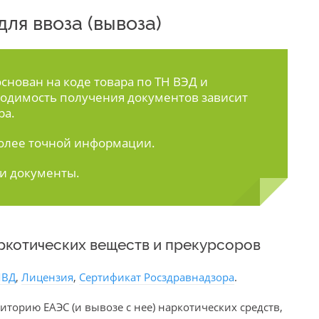
ля ввоза (вывоза)
нован на коде товара по ТН ВЭД и
одимость получения документов зависит
ра.
олее точной информации.
ти документы.
аркотических веществ и прекурсоров
МВД
,
Лицензия
,
Сертификат Росздравнадзора
.
иторию ЕАЭС (и вывозе с нее) наркотических средств,