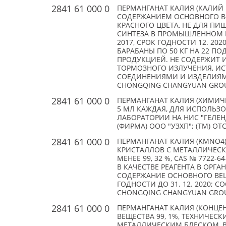
2841 61 000 0
ПЕРМАНГАНАТ КАЛИЯ (КАЛИЙ
СОДЕРЖАНИЕМ ОСНОВНОГО В-В
КРАСНОГО ЦВЕТА, НЕ ДЛЯ ПИ
СИНТЕЗА В ПРОМЫШЛЕННОМ ПР-
2017, СРОК ГОДНОСТИ 12. 202
БАРАБАНЫ ПО 50 КГ НА 22 ПО
ПРОДУКЦИЕЙ. НЕ СОДЕРЖИТ ИС
ТОРМОЗНОГО ИЗЛУЧЕНИЯ, ИС
СОЕДИНЕНИЯМИ И ИЗДЕЛИЯМ
CHONGQING CHANGYUAN GROUP
2841 61 000 0
ПЕРМАНГАНАТ КАЛИЯ (ХИМИЧЕ
5 МЛ КАЖДАЯ, ДЛЯ ИСПОЛЬЗ
ЛАБОРАТОРИИ НА НИС "ГЕЛЕН
(ФИРМА) ООО "УЗХП"; (TM) ОТ
2841 61 000 0
ПЕРМАНГАНАТ КАЛИЯ (KMNO4)
КРИСТАЛЛОВ С МЕТАЛЛИЧЕСК
МЕНЕЕ 99, 32 %, CAS № 7722
В КАЧЕСТВЕ РЕАГЕНТА В ОРГАН
СОДЕРЖАНИЕ ОСНОВНОГО ВЕЩЕС
ГОДНОСТИ ДО 31. 12. 2020; С
CHONGQING CHANGYUAN GROUP
2841 61 000 0
ПЕРМАНГАНАТ КАЛИЯ (КОНЦЕН
ВЕЩЕСТВА 99, 1%, ТЕХНИЧЕС
МЕТАЛЛИЧЕСКИМ БЛЕСКОМ, В 