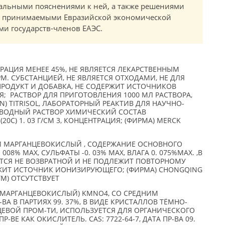
альными пояснениями к ней, а также решениями
в, принимаемыми Евразийской экономической
и государств-членов ЕАЭС.
РАЦИЯ МЕНЕЕ 45%, НЕ ЯВЛЯЕТСЯ ЛЕКАРСТВЕННЫМ
РМ. СУБСТАНЦИЕЙ, НЕ ЯВЛЯЕТСЯ ОТХОДАМИ, НЕ ДЛЯ
ПРОДУКТ И ДОБАВКА, НЕ СОДЕРЖИТ ИСТОЧНИКОВ
 РАСТВОР ДЛЯ ПРИГОТОВЛЕНИЯ 1000 МЛ РАСТВОРА,
 1 N) TITRISOL, ЛАБОРАТОРНЫЙ РЕАКТИВ ДЛЯ НАУЧНО-
 ВОДНЫЙ РАСТВОР ХИМИЧЕСКИЙ СОСТАВ
0C) 1. 03 Г/СМ 3, КОНЦЕНТРАЦИЯ; (ФИРМА) MERCK
ИЙ МАРГАНЦЕВОКИСЛЫЙ , СОДЕРЖАНИЕ ОСНОВНОГО
 008% МАХ, СУЛЬФАТЫ -0. 03% МАХ, ВЛАГА 0. 075%МАХ. ,В
ЛЯЕТСЯ НЕ ВОЗВРАТНОЙ И НЕ ПОДЛЕЖИТ ПОВТОРНОМУ
ЖИТ ИСТОЧНИК ИОНИЗИРУЮЩЕГО; (ФИРМА) CHONGQING
TM) ОТСУТСТВУЕТ
 МАРГАНЦЕВОКИСЛЫЙ) KMNO4, СО СРЕДНИМ
А В ПАРТИЯХ 99. 37%, В ВИДЕ КРИСТАЛЛОВ ТЁМНО-
ЩЕВОЙ ПРОМ-ТИ, ИСПОЛЬЗУЕТСЯ ДЛЯ ОРГАНИЧЕСКОГО
ВЕ КАК ОКИСЛИТЕЛЬ. CAS: 7722-64-7, ДАТА ПР-ВА 09.