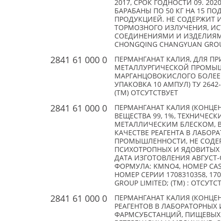
2017, СРОК ГОДНОСТИ 09. 202
БАРАБАНЫ ПО 50 КГ НА 15 ПО
ПРОДУКЦИЕЙ. НЕ СОДЕРЖИТ ИС
ТОРМОЗНОГО ИЗЛУЧЕНИЯ, ИС
СОЕДИНЕНИЯМИ И ИЗДЕЛИЯМ
CHONGQING CHANGYUAN GROUP
2841 61 000 0
ПЕРМАНГАНАТ КАЛИЯ, ДЛЯ 
МЕТАЛЛУРГИЧЕСКОЙ ПРОМЫШ
МАРГАНЦОВОКИСЛОГО БОЛЕЕ 
УПАКОВКА 10 АМПУЛ) ТУ 2642
(TM) ОТСУТСТВУЕТ
2841 61 000 0
ПЕРМАНГАНАТ КАЛИЯ (КОНЦЕН
ВЕЩЕСТВА 99, 1%, ТЕХНИЧЕС
МЕТАЛЛИЧЕСКИМ БЛЕСКОМ, В 
КАЧЕСТВЕ РЕАГЕНТА В ЛАБО
ПРОМЫШЛЕННОСТИ, НЕ СОДЕ
ПСИХОТРОПНЫХ И ЯДОВИТЫХ В
ДАТА ИЗГОТОВЛЕНИЯ АВГУСТ-О
ФОРМУЛА: KMNO4, НОМЕР CAS
НОМЕР СЕРИИ 1708310358, 17
GROUP LIMITED; (TM) : ОТСУТС
2841 61 000 0
ПЕРМАНГАНАТ КАЛИЯ (КОНЦЕНТ
РЕАГЕНТОВ В ЛАБОРАТОРНЫХ 
ФАРМСУБСТАНЦИЙ, ПИЩЕВЫХ Д