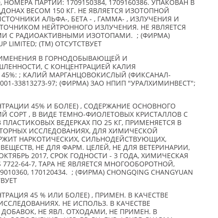
0, НОМЕРА ПАРТИЙ: 1709150384, 1709160386. УПАКОВАН В
ДДОНАХ ВЕСОМ 150 КГ. НЕ ЯВЛЯЕТСЯ ИЗОТОПНОЙ
ТОЧНИКИ АЛЬФА-, БЕТА - , ГАММА- , ИЗЛУЧЕНИЯ И
ТОЧНИКОМ НЕЙТРОННОГО ИЗЛУЧЕНИЯ. НЕ ЯВЛЯЕТСЯ
И С РАДИОАКТИВНЫМИ ИЗОТОПАМИ. ; (ФИРМА)
 LIMITED; (TM) ОТСУТСТВУЕТ
ПРИМЕНЕНИЯ В ГОРНОДОБЫВАЮЩЕЙ И
ЛЕННОСТИ, С КОНЦЕНТРАЦИЕЙ КАЛИЯ
45%: ; КАЛИЙ МАРГАНЦОВОКИСЛЫЙ (ФИКСАНАЛ-
-001-33813273-97; (ФИРМА) ЗАО НПИП "УРАЛХИМИНВЕСТ";
ТРАЦИИ 45% И БОЛЕЕ) , СОДЕРЖАНИЕ ОСНОВНОГО
КИЙ СОРТ , В ВИДЕ ТЕМНО-ФИОЛЕТОВЫХ КРИСТАЛЛОВ С
ПЛАСТИКОВЫХ ВЕДЕРКАХ ПО 25 КГ, ПРИМЕНЯЕТСЯ В
РАТОРНЫХ ИССЛЕДОВАНИЯХ, ДЛЯ ХИМИЧЕСКОЙ
РЖИТ НАРКОТИЧЕСКИХ, СИЛЬНОДЕЙСТВУЮЩИХ,
ЕЩЕСТВ, НЕ ДЛЯ ФАРМ. ЦЕЛЕЙ, НЕ ДЛЯ ВЕТЕРИНАРИИ,
КТЯБРЬ 2017, СРОК ГОДНОСТИ - 3 ГОДА, ХИМИЧЕСКАЯ
 7722-64-7, ТАРА НЕ ЯВЛЯЕТСЯ МНОГООБОРОТНОЙ,
09010360, 170120434. ; (ФИРМА) CHONGQING CHANGYUAN
ТВУЕТ
РАЦИЯ 45 % ИЛИ БОЛЕЕ) , ПРИМЕН. В КАЧЕСТВЕ
ИССЛЕДОВАНИЯХ. НЕ ИСПОЛЬЗ. В КАЧЕСТВЕ
ОБАВОК, НЕ ЯВЛ. ОТХОДАМИ, НЕ ПРИМЕН. В