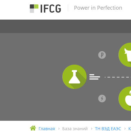
Power in Perfection
Главная
База знаний
ТН ВЭД ЕАЭС
К