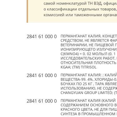
самой номенклатурой ТН ВЭД, офици
о классификации отдельных товаро
комиссией или таможенными органам
2841 61 000 0
ПЕРМАНГАНАТ КАЛИЯ, КОНЦЕТ
СРЕДСТВОМ, НЕ ЯВЛЯЕТСЯ ФА
ВЕТЕРИНАРИИ, НЕ ПИЩЕВОЙ 
ИОНИЗИРУЮЩЕГО ИЗЛУЧЕНИЯ;
C(КMNO4) = 0. 02 МОЛЬ/Л (0.
ИССЛЕДОВАТЕЛЬСКИХ РАБОТ,
ОТНОСИТЕЛЬНАЯ ПЛОТНОСТЬ (2
KGAA; (TM) TITRISOL
2841 61 000 0
ПЕРМАНГАНАТ КАЛИЯ: ; КАЛ
ВЕЩЕСТВА-99. 4%, ХЛОРИДЫ-0.
БОЧКАХ ПО 25 КГ , ТАРА ЯВ
ИСПОЛЬЗОВАНИЮ, НЕ СОДЕР
CHANGYUAN GROUP LIMITED; (
2841 61 000 0
ПЕРМАНГАНАТ КАЛИЯ (КАЛИЙ
СОДЕРЖАНИЕМ ОСНОВНОГО В-В
КРАСНОГО ЦВЕТА, НЕ ДЛЯ ПИ
СИНТЕЗА В ПРОМЫШЛЕННОМ ПР-