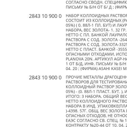
СОГЛАСНО СВОДН. СПЕЦИФИКАЦ
ПИСЬМУ № Б/Н ОТ Б/ Д ; (ФИРМ
2843 10 900 0
НАБОР КОЛЛОИДНЫХ РАСТВОР
СОСТОИТ ИЗ КОЛЛОИДНЫХ (РА
05%) ( 0. 88Л-1 ПЛ. БУТ) И Л
НАБОРА, ВЕС ЗОЛОТА- 1. 32 ГР
НЕТТО С ПЛ. БАНКОЙ ЛАУРИЛС
РАСТВОРА С СОД. ЗОЛОТА -26
РАСТВОРА С СОД. ЗОЛОТА-3325
НЕТТО С ПЛАСТ. БАНКОЙ -3555
ОПАСНЫМИ ОТХОДАМИ, ИСПО
PLANOVA 20N. АРТИКУЛ AGP-H
1 ОТ Б/Д, ИНФ. ПИСЬМУ № Б/Н 
04. 20 ; (ФИРМА) ASAHI KASEI M
2843 10 900 0
ПРОЧИЕ МЕТАЛЛЫ ДРАГОЦЕН
РАСТВОРОВ ДЛЯ ТЕСТИРОВАНИ
КОЛЛОИДНЫЙ РАСТВОР ЗОЛОТЫ
05%) - (0. 88Л-1 ПЛАСТ. БУТ. 
ИТОГО: 3 НАБОРА. ОБЩИЙ ВЕС
НЕТТО КОЛЛОИДНОГО РАСТВОРА
НАБОРА В ИНД. УПАКОВКЕ(ПЛА
)-4398. 57Г. ОБЩ. ВЕС ЗОЛОТ
ОПАСНЫХ ОТХОДОВ, НЕ ОТНО
ЕАЭС СОГЛАСНО СВ. СПЕЦ. № 1 
КОНТРАКТУ №20-44 ОТ 10. 04. 