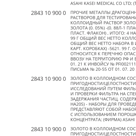
ASAHI KASEI MEDICAL CO LTD; (
2843 10 900 0
ПРОЧИЕ МЕТАЛЛЫ ДРАГОЦЕН
РАСТВОРОВ ДЛЯ ТЕСТИРОВАН
КОЛЛОИДНЫЙ РАСТВОР ЗОЛОТ
ЗОЛОТА (0. 05%) -(0. 88Л-1 П
ПЛАСТ. ФЛАКОН) , ИТОГО: 4 
99 Г ОБЩИЙ ВЕС НЕТТО КОЛЛ
ОБЩИЙ ВЕС НЕТТО НАБОРА В 
КАРТ. КОРОБКАХ) -5621. 99 Г.
ОТНОСИТСЯ К ПЕРЕЧНЮ ОПАС
ВВОЗУ НА ТЕРРИТОРИЮ РФ И 
01. 21 К ИНВОЙСУ № PFI002111 
ПИСЬМА № 20-55 ОТ 01. 07. 20 
2843 10 900 0
ЗОЛОТО В КОЛЛОИДНОМ СОС
ПРИГОДНОСТИ/ЦЕЛОСТНОСТИ
ИССЛЕДОВАНИЙ ПУТЕМ ФИЛЬ
И ПРОВЕРКИ ФИЛЬТРА НА СП
ЗАДЕРЖАНИЯ ЧАСТИЦ. СОДЕРЖАН
HA20S) - НАБОРЫ ДЛЯ ПРОВЕ
ПРЕДСТАВЛЯЮТ СОБОЙ НАБОР
С ИСПОЛЬЗОВАНИЕМ ПОРОШКА
КОНЦЕНТРАТА; (ФИРМА) ASAHI K
2843 10 900 0
ЗОЛОТО В КОЛЛОИДНОМ СОС
ПРИГОДНОСТИ/ЦЕЛОСТНОСТИ