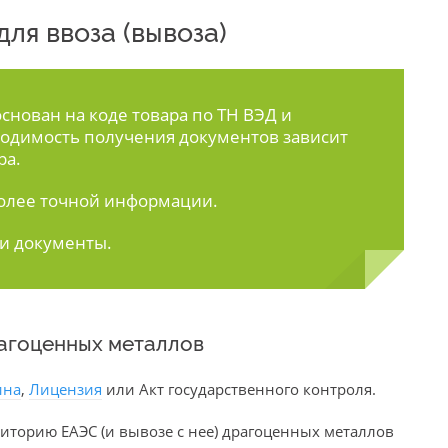
ля ввоза (вывоза)
нован на коде товара по ТН ВЭД и
одимость получения документов зависит
ра.
олее точной информации.
ти документы.
рагоценных металлов
ина
,
Лицензия
или Акт государственного контроля.
иторию ЕАЭС (и вывозе с нее) драгоценных металлов