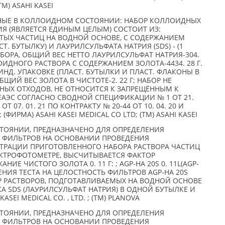
TM) ASAHI KASEI
НЫЕ В КОЛЛОИДНОМ СОСТОЯНИИ: НАБОР КОЛЛОИДНЫХ
ИЯ (ЯВЛЯЕТСЯ ЕДИНЫМ ЦЕЛЫМ) СОСТОИТ ИЗ:
ЫХ ЧАСТИЦ НА ВОДНОЙ ОСНОВЕ, С СОДЕРЖАНИЕМ
ЛАСТ. БУТЫЛКУ) И ЛАУРИЛСУЛЬФАТА НАТРИЯ (SDS) - (1
НАБОРА, ОБЩИЙ ВЕС НЕТТО ЛАУРИЛСУЛЬФАТ НАТРИЯ-304.
ОИДНОГО РАСТВОРА С СОДЕРЖАНИЕМ ЗОЛОТА-4434. 28 Г.
ИНД. УПАКОВКЕ (ПЛАСТ. БУТЫЛКИ И ПЛАСТ. ФЛАКОНЫ В
 ОБЩИЙ ВЕС ЗОЛОТА В ЧИСТОТЕ-2. 22 Г; НАБОР НЕ
НЫХ ОТХОДОВ, НЕ ОТНОСИТСЯ К ЗАПРЕЩЁННЫМ К
ЕАЭС СОГЛАСНО СВОДНОЙ СПЕЦИФИКАЦИИ № 1 ОТ 21.
ОТ 07. 01. 21 ПО КОНТРАКТУ № 20-44 ОТ 10. 04. 20 И
; (ФИРМА) ASAHI KASEI MEDICAL CO LTD; (TM) ASAHI KASEI
ТОЯНИИ, ПРЕДНАЗНАЧЕНО ДЛЯ ОПРЕДЕЛЕНИЯ
 ФИЛЬТРОВ НА ОСНОВАНИИ ПРОВЕДЕНИЯ
ТРАЦИИ ПРИГОТОВЛЕННОГО НАБОРА РАСТВОРА ЧАСТИЦ
ЕКТРОФОТОМЕТРЕ, ВЫСЧИТЫВАЕТСЯ ФАКТОР
ИЕ ЧИСТОГО ЗОЛОТА 0. 11 Г: ; AGP-HA 20S 0. 11L(AGP-
ДЕНИЯ ТЕСТА НА ЦЕЛОСТНОСТЬ ФИЛЬТРОВ AGP-HA 20S
 РАСТВОРОВ, ПОДГОТАВЛИВАЕМЫХ НА ВОДНОЙ ОСНОВЕ
 SDS (ЛАУРИЛСУЛЬФАТ НАТРИЯ) В ОДНОЙ БУТЫЛКЕ И
ASEI MEDICAL CO. , LTD. ; (TM) PLANOVA
ТОЯНИИ, ПРЕДНАЗНАЧЕНО ДЛЯ ОПРЕДЕЛЕНИЯ
 ФИЛЬТРОВ НА ОСНОВАНИИ ПРОВЕДЕНИЯ