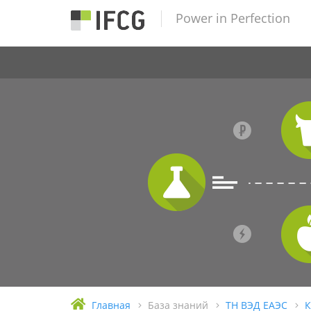
Power in Perfection
Главная
База знаний
ТН ВЭД ЕАЭС
К