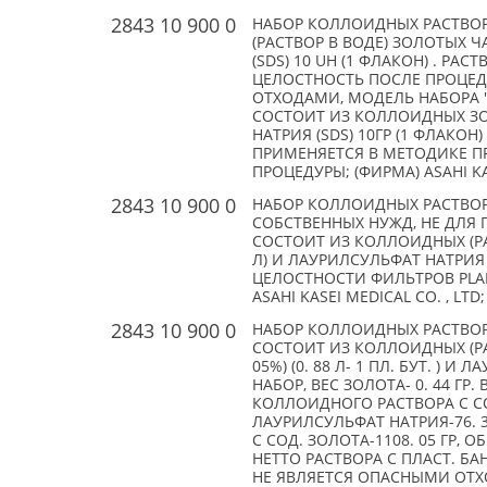
2843 10 900 0
НАБОР КОЛЛОИДНЫХ РАСТВОР
(РАСТВОР В ВОДЕ) ЗОЛОТЫХ Ч
(SDS) 10 UH (1 ФЛАКОН) . Р
ЦЕЛОСТНОСТЬ ПОСЛЕ ПРОЦЕДУ
ОТХОДАМИ, МОДЕЛЬ НАБОРА "
СОСТОИТ ИЗ КОЛЛОИДНЫХ ЗОЛ
НАТРИЯ (SDS) 10ГР (1 ФЛАКО
ПРИМЕНЯЕТСЯ В МЕТОДИКЕ П
ПРОЦЕДУРЫ; (ФИРМА) ASAHI KAS
2843 10 900 0
НАБОР КОЛЛОИДНЫХ РАСТВОР
СОБСТВЕННЫХ НУЖД, НЕ ДЛЯ ПР
СОСТОИТ ИЗ КОЛЛОИДНЫХ (РА
Л) И ЛАУРИЛСУЛЬФАТ НАТРИЯ 
ЦЕЛОСТНОСТИ ФИЛЬТРОВ PLANO
ASAHI KASEI MEDICAL CO. , LTD;
2843 10 900 0
НАБОР КОЛЛОИДНЫХ РАСТВОР
СОСТОИТ ИЗ КОЛЛОИДНЫХ (РА
05%) (0. 88 Л- 1 ПЛ. БУТ. ) И
НАБОР, ВЕС ЗОЛОТА- 0. 44 ГР.
КОЛЛОИДНОГО РАСТВОРА С СОД.
ЛАУРИЛСУЛЬФАТ НАТРИЯ-76. 3
С СОД. ЗОЛОТА-1108. 05 ГР, О
НЕТТО РАСТВОРА С ПЛАСТ. БАНК
НЕ ЯВЛЯЕТСЯ ОПАСНЫМИ ОТХОД