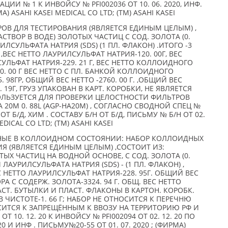
ИИ № 1 К ИНВОЙСУ № PFI002036 ОТ 10. 06. 2020, ИНФ.
А) ASAHI KASEI MEDICAL CO LTD; (TM) ASAHI KASEI
ОВ ДЛЯ ТЕСТИРОВАНИЯ (ЯВЛЯЕТСЯ ЕДИНЫМ ЦЕЛЫМ) ,
СТВОР В ВОДЕ) ЗОЛОТЫХ ЧАСТИЦ С СОД. ЗОЛОТА (0.
АУРИЛСУЛЬФАТА НАТРИЯ (SDS) (1 ПЛ. ФЛАКОН) .ИТОГО -3
. ,ВЕС НЕТТО ЛАУРИЛСУЛЬФАТ НАТРИЯ-120. 00Г, ВЕС
УЛЬФАТ НАТРИЯ-229. 21 Г, ВЕС НЕТТО КОЛЛОИДНОГО
40. 00 Г ВЕС НЕТТО С ПЛ. БАНКОЙ КОЛЛОИДНОГО
. 98ГР, ОБЩИЙ ВЕС НЕТТО -2760. 00 Г. ,ОБЩИЙ ВЕС
. 19Г, ГРУЗ УПАКОВАН В КАРТ. КОРОБКИ, НЕ ЯВЛЯЕТСЯ
ЛЬЗУЕТСЯ ДЛЯ ПРОВЕРКИ ЦЕЛОСТНОСТИ ФИЛЬТРОВ
A 20M 0. 88L (AGP-HA20M) , СОГЛАСНО СВОДНОЙ СПЕЦ №
ОТ Б/Д, ХИМ . СОСТАВУ Б/Н ОТ Б/Д, ПИСЬМУ № Б/Н ОТ 02.
EDICAL CO LTD; (TM) ASAHI KASEI
НЫЕ В КОЛЛОИДНОМ СОСТОЯНИИ: НАБОР КОЛЛОИДНЫХ
Я (ЯВЛЯЕТСЯ ЕДИНЫМ ЦЕЛЫМ) ,СОСТОИТ ИЗ:
Х ЧАСТИЦ НА ВОДНОЙ ОСНОВЕ, С СОД. ЗОЛОТА (0.
), И ЛАУРИЛСУЛЬФАТА НАТРИЯ (SDS) - (1 ПЛ. ФЛАКОН) ,
 НЕТТО ЛАУРИЛСУЛЬФАТ НАТРИЯ-228. 95Г. ОБЩИЙ ВЕС
 С СОДЕРЖ. ЗОЛОТА-3324. 94 Г. ОБЩ. ВЕС НЕТТО
СТ. БУТЫЛКИ И ПЛАСТ. ФЛАКОНЫ В КАРТОН. КОРОБК.
А В ЧИСТОТЕ-1. 66 Г; НАБОР НЕ ОТНОСИТСЯ К ПЕРЕЧНЮ
СИТСЯ К ЗАПРЕЩЁННЫМ К ВВОЗУ НА ТЕРРИТОРИЮ РФ И
ОТ 10. 12. 20 К ИНВОЙСУ № PFI002094 ОТ 02. 12. 20 ПО
20 И ИНФ . ПИСЬМУ№20-55 ОТ 01. 07. 2020 ; (ФИРМА)