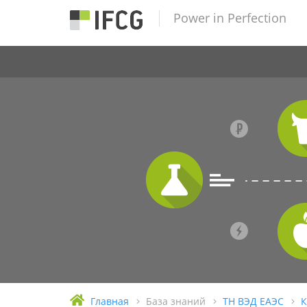
Power in Perfection
Главная
База знаний
ТН ВЭД ЕАЭС
К