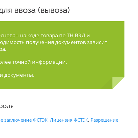
ля ввоза (вывоза)
нован на коде товара по ТН ВЭД и
одимость получения документов зависит
ра.
олее точной информации.
ти документы.
роля
е заключение ФСТЭК
,
Лицензия ФСТЭК
,
Разрешение