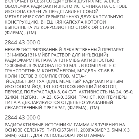
ВКЛЮЧАЕТ В СЕБЯ СОЕДИНЕНИЯ ДРУГИХ МЕТАЛЛОВ.
ОБОЛОЧКА РАДИОАКТИВНОГО ИСТОЧНИКА НА ОСНОВЕ
ИЗОТОПА СЕЛЕН-75 ПРЕДСТАВЛЯЕТ СОБОЙ
МЕТАЛЛИЧЕСКУЮ ГЕРМЕТИЧНУЮ ДВУХ КАПСУЛЬНУЮ
КОНСТРУКЦИЮ, ВНЕШНЯЯ КАПСУЛА КОТОРОЙ
ВЫПОЛНЕНА ИЗ КОРРОЗИОННО СТОЙК ОЙ СТАЛИ ;
(ФИРМА) ; (TM)
2844 43 000 0
НЕЗАРЕГИСТРИРОВАННЫЙ ЛЕКАРСТВЕННЫЙ ПРЕПАРАТ
131I-MIBG(131I-МЙБГ РАСТВОР ДЛЯ ИНЪЕКЦИЙ)
РАДИОФАРМПРЕПАРАТА 131I-MIBG АКТИВНОСТЬЮ
12000МБК, 3 ФЛАКОНА ПО 10 МЛ. , В КОМПЛЕКТЕ С
ТРАНСПОРТНЫМ КОНТЕЙНЕРОМ, МОДЕЛЬ КТ-6В В
КОЛИЧЕСТВЕ 3 КОМПЛЕКТОВ. МЕТА-;
ЙОДОБЕНЗИЛГУАНДИН, МЕЧЕНЫЙ РАДИОАКТИВНЫМ
ИЗОТОПОМ ЙОД-131-КОРОТКОЖИВУЩИЙ ИЗОТОП,
ПЕРИОД ПОЛУРАСПАДА 8, 04 СУТ. АКТИВНОСТЬ НА 24. 05-0,
324КИ. (12ГБК) , НА 23. 05-0, 35КИ. ТРАНСП. КОНТЕЙНЕРЫ
ТИПА А ДЕКЛАРИРУЮТСЯ ОТДЕЛЬНО УКАЗАННЫЙ
ЛЕКАРСТВЕННЫЙ ПРЕПАРАТ; (ФИРМА) ; (TM)
2844 43 000 0
РАДИОАКТИВНЫЕ ИСТОЧНИКИ ГАММА-ИЗЛУЧЕНИЯ НА
ОСНОВЕ СЕЛЕН-75: ТИП GIS75M11. 200(РАЗМЕР 3, 5ММ Х 3,
5ММ) -XШТ. , ДЛЯ ИСПОЛЬЗОВАНИЯ В ГАММА-