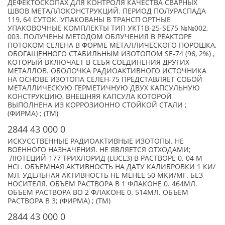
ДЕФЕКТОСКОПАХ ДЛЯ КОНТРОЛЯ КАЧЕСТВА СВАРНЫХ
ШВОВ МЕТАЛЛОКОНСТРУКЦИЙ. ПЕРИОД ПОЛУРАСПАДА
119, 64 СУТОК. УПАКОВАНЫ В ТРАНСП ОРТНЫЕ
УПАКОВОЧНЫЕ КОМПЛЕКТЫ ТИП УКТ1В-25-SE75 №№002,
003. ПОЛУЧЕНЫ МЕТОДОМ ОБЛУЧЕНИЯ В РЕАКТОРЕ
ПОТОКОМ СЕЛЕНА В ФОРМЕ МЕТАЛЛИЧЕСКОГО ПОРОШКА,
ОБОГАЩЕННОГО СТАБИЛЬНЫМ ИЗОТОПОМ SE-74 (96, 2%) ,
КОТОРЫЙ ВКЛЮЧАЕТ В СЕБЯ СОЕДИНЕНИЯ ДРУГИХ
МЕТАЛЛОВ. ОБОЛОЧКА РАДИОАКТИВНОГО ИСТОЧНИКА
НА ОСНОВЕ ИЗОТОПА СЕЛЕН-75 ПРЕДСТАВЛЯЕТ СОБОЙ
МЕТАЛЛИЧЕСКУЮ ГЕРМЕТИЧНУЮ ДВУХ КАПСУЛЬНУЮ
КОНСТРУКЦИЮ, ВНЕШНЯЯ КАПСУЛА КОТОРОЙ
ВЫПОЛНЕНА ИЗ КОРРОЗИОННО СТОЙКОЙ СТАЛИ ;
(ФИРМА) ; (TM)
2844 43 000 0
ИСКУССТВЕННЫЕ РАДИОАКТИВНЫЕ ИЗОТОПЫ. НЕ
ВОЕННОГО НАЗНАЧЕНИЯ. НЕ ЯВЛЯЕТСЯ ОТХОДАМИ;
ЛЮТЕЦИЙ-177 ТРИХЛОРИД (LUCL3) В РАСТВОРЕ 0. 04 M
HCL. ОБЪЕМНАЯ АКТИВНОСТЬ НА ДАТУ КАЛИБРОВКИ 1 КИ/
МЛ, УДЕЛЬНАЯ АКТИВНОСТЬ НЕ МЕНЕЕ 50 МКИ/МГ. БЕЗ
НОСИТЕЛЯ. ОБЪЕМ РАСТВОРА В 1 ФЛАКОНЕ 0. 464МЛ.
ОБЪЕМ РАСТВОРА ВО 2 ФЛАКОНЕ 0. 514МЛ. ОБЪЕМ
РАСТВОРА В 3; (ФИРМА) ; (TM)
2844 43 000 0