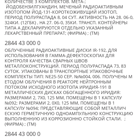
КОЛИЧЕСТВЕ 3 КОМПЛЕКТОВ. МЕТА-;
ЙОДОБЕНЗИЛГУАНДИН, МЕЧЕНЫЙ РАДИОАКТИВНЫМ
ИЗОТОПОМ ЙОД-131-КОРОТКОЖИВУЩИЙ ИЗОТОП,
ПЕРИОД ПОЛУРАСПАДА 8, 04 СУТ. АКТИВНОСТЬ НА 28. 06-0,
324КИ. (12ГБК) , НА 27. 06-0, 35КИ. ТРАНСП. КОНТЕЙНЕРЫ
ТИПА А ДЕКЛАРИРУЮТСЯ ОТДЕЛЬНО УКАЗАННЫЙ
ЛЕКАРСТВЕННЫЙ ПРЕПАРАТ; (ФИРМА) ; (TM)
2844 43 000 0
ОБЛУЧЕННЫЕ РАДИОАКТИВНЫЕ ДИСКИ IR-192, ДЛЯ
ИСПОЛЬЗОВАНИЯ В ГАММА-ДЕФЕКТОСКОПАХ ДЛЯ
КОНТРОЛЯ КАЧЕСТВА СВАРНЫХ ШВОВ
МЕТАЛЛОКОНСТРУКЦИЙ. ПЕРИОД ПОЛУРАСПАДА 73, 83
СУТОК. УПАКОВАНЫ В ТРАНСПОРТНЫЕ УПАКОВОЧНЫЕ
КОМПЛЕКТЫ ТИП: NE25-50 СЕР. №№004, 006. ПОЛУЧЕНЫ М
ЕТОДОМ ОБЛУЧЕНИЯ В РЕАКТОРЕ НЕЙТРОННЫМ
ПОТОКОМ ИСХОДНОГО ИЗОТОПА ИРИДИЯ-191 В
МЕТАЛЛИЧЕСКИХ ДИСКАХ ОБОГАЩЕННОГО ИРИДИЯ:
РАЗМЕРАМИ 2, 7Х0, 125 ММ, ПОМЕЩЕНЫ В 1 КАПСУЛУ
№092; РАЗМЕРАМИ 2, 0Х0, 125 ММ, ПОМЕЩЕНЫ В 1
КАПСУЛУ №094; ПРЕДСТАВЛЯЮЩИЕ СОБОЙ МЕТАЛЛИЧ
ЕСКУЮ ГЕРМЕТИЧНУЮ ОДНОАМПУЛЬНУЮ КОНСТРУКЦИЮ
ВЫПОЛНЕННУЮ ИЗ КОРРОЗИОННО СТОЙКОЙ СТАЛИ. ;
(ФИРМА) ; (TM)
2844 43 000 0