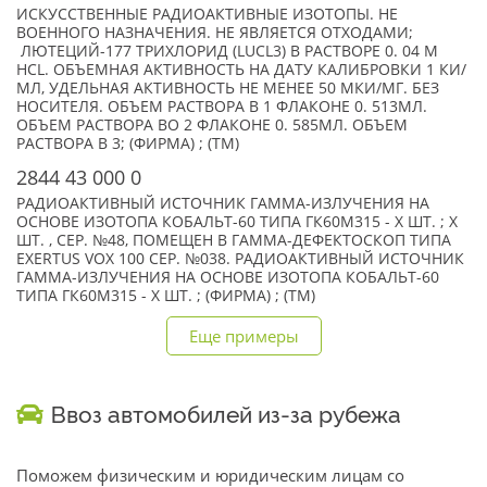
ИСКУССТВЕННЫЕ РАДИОАКТИВНЫЕ ИЗОТОПЫ. НЕ
ВОЕННОГО НАЗНАЧЕНИЯ. НЕ ЯВЛЯЕТСЯ ОТХОДАМИ;
ЛЮТЕЦИЙ-177 ТРИХЛОРИД (LUCL3) В РАСТВОРЕ 0. 04 M
HCL. ОБЪЕМНАЯ АКТИВНОСТЬ НА ДАТУ КАЛИБРОВКИ 1 КИ/
МЛ, УДЕЛЬНАЯ АКТИВНОСТЬ НЕ МЕНЕЕ 50 МКИ/МГ. БЕЗ
НОСИТЕЛЯ. ОБЪЕМ РАСТВОРА В 1 ФЛАКОНЕ 0. 513МЛ.
ОБЪЕМ РАСТВОРА ВО 2 ФЛАКОНЕ 0. 585МЛ. ОБЪЕМ
РАСТВОРА В 3; (ФИРМА) ; (TM)
2844 43 000 0
РАДИОАКТИВНЫЙ ИСТОЧНИК ГАММА-ИЗЛУЧЕНИЯ НА
ОСНОВЕ ИЗОТОПА КОБАЛЬТ-60 ТИПА ГК60М315 - X ШТ. ; X
ШТ. , СЕР. №48, ПОМЕЩЕН В ГАММА-ДЕФЕКТОСКОП ТИПА
EXERTUS VOX 100 СЕР. №038. РАДИОАКТИВНЫЙ ИСТОЧНИК
ГАММА-ИЗЛУЧЕНИЯ НА ОСНОВЕ ИЗОТОПА КОБАЛЬТ-60
ТИПА ГК60М315 - X ШТ. ; (ФИРМА) ; (TM)
Еще примеры
Ввоз автомобилей из-за рубежа
Поможем физическим и юридическим лицам со