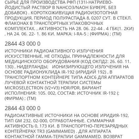
СЫРЬЕ ДЛЯ ПРОИЗВОДСТВА РФП (131I-НАТРИЕВО-
ЙОДИСТЫЙ РАСТВОР В NAHCO3/NAOH БУФЕРЕ, БЕЗ
ДОБАВОК) . КОРОТКОЖИВУЩАЯ РАДИОИЗОТОПНАЯ
ПРОДУКЦИЯ, ПЕРИОД ПОЛУРАСПАДА 8, 0207 СУТ. В СТЕКЛ.
ФЛАКОНАХ В ТРАНСПОРТНЫХ УПАКОВОЧНЫХ
КОМПЛЕКТАХ. , АКТИВНОСТЬ НА 28. 06. 22-44 . 4 ГБК(1. 2КИ)
, НА 24. 06. 22- 1. 86 КИ. МАРКА: I-RA-5 ; (ФИРМА) ; (TM)
2844 43 000 0
ИСТОЧНИКИ РАДИОАКТИВНОГО ИЗЛУЧЕНИЯ
ИСКУССТВЕННЫЕ, НЕ ОТХОДЫ, ПРИНАДЛЕЖНОСТИ ДЛЯ
МЕДИЦИНСКОГО ОБОРУДОВАНИЯ (КОД ОКПД2: 26. 60. 11.
130) , НИДЕРЛАНДЫ; ИОНИЗИРУЮЩЕГО ИЗЛУЧЕНИЯ НА
ОСНОВЕ РАДИОНУКЛИДА IR-192 (ИРИДИЙ 192) , В
ТРАНСПОРТНОМ КОНТЕЙНЕРЕ ТИПА ADIC6 ДЛЯ АППАРАТОВ
ЛУЧЕВОЙ КОНТАКТНОЙ ТЕРАПИИ СИСТЕМЫ
MICROSELECTRON (V2+V3) HDR/PDR, ВАРИАНТ
ИСПОЛНЕНИЯ: 105. 002, СОСТАВ: ИСТОЧНИК IR-192 (;
(ФИРМА) ; (TM)
2844 43 000 0
РАДИОАКТИВНЫЕ ИСТОЧНИКИ НА ОСНОВЕ ИРИДИЯ-192,
ТИП GM 232. 02-000, ОТРАБОТАННЫЕ. СУММАРНАЯ
АКТИВНОСТЬ 0, 173 КИ. В ТРАНСПОРТНО-ПЕРЕЗАРЯДНЫХ
КОНТЕЙНЕРАХ TR3 (GAMMAMED) . ДЛЯ АППАРАТА
КОНТАКТНОЙ ГАММА-ТЕРАПИИ GAMMAMED. ВОЗВРАТ