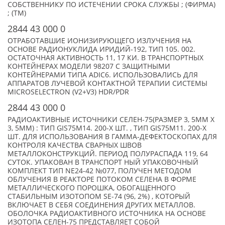
СОБСТВЕННИКУ ПО ИСТЕЧЕНИИ СРОКА СЛУЖБЫ ; (ФИРМА)
; (TM)
2844 43 000 0
ОТРАБОТАВШИЕ ИОНИЗИРУЮЩЕГО ИЗЛУЧЕНИЯ НА
ОСНОВЕ РАДИОНУКЛИДА ИРИДИЙ-192, ТИП 105. 002.
ОСТАТОЧНАЯ АКТИВНОСТЬ 11, 17 КИ. В ТРАНСПОРТНЫХ
КОНТЕЙНЕРАХ МОДЕЛИ 98207 С ЗАЩИТНЫМИ
КОНТЕЙНЕРАМИ ТИПА ADIC6. ИСПОЛЬЗОВАЛИСЬ ДЛЯ
АППАРАТОВ ЛУЧЕВОЙ КОНТАКТНОЙ ТЕРАПИИ СИСТЕМЫ
MICROSELECTRON (V2+V3) HDR/PDR
2844 43 000 0
РАДИОАКТИВНЫЕ ИСТОЧНИКИ СЕЛЕН-75(РАЗМЕР 3, 5ММ Х
3, 5ММ) : ТИП GIS75М14. 200-X ШТ. , ТИП GIS75М11. 200-X
ШТ. ДЛЯ ИСПОЛЬЗОВАНИЯ В ГАММА-ДЕФЕКТОСКОПАХ ДЛЯ
КОНТРОЛЯ КАЧЕСТВА СВАРНЫХ ШВОВ
МЕТАЛЛОКОНСТРУКЦИЙ. ПЕРИОД ПОЛУРАСПАДА 119, 64
СУТОК. УПАКОВАН В ТРАНСПОРТ НЫЙ УПАКОВОЧНЫЙ
КОМПЛЕКТ ТИП NE24-42 №077, ПОЛУЧЕН МЕТОДОМ
ОБЛУЧЕНИЯ В РЕАКТОРЕ ПОТОКОМ СЕЛЕНА В ФОРМЕ
МЕТАЛЛИЧЕСКОГО ПОРОШКА, ОБОГАЩЕННОГО
СТАБИЛЬНЫМ ИЗОТОПОМ SE-74 (96, 2%) , КОТОРЫЙ
ВКЛЮЧАЕТ В СЕБЯ СОЕДИНЕНИЯ ДРУГИХ МЕТАЛЛОВ.
ОБОЛОЧКА РАДИОАКТИВНОГО ИСТОЧНИКА НА ОСНОВЕ
ИЗОТОПА СЕЛЕН-75 ПРЕДСТАВЛЯЕТ СОБОЙ