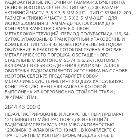
РАДИОАКТИВНЫЕ ИСТОЧНИКИ ГАММА-ИЗЛУЧЕНИЯ НА
ОСНОВЕ ИЗОТОПА СЕЛЕН-75: ТИП SR17. 200, РАЗМЕР
АКТИВНОЙ ЧАСТИ 3, 5 Х 3, 5 ММ-XШТ. , ТИП GIS75M12. 200 ,
РАЗМЕР АКТИВНОЙ ЧАСТИ 3, 5 Х 3, 5 ММ-XШТ. , ДЛЯ
ИСПОЛЬЗОВАНИЯ В ГАММА-ДЕФЕКТОСКОПАХ ДЛЯ
КОНТРОЛЯ КАЧЕСТВА СВАРН ЫХ ШВОВ
МЕТАЛЛОКОНСТРУКЦИЙ. ПЕРИОД ПОЛУРАСПАДА 119, 64
СУТОК. УПАКОВАНЫ В ТРАНСПОРТНЫЙ УПАКОВОЧНЫЙ
КОМПЛЕКТ ТИП NE24-42 №080, ПОЛУЧЕНЫ МЕТОДОМ
ОБЛУЧЕНИЯ В РЕАКТОРЕ ПОТОКОМ СЕЛЕНА В ФОРМЕ
МЕТАЛЛИЧЕСКОГО ПОРОШКА, ОБОГАЩЕННОГО
СТАБИЛЬНЫМ ИЗОТОПОМ SE-74 (9 6, 2%) , КОТОРЫЙ
ВКЛЮЧАЕТ В СЕБЯ СОЕДИНЕНИЯ ДРУГИХ МЕТАЛЛОВ.
ОБОЛОЧКА РАДИОАКТИВНОГО ИСТОЧНИКА НА ОСНОВЕ
ИЗОТОПА СЕЛЕН-75 ПРЕДСТАВЛЯЕТ СОБОЙ
МЕТАЛЛИЧЕСКУЮ ГЕРМЕТИЧНУЮ ДВУХ КАПСУЛЬНУЮ
КОНСТРУКЦИЮ, ВНЕШНЯЯ КАПСУЛА КОТОРОЙ
ВЫПОЛНЕНА ИЗ КОРРОЗИОННО СТОЙКОЙ СТАЛИ ;
(ФИРМА) ; (TM)
2844 43 000 0
НЕЗАРЕГИСТРИРОВАННЫЙ ЛЕКАРСТВЕННЫЙ ПРЕПАРАТ
131I-MIBG(131I-МЙБГ РАСТВОР ДЛЯ ИНЪЕКЦИЙ)
РАДИОФАРМПРЕПАРАТА 131I-MIBG АКТИВНОСТЬЮ
12000МБК, 3 ФЛАКОНА ПО 10 МЛ. , В КОМПЛЕКТЕ С
ТРАНСПОРТНЫМ КОНТЕЙНЕРОМ, МОДЕЛЬ КТ-6В В