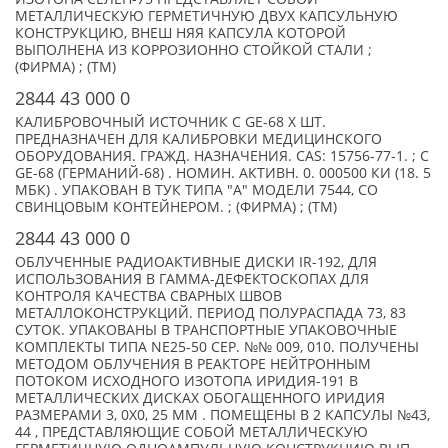
МЕТАЛЛИЧЕСКУЮ ГЕРМЕТИЧНУЮ ДВУХ КАПСУЛЬНУЮ
КОНСТРУКЦИЮ, ВНЕШ НЯЯ КАПСУЛА КОТОРОЙ
ВЫПОЛНЕНА ИЗ КОРРОЗИОННО СТОЙКОЙ СТАЛИ ;
(ФИРМА) ; (TM)
2844 43 000 0
КАЛИБРОВОЧНЫЙ ИСТОЧНИК C GE-68 X ШТ.
ПРЕДНАЗНАЧЕН ДЛЯ КАЛИБРОВКИ МЕДИЦИНСКОГО
ОБОРУДОВАНИЯ. ГРАЖД. НАЗНАЧЕНИЯ. CAS: 15756-77-1. ; С
GE-68 (ГЕРМАНИЙ-68) . НОМИН. АКТИВН. 0. 000500 КИ (18. 5
МБК) . УПАКОВАН В ТУК ТИПА "А" МОДЕЛИ 7544, СО
СВИНЦОВЫМ КОНТЕЙНЕРОМ. ; (ФИРМА) ; (TM)
2844 43 000 0
ОБЛУЧЕННЫЕ РАДИОАКТИВНЫЕ ДИСКИ IR-192, ДЛЯ
ИСПОЛЬЗОВАНИЯ В ГАММА-ДЕФЕКТОСКОПАХ ДЛЯ
КОНТРОЛЯ КАЧЕСТВА СВАРНЫХ ШВОВ
МЕТАЛЛОКОНСТРУКЦИЙ. ПЕРИОД ПОЛУРАСПАДА 73, 83
СУТОК. УПАКОВАНЫ В ТРАНСПОРТНЫЕ УПАКОВОЧНЫЕ
КОМПЛЕКТЫ ТИПА NE25-50 СЕР. №№ 009, 010. ПОЛУЧЕНЫ
МЕТОДОМ ОБЛУЧЕНИЯ В РЕАКТОРЕ НЕЙТРОННЫМ
ПОТОКОМ ИСХОДНОГО ИЗОТОПА ИРИДИЯ-191 В
МЕТАЛЛИЧЕСКИХ ДИСКАХ ОБОГАЩЕННОГО ИРИДИЯ
РАЗМЕРАМИ 3, 0Х0, 25 ММ . ПОМЕЩЕНЫ В 2 КАПСУЛЫ №43,
44 , ПРЕДСТАВЛЯЮЩИЕ СОБОЙ МЕТАЛЛИЧЕСКУЮ