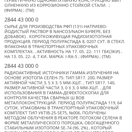
ГЕРМЕТИЧНУЮ ОДНОАМПУЛЬНУЮ КОНСТРУКЦИЮ ВЫП
ОЛНЕННУЮ ИЗ КОРРОЗИОННО СТОЙКОЙ СТАЛИ. ;
(ФИРМА) ; (TM)
2844 43 000 0
СЫРЬЕ ДЛЯ ПРОИЗВОДСТВА РФП (131I-НАТРИЕВО-
ЙОДИСТЫЙ РАСТВОР В NAHCO3/NAOH БУФЕРЕ, БЕЗ
ДОБАВОК) . КОРОТКОЖИВУЩАЯ РАДИОИЗОТОПНАЯ
ПРОДУКЦИЯ, ПЕРИОД ПОЛУРАСПАДА 8, 0207 СУТ. В СТЕКЛ.
ФЛАКОНАХ В ТРАНСПОРТНЫХ УПАКОВОЧНЫХ
КОМПЛЕКТАХ. , АКТИВНОСТЬ НА 17. 05. 22- 111 ГБК(3КИ) ,
НА 13. 05. 22- 4, 7 КИ. МАРКА: I-RA-5 ; (ФИРМА) ; (TM)
2844 43 000 0
РАДИОАКТИВНЫЕ ИСТОЧНИКИ ГАММА-ИЗЛУЧЕНИЯ НА
ОСНОВЕ ИЗОТОПА СЕЛЕН-75: ТИП SR17. 200, РАЗМЕР
АКТИВНОЙ ЧАСТИ 3, 5 Х 3, 5 ММ-XШТ. , ТИП SR17. 140,
РАЗМЕР АКТИВНОЙ ЧАСТИ 3, 0 Х 3, 0 ММ-XШТ. , ДЛЯ
ИСПОЛЬЗОВАНИЯ В ГАММА-ДЕФЕКТОСКОПАХ ДЛЯ
КОНТРОЛЯ КАЧЕСТВА СВАРНЫХ Ш ВОВ
МЕТАЛЛОКОНСТРУКЦИЙ. ПЕРИОД ПОЛУРАСПАДА 119, 64
СУТОК. УПАКОВАНЫ В ТРАНСПОРТНЫЙ УПАКОВОЧНЫЙ
КОМПЛЕКТ ТИП УКТIВ-25-SE75, №006, ПОЛУЧЕНЫ
МЕТОДОМ ОБЛУЧЕНИЯ В РЕАКТОРЕ ПОТОКОМ СЕЛЕНА В
ФОРМЕ МЕТАЛЛИЧЕСКОГО ПОРОШКА, ОБОГАЩЕННОГО
СТАБИЛЬНЫМ ИЗОТОПОМ SE-74 (96, 2%) , КОТОРЫЙ