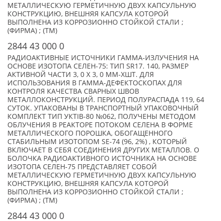
МЕТАЛЛИЧЕСКУЮ ГЕРМЕТИЧНУЮ ДВУХ КАПСУЛЬНУЮ
КОНСТРУКЦИЮ, ВНЕШНЯЯ КАПСУЛА КОТОРОЙ
ВЫПОЛНЕНА ИЗ КОРРОЗИОННО СТОЙКОЙ СТАЛИ ;
(ФИРМА) ; (TM)
2844 43 000 0
РАДИОАКТИВНЫЕ ИСТОЧНИКИ ГАММА-ИЗЛУЧЕНИЯ НА
ОСНОВЕ ИЗОТОПА СЕЛЕН-75: ТИП SR17. 140, РАЗМЕР
АКТИВНОЙ ЧАСТИ 3, 0 Х 3, 0 ММ-XШТ. ДЛЯ
ИСПОЛЬЗОВАНИЯ В ГАММА-ДЕФЕКТОСКОПАХ ДЛЯ
КОНТРОЛЯ КАЧЕСТВА СВАРНЫХ ШВОВ
МЕТАЛЛОКОНСТРУКЦИЙ. ПЕРИОД ПОЛУРАСПАДА 119, 64
СУТОК. УПАКОВАНЫ В ТРАНСПОРТНЫЙ УПАКОВОЧНЫЙ
КОМПЛЕКТ ТИП УКТIВ-80 №062, ПОЛУЧЕНЫ МЕТОДОМ
ОБЛУЧЕНИЯ В РЕАКТОРЕ ПОТОКОМ СЕЛЕНА В ФОРМЕ
МЕТАЛЛИЧЕСКОГО ПОРОШКА, ОБОГАЩЕННОГО
СТАБИЛЬНЫМ ИЗОТОПОМ SE-74 (96, 2%) , КОТОРЫЙ
ВКЛЮЧАЕТ В СЕБЯ СОЕДИНЕНИЯ ДРУГИХ МЕТАЛЛОВ. О
БОЛОЧКА РАДИОАКТИВНОГО ИСТОЧНИКА НА ОСНОВЕ
ИЗОТОПА СЕЛЕН-75 ПРЕДСТАВЛЯЕТ СОБОЙ
МЕТАЛЛИЧЕСКУЮ ГЕРМЕТИЧНУЮ ДВУХ КАПСУЛЬНУЮ
КОНСТРУКЦИЮ, ВНЕШНЯЯ КАПСУЛА КОТОРОЙ
ВЫПОЛНЕНА ИЗ КОРРОЗИОННО СТОЙКОЙ СТАЛИ ;
(ФИРМА) ; (TM)
2844 43 000 0