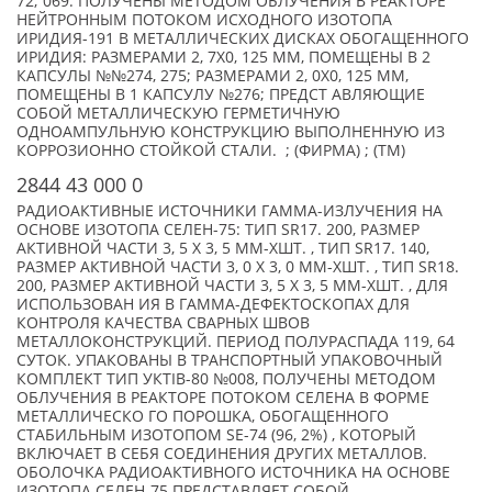
72; 069. ПОЛУЧЕНЫ МЕТОДОМ ОБЛУЧЕНИЯ В РЕАКТОРЕ
НЕЙТРОННЫМ ПОТОКОМ ИСХОДНОГО ИЗОТОПА
ИРИДИЯ-191 В МЕТАЛЛИЧЕСКИХ ДИСКАХ ОБОГАЩЕННОГО
ИРИДИЯ: РАЗМЕРАМИ 2, 7Х0, 125 ММ, ПОМЕЩЕНЫ В 2
КАПСУЛЫ №№274, 275; РАЗМЕРАМИ 2, 0Х0, 125 ММ,
ПОМЕЩЕНЫ В 1 КАПСУЛУ №276; ПРЕДСТ АВЛЯЮЩИЕ
СОБОЙ МЕТАЛЛИЧЕСКУЮ ГЕРМЕТИЧНУЮ
ОДНОАМПУЛЬНУЮ КОНСТРУКЦИЮ ВЫПОЛНЕННУЮ ИЗ
КОРРОЗИОННО СТОЙКОЙ СТАЛИ. ; (ФИРМА) ; (TM)
2844 43 000 0
РАДИОАКТИВНЫЕ ИСТОЧНИКИ ГАММА-ИЗЛУЧЕНИЯ НА
ОСНОВЕ ИЗОТОПА СЕЛЕН-75: ТИП SR17. 200, РАЗМЕР
АКТИВНОЙ ЧАСТИ 3, 5 Х 3, 5 ММ-XШТ. , ТИП SR17. 140,
РАЗМЕР АКТИВНОЙ ЧАСТИ 3, 0 Х 3, 0 ММ-XШТ. , ТИП SR18.
200, РАЗМЕР АКТИВНОЙ ЧАСТИ 3, 5 Х 3, 5 ММ-XШТ. , ДЛЯ
ИСПОЛЬЗОВАН ИЯ В ГАММА-ДЕФЕКТОСКОПАХ ДЛЯ
КОНТРОЛЯ КАЧЕСТВА СВАРНЫХ ШВОВ
МЕТАЛЛОКОНСТРУКЦИЙ. ПЕРИОД ПОЛУРАСПАДА 119, 64
СУТОК. УПАКОВАНЫ В ТРАНСПОРТНЫЙ УПАКОВОЧНЫЙ
КОМПЛЕКТ ТИП УКТIВ-80 №008, ПОЛУЧЕНЫ МЕТОДОМ
ОБЛУЧЕНИЯ В РЕАКТОРЕ ПОТОКОМ СЕЛЕНА В ФОРМЕ
МЕТАЛЛИЧЕСКО ГО ПОРОШКА, ОБОГАЩЕННОГО
СТАБИЛЬНЫМ ИЗОТОПОМ SE-74 (96, 2%) , КОТОРЫЙ
ВКЛЮЧАЕТ В СЕБЯ СОЕДИНЕНИЯ ДРУГИХ МЕТАЛЛОВ.
ОБОЛОЧКА РАДИОАКТИВНОГО ИСТОЧНИКА НА ОСНОВЕ
ИЗОТОПА СЕЛЕН-75 ПРЕДСТАВЛЯЕТ СОБОЙ