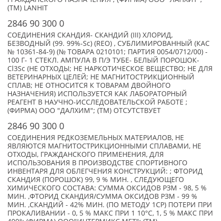
(TM) LANHIT
2846 90 300 0
СОЕДИНЕНИЯ СКАНДИЯ- СКАНДИЙ (III) ХЛОРИД,
БЕЗВОДНЫЙ (99. 99%-Sc) (REO) , СУБЛИМИРОВАННЫЙ (КАС
№ 10361-84-9) (№ ТОВАРА 0210101; ПАРТИЯ 0054/0712/00) -
100 Г- 1 СТЕКЛ. АМПУЛА В П/Э ТУБЕ- БЕЛЫЙ ПОРОШОК-
Cl3Sc (НЕ ОТХОДЫ; НЕ НАРКОТИЧЕСКОЕ ВЕЩЕСТВО; НЕ ДЛЯ
ВЕТЕРИНАРНЫХ ЦЕЛЕЙ; НЕ МАГНИТОСТРИКЦИОННЫЙ
СПЛАВ; НЕ ОТНОСИТСЯ К ТОВАРАМ ДВОЙНОГО
НАЗНАЧЕНИЯ) ИСПОЛЬЗУЕТСЯ КАК ЛАБОРАТОРНЫЙ
РЕАГЕНТ В НАУЧНО-ИССЛЕДОВАТЕЛЬСКОЙ РАБОТЕ ;
(ФИРМА) ООО "ДАЛХИМ"; (TM) ОТСУТСТВУЕТ
2846 90 300 0
СОЕДИНЕНИЯ РЕДКОЗЕМЕЛЬНЫХ МАТЕРИАЛОВ, НЕ
ЯВЛЯЮТСЯ МАГНИТОСТРИКЦИОННЫМИ СПЛАВАМИ, НЕ
ОТХОДЫ, ГРАЖДАНСКОГО ПРИМЕНЕНИЯ, ДЛЯ
ИСПОЛЬЗОВАНИЯ В ПРОИЗВОДСТВЕ СПОРТИВНОГО
ИНВЕНТАРЯ ДЛЯ ОБЛЕГЧЕНИЯ КОНСТРУКЦИЙ: ; ФТОРИД
СКАНДИЯ (ПОРОШОК) 99, 9 % МИН. , СЛЕДУЮЩЕГО
ХИМИЧЕСКОГО СОСТАВА: СУММА ОКСИДОВ РЗМ - 98, 5 %
МИН. ,ФТОРИД СКАНДИЯ/СУММА ОКСИДОВ РЗМ - 99 %
МИН. ,СКАНДИЙ - 42% МИН. (ПО МЕТОДУ 1СР) ПОТЕРИ ПРИ
ПРОКАЛИВАНИИ - 0, 5 % МАКС ПРИ 1 10°С, 1, 5 % МАКС ПРИ