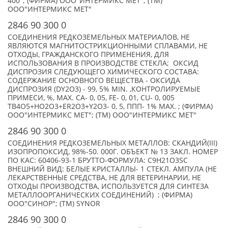
400°; (ФИРМА) ООО"ИНТЕРМИКС МЕТ"; (TM)
ООО"ИНТЕРМИКС МЕТ"
2846 90 300 0
СОЕДИНЕНИЯ РЕДКОЗЕМЕЛЬНЫХ МАТЕРИАЛОВ, НЕ
ЯВЛЯЮТСЯ МАГНИТОСТРИКЦИОННЫМИ СПЛАВАМИ, НЕ
ОТХОДЫ, ГРАЖДАНСКОГО ПРИМЕНЕНИЯ, ДЛЯ
ИСПОЛЬЗОВАНИЯ В ПРОИЗВОДСТВЕ СТЕКЛА; ОКСИД
ДИСПРОЗИЯ СЛЕДУЮЩЕГО ХИМИЧЕСКОГО СОСТАВА:
СОДЕРЖАНИЕ ОСНОВНОГО ВЕЩЕСТВА - ОКСИДА
ДИСПРОЗИЯ (DY2O3) - 99, 5% MIN. ,КОНТРОЛИРУЕМЫЕ
ПРИМЕСИ, %, MAX. CA- 0, 05, FE- 0, 01, CU- 0, 005
TB4O5+HO2O3+ER2O3+Y2O3- 0, 5, ППП- 1% MAX. ; (ФИРМА)
ООО"ИНТЕРМИКС МЕТ"; (TM) ООО"ИНТЕРМИКС МЕТ"
2846 90 300 0
СОЕДИНЕНИЯ РЕДКОЗЕМЕЛЬНЫХ МЕТАЛЛОВ: СКАНДИЙ(III)
ИЗОПРОПОКСИД, 98%-50. 000Г. ОБЪЕКТ № 13 ЗАКЛ. НОМЕР
ПО КАС: 60406-93-1 БРУТТО-ФОРМУЛА: C9H21O3SC
ВНЕШНИЙ ВИД: БЕЛЫЕ КРИСТАЛЛЫ- 1 СТЕКЛ. АМПУЛА (НЕ
ЛЕКАРСТВЕННЫЕ СРЕДСТВА, НЕ ДЛЯ ВЕТЕРИНАРИИ, НЕ
ОТХОДЫ ПРОИЗВОДСТВА, ИСПОЛЬЗУЕТСЯ ДЛЯ СИНТЕЗА
МЕТАЛЛООРГАНИЧЕСКИХ СОЕДИНЕНИЙ) ; (ФИРМА)
ООО"СИНОР"; (TM) SYNOR
2846 90 300 0