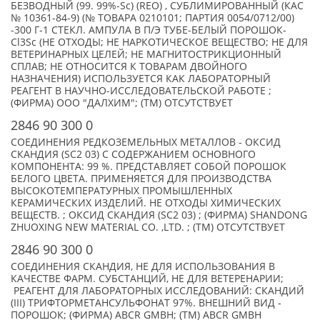
БЕЗВОДНЫЙ (99. 99%-Sc) (REO) , СУБЛИМИРОВАННЫЙ (КАС
№ 10361-84-9) (№ ТОВАРА 0210101; ПАРТИЯ 0054/0712/00)
-300 Г-1 СТЕКЛ. АМПУЛА В П/Э ТУБЕ-БЕЛЫЙ ПОРОШОК-
Cl3Sc (НЕ ОТХОДЫ; НЕ НАРКОТИЧЕСКОЕ ВЕЩЕСТВО; НЕ ДЛЯ
ВЕТЕРИНАРНЫХ ЦЕЛЕЙ; НЕ МАГНИТОСТРИКЦИОННЫЙ
СПЛАВ; НЕ ОТНОСИТСЯ К ТОВАРАМ ДВОЙНОГО
НАЗНАЧЕНИЯ) ИСПОЛЬЗУЕТСЯ КАК ЛАБОРАТОРНЫЙ
РЕАГЕНТ В НАУЧНО-ИССЛЕДОВАТЕЛЬСКОЙ РАБОТЕ ;
(ФИРМА) ООО "ДАЛХИМ"; (TM) ОТСУТСТВУЕТ
2846 90 300 0
СОЕДИНЕНИЯ РЕДКОЗЕМЕЛЬНЫХ МЕТАЛЛОВ - ОКСИД
СКАНДИЯ (SC2 03) С СОДЕРЖАНИЕМ ОСНОВНОГО
КОМПОНЕНТА: 99 %. ПРЕДСТАВЛЯЕТ СОБОЙ ПОРОШОК
БЕЛОГО ЦВЕТА. ПРИМЕНЯЕТСЯ ДЛЯ ПРОИЗВОДСТВА
ВЫСОКОТЕМПЕРАТУРНЫХ ПРОМЫШЛЕННЫХ
КЕРАМИЧЕСКИХ ИЗДЕЛИЙ. НЕ ОТХОДЫ ХИМИЧЕСКИХ
ВЕЩЕСТВ. ; ОКСИД СКАНДИЯ (SC2 03) ; (ФИРМА) SHANDONG
ZHUOXING NEW MATERIAL CO. ,LTD. ; (TM) ОТСУТСТВУЕТ
2846 90 300 0
СОЕДИНЕНИЯ СКАНДИЯ, НЕ ДЛЯ ИСПОЛЬЗОВАНИЯ В
КАЧЕСТВЕ ФАРМ. СУБСТАНЦИЙ, НЕ ДЛЯ ВЕТЕРЕНАРИИ;
РЕАГЕНТ ДЛЯ ЛАБОРАТОРНЫХ ИССЛЕДОВАНИЙ: СКАНДИЙ
(III) ТРИФТОРМЕТАНСУЛЬФОНАТ 97%. ВНЕШНИЙ ВИД -
ПОРОШОК; (ФИРМА) ABCR GMBH; (TM) ABCR GMBH