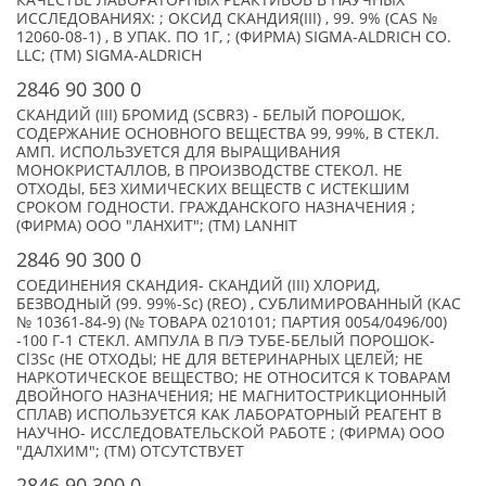
КАЧЕСТВЕ ЛАБОРАТОРНЫХ РЕАКТИВОВ В НАУЧНЫХ
ИССЛЕДОВАНИЯХ: ; ОКСИД СКАНДИЯ(III) , 99. 9% (CAS №
12060-08-1) , В УПАК. ПО 1Г, ; (ФИРМА) SIGMA-ALDRICH CO.
LLC; (TM) SIGMA-ALDRICH
2846 90 300 0
СКАНДИЙ (III) БРОМИД (SCBR3) - БЕЛЫЙ ПОРОШОК,
СОДЕРЖАНИЕ ОСНОВНОГО ВЕЩЕСТВА 99, 99%, В СТЕКЛ.
АМП. ИСПОЛЬЗУЕТСЯ ДЛЯ ВЫРАЩИВАНИЯ
МОНОКРИСТАЛЛОВ, В ПРОИЗВОДСТВЕ СТЕКОЛ. НЕ
ОТХОДЫ, БЕЗ ХИМИЧЕСКИХ ВЕЩЕСТВ С ИСТЕКШИМ
СРОКОМ ГОДНОСТИ. ГРАЖДАНСКОГО НАЗНАЧЕНИЯ ;
(ФИРМА) ООО "ЛАНХИТ"; (TM) LANHIT
2846 90 300 0
СОЕДИНЕНИЯ СКАНДИЯ- СКАНДИЙ (III) ХЛОРИД,
БЕЗВОДНЫЙ (99. 99%-Sc) (REO) , СУБЛИМИРОВАННЫЙ (КАС
№ 10361-84-9) (№ ТОВАРА 0210101; ПАРТИЯ 0054/0496/00)
-100 Г-1 СТЕКЛ. АМПУЛА В П/Э ТУБЕ-БЕЛЫЙ ПОРОШОК-
Cl3Sc (НЕ ОТХОДЫ; НЕ ДЛЯ ВЕТЕРИНАРНЫХ ЦЕЛЕЙ; НЕ
НАРКОТИЧЕСКОЕ ВЕЩЕСТВО; НЕ ОТНОСИТСЯ К ТОВАРАМ
ДВОЙНОГО НАЗНАЧЕНИЯ; НЕ МАГНИТОСТРИКЦИОННЫЙ
СПЛАВ) ИСПОЛЬЗУЕТСЯ КАК ЛАБОРАТОРНЫЙ РЕАГЕНТ В
НАУЧНО- ИССЛЕДОВАТЕЛЬСКОЙ РАБОТЕ ; (ФИРМА) ООО
"ДАЛХИМ"; (TM) ОТСУТСТВУЕТ
2846 90 300 0