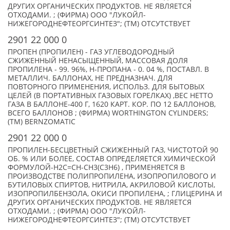
ДРУГИХ ОРГАНИЧЕСКИХ ПРОДУКТОВ. НЕ ЯВЛЯЕТСЯ
ОТХОДАМИ. ; (ФИРМА) ООО "ЛУКОЙЛ-
НИЖЕГОРОДНЕФТЕОРГСИНТЕЗ"; (TM) ОТСУТСТВУЕТ
2901 22 000 0
ПРОПЕН (ПРОПИЛЕН) - ГАЗ УГЛЕВОДОРОДНЫЙ
СЖИЖЕННЫЙ НЕНАСЫЩЕННЫЙ, МАССОВАЯ ДОЛЯ
ПРОПИЛЕНА - 99. 96%, Н-ПРОПАНА - 0. 04 %, ПОСТАВЛ. В
МЕТАЛЛИЧ. БАЛЛОНАХ, НЕ ПРЕДНАЗНАЧ. ДЛЯ
ПОВТОРНОГО ПРИМЕНЕНИЯ, ИСПОЛЬЗ. ДЛЯ БЫТОВЫХ
ЦЕЛЕЙ (В ПОРТАТИВНЫХ ГАЗОВЫХ ГОРЕЛКАХ) ,ВЕС НЕТТО
ГАЗА В БАЛЛОНЕ-400 Г, 1620 КАРТ. КОР. ПО 12 БАЛЛОНОВ,
ВСЕГО БАЛЛОНОВ ; (ФИРМА) WORTHINGTON CYLINDERS;
(TM) BERNZOMATIC
2901 22 000 0
ПРОПИЛЕН-БЕСЦВЕТНЫЙ СЖИЖЕННЫЙ ГАЗ, ЧИСТОТОЙ 90
ОБ. % ИЛИ БОЛЕЕ, СОСТАВ ОПРЕДЕЛЯЕТСЯ ХИМИЧЕСКОЙ
ФОРМУЛОЙ-Н2С=СН-СН3(С3Н6) , ПРИМЕНЯЕТСЯ В
ПРОИЗВОДСТВЕ ПОЛИПРОПИЛЕНА, ИЗОПРОПИЛОВОГО И
БУТИЛОВЫХ СПИРТОВ, НИТРИЛА, АКРИЛОВОЙ КИСЛОТЫ,
ИЗОПРОПИЛБЕНЗОЛА, ОКИСИ ПРОПИЛЕНА, ; ГЛИЦЕРИНА И
ДРУГИХ ОРГАНИЧЕСКИХ ПРОДУКТОВ. НЕ ЯВЛЯЕТСЯ
ОТХОДАМИ. ; (ФИРМА) ООО "ЛУКОЙЛ-
НИЖЕГОРОДНЕФТЕОРГСИНТЕЗ"; (TM) ОТСУТСТВУЕТ