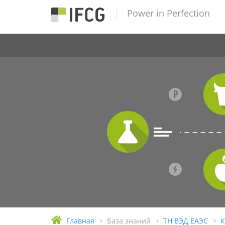
Power in Perfection
Главная
База знаний
ТН ВЭД ЕАЭС
К