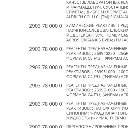
КАЧЕСТВЕ ЛАБОРАТОРНЫХ РЕ
И ФАРМАЦЕВТИЧ. СУБСТАНЦИ
СПИРТА: ; ДИБРОМХЛОРМЕТАН (C
ALDRICH CO. LLC; (TM) SIGMA-
2903 78 000 0
ХИМИЧЕСКИЕ РЕАКТИВЫ ПРЕ
НАУЧНОИССЛЕДОВАТЕЛЬСКИХ ЦЕ
ЙОДОГЕКСАН, 97%, НОМЕР CAS 
ACROS ORGANICS BVBA; (TM) A
2903 78 000 0
РЕАГЕНТЫ ПРЕДНАЗНАЧЕННЫЕ
РЕАКТИВОВ: ; 269940250 - 25
ФОРМУЛА C6 F13 I; (ФИРМА) A
2903 78 000 0
РЕАГЕНТЫ ПРЕДНАЗНАЧЕННЫЕ
РЕАКТИВОВ: ; 269951000 - 10
ФОРМУЛА C4 F9 I; (ФИРМА) AC
2903 78 000 0
РЕАГЕНТЫ ПРЕДНАЗНАЧЕННЫЕ
РЕАКТИВОВ: ; 269951000 - 10
ФОРМУЛА C4 F9 I; (ФИРМА) AC
2903 78 000 0
РЕАГЕНТЫ ПРЕДНАЗНАЧЕННЫЕ
РЕАКТИВОВ: ; НАНОФТОР-1-ИО
СИНОНИМ: 1-ЙОДНОНАФТОРБУТ
ЖИДКОСТЬ; (ФИРМА) THERMO F
2903 78 000 0
ПЕРГАЛОГЕНИРОВАННЫЕ ПРО