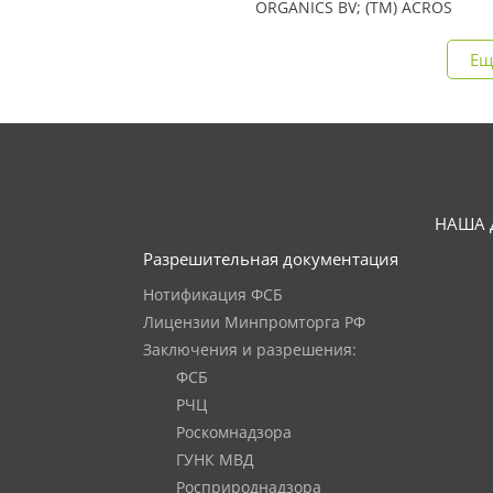
ORGANICS BV; (TM) ACROS
Ещ
НАША 
Разрешительная документация
Нотификация ФСБ
Лицензии Минпромторга РФ
Заключения и разрешения:
ФСБ
РЧЦ
Роскомнадзора
ГУНК МВД
Росприроднадзора