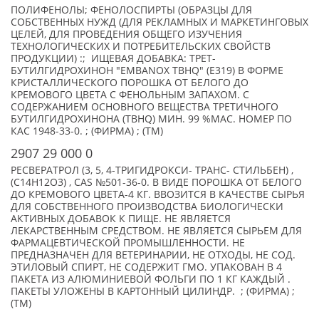
ПОЛИФЕНОЛЫ; ФЕНОЛОСПИРТЫ (ОБРАЗЦЫ ДЛЯ
СОБСТВЕННЫХ НУЖД (ДЛЯ РЕКЛАМНЫХ И МАРКЕТИНГОВЫХ
ЦЕЛЕЙ, ДЛЯ ПРОВЕДЕНИЯ ОБЩЕГО ИЗУЧЕНИЯ
ТЕХНОЛОГИЧЕСКИХ И ПОТРЕБИТЕЛЬСКИХ СВОЙСТВ
ПРОДУКЦИИ) :; ИЩЕВАЯ ДОБАВКА: ТРЕТ-
БУТИЛГИДРОХИНОН "EMBANOX TBHQ" (Е319) В ФОРМЕ
КРИСТАЛЛИЧЕСКОГО ПОРОШКА ОТ БЕЛОГО ДО
КРЕМОВОГО ЦВЕТА С ФЕНОЛЬНЫМ ЗАПАХОМ. С
СОДЕРЖАНИЕМ ОСНОВНОГО ВЕЩЕСТВА ТРЕТИЧНОГО
БУТИЛГИДРОХИНОНА (TBHQ) МИН. 99 %МАС. НОМЕР ПО
КАС 1948-33-0. ; (ФИРМА) ; (TM)
2907 29 000 0
РЕСВЕРАТРОЛ (3, 5, 4-ТРИГИДРОКСИ- ТРАНС- СТИЛЬБЕН) ,
(C14H12O3) , CAS №501-36-0. В ВИДЕ ПОРОШКА ОТ БЕЛОГО
ДО КРЕМОВОГО ЦВЕТА-4 КГ. ВВОЗИТСЯ В КАЧЕСТВЕ СЫРЬЯ
ДЛЯ СОБСТВЕННОГО ПРОИЗВОДСТВА БИОЛОГИЧЕСКИ
АКТИВНЫХ ДОБАВОК К ПИЩЕ. НЕ ЯВЛЯЕТСЯ
ЛЕКАРСТВЕННЫМ СРЕДСТВОМ. НЕ ЯВЛЯЕТСЯ СЫРЬЕМ ДЛЯ
ФАРМАЦЕВТИЧЕСКОЙ ПРОМЫШЛЕННОСТИ. НЕ
ПРЕДНАЗНАЧЕН ДЛЯ ВЕТЕРИНАРИИ, НЕ ОТХОДЫ, НЕ СОД.
ЭТИЛОВЫЙ СПИРТ, НЕ СОДЕРЖИТ ГМО. УПАКОВАН В 4
ПАКЕТА ИЗ АЛЮМИНИЕВОЙ ФОЛЬГИ ПО 1 КГ КАЖДЫЙ .
ПАКЕТЫ УЛОЖЕНЫ В КАРТОННЫЙ ЦИЛИНДР. ; (ФИРМА) ;
(TM)