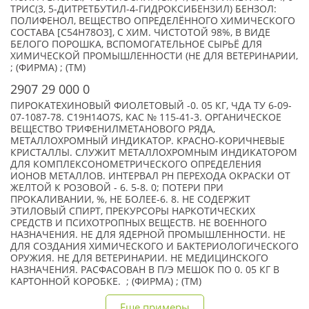
ТРИС(3, 5-ДИТРЕТБУТИЛ-4-ГИДРОКСИБЕНЗИЛ) БЕНЗОЛ:
ПОЛИФЕНОЛ, ВЕЩЕСТВО ОПРЕДЕЛЁННОГО ХИМИЧЕСКОГО
СОСТАВА [C54H78O3], С ХИМ. ЧИСТОТОЙ 98%, В ВИДЕ
БЕЛОГО ПОРОШКА, ВСПОМОГАТЕЛЬНОЕ СЫРЬЁ ДЛЯ
ХИМИЧЕСКОЙ ПРОМЫШЛЕННОСТИ (НЕ ДЛЯ ВЕТЕРИНАРИИ,
; (ФИРМА) ; (TM)
2907 29 000 0
ПИРОКАТЕХИНОВЫЙ ФИОЛЕТОВЫЙ -0. 05 КГ, ЧДА ТУ 6-09-
07-1087-78. C19H14O7S, КАС № 115-41-3. ОРГАНИЧЕСКОЕ
ВЕЩЕСТВО ТРИФЕНИЛМЕТАНОВОГО РЯДА,
МЕТАЛЛОХРОМНЫЙ ИНДИКАТОР. КРАСНО-КОРИЧНЕВЫЕ
КРИСТАЛЛЫ. СЛУЖИТ МЕТАЛЛОХРОМНЫМ ИНДИКАТОРОМ
ДЛЯ КОМПЛЕКСОНОМЕТРИЧЕСКОГО ОПРЕДЕЛЕНИЯ
ИОНОВ МЕТАЛЛОВ. ИНТЕРВАЛ РН ПЕРЕХОДА ОКРАСКИ ОТ
ЖЕЛТОЙ К РОЗОВОЙ - 6. 5-8. 0; ПОТЕРИ ПРИ
ПРОКАЛИВАНИИ, %, НЕ БОЛЕЕ-6. 8. НЕ СОДЕРЖИТ
ЭТИЛОВЫЙ СПИРТ, ПРЕКУРСОРЫ НАРКОТИЧЕСКИХ
СРЕДСТВ И ПСИХОТРОПНЫХ ВЕЩЕСТВ. НЕ ВОЕННОГО
НАЗНАЧЕНИЯ. НЕ ДЛЯ ЯДЕРНОЙ ПРОМЫШЛЕННОСТИ. НЕ
ДЛЯ СОЗДАНИЯ ХИМИЧЕСКОГО И БАКТЕРИОЛОГИЧЕСКОГО
ОРУЖИЯ. НЕ ДЛЯ ВЕТЕРИНАРИИ. НЕ МЕДИЦИНСКОГО
НАЗНАЧЕНИЯ. РАСФАСОВАН В П/Э МЕШОК ПО 0. 05 КГ В
КАРТОННОЙ КОРОБКЕ. ; (ФИРМА) ; (TM)
Еще примеры