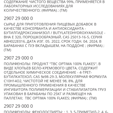
СОДЕРЖАНИЕ ЧИСТОГО ВЕЩЕСТВА 99%, ПРИМЕНЯЕТСЯ В
ЛАБОРАТОРНЫХ ИССЛЕДОВАНИЯХ ДЛЯ
КОЛИЧЕСТВЕННОГО; (ФИРМА) ; (TM)
2907 29 000 0
СЫРЬЕ ДЛЯ ПРИГОТОВЛЕНИЯ ПИЩЕВЫХ ДОБАВОК В
КАЧЕСТВЕ КОНСЕРВАНТА И АНТИОКСИДАНТА -
БУТИЛГИДРОКСИАНИЗОЛ / BUTYLATEDHYDROXYANISOLE -
BHA E 320, ПОРОШКООБРАЗНЫЙ, CAS 25013-16-5, СЕРИЯ
ABH022E016, ДАТА ИЗГ. 05. 2022, СРОК ГОДН. 04. 2024, В
БАРАБАНАХ С П/Э ВКЛАДЫШЕМ, НА ПОДДОНЕ ; (ФИРМА) ;
(TM)
2907 29 000 0
ПОЛИФЕНОЛЫ: ПРОДУКТ ''TBC OPTIMA 100% FLAKES'', В
ВИДЕ ХЛОПЬЕВ БЕЛО-КРЕМОВОГО ЦВЕТА, СОДЕРЖИТ
ОТДЕЛЬНОЕ ХИМИЧЕСКОЕ СОЕДИНЕНИЕ - 4-ТРЕТ-
БУТИЛКАТЕХОЛ, CAS №98-29-3, МОЛЕКУЛЯРНАЯ ФОРМУЛА
C10H14O2, ЧИСТОТОЙ НЕ МЕНЕЕ 98, 8%, ДЛЯ
ПРОМЫШЛЕННОГО ПРИМЕНЕНИЯ В КАЧЕСТВЕ
ИНГИБИТОРА ПОЛИМЕРИЗАЦИИ И СТАБИЛИЗАТОРА ГРУЗ
УПАКОВАН В БАРАБАНЫ ПО 25КГ И РАЗМЕЩЕН НА
ПАЛЛЕТАХ; TBC OPTIMA 100% FLAKES; (ФИРМА) ; (TM)
2907 29 000 0
ПОЛИФЕНОЛЫ; ФЕНОЛОСПИРТЫ: ; 1, 3, 5-ТРИМЕТИЛ-2, 4, 6-