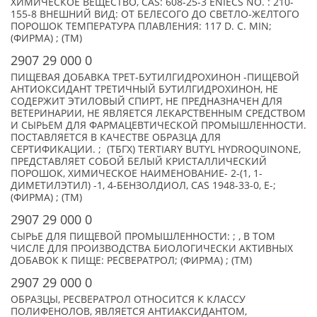
ХИМИЧЕСКОЕ ВЕЩЕСТВО, CAS: 608-25-3 ENIECS NO. : 210-
155-8 ВНЕШНИЙ ВИД: ОТ БЕЛЕСОГО ДО СВЕТЛО-ЖЕЛТОГО
ПОРОШОК ТЕМПЕРАТУРА ПЛАВЛЕНИЯ: 117 D. C. MIN;
(ФИРМА) ; (TM)
2907 29 000 0
ПИЩЕВАЯ ДОБАВКА ТРЕТ-БУТИЛГИДРОХИНОН -ПИЩЕВОЙ
АНТИОКСИДАНТ ТРЕТИЧНЫЙ БУТИЛГИДРОХИНОН, НЕ
СОДЕРЖИТ ЭТИЛОВЫЙ СПИРТ, НЕ ПРЕДНАЗНАЧЕН ДЛЯ
ВЕТЕРИНАРИИ, НЕ ЯВЛЯЕТСЯ ЛЕКАРСТВЕННЫМ СРЕДСТВОМ
И СЫРЬЕМ ДЛЯ ФАРМАЦЕВТИЧЕСКОЙ ПРОМЫШЛЕННОСТИ.
ПОСТАВЛЯЕТСЯ В КАЧЕСТВЕ ОБРАЗЦА ДЛЯ
СЕРТИФИКАЦИИ. ; (ТБГХ) TERTIARY BUTYL HYDROQUINONE,
ПРЕДСТАВЛЯЕТ СОБОЙ БЕЛЫЙ КРИСТАЛЛИЧЕСКИЙ
ПОРОШОК, ХИМИЧЕСКОЕ НАИМЕНОВАНИЕ- 2-(1, 1-
ДИМЕТИЛЭТИЛ) -1, 4-БЕНЗОЛДИОЛ, CAS 1948-33-0, E-;
(ФИРМА) ; (TM)
2907 29 000 0
СЫРЬЕ ДЛЯ ПИЩЕВОЙ ПРОМЫШЛЕННОСТИ: ; , В ТОМ
ЧИСЛЕ ДЛЯ ПРОИЗВОДСТВА БИОЛОГИЧЕСКИ АКТИВНЫХ
ДОБАВОК К ПИЩЕ: РЕСВЕРАТРОЛ; (ФИРМА) ; (TM)
2907 29 000 0
ОБРАЗЦЫ, РЕСВЕРАТРОЛ ОТНОСИТСЯ К КЛАССУ
ПОЛИФЕНОЛОВ, ЯВЛЯЕТСЯ АНТИАКСИДАНТОМ,