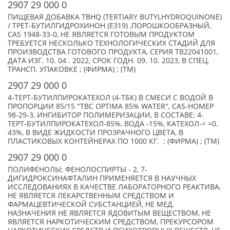
2907 29 000 0
ПИЩЕВАЯ ДОБАВКА TBHQ (TERTIARY BUTYLHYDROQUINONE)
/ ТРЕТ-БУТИЛГИДРОХИНОН (E319) ,ПОРОШКООБРАЗНЫЙ,
CAS 1948-33-0, НЕ ЯВЛЯЕТСЯ ГОТОВЫМ ПРОДУКТОМ
ТРЕБУЕТСЯ НЕСКОЛЬКО ТЕХНОЛОГИЧЕСКИХ СТАДИЙ ДЛЯ
ПРОИЗВОДСТВА ГОТОВОГО ПРОДУКТА, СЕРИЯ TB22041001,
ДАТА ИЗГ. 10. 04 . 2022, СРОК ГОДН. 09. 10. 2023, В СПЕЦ.
ТРАНСП. УПАКОВКЕ ; (ФИРМА) ; (TM)
2907 29 000 0
4-ТЕРТ-БУТИЛПИРОКАТЕХОЛ (4-ТБК) В СМЕСИ С ВОДОЙ В
ПРОПОРЦИИ 85/15 "TBC OPTIMA 85% WATER", CAS-НОМЕР
98-29-3, ИНГИБИТОР ПОЛИМЕРИЗАЦИИ, В СОСТАВЕ: 4-
ТЕРТ-БУТИЛПИРОКАТЕХОЛ-85%, ВОДА -15%, КАТЕХОЛ-< =0.
43%, В ВИДЕ ЖИДКОСТИ ПРОЗРАЧНОГО ЦВЕТА, В
ПЛАСТИКОВЫХ КОНТЕЙНЕРАХ ПО 1000 КГ. ; (ФИРМА) ; (TM)
2907 29 000 0
ПОЛИФЕНОЛЫ; ФЕНОЛОСПИРТЫ - 2, 7-
ДИГИДРОКСИНАФТАЛИН ПРИМЕНЯЕТСЯ В НАУЧНЫХ
ИССЛЕДОВАНИЯХ В КАЧЕСТВЕ ЛАБОРАТОРНОГО РЕАКТИВА,
НЕ ЯВЛЯЕТСЯ ЛЕКАРСТВЕННЫМ СРЕДСТВОМ И
ФАРМАЦЕВТИЧЕСКОЙ СУБСТАНЦИЕЙ, НЕ МЕД.
НАЗНАЧЕНИЯ НЕ ЯВЛЯЕТСЯ ЯДОВИТЫМ ВЕЩЕСТВОМ, НЕ
ЯВЛЯЕТСЯ НАРКОТИЧЕСКИМ СРЕДСТВОМ, ПРЕКУРСОРОМ