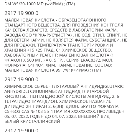
DM WS/20-1000 МГ; (ФИРМА) ; (TM)
2917 19 900 0
МАЛЕИНОВАЯ КИСЛОТА - ОБРАЗЕЦ ЭТАЛОННОГО
СТАНДАРТНОГО ВЕЩЕСТВА. ДЛЯ ПРОВЕДЕНИЯ КОНТРОЛЯ
КАЧЕСТВА ЛЕКАРСТВ. СРЕДСТВ В ЛАБОРАТОРИИ ФАРМ.
ЗАВОДА ООО "КРКА-РУС"(ИСТРА) . НЕ СОД. ЭТИЛ. СПИРТ. НЕ
ДЛЯ ВЕТЕРИНАРИИ. НЕ ЯВЛЯЕТСЯ ФАРМ. СУБСТАНЦИЕЙ. НЕ
ДЛЯ ПРОДАЖИ. ТЕМПЕРАТУРА ТРАНСПОРТИРОВКИ И
ХРАНЕНИЯ +15 +25 ГРАД. С; ХИИЧЕСКОЕ ВЕЩЕСТВО.
ЛАБОРАТОРНЫЙ РЕАГЕНТ: МАЛЕИНОВАЯ КИСЛОТА (1
ФЛАКОН Х 500 МГ. ) = 0. 5 ГР. , СЕРИЯ LRAC8372, МОЛ.
ФОРМУЛА: C4H4O4, ХИМ. НАИМЕНОВАНИЕ, СОСТАВ:
МАЛЕИНОВАЯ КИСЛОТА 99. 7%; (ФИРМА) ; (TM)
2917 19 900 0
ХИМИЧЕСКОЕ СЫРЬЕ - ГЛУТАРОВЫЙ АНГИДРИД(GLUTARIC
ANHYDRIDE) СИНОНИМЫ: АНГИДРИД ГЛУТАРОВОЙ
КИСЛОТЫ. ; ПЕНТАНДИОВОЙ КИСЛОТЫ АНГИДРИД, 2. 6-
ТЕТРАГИДРОПИРАНДИОН. ХИМИЧЕСКОЕ НАЗВАНИЕ
ДИГИДРО-2Н-ПИРАН-2. 6(3Н) -ДИОН. БРУТТО-ФОРМУЛА
С5Н6О3 CAS № 108-55-4 ПАРТИЯ XXXXXXXXXX, ПРОИЗВЕДЕН
05. 07. 2022, ГОДЕН ДО 04. 07. 2023. ВНЕШНИЙ ВИД -
БЕЛЫЙ КРИСТАЛЛИЧСКИЙ
2917 19 900 0