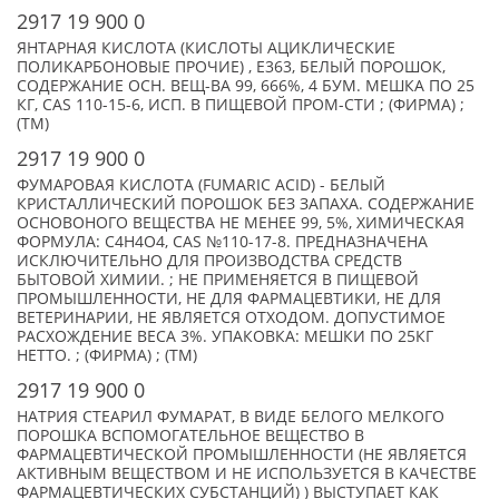
2917 19 900 0
ЯНТАРНАЯ КИСЛОТА (КИСЛОТЫ АЦИКЛИЧЕСКИЕ
ПОЛИКАРБОНОВЫЕ ПРОЧИЕ) , Е363, БЕЛЫЙ ПОРОШОК,
СОДЕРЖАНИЕ ОСН. ВЕЩ-ВА 99, 666%, 4 БУМ. МЕШКА ПО 25
КГ, CAS 110-15-6, ИСП. В ПИЩЕВОЙ ПРОМ-СТИ ; (ФИРМА) ;
(TM)
2917 19 900 0
ФУМАРОВАЯ КИСЛОТА (FUMARIC ACID) - БЕЛЫЙ
КРИСТАЛЛИЧЕСКИЙ ПОРОШОК БЕЗ ЗАПАХА. СОДЕРЖАНИЕ
ОСНОВОНОГО ВЕЩЕСТВА НЕ МЕНЕЕ 99, 5%, ХИМИЧЕСКАЯ
ФОРМУЛА: C4H4O4, CAS №110-17-8. ПРЕДНАЗНАЧЕНА
ИСКЛЮЧИТЕЛЬНО ДЛЯ ПРОИЗВОДСТВА СРЕДСТВ
БЫТОВОЙ ХИМИИ. ; НЕ ПРИМЕНЯЕТСЯ В ПИЩЕВОЙ
ПРОМЫШЛЕННОСТИ, НЕ ДЛЯ ФАРМАЦЕВТИКИ, НЕ ДЛЯ
ВЕТЕРИНАРИИ, НЕ ЯВЛЯЕТСЯ ОТХОДОМ. ДОПУСТИМОЕ
РАСХОЖДЕНИЕ ВЕСА 3%. УПАКОВКА: МЕШКИ ПО 25КГ
НЕТТО. ; (ФИРМА) ; (TM)
2917 19 900 0
НАТРИЯ СТЕАРИЛ ФУМАРАТ, В ВИДЕ БЕЛОГО МЕЛКОГО
ПОРОШКА ВСПОМОГАТЕЛЬНОЕ ВЕЩЕСТВО В
ФАРМАЦЕВТИЧЕСКОЙ ПРОМЫШЛЕННОСТИ (НЕ ЯВЛЯЕТСЯ
АКТИВНЫМ ВЕЩЕСТВОМ И НЕ ИСПОЛЬЗУЕТСЯ В КАЧЕСТВЕ
ФАРМАЦЕВТИЧЕСКИХ СУБСТАНЦИЙ) ) ВЫСТУПАЕТ КАК