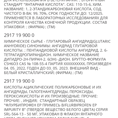
ДЛЯ ИСПОЛЬЗОВАНИЯ В ВЕТЕРИНАРИИ. ; ВТОРИЧНЫЙ
СТАНДАРТ "ЯНТАРНАЯ КИСЛОТА". CAS: 110-15-6, ХИМ.
НАЗВАНИЕ: 1, 2-ЭТАНДИКАРБОНОВАЯ КИСЛОТА, СОД.
ЧИСТОГО В-ВА: 99, 70%, СРОК ГОДНОСТИ ДО: 12/2025.
ПРИМЕНЯЕТСЯ В ЛАБОРАТОРНЫХ ИССЛЕДОВАНИЯХ ДЛЯ
КОНТРОЛЯ КАЧЕСТВА КОНЕЧНОЙ ПРОДУКЦИИ. СОСТАВ
УПАКОВКИ: ; (ФИРМА) ; (TM)
2917 19 900 0
ХИМИЧЕСКОЕ СЫРЬЕ - ГЛУТАРОВЫЙ АНГИДРИД(GLUTARIC
ANHYDRIDE) СИНОНИМЫ: АНГИДРИД ГЛУТАРОВОЙ
КИСЛОТЫ. ; ПЕНТАНДИОВОЙ КИСЛОТЫ АНГИДРИД, 2. 6-
ТЕТРАГИДРОПИРАНДИОН. ХИМИЧЕСКОЕ НАЗВАНИЕ
ДИГИДРО-2Н-ПИРАН-2. 6(3Н) -ДИОН. БРУТТО-ФОРМУЛА
С5Н6О3 CAS № 108-55-4 ПАРТИЯ XXXXXXXXXX, ПРОИЗВЕДЕН
04. 05. 2022, ГОДЕН ДО 03. 05. 2023. ВНЕШНИЙ ВИД -
БЕЛЫЙ КРИСТАЛЛИЧСКИЙ; (ФИРМА) ; (TM)
2917 19 900 0
КИСЛОТЫ АЦИКЛИЧЕСКИЕ ПОЛИКАРБОНОВЫЕ И ИХ
АНГИДРИДЫ, ГАЛОГЕНАНГЕДРИДЫ, ПЕРОКСИДЫ,
ПЕРОКСИКИСЛОТЫ И ИХ ПРОИЗВОДНЫЕ: ПРОЧИЕ:
ПРОЧИЕ: , ИНДИЯ; СТАНДАРТНЫЙ ОБРАЗЕЦ
"ФЛУРБИПРОФЕН EP ПРИМЕСЬ B/FLURBIPROFEN EP
IMPURITY B" (ТВЕРДОЕ ВЕЩЕСТВО БЕЛОГО ЦВЕТА) СЕРИЯ
SRL-564-13 - 50 МГ, УПАКОВАН В ФЛАКОН ЯНТАРНОГО