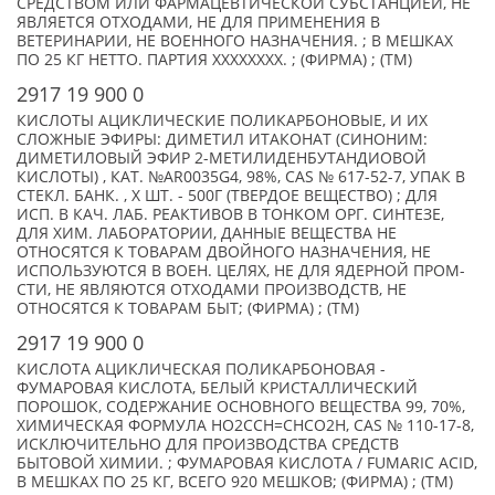
СРЕДСТВОМ ИЛИ ФАРМАЦЕВТИЧЕСКОЙ СУБСТАНЦИЕЙ, НЕ
ЯВЛЯЕТСЯ ОТХОДАМИ, НЕ ДЛЯ ПРИМЕНЕНИЯ В
ВЕТЕРИНАРИИ, НЕ ВОЕННОГО НАЗНАЧЕНИЯ. ; В МЕШКАХ
ПО 25 КГ НЕТТО. ПАРТИЯ XXXXXXXX. ; (ФИРМА) ; (TM)
2917 19 900 0
КИСЛОТЫ АЦИКЛИЧЕСКИЕ ПОЛИКАРБОНОВЫЕ, И ИХ
СЛОЖНЫЕ ЭФИРЫ: ДИМЕТИЛ ИТАКОНАТ (СИНОНИМ:
ДИМЕТИЛОВЫЙ ЭФИР 2-МЕТИЛИДЕНБУТАНДИОВОЙ
КИСЛОТЫ) , КАТ. №AR0035G4, 98%, CAS № 617-52-7, УПАК В
СТЕКЛ. БАНК. , X ШТ. - 500Г (ТВЕРДОЕ ВЕЩЕСТВО) ; ДЛЯ
ИСП. В КАЧ. ЛАБ. РЕАКТИВОВ В ТОНКОМ ОРГ. СИНТЕЗЕ,
ДЛЯ ХИМ. ЛАБОРАТОРИИ, ДАННЫЕ ВЕЩЕСТВА НЕ
ОТНОСЯТСЯ К ТОВАРАМ ДВОЙНОГО НАЗНАЧЕНИЯ, НЕ
ИСПОЛЬЗУЮТСЯ В ВОЕН. ЦЕЛЯХ, НЕ ДЛЯ ЯДЕРНОЙ ПРОМ-
СТИ, НЕ ЯВЛЯЮТСЯ ОТХОДАМИ ПРОИЗВОДСТВ, НЕ
ОТНОСЯТСЯ К ТОВАРАМ БЫТ; (ФИРМА) ; (TM)
2917 19 900 0
КИСЛОТА АЦИКЛИЧЕСКАЯ ПОЛИКАРБОНОВАЯ -
ФУМАРОВАЯ КИСЛОТА, БЕЛЫЙ КРИСТАЛЛИЧЕСКИЙ
ПОРОШОК, СОДЕРЖАНИЕ ОСНОВНОГО ВЕЩЕСТВА 99, 70%,
ХИМИЧЕСКАЯ ФОРМУЛА HO2CCH=CHCO2H, CAS № 110-17-8,
ИСКЛЮЧИТЕЛЬНО ДЛЯ ПРОИЗВОДСТВА СРЕДСТВ
БЫТОВОЙ ХИМИИ. ; ФУМАРОВАЯ КИСЛОТА / FUMARIC ACID,
В МЕШКАХ ПО 25 КГ, ВСЕГО 920 МЕШКОВ; (ФИРМА) ; (TM)