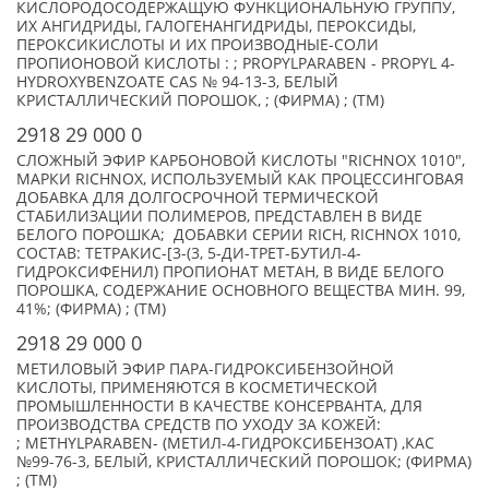
КИСЛОРОДОСОДЕРЖАЩУЮ ФУНКЦИОНАЛЬНУЮ ГРУППУ,
ИХ АНГИДРИДЫ, ГАЛОГЕНАНГИДРИДЫ, ПЕРОКСИДЫ,
ПЕРОКСИКИСЛОТЫ И ИХ ПРОИЗВОДНЫЕ-СОЛИ
ПРОПИОНОВОЙ КИСЛОТЫ : ; PROPYLPARABEN - PROPYL 4-
HYDROXYBENZOATE CAS № 94-13-3, БЕЛЫЙ
КРИСТАЛЛИЧЕСКИЙ ПОРОШОК, ; (ФИРМА) ; (TM)
2918 29 000 0
СЛОЖНЫЙ ЭФИР КАРБОНОВОЙ КИСЛОТЫ "RICHNOX 1010",
МАРКИ RICHNOX, ИСПОЛЬЗУЕМЫЙ КАК ПРОЦЕССИНГОВАЯ
ДОБАВКА ДЛЯ ДОЛГОСРОЧНОЙ ТЕРМИЧЕСКОЙ
СТАБИЛИЗАЦИИ ПОЛИМЕРОВ, ПРЕДСТАВЛЕН В ВИДЕ
БЕЛОГО ПОРОШКА; ДОБАВКИ СЕРИИ RICH, RICHNOX 1010,
СОСТАВ: ТЕТРАКИС-[3-(3, 5-ДИ-ТРЕТ-БУТИЛ-4-
ГИДРОКСИФЕНИЛ) ПРОПИОНАТ МЕТАН, В ВИДЕ БЕЛОГО
ПОРОШКА, СОДЕРЖАНИЕ ОСНОВНОГО ВЕЩЕСТВА МИН. 99,
41%; (ФИРМА) ; (TM)
2918 29 000 0
МЕТИЛОВЫЙ ЭФИР ПАРА-ГИДРОКСИБЕНЗОЙНОЙ
КИСЛОТЫ, ПРИМЕНЯЮТСЯ В КОСМЕТИЧЕСКОЙ
ПРОМЫШЛЕННОСТИ В КАЧЕСТВЕ КОНСЕРВАНТА, ДЛЯ
ПРОИЗВОДСТВА СРЕДСТВ ПО УХОДУ ЗА КОЖЕЙ:
; METHYLPARABEN- (МЕТИЛ-4-ГИДРОКСИБЕНЗОАТ) ,КАС
№99-76-3, БЕЛЫЙ, КРИСТАЛЛИЧЕСКИЙ ПОРОШОК; (ФИРМА)
; (TM)