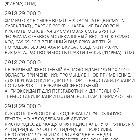
(ФИРМА) ; (TM)
2918 29 000 0
ХИМИЧЕСКОЕ СЫРЬЕ BISMUTH SUBGALLATE, (ВИСМУТА
СУБГАЛЛАТ) , ПАРТИЯ 200КГ. ; НАЗВАНИЕ ГАЛЛОВОЙ
КИСЛОТЫ ОСНОВНАЯ ВИСМУТОВАЯ СОЛЬ БРУТТО-
ФОРМУЛА C7H5BIO6 МОЛЕКУЛЯРНЫЙ ВЕС : 394. 09 G/MOL
КОД CAS 99-26-3 ВЕНЕШНИЙ ВИД ЯРКО-ЖЕЛТЫЙ
ПОРОШОК. БЕЗ ЗАПАХА И ВКУСА . СОДЕРЖИТ 49. 4%
ВИСМУТА. РАСТВОРИМОСТЬ ПРАКТИЧЕСКИ; (ФИРМА) ; (TM)
2918 29 000 0
ПЕРВИЧНЫЙ ФЕНОЛЬНЫЙ АНТИОКСИДАНТ "SYNOX-1010".
ОБЛАСТЬ ПРИМЕНЕНИЯ: ПРОМЫШЛЕННОЕ ПРИМЕНЕНИЕ,
ДЛЯ ПЕРЕРАБОТКИ И ДЛИТЕЛЬНОЙ ТЕРМОСТАБИЛИЗАЦИИ
ПОЛИМЕРОВ: ; . ПЕРВИЧНЫЙ ФЕНОЛЬНЫЙ
АНТИОКСИДАНТ ДЛЯ ПЕРЕРАБОТКИ И ДЛИТЕЛЬНОЙ
ТЕРМОСТАБИЛИЗАЦИИ ПОЛИМЕРОВ. НАИ; (ФИРМА) ; (TM)
2918 29 000 0
КИСЛОТЫ КАРБОНОВЫЕ, СОДЕРЖАЩИЕ ФЕНОЛЬНУЮ
ГРУППУ, НО НЕ СОДЕРЖАЩИЕ ДРУГУЮ
КИСЛОРОДСОДЕРЖАЩУЮ ФУНКЦИОНАЛЬНУЮ ГРУППУ, ИХ
АНГИДРИДЫ, ГАЛОГЕНАНГИДРИДЫ, ПЕРОКСИДЫ,
ПЕРОКСИКИСЛОТЫ И ИХ ПРОИЗВОДНЫЕ. НЕ ДЛЯ