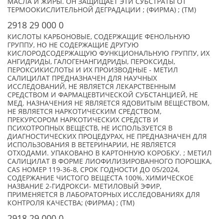
МАСЛА И ЖИРЫ. ОН ЗАЩИЩАЕТ ЭТИ СУБСТРАТЫ ОТ
ТЕРМООКИСЛИТЕЛЬНОЙ ДЕГРАДАЦИИ ; (ФИРМА) ; (TM)
2918 29 000 0
КИСЛОТЫ КАРБОНОВЫЕ, СОДЕРЖАЩИЕ ФЕНОЛЬНУЮ
ГРУППУ, НО НЕ СОДЕРЖАЩИЕ ДРУГУЮ
КИСЛОРОДСОДЕРЖАЩУЮ ФУНКЦИОНАЛЬНУЮ ГРУППУ, ИХ
АНГИДРИДЫ, ГАЛОГЕНАНГИДРИДЫ, ПЕРОКСИДЫ,
ПЕРОКСИКИСЛОТЫ И ИХ ПРОИЗВОДНЫЕ - МЕТИЛ
САЛИЦИЛАТ ПРЕДНАЗНАЧЕН ДЛЯ НАУЧНЫХ
ИССЛЕДОВАНИЙ, НЕ ЯВЛЯЕТСЯ ЛЕКАРСТВЕННЫМ
СРЕДСТВОМ И ФАРМАЦЕВТИЧЕСКОЙ СУБСТАНЦИЕЙ, НЕ
МЕД. НАЗНАЧЕНИЯ НЕ ЯВЛЯЕТСЯ ЯДОВИТЫМ ВЕЩЕСТВОМ,
НЕ ЯВЛЯЕТСЯ НАРКОТИЧЕСКИМ СРЕДСТВОМ,
ПРЕКУРСОРОМ НАРКОТИЧЕСКИХ СРЕДСТВ И
ПСИХОТРОПНЫХ ВЕЩЕСТВ, НЕ ИСПОЛЬЗУЕТСЯ В
ДИАГНОСТИЧЕСКИХ ПРОЦЕДУРАХ, НЕ ПРЕДНАЗНАЧЕН ДЛЯ
ИСПОЛЬЗОВАНИЯ В ВЕТЕРИНАРИИ, НЕ ЯВЛЯЕТСЯ
ОТХОДАМИ. УПАКОВАНО В КАРТОННУЮ КОРОБКУ. ; МЕТИЛ
САЛИЦИЛАТ В ФОРМЕ ЛИОФИЛИЗИРОВАННОГО ПОРОШКА,
CAS НОМЕР 119-36-8, СРОК ГОДНОСТИ ДО 05/2024,
СОДЕРЖАНИЕ ЧИСТОГО ВЕЩЕСТА 100%, ХИМИЧЕСКОЕ
НАЗВАНИЕ 2-ГИДРОКСИ- МЕТИЛОВЫЙ ЭФИР,
ПРИМЕНЯЕТСЯ В ЛАБОРАТОРНЫХ ИССЛЕДОВАНИЯХ ДЛЯ
КОНТРОЛЯ КАЧЕСТВА; (ФИРМА) ; (TM)
2918 29 000 0