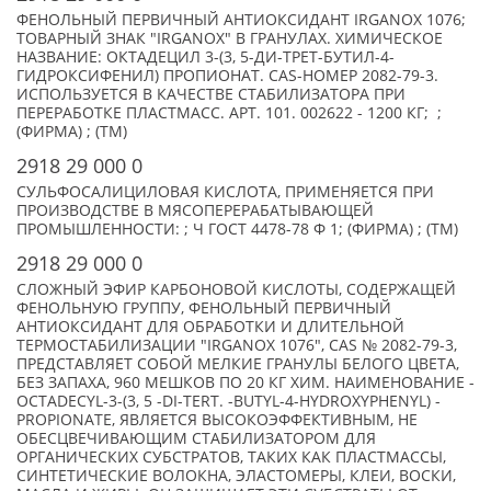
ФЕНОЛЬНЫЙ ПЕРВИЧНЫЙ АНТИОКСИДАНТ IRGANOX 1076;
ТОВАРНЫЙ ЗНАК "IRGANOX" В ГРАНУЛАХ. ХИМИЧЕСКОЕ
НАЗВАНИЕ: ОКТАДЕЦИЛ 3-(3, 5-ДИ-ТРЕТ-БУТИЛ-4-
ГИДРОКСИФЕНИЛ) ПРОПИОНАТ. CAS-НОМЕР 2082-79-3.
ИСПОЛЬЗУЕТСЯ В КАЧЕСТВЕ СТАБИЛИЗАТОРА ПРИ
ПЕРЕРАБОТКЕ ПЛАСТМАСС. АРТ. 101. 002622 - 1200 КГ; ;
(ФИРМА) ; (TM)
2918 29 000 0
СУЛЬФОСАЛИЦИЛОВАЯ КИСЛОТА, ПРИМЕНЯЕТСЯ ПРИ
ПРОИЗВОДСТВЕ В МЯСОПЕРЕРАБАТЫВАЮЩЕЙ
ПРОМЫШЛЕННОСТИ: ; Ч ГОСТ 4478-78 Ф 1; (ФИРМА) ; (TM)
2918 29 000 0
СЛОЖНЫЙ ЭФИР КАРБОНОВОЙ КИСЛОТЫ, СОДЕРЖАЩЕЙ
ФЕНОЛЬНУЮ ГРУППУ, ФЕНОЛЬНЫЙ ПЕРВИЧНЫЙ
АНТИОКСИДАНТ ДЛЯ ОБРАБОТКИ И ДЛИТЕЛЬНОЙ
ТЕРМОСТАБИЛИЗАЦИИ "IRGANOX 1076", CAS № 2082-79-3,
ПРЕДСТАВЛЯЕТ СОБОЙ МЕЛКИЕ ГРАНУЛЫ БЕЛОГО ЦВЕТА,
БЕЗ ЗАПАХА, 960 МЕШКОВ ПО 20 КГ ХИМ. НАИМЕНОВАНИЕ -
OCTADECYL-3-(3, 5 -DI-TERT. -BUTYL-4-HYDROXYPHENYL) -
PROPIONATE, ЯВЛЯЕТСЯ ВЫСОКОЭФФЕКТИВНЫМ, НЕ
ОБЕСЦВЕЧИВАЮЩИМ СТАБИЛИЗАТОРОМ ДЛЯ
ОРГАНИЧЕСКИХ СУБСТРАТОВ, ТАКИХ КАК ПЛАСТМАССЫ,
СИНТЕТИЧЕСКИЕ ВОЛОКНА, ЭЛАСТОМЕРЫ, КЛЕИ, ВОСКИ,