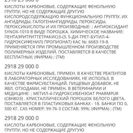
КИСЛОТЫ КАРБОНОВЫЕ, СОДЕРЖАЩИЕ ФЕНОЛЬНУЮ
ГРУППУ, НО НЕ СОДЕРЖАЩИЕ ДРУГУЮ
КИСЛОРОДСОДЕРЖАЩУЮ ФУНКЦИОНАЛЬНУЮ ГРУППУ, ИХ
АНГИДРИДЫ, ГАЛОГЕНАНГИДРИДЫ, ПЕРОКСИДЫ,
ПЕРОКСИКИСЛОТЫ И ИХ ПРОИЗВОДНЫЕ: ; АНТИОКСИДАНТ
SYNOX-1010 В ВИДЕ ПОРОШКА. ХИМИЧЕСКОЕ НАЗВАНИЕ:
ПЕНТАЭРИТРИТТЕТРАКИС(3-(3, 5-ДИ-ТРЕТ-БУТИЛ-4-
ГИДРОКСИФЕНИЛ) ПРОПИОНАТ) КАС №: 6683-19-8.
ПРИМЕНЯЕТСЯ ПРИ ПРОМЫШЛЕННОМ ПРОИЗВОДСТВЕ
ПОЛИМЕРНЫХ ИЗДЕЛИЙ, ПОСТАВЛЯЕТСЯ В КАЧЕСТВЕ
БЕСПЛАТНЫХ; (ФИРМА) ; (TM)
2918 29 000 0
КИСЛОТЫ КАРБОНОВЫЕ, ПРИМЕН. В КАЧЕСТВЕ РЕАГЕНТОВ
В ЛАБОРАТОРНЫХ ИССЛЕДОВАНИЯХ, НЕ ИСПОЛЬЗ. В
КАЧЕСТВЕ ФАРМСУБСТАНЦИЙ, ПИЩЕВЫХ ДОБАВОК, НЕ
ЯВЛ. ОТХОДАМИ, НЕ ПРИМЕН. В ВЕТЕРИНАРИИ И
МЕДИЦИНЕ: ; МЕТИЛ-4-ГИДРОКСИБЕНЗОАТ PHARMPUR
(C8H8O3) . КРИСТАЛЛИЧЕСКИЙ ПОРОШОК БЕЛОГО ЦВЕТА.
ПОСТАВЛЯЕТСЯ В ПЛАСТИКОВЫХ БАНКАХ - 18. БАНКИ ПО 0,
500 КГ. CAS НОМЕР: 99-76-3 СОСТАВ: 99%; (ФИРМА) ; (TM)
2918 29 000 0
КИСЛОТЫ КАРБОНОВЫЕ, СОДЕРЖАЩИЕ ФЕНОЛЬНУЮ
ГРУППУ, НО НЕ СОДЕРЖАЩИЕ ДРУГУЮ