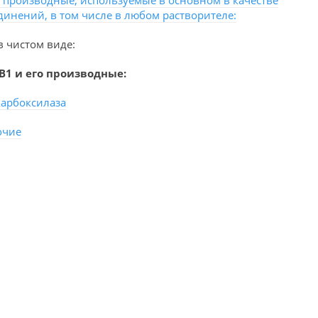
 производные, используемые в основном в качестве
динений, в том числе в любом растворителе:
 чистом виде:
B1 и его производные:
карбоксилаза
очие