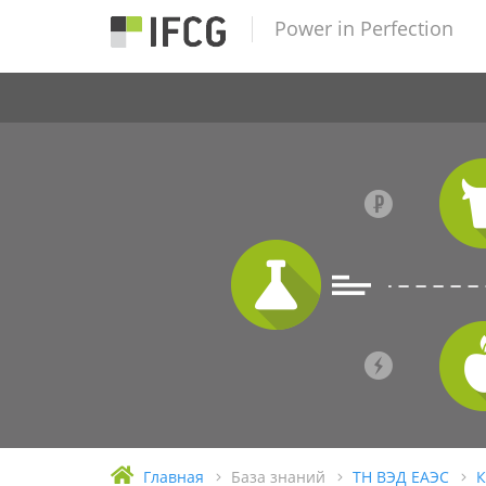
Power in Perfection
Главная
База знаний
ТН ВЭД ЕАЭС
К