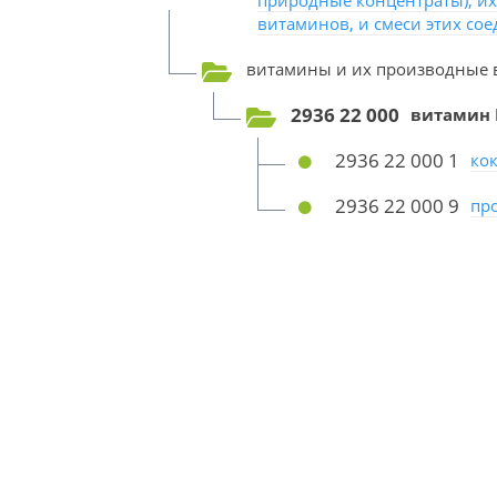
природные концентраты), их
витаминов, и смеси этих сое
витамины и их производные в
2936 22 000
витамин 
2936 22 000 1
ко
2936 22 000 9
пр