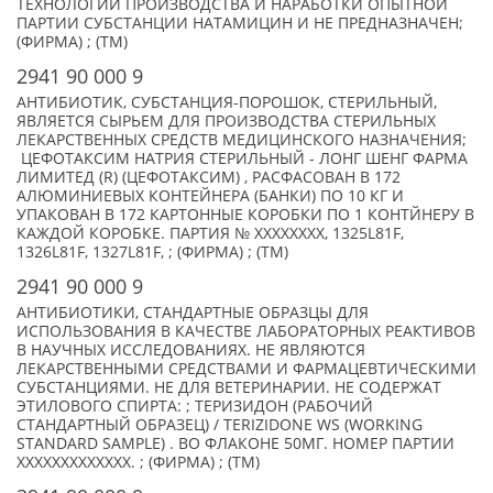
ТЕХНОЛОГИИ ПРОИЗВОДСТВА И НАРАБОТКИ ОПЫТНОЙ
ПАРТИИ СУБСТАНЦИИ НАТАМИЦИН И НЕ ПРЕДНАЗНАЧЕН;
(ФИРМА) ; (TM)
2941 90 000 9
АНТИБИОТИК, СУБСТАНЦИЯ-ПОРОШОК, СТЕРИЛЬНЫЙ,
ЯВЛЯЕТСЯ СЫРЬЕМ ДЛЯ ПРОИЗВОДСТВА СТЕРИЛЬНЫХ
ЛЕКАРСТВЕННЫХ СРЕДСТВ МЕДИЦИНСКОГО НАЗНАЧЕНИЯ;
ЦЕФОТАКСИМ НАТРИЯ СТЕРИЛЬНЫЙ - ЛОНГ ШЕНГ ФАРМА
ЛИМИТЕД (R) (ЦЕФОТАКСИМ) , РАСФАСОВАН В 172
АЛЮМИНИЕВЫХ КОНТЕЙНЕРА (БАНКИ) ПО 10 КГ И
УПАКОВАН В 172 КАРТОННЫЕ КОРОБКИ ПО 1 КОНТЙНЕРУ В
КАЖДОЙ КОРОБКЕ. ПАРТИЯ № XXXXXXXX, 1325L81F,
1326L81F, 1327L81F, ; (ФИРМА) ; (TM)
2941 90 000 9
АНТИБИОТИКИ, СТАНДАРТНЫЕ ОБРАЗЦЫ ДЛЯ
ИСПОЛЬЗОВАНИЯ В КАЧЕСТВЕ ЛАБОРАТОРНЫХ РЕАКТИВОВ
В НАУЧНЫХ ИССЛЕДОВАНИЯХ. НЕ ЯВЛЯЮТСЯ
ЛЕКАРСТВЕННЫМИ СРЕДСТВАМИ И ФАРМАЦЕВТИЧЕСКИМИ
СУБСТАНЦИЯМИ. НЕ ДЛЯ ВЕТЕРИНАРИИ. НЕ СОДЕРЖАТ
ЭТИЛОВОГО СПИРТА: ; ТЕРИЗИДОН (РАБОЧИЙ
СТАНДАРТНЫЙ ОБРАЗЕЦ) / TERIZIDONE WS (WORKING
STANDARD SAMPLE) . ВО ФЛАКОНЕ 50МГ. НОМЕР ПАРТИИ
XXXXXXXXXXXXX. ; (ФИРМА) ; (TM)