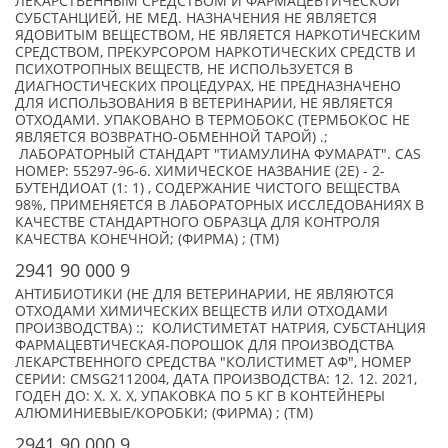
ЛЕКАРСТВЕННЫМ СРЕДСТВОМ И ФАРМАЦЕВТИЧЕСКОЙ
СУБСТАНЦИЕЙ, НЕ МЕД. НАЗНАЧЕНИЯ НЕ ЯВЛЯЕТСЯ
ЯДОВИТЫМ ВЕЩЕСТВОМ, НЕ ЯВЛЯЕТСЯ НАРКОТИЧЕСКИМ
СРЕДСТВОМ, ПРЕКУРСОРОМ НАРКОТИЧЕСКИХ СРЕДСТВ И
ПСИХОТРОПНЫХ ВЕЩЕСТВ, НЕ ИСПОЛЬЗУЕТСЯ В
ДИАГНОСТИЧЕСКИХ ПРОЦЕДУРАХ, НЕ ПРЕДНАЗНАЧЕНО
ДЛЯ ИСПОЛЬЗОВАНИЯ В ВЕТЕРИНАРИИ, НЕ ЯВЛЯЕТСЯ
ОТХОДАМИ. УПАКОВАНО В ТЕРМОБОКС (ТЕРМБОКОС НЕ
ЯВЛЯЕТСЯ ВОЗВРАТНО-ОБМЕННОЙ ТАРОЙ) .;
ЛАБОРАТОРНЫЙ СТАНДАРТ "ТИАМУЛИНА ФУМАРАТ". CAS
НОМЕР: 55297-96-6. ХИМИЧЕСКОЕ НАЗВАНИЕ (2Е) - 2-
БУТЕНДИОАТ (1: 1) , СОДЕРЖАНИЕ ЧИСТОГО ВЕЩЕСТВА
98%, ПРИМЕНЯЕТСЯ В ЛАБОРАТОРНЫХ ИССЛЕДОВАНИЯХ В
КАЧЕСТВЕ СТАНДАРТНОГО ОБРАЗЦА ДЛЯ КОНТРОЛЯ
КАЧЕСТВА КОНЕЧНОЙ; (ФИРМА) ; (TM)
2941 90 000 9
АНТИБИОТИКИ (НЕ ДЛЯ ВЕТЕРИНАРИИ, НЕ ЯВЛЯЮТСЯ
ОТХОДАМИ ХИМИЧЕСКИХ ВЕЩЕСТВ ИЛИ ОТХОДАМИ
ПРОИЗВОДСТВА) :; КОЛИСТИМЕТАТ НАТРИЯ, СУБСТАНЦИЯ
ФАРМАЦЕВТИЧЕСКАЯ-ПОРОШОК ДЛЯ ПРОИЗВОДСТВА
ЛЕКАРСТВЕННОГО СРЕДСТВА "КОЛИСТИМЕТ АФ", НОМЕР
СЕРИИ: CMSG2112004, ДАТА ПРОИЗВОДСТВА: 12. 12. 2021,
ГОДЕН ДО: X. X. X, УПАКОВКА ПО 5 КГ В КОНТЕЙНЕРЫ
АЛЮМИНИЕВЫЕ/КОРОБКИ; (ФИРМА) ; (TM)
2941 90 000 9