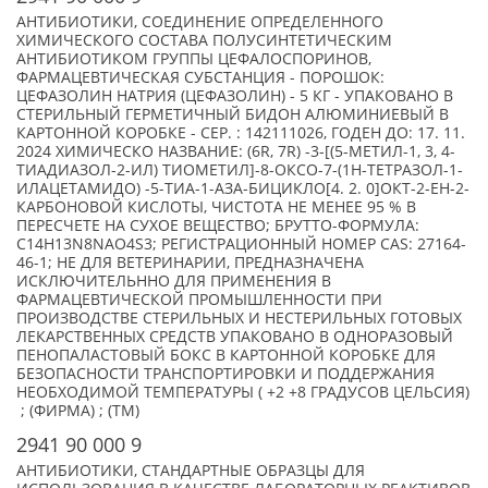
АНТИБИОТИКИ, СОЕДИНЕНИЕ ОПРЕДЕЛЕННОГО
ХИМИЧЕСКОГО СОСТАВА ПОЛУСИНТЕТИЧЕСКИМ
АНТИБИОТИКОМ ГРУППЫ ЦЕФАЛОСПОРИНОВ,
ФАРМАЦЕВТИЧЕСКАЯ СУБСТАНЦИЯ - ПОРОШОК:
ЦЕФАЗОЛИН НАТРИЯ (ЦЕФАЗОЛИН) - 5 КГ - УПАКОВАНО В
СТЕРИЛЬНЫЙ ГЕРМЕТИЧНЫЙ БИДОН АЛЮМИНИЕВЫЙ В
КАРТОННОЙ КОРОБКЕ - СЕР. : 142111026, ГОДЕН ДО: 17. 11.
2024 ХИМИЧЕСКО НАЗВАНИЕ: (6R, 7R) -3-[(5-МЕТИЛ-1, 3, 4-
ТИАДИАЗОЛ-2-ИЛ) ТИОМЕТИЛ]-8-ОКСО-7-(1H-ТЕТРАЗОЛ-1-
ИЛАЦЕТАМИДО) -5-ТИА-1-АЗА-БИЦИКЛО[4. 2. 0]ОКТ-2-ЕН-2-
КАРБОНОВОЙ КИСЛОТЫ, ЧИСТОТА НЕ МЕНЕЕ 95 % В
ПЕРЕСЧЕТЕ НА СУХОЕ ВЕЩЕСТВО; БРУТТО-ФОРМУЛА:
C14H13N8NAO4S3; РЕГИСТРАЦИОННЫЙ НОМЕР CAS: 27164-
46-1; НЕ ДЛЯ ВЕТЕРИНАРИИ, ПРЕДНАЗНАЧЕНА
ИСКЛЮЧИТЕЛЬННО ДЛЯ ПРИМЕНЕНИЯ В
ФАРМАЦЕВТИЧЕСКОЙ ПРОМЫШЛЕННОСТИ ПРИ
ПРОИЗВОДСТВЕ СТЕРИЛЬНЫХ И НЕСТЕРИЛЬНЫХ ГОТОВЫХ
ЛЕКАРСТВЕННЫХ СРЕДСТВ УПАКОВАНО В ОДНОРАЗОВЫЙ
ПЕНОПАЛАСТОВЫЙ БОКС В КАРТОННОЙ КОРОБКЕ ДЛЯ
БЕЗОПАСНОСТИ ТРАНСПОРТИРОВКИ И ПОДДЕРЖАНИЯ
НЕОБХОДИМОЙ ТЕМПЕРАТУРЫ ( +2 +8 ГРАДУСОВ ЦЕЛЬСИЯ)
; (ФИРМА) ; (TM)
2941 90 000 9
АНТИБИОТИКИ, СТАНДАРТНЫЕ ОБРАЗЦЫ ДЛЯ