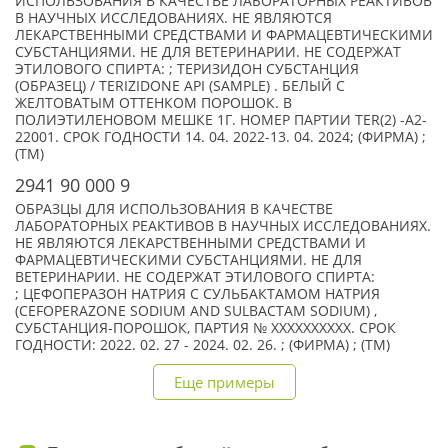
ИСПОЛЬЗОВАНИЯ В КАЧЕСТВЕ ЛАБОРАТОРНЫХ РЕАКТИВОВ
В НАУЧНЫХ ИССЛЕДОВАНИЯХ. НЕ ЯВЛЯЮТСЯ
ЛЕКАРСТВЕННЫМИ СРЕДСТВАМИ И ФАРМАЦЕВТИЧЕСКИМИ
СУБСТАНЦИЯМИ. НЕ ДЛЯ ВЕТЕРИНАРИИ. НЕ СОДЕРЖАТ
ЭТИЛОВОГО СПИРТА: ; ТЕРИЗИДОН СУБСТАНЦИЯ
(ОБРАЗЕЦ) / TERIZIDONE API (SAMPLE) . БЕЛЫЙ С
ЖЕЛТОВАТЫМ ОТТЕНКОМ ПОРОШОК. В
ПОЛИЭТИЛЕНОВОМ МЕШКЕ 1Г. НОМЕР ПАРТИИ TER(2) -A2-
22001. СРОК ГОДНОСТИ 14. 04. 2022-13. 04. 2024; (ФИРМА) ;
(TM)
2941 90 000 9
ОБРАЗЦЫ ДЛЯ ИСПОЛЬЗОВАНИЯ В КАЧЕСТВЕ
ЛАБОРАТОРНЫХ РЕАКТИВОВ В НАУЧНЫХ ИССЛЕДОВАНИЯХ.
НЕ ЯВЛЯЮТСЯ ЛЕКАРСТВЕННЫМИ СРЕДСТВАМИ И
ФАРМАЦЕВТИЧЕСКИМИ СУБСТАНЦИЯМИ. НЕ ДЛЯ
ВЕТЕРИНАРИИ. НЕ СОДЕРЖАТ ЭТИЛОВОГО СПИРТА:
; ЦЕФОПЕРАЗОН НАТРИЯ С СУЛЬБАКТАМОМ НАТРИЯ
(CEFOPERAZONE SODIUM AND SULBACTAM SODIUM) ,
СУБСТАНЦИЯ-ПОРОШОК, ПАРТИЯ № XXXXXXXXXX. СРОК
ГОДНОСТИ: 2022. 02. 27 - 2024. 02. 26. ; (ФИРМА) ; (TM)
Еще примеры